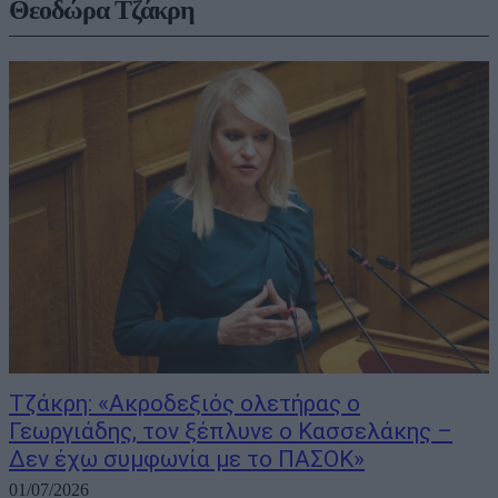
Θεοδώρα Τζάκρη
Τζάκρη: «Ακροδεξιός ολετήρας ο
Γεωργιάδης, τον ξέπλυνε ο Κασσελάκης –
Δεν έχω συμφωνία με το ΠΑΣΟΚ»
01/07/2026