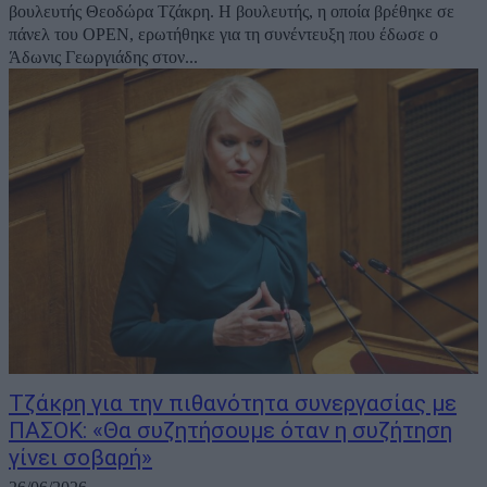
βουλευτής Θεοδώρα Τζάκρη. Η βουλευτής, η οποία βρέθηκε σε
πάνελ του OPEN, ερωτήθηκε για τη συνέντευξη που έδωσε ο
Άδωνις Γεωργιάδης στον...
Τζάκρη για την πιθανότητα συνεργασίας με
ΠΑΣΟΚ: «Θα συζητήσουμε όταν η συζήτηση
γίνει σοβαρή»