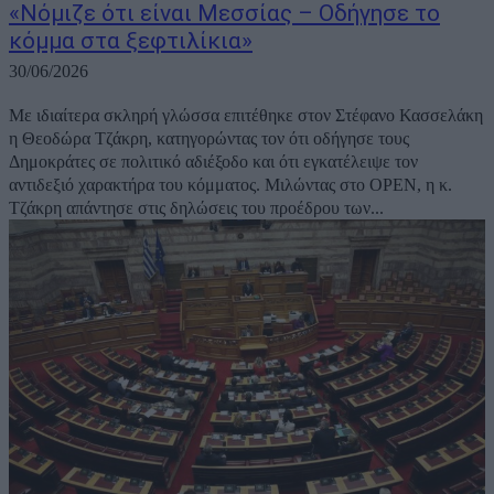
«Νόμιζε ότι είναι Μεσσίας – Οδήγησε το
κόμμα στα ξεφτιλίκια»
30/06/2026
Με ιδιαίτερα σκληρή γλώσσα επιτέθηκε στον Στέφανο Κασσελάκη
η Θεοδώρα Τζάκρη, κατηγορώντας τον ότι οδήγησε τους
Δημοκράτες σε πολιτικό αδιέξοδο και ότι εγκατέλειψε τον
αντιδεξιό χαρακτήρα του κόμματος. Μιλώντας στο OPEN, η κ.
Τζάκρη απάντησε στις δηλώσεις του προέδρου των...