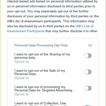
interest-based ads based on personal information utilized by
us or personal information disclosed to third parties prior to
your opt-out. You may separately opt-out of the further
disclosure of your personal information by third parties on the
IAB’s list of downstream participants. This information may
Σύγκρουση on air: Η Τζάκρη είπε για «αλητεία
also be disclosed by us to third parties on the
IAB’s List of
Downstream Participants
that may further disclose it to other
της ΝΔ» για την Καρυστιανού – Αποχώρησε
third parties.
ο Λαζαρίδης (Video)
10/01/2026
Personal Data Processing Opt Outs
I want to opt-out of the Sharing of my
Άγριο επεισόδιο είχαν στον τηλεοπτικό «αέρα» η βουλευτής του
personal data.
Κινήματος Δημοκρατίας Θεοδώρα Τζάκρη με τον βουλευτή της
Opted In
ΝΔ Μακάριο Λαζαρίδη. Η ένταση πυροδοτήθηκε όταν η συζήτηση
στράφηκε στα επιχειρήματα της κυβέρνησης περί
I want to opt-out of the Sale of my
Personal Data.
«εργαλειοποίησης του πένθους» από τη Μαρία Καρυστιανού, με...
Opted In
1
2
3
...
11
Σελίδα 1 από 11
I want to opt-out of processing my
Personal Data for Targeted Advertising.
Opted In
I want to opt-out of Collection, Use,