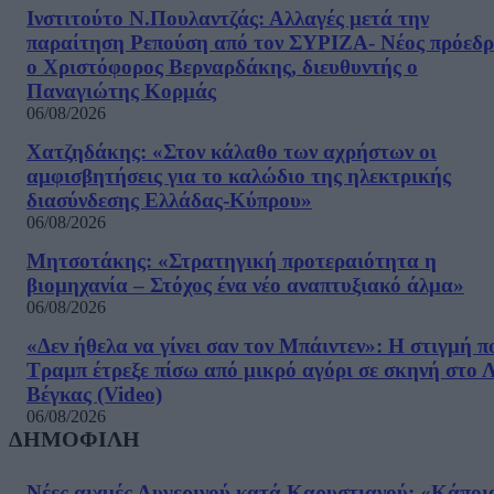
Ινστιτούτο Ν.Πουλαντζάς: Αλλαγές μετά την
παραίτηση Ρεπούση από τον ΣΥΡΙΖΑ- Νέος πρόεδρ
ο Χριστόφορος Βερναρδάκης, διευθυντής ο
Παναγιώτης Κορμάς
06/08/2026
Χατζηδάκης: «Στον κάλαθο των αχρήστων οι
αμφισβητήσεις για το καλώδιο της ηλεκτρικής
διασύνδεσης Ελλάδας-Κύπρου»
06/08/2026
Μητσοτάκης: «Στρατηγική προτεραιότητα η
βιομηχανία – Στόχος ένα νέο αναπτυξιακό άλμα»
06/08/2026
«Δεν ήθελα να γίνει σαν τον Μπάιντεν»: Η στιγμή π
Τραμπ έτρεξε πίσω από μικρό αγόρι σε σκηνή στο 
Βέγκας (Video)
06/08/2026
ΔΗΜΟΦΙΛΗ
Νέες αιχμές Αυγερινού κατά Καρυστιανού: «Kάποι