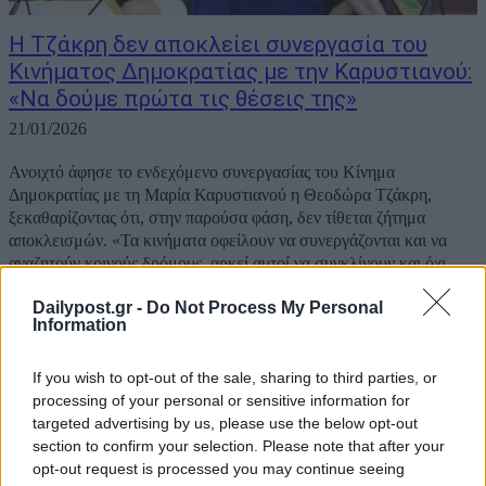
H Τζάκρη δεν αποκλείει συνεργασία του
Κινήματος Δημοκρατίας με την Καρυστιανού:
«Να δούμε πρώτα τις θέσεις της»
21/01/2026
Ανοιχτό άφησε το ενδεχόμενο συνεργασίας του Κίνημα
Δημοκρατίας με τη Μαρία Καρυστιανού η Θεοδώρα Τζάκρη,
ξεκαθαρίζοντας ότι, στην παρούσα φάση, δεν τίθεται ζήτημα
αποκλεισμών. «Τα κινήματα οφείλουν να συνεργάζονται και να
αναζητούν κοινούς δρόμους, αρκεί αυτοί να συγκλίνουν και όχι...
Dailypost.gr -
Do Not Process My Personal
Information
If you wish to opt-out of the sale, sharing to third parties, or
processing of your personal or sensitive information for
targeted advertising by us, please use the below opt-out
section to confirm your selection. Please note that after your
opt-out request is processed you may continue seeing