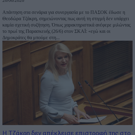
26/06/2026
Απάντηση στα σενάρια για συνεργασία με το ΠΑΣΟΚ έδωσε η
Θεοδώρα Τζάκρη, σημειώνοντας πως αυτή τη στιγμή δεν υπάρχει
καμία σχετική συζήτηση. Όπως χαρακτηριστικά ανέφερε μιλώντας
το πρωί της Παρασκευής (26/6) στον ΣΚΑΪ: «εγώ και οι
Δημοκράτες θα μπούμε στη...
Η Τζάκρη δεν απέκλεισε επιστροφή της στο