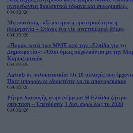
ονειρεύονται βουλευτικά έδρανα και συνωμοσίες»
06/08/2026
Μητσοτάκης: «Στρατηγική προτεραιότητα η
βιομηχανία – Στόχος ένα νέο αναπτυξιακό άλμα»
06/08/2026
«Πυρά» κατά των ΜΜΕ από την «Ελπίδα για τη
Δημοκρατία»: «Όλοι όμως ασχολούνται με την Μα
Καρυστιανού»
06/08/2026
Airbnb σε πολυκατοικία: Οι 10 αλλαγές που έρχοντ
Πότε μπορούν οι ιδιοκτήτες να το απαγορεύσουν
06/08/2026
Ρήτρα διαφυγής στην ενέργεια: Η Ελλάδα ζήτησε
επέκταση – Επενδύσεις 1 δισ. ευρώ έως το 2028
06/08/2026
Μία ομάδα έμπειρων δημοσιογράφων δημιούργησαν πριν μερικά χρόνια το
dailypost.gr, με στόχο την αντικειμενική ενημέρωση και την ανάλυση πίσω από
τους τίτλους των ειδήσεων. Μαζί με μια μαχητική δημοσιογραφική ομάδα,