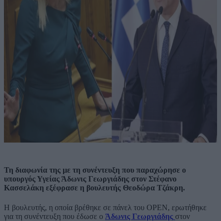
Τη διαφωνία της με τη συνέντευξη που παραχώρησε ο
υπουργός Υγείας Άδωνις Γεωργιάδης στον Στέφανο
Κασσελάκη εξέφρασε η βουλευτής Θεοδώρα Τζάκρη.
Η βουλευτής, η οποία βρέθηκε σε πάνελ του OPEN, ερωτήθηκε
για τη συνέντευξη που έδωσε ο
Άδωνις Γεωργιάδης
στον