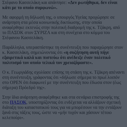
Στέφανο Κασσελάκη και απάντησε:
«Δεν ρωτήθηκα, δεν είναι
κάτι με το οποίο συμφωνώ».
Με αφορμή τη δήλωσή της, ο υπουργός Υγείας προχώρησε σε
ανάρτηση στα μέσα κοινωνικής δικτύωσης, στην οποία
αναφέρθηκε εκτενώς στην πολιτική διαδρομή της κ. Τζάκρη, από
το ΠΑΣΟΚ στον ΣΥΡΙΖΑ και στη συνέχεια στο κόμμα του
Στέφανου Κασσελάκη.
Παράλληλα, υπερασπίστηκε τη συνέντευξη που παραχώρησε στον
κ. Κασσελάκη, σημειώνοντας ότι
«η συζήτηση αυτή πήγε
εξαιρετικά καλά και πιστεύω ότι ανέδειξε έναν πολιτικό
πολιτισμό τον οποίο τελικά τον χρειαζόμαστε».
Ο κ. Γεωργιάδης σχολίασε επίσης τη στάση της κ. Τζάκρη απέναντι
στη συνέντευξη, γράφοντας ότι «δήλωσε σήμερα το πρωί λοιπόν
στο OPEN ότι διαφωνεί με την συνέντευξη που έδωσα στον (έως
σήμερα) Πρόεδρό της».
Στην ίδια ανάρτηση αναφέρθηκε και στα σενάρια επιστροφής της
στο
ΠΑΣΟΚ
, υποστηρίζοντας ότι ενδέχεται να αλλάξουν σχετική
διάταξη του καταστατικού τους για να μπορέσουν να την εντάξουν
ξανά στις τάξεις τους, ώστε να «μήν τυχόν και χάσουν τέτοιο
κελεπούρι».