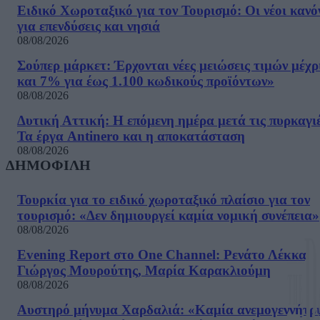
Ειδικό Χωροταξικό για τον Τουρισμό: Οι νέοι κανό
για επενδύσεις και νησιά
08/08/2026
Σούπερ μάρκετ: Έρχονται νέες μειώσεις τιμών μέχρ
και 7% για έως 1.100 κωδικούς προϊόντων»
08/08/2026
Δυτική Αττική: Η επόμενη ημέρα μετά τις πυρκαγιέ
Τα έργα Antinero και η αποκατάσταση
08/08/2026
ΔΗΜΟΦΙΛΗ
Τουρκία για το ειδικό χωροταξικό πλαίσιο για τον
τουρισμό: «Δεν δημιουργεί καμία νομική συνέπεια»
08/08/2026
Evening Report στο One Channel: Ρενάτο Λέκκα,
Γιώργος Μουρούτης, Μαρία Καρακλιούμη
08/08/2026
Αυστηρό μήνυμα Χαρδαλιά: «Καμία ανεμογεννήτρ