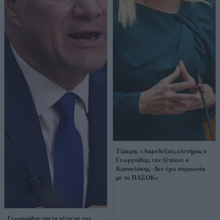
Τζάκρη: «Ακροδεξιός ολετήρας ο
Γεωργιάδης, τον ξέπλυνε ο
Κασσελάκης - Δεν έχω συμφωνία
με το ΠΑΣΟΚ»
Γεωργιάδης για το τένις με τον