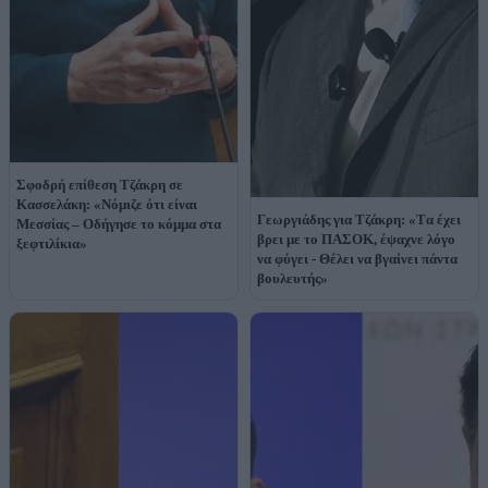
Σφοδρή επίθεση Τζάκρη σε
Κασσελάκη: «Νόμιζε ότι είναι
Γεωργιάδης για Τζάκρη: «Tα έχει
Μεσσίας – Οδήγησε το κόμμα στα
βρει με το ΠΑΣΟΚ, έψαχνε λόγο
ξεφτιλίκια»
να φύγει - Θέλει να βγαίνει πάντα
βουλευτής»