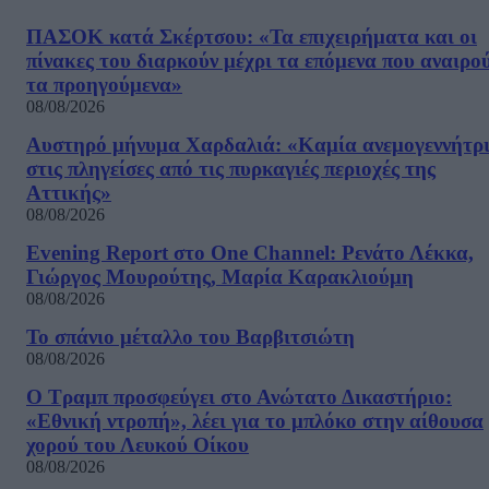
ΠΑΣΟΚ κατά Σκέρτσου: «Τα επιχειρήματα και οι
πίνακες του διαρκούν μέχρι τα επόμενα που αναιρο
τα προηγούμενα»
08/08/2026
Αυστηρό μήνυμα Χαρδαλιά: «Καμία ανεμογεννήτρ
στις πληγείσες από τις πυρκαγιές περιοχές της
Αττικής»
08/08/2026
Evening Report στο One Channel: Ρενάτο Λέκκα,
Γιώργος Μουρούτης, Μαρία Καρακλιούμη
08/08/2026
Το σπάνιο μέταλλο του Βαρβιτσιώτη
08/08/2026
Ο Τραμπ προσφεύγει στο Ανώτατο Δικαστήριο:
«Εθνική ντροπή», λέει για το μπλόκο στην αίθουσα
χορού του Λευκού Οίκου
08/08/2026