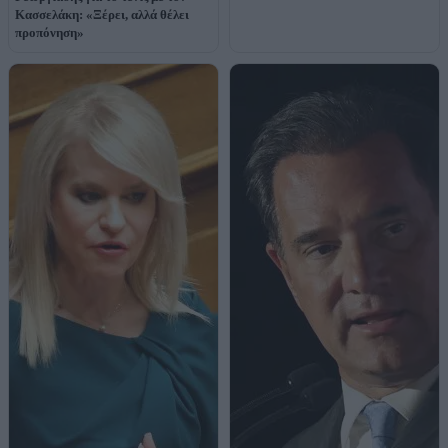
Κασσελάκη: «Ξέρει, αλλά θέλει
προπόνηση»