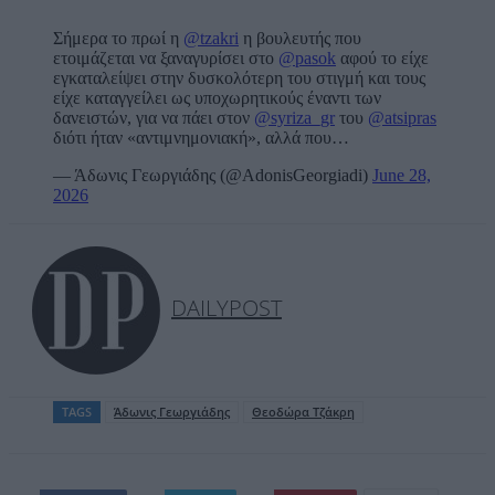
Σήμερα το πρωί η
@tzakri
η βουλευτής που
ετοιμάζεται να ξαναγυρίσει στο
@pasok
αφού το είχε
εγκαταλείψει στην δυσκολότερη του στιγμή και τους
είχε καταγγείλει ως υποχωρητικούς έναντι των
δανειστών, για να πάει στον
@syriza_gr
του
@atsipras
διότι ήταν «αντιμνημονιακή», αλλά που…
— Άδωνις Γεωργιάδης (@AdonisGeorgiadi)
June 28,
2026
DAILYPOST
TAGS
Άδωνις Γεωργιάδης
Θεοδώρα Τζάκρη