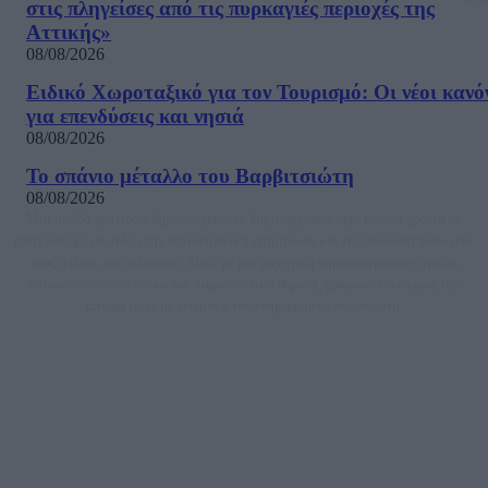
στις πληγείσες από τις πυρκαγιές περιοχές της
Αττικής»
08/08/2026
Ειδικό Χωροταξικό για τον Τουρισμό: Οι νέοι κανό
για επενδύσεις και νησιά
08/08/2026
Το σπάνιο μέταλλο του Βαρβιτσιώτη
08/08/2026
Μία ομάδα έμπειρων δημοσιογράφων δημιούργησαν πριν μερικά χρόνια το
dailypost.gr, με στόχο την αντικειμενική ενημέρωση και την ανάλυση πίσω από
τους τίτλους των ειδήσεων. Μαζί με μια μαχητική δημοσιογραφική ομάδα,
αποκαλύπτουν πολιτικά και παραπολιτικά θέματα, γράφουν επωνύμως την
άποψη τους, με γνώμονα τον ενημερωμένο αναγνώστη.
DAILYPOST.GR – ΤΑΥΤΌΤΗΤΑ