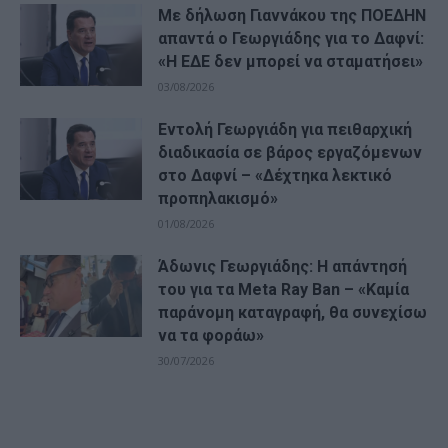
Με δήλωση Γιαννάκου της ΠΟΕΔΗΝ
απαντά ο Γεωργιάδης για το Δαφνί:
«Η ΕΔΕ δεν μπορεί να σταματήσει»
03/08/2026
Εντολή Γεωργιάδη για πειθαρχική
διαδικασία σε βάρος εργαζόμενων
στο Δαφνί – «Δέχτηκα λεκτικό
προπηλακισμό»
01/08/2026
Άδωνις Γεωργιάδης: Η απάντησή
του για τα Meta Ray Ban – «Καμία
παράνομη καταγραφή, θα συνεχίσω
να τα φοράω»
30/07/2026