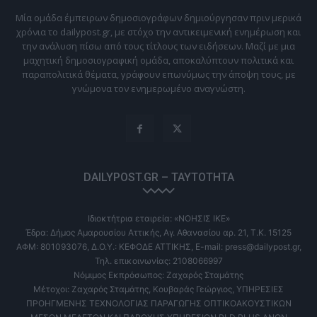
Μία ομάδα έμπειρων δημοσιογράφων δημιούργησαν πριν μερικά
χρόνια το dailypost.gr, με στόχο την αντικειμενική ενημέρωση και
την ανάλυση πίσω από τους τίτλους των ειδήσεων. Μαζί με μια
μαχητική δημοσιογραφική ομάδα, αποκαλύπτουν πολιτικά και
παραπολιτικά θέματα, γράφουν επωνύμως την άποψη τους, με
γνώμονα τον ενημερωμένο αναγνώστη.
DAILYPOST.GR – ΤΑΥΤΌΤΗΤΑ
Ιδιοκτήτρια εταιρεία: «ΝΟΗΣΙΣ ΙΚΕ»
Έδρα: Δήμος Αμαρουσίου Αττικής, Αγ. Αθανασίου αρ. 21, Τ.Κ. 15125
ΑΦΜ: 801093076, Δ.Ο.Υ.: ΚΕΦΟΔΕ ΑΤΤΙΚΗΣ, E-mail: press@dailypost.gr,
Τηλ. επικοινωνίας: 2108066997
Νόμιμος Εκπρόσωπος: Ζαχαρός Σταμάτης
Μέτοχοι: Ζαχαρός Σταμάτης, Κουβαράς Γεώργιος, ΥΠΗΡΕΣΙΕΣ
ΠΡΟΗΓΜΕΝΗΣ ΤΕΧΝΟΛΟΓΙΑΣ ΠΑΡΑΓΩΓΗΣ ΟΠΤΙΚΟΑΚΟΥΣΤΙΚΩΝ