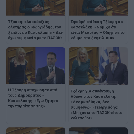
Τζάκρη: «Ακροδεξιός
Σφοδρή επίθεση Τζάκρη σε
ολετήρας ο Γεωργιάδης, τον
Κασσελάκη: «Νόμιζε ότι
ξέπλυνε ο Κασσελάκης - Δεν
είναι Μεσσίας – Οδήγησε το
έχω συμφωνία με το ΠΑΣΟΚ»
κόμμα στα ξεφτιλίκια»
Η Τζάκρη αποχώρησε από
Τζάκρη για συνέντευξη
τους Δημοκράτες -
Άδωνι στον Κασσελάκη:
Κασσελάκης: «Εγώ ζήτησα
«Δεν ρωτήθηκα, δεν
την παραίτηση της»
συμφωνώ» - Γεωργιάδης:
«Μη χάσει το ΠΑΣΟΚ τέτοιο
κελεπούρι»