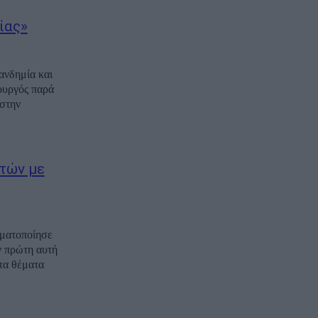
ίας»
ανδημία και
ουργός παρά
στην
τών με
ματοποίησε
ν πρώτη αυτή
τα θέματα