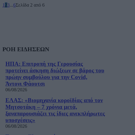
1
2
3
...
6
Σελίδα 2 από 6
ΡΟΗ ΕΙΔΗΣΕΩΝ
ΗΠΑ: Επιτροπή της Γερουσίας
προτείνει άσκηση διώξεων σε βάρος του
πρώην συμβούλου για την Covid,
Άντονι Φάουτσι
06/08/2026
ΕΛΑΣ: «Βιομηχανία κοροϊδίας από τον
Μητσοτάκη – 7 χρόνια μετά,
ξαναπαρουσιάζει τις ίδιες ανεκπλήρωτες
υποσχέσεις»
06/08/2026