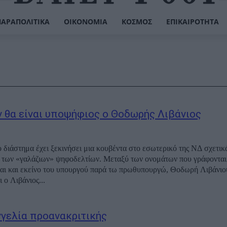
ΠΑΡΑΠΟΛΙΤΙΚΆ
ΟΙΚΟΝΟΜΊΑ
ΚΌΣΜΟΣ
ΕΠΙΚΑΙΡΌΤΗΤΑ
εν θα είναι υποψήφιος ο Θοδωρής Λιβάνιος
ο διάστημα έχει ξεκινήσει μια κουβέντα στο εσωτερικό της ΝΔ σχετικ
των «γαλάζιων» ψηφοδελτίων. Μεταξύ των ονομάτων που γράφονται 
ναι και εκείνο του υπουργού παρά τω πρωθυπουργώ, Θοδωρή Λιβάνιο
 ο Λιβάνιος...
γελία προανακριτικής