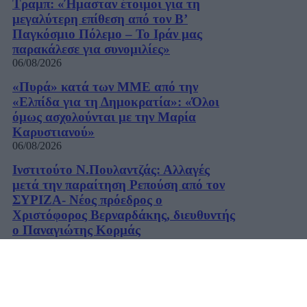
Τραμπ: «Ήμασταν έτοιμοι για τη
μεγαλύτερη επίθεση από τον Β’
Παγκόσμιο Πόλεμο – Το Ιράν μας
παρακάλεσε για συνομιλίες»
06/08/2026
«Πυρά» κατά των ΜΜΕ από την
«Ελπίδα για τη Δημοκρατία»: «Όλοι
όμως ασχολούνται με την Μαρία
Καρυστιανού»
06/08/2026
Ινστιτούτο Ν.Πουλαντζάς: Αλλαγές
μετά την παραίτηση Ρεπούση από τον
ΣΥΡΙΖΑ- Νέος πρόεδρος ο
Χριστόφορος Βερναρδάκης, διευθυντής
ο Παναγιώτης Κορμάς
06/08/2026
Χατζηδάκης: «Στον κάλαθο των
αχρήστων οι αμφισβητήσεις για το
καλώδιο της ηλεκτρικής διασύνδεσης