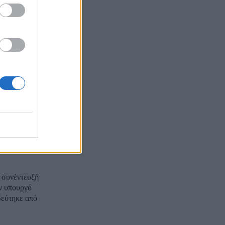
υ Καψώχα
ς στους
ά η
α την ΕΡΤ οι
ς
η συνέντευξή
ν υπουργό
δεύτηκε από