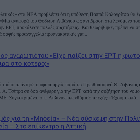
ιτικός» στα ΝΕΑ προβλέπει ότι η υπόθεση Παππά-Καλογρίτσα θα έχ
«Μια αναφορά του Θοδωρή Λιβάνιου ως αντίδραση στα λεγόμενα το
την ΕΡΤ, προκάλεσε πολλές συζητήσεις. Και θεωρήθηκε, πρέπει να σ
 σαφής προαναγγελία προανακριτικής για...
ιος αναρωτιέται: «Είχε παίξει στην ΕΡΤ η φωτ
πρα στο κότερο;»
 τρόπο απάντησε ο υφυπουργός παρά τω Πρωθυπουργό Θ. Λιβάνιος 
Α. Τσίπρα σε όσα ανέφερε για την ΕΡΤ κατά την συζήτηση του νομο
Ε. Συγκεκριμένα, ο κ. Λιβάνιος υπενθύμισε τα εξής: «Έχουμε από...
μός για τη «Μηδεία» – Νέα σύσκεψη στην Πολι
ία – Στο επίκεντρο η Αττική