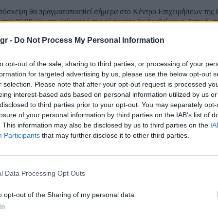
σύσκεψη θα πραγματοποιηθεί σήμερα στο Κέντρο Επιχειρήσεων της 
στις 15:00 και στο επίκεντρο της σύσκεψης θα βρεθεί και η Αττική, σ
αναμένεται να ενταθεί τις επόμενες ώρες. Η σύσκεψη θα πραγματοποι
gr -
Do Not Process My Personal Information
e news για λογοκρισία στην τέχνη
to opt-out of the sale, sharing to third parties, or processing of your per
formation for targeted advertising by us, please use the below opt-out s
r selection. Please note that after your opt-out request is processed y
eing interest-based ads based on personal information utilized by us or
αίες ημέρες με αφορμή την κατάθεση του νομοσχεδίου για τα Οπτικοα
disclosed to third parties prior to your opt-out. You may separately opt-
ον Υφυπουργό παρά τω Πρωθυπουργώ στον Υπουργό Επικρατείας, Θ.
losure of your personal information by third parties on the IAB’s list of
νείται στο διαδίκτυο και σε Μέσα Μαζικής Ενημέρωσης η ψευδής είδησ
. This information may also be disclosed by us to third parties on the
IA
Participants
that may further disclose it to other third parties.
ς για ΕΡΤ: «Ζητάμε από την κυβέρνηση να απολ
ανώνυμο χαρτί;»
l Data Processing Opt Outs
o opt-out of the Sharing of my personal data.
ψηλούς τόνους απάντησε σήμερα στη Βουλή ο υφυπουργός στον πρω
In
α την ΕΡΤ, Θοδωρής Λιβάνιος, σχετικά με το σημείωμα που έδειχνε ν