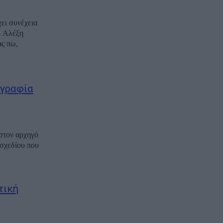
ει συνέχεια
υ Αλέξη
ας πω,
ογραφία
στον αρχηγό
σχεδίου που
τική