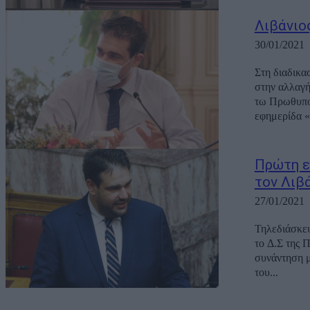
Λιβάνιος
30/01/2021
Στη διαδικα
στην αλλαγή
τω Πρωθυπο
εφημερίδα «
Πρώτη ε
τον Λιβ
27/01/2021
Τηλεδιάσκε
το Δ.Σ της 
συνάντηση μ
του...