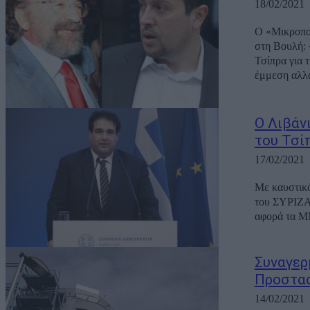
18/02/2021
Ο «Μικροπολ
στη Βουλή: 
Τσίπρα για 
έμμεση αλλά
Ο Λιβάν
του Τσί
17/02/2021
Με καυστικό
του ΣΥΡΙΖΑ 
αφορά τα ΜΜ
Συναγερ
Προστασ
14/02/2021