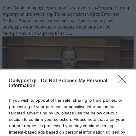
Επανέλαβα και προχθές κάτι που έχω τονίσει πολλές φορές, ότι η
στρατηγική μας έναντι της Τουρκίας πρέπει να βασίζεται στο
Διεθνές Δίκαιο και να εκκινεί από την εξουδετέρωση των
μονομερών και παράνομων τουρκικών ισχυρισμών που
διαστρέφουν τις ελληνικές θέσεις,...
Dailypost.gr -
Do Not Process My Personal
Information
If you wish to opt-out of the sale, sharing to third parties, or
processing of your personal or sensitive information for
targeted advertising by us, please use the below opt-out
section to confirm your selection. Please note that after your
opt-out request is processed you may continue seeing
Οι 19 μεταρρυθμίσεις και τα έργα που
interest-based ads based on personal information utilized by