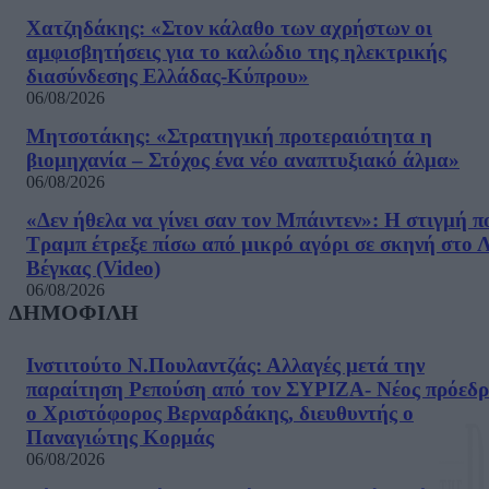
Χατζηδάκης: «Στον κάλαθο των αχρήστων οι
αμφισβητήσεις για το καλώδιο της ηλεκτρικής
διασύνδεσης Ελλάδας-Κύπρου»
06/08/2026
Μητσοτάκης: «Στρατηγική προτεραιότητα η
βιομηχανία – Στόχος ένα νέο αναπτυξιακό άλμα»
06/08/2026
«Δεν ήθελα να γίνει σαν τον Μπάιντεν»: Η στιγμή π
Τραμπ έτρεξε πίσω από μικρό αγόρι σε σκηνή στο 
Βέγκας (Video)
06/08/2026
ΔΗΜΟΦΙΛΗ
Ινστιτούτο Ν.Πουλαντζάς: Αλλαγές μετά την
παραίτηση Ρεπούση από τον ΣΥΡΙΖΑ- Νέος πρόεδρ
ο Χριστόφορος Βερναρδάκης, διευθυντής ο
Παναγιώτης Κορμάς
06/08/2026