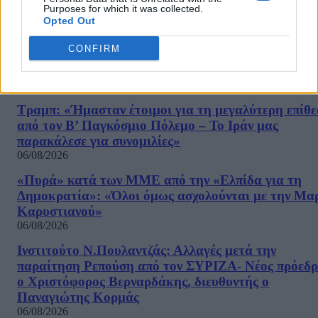
Άντονι Φάουτσι
Purposes for which it was collected.
06/08/2026
Opted Out
ΕΛΑΣ: «Βιομηχανία κοροϊδίας από τον Μητσοτάκ
CONFIRM
7 χρόνια μετά, ξαναπαρουσιάζει τις ίδιες ανεκπλήρ
υποσχέσεις»
06/08/2026
Τραμπ: «Ήμασταν έτοιμοι για τη μεγαλύτερη επίθ
από τον Β’ Παγκόσμιο Πόλεμο – Το Ιράν μας
παρακάλεσε για συνομιλίες»
06/08/2026
«Πυρά» κατά των ΜΜΕ από την «Ελπίδα για τη
Δημοκρατία»: «Όλοι όμως ασχολούνται με την Μα
Καρυστιανού»
06/08/2026
Ινστιτούτο Ν.Πουλαντζάς: Αλλαγές μετά την
παραίτηση Ρεπούση από τον ΣΥΡΙΖΑ- Νέος πρόεδρ
ο Χριστόφορος Βερναρδάκης, διευθυντής ο
Παναγιώτης Κορμάς
06/08/2026