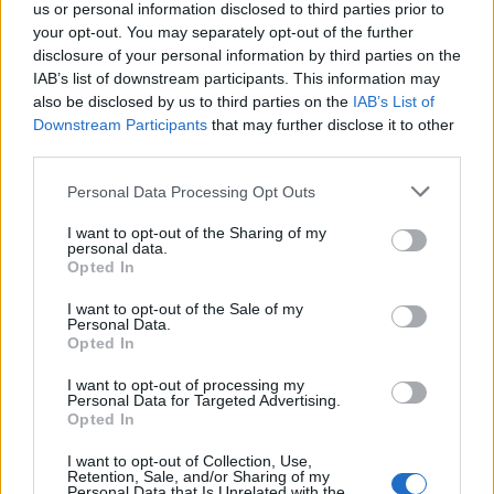
εντάχθηκαν στο Αναπτυξιακό Πρόγραμμα
us or personal information disclosed to third parties prior to
Συμβάσεων Στρατηγικής Σημασίας
your opt-out. You may separately opt-out of the further
disclosure of your personal information by third parties on the
09/11/2021
IAB’s list of downstream participants. This information may
also be disclosed by us to third parties on the
IAB’s List of
Την ένταξη δεκαεννιά μεταρρυθμίσεων και έργων ύψους 2,5 δις
Downstream Participants
that may further disclose it to other
ευρώ στο Αναπτυξιακό Πρόγραμμα Συμβάσεων Στρατηγικής
third parties.
Σημασίας αποφάσισε η Κυβερνητική Επιτροπή Συμβάσεων
Στρατηγικής Σημασίας που συνεδρίασε χθες για πρώτη φορά, υπό
Personal Data Processing Opt Outs
την Προεδρία του Υπουργού Μεταφορών και Υποδομών,
Κωνσταντίνου Καραμανλή. Στη...
I want to opt-out of the Sharing of my
personal data.
Opted In
1
2
Σελίδα 1 από 2
I want to opt-out of the Sale of my
Personal Data.
Opted In
I want to opt-out of processing my
ΡΟΗ ΕΙΔΗΣΕΩΝ
Personal Data for Targeted Advertising.
Opted In
ΗΠΑ: Επιτροπή της Γερουσίας προτείνει άσκηση
I want to opt-out of Collection, Use,
διώξεων σε βάρος του πρώην συμβούλου για την Co
Retention, Sale, and/or Sharing of my
Personal Data that Is Unrelated with the