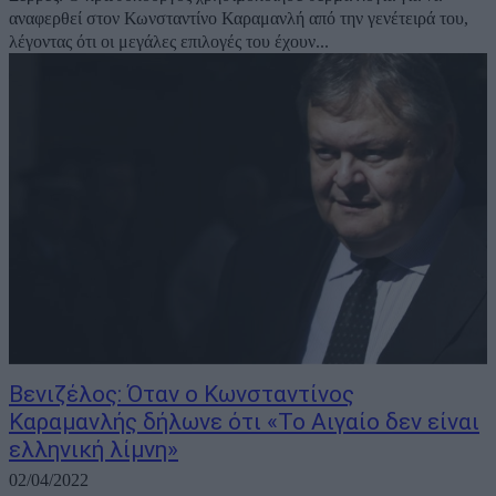
αναφερθεί στον Κωνσταντίνο Καραμανλή από την γενέτειρά του,
λέγοντας ότι οι μεγάλες επιλογές του έχουν...
Βενιζέλος: Όταν ο Κωνσταντίνος
Καραμανλής δήλωνε ότι «Το Αιγαίο δεν είναι
ελληνική λίμνη»
02/04/2022