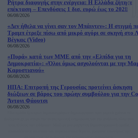
Ρήτρα διαφυγής στην ενέργεια: Η Ελλάδα ζήτησε
επέκταση – Επενδύσεις 1 δισ. ευρώ έως το 2028
06/08/2026
«Δεν ήθελα να γίνει σαν τον Μπάιντεν»: Η στιγμή π
Τραμπ έτρεξε πίσω από μικρό αγόρι σε σκηνή στο 
Βέγκας (Video)
06/08/2026
«Πυρά» κατά των ΜΜΕ από την «Ελπίδα για τη
Δημοκρατία»: «Όλοι όμως ασχολούνται με την Μα
Καρυστιανού»
06/08/2026
ΗΠΑ: Επιτροπή της Γερουσίας προτείνει άσκηση
διώξεων σε βάρος του πρώην συμβούλου για την Co
Άντονι Φάουτσι
06/08/2026
Μία ομάδα έμπειρων δημοσιογράφων δημιούργησαν πριν μερικά χρόνια το
dailypost.gr, με στόχο την αντικειμενική ενημέρωση και την ανάλυση πίσω από
τους τίτλους των ειδήσεων. Μαζί με μια μαχητική δημοσιογραφική ομάδα,
αποκαλύπτουν πολιτικά και παραπολιτικά θέματα, γράφουν επωνύμως την
άποψη τους, με γνώμονα τον ενημερωμένο αναγνώστη.