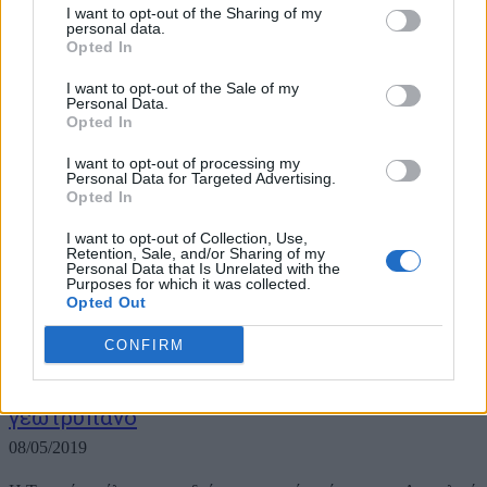
I want to opt-out of the Sharing of my
παρακαθίσει σε γεύμα προς τιμήν του που...
personal data.
Opted In
I want to opt-out of the Sale of my
Personal Data.
Opted In
I want to opt-out of processing my
Personal Data for Targeted Advertising.
Opted In
I want to opt-out of Collection, Use,
Retention, Sale, and/or Sharing of my
Personal Data that Is Unrelated with the
Purposes for which it was collected.
Opted Out
CONFIRM
Δίχως τέλος η τουρκική προκλητικότητα –
Τσαβούσογλου: Στέλνουμε και δεύτερο
γεωτρύπανο
08/05/2019