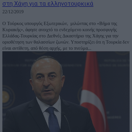
στη Χάγη για τα ελληνοτουρκικά
22/12/2019
Ο Τούρκος υπουργός Εξωτερικών, μιλώντας στο «Βήμα της
Κυριακής», άφησε ανοιχτό το ενδεχόμενο κοινής προσφυγής
Ελλάδας-Τουρκίας στο Διεθνές Δικαστήριο της Χάγης για την
οριοθέτηση των θαλασσίων ζωνών. Υποστηρίζει ότι η Τουρκία δεν
είναι αντίθετη, από θέση αρχής, με το πνεύμα...