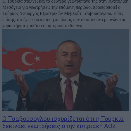
Η Τουρκία στέλνει και το δεύτερο γεωτρύπανό της στην Ανατολική
Μεσόγειο για γεωτρήσεις την επόμενη περίοδο, προειδοποιεί ο
Τούρκος Υπουργός Εξωτερικών Μεβλούτ Τσαβούσογλου. Είπε,
επίσης, ότι έχει τελειώσει η περίοδος των σεισμικών ερευνών και
χαρακτήρισε μπλόφα ή ρητορική τα διεθνή...
Ο Τσαβούσογλου ισχυρίζεται ότι η Τουρκία
ξεκινάει γεωτρήσεις στην κυπριακή ΑΟΖ