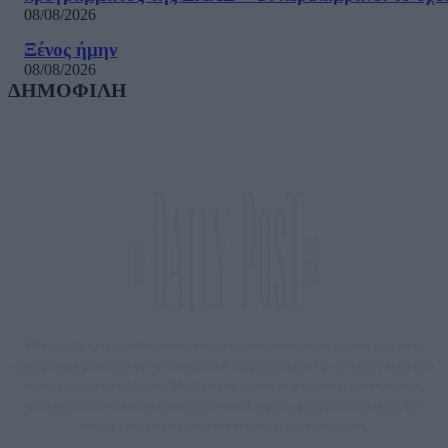
08/08/2026
Ξένος ήμην
08/08/2026
ΔΗΜΟΦΙΛΗ
Μία ομάδα έμπειρων δημοσιογράφων δημιούργησαν πριν μερικά χρόνια το
dailypost.gr, με στόχο την αντικειμενική ενημέρωση και την ανάλυση πίσω από
τους τίτλους των ειδήσεων. Μαζί με μια μαχητική δημοσιογραφική ομάδα,
αποκαλύπτουν πολιτικά και παραπολιτικά θέματα, γράφουν επωνύμως την
άποψη τους, με γνώμονα τον ενημερωμένο αναγνώστη.