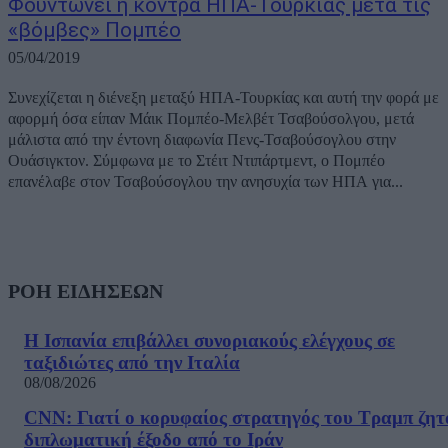
Φουντώνει η κόντρα ΗΠΑ-Τουρκίας μετά τις
«βόμβες» Πομπέο
05/04/2019
Συνεχίζεται η διένεξη μεταξύ ΗΠΑ-Τουρκίας και αυτή την φορά με
αφορμή όσα είπαν Μάικ Πομπέο-Μελβέτ Τσαβούσολγου, μετά
μάλιστα από την έντονη διαφωνία Πενς-Τσαβούσογλου στην
Ουάσιγκτον. Σύμφωνα με το Στέιτ Ντιπάρτμεντ, ο Πομπέο
επανέλαβε στον Τσαβούσογλου την ανησυχία των ΗΠΑ για...
ΡΟΗ ΕΙΔΗΣΕΩΝ
Η Ισπανία επιβάλλει συνοριακούς ελέγχους σε
ταξιδιώτες από την Ιταλία
08/08/2026
CNN: Γιατί ο κορυφαίος στρατηγός του Τραμπ ζητ
διπλωματική έξοδο από το Ιράν