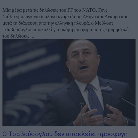
Μία μέρα μετά τις δηλώσεις του ΓΓ του ΝΑΤΟ, Γενς
Στόλτενμπεργκ για διάλογο ανάμεσα σε Αθήνα και Άγκυρα και
μετά τη διάψευση από την ελληνική πλευρά, ο Μεβλούτ
Τσαβούσογλου προκαλεί για ακόμη μία φορά με τις εμπρηστικές
του δηλώσεις,...
Ο Τσαβούσογλου δεν αποκλείει προσφυγή