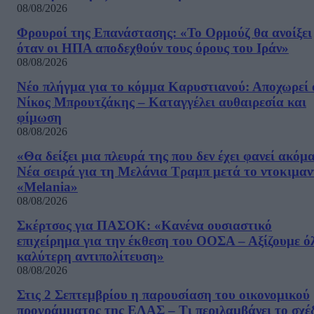
08/08/2026
Φρουροί της Επανάστασης: «Το Ορμούζ θα ανοίξει
όταν οι ΗΠΑ αποδεχθούν τους όρους του Ιράν»
08/08/2026
Νέο πλήγμα για το κόμμα Καρυστιανού: Αποχωρεί 
Νίκος Μπρουτζάκης – Καταγγέλει αυθαιρεσία και
φίμωση
08/08/2026
«Θα δείξει μια πλευρά της που δεν έχει φανεί ακόμ
Νέα σειρά για τη Μελάνια Τραμπ μετά το ντοκιμαν
«Melania»
08/08/2026
Σκέρτσος για ΠΑΣΟΚ: «Κανένα ουσιαστικό
επιχείρημα για την έκθεση του ΟΟΣΑ – Αξίζουμε ό
καλύτερη αντιπολίτευση»
08/08/2026
Στις 2 Σεπτεμβρίου η παρουσίαση του οικονομικού
προγράμματος της ΕΛΑΣ – Τι περιλαμβάνει το σχέ