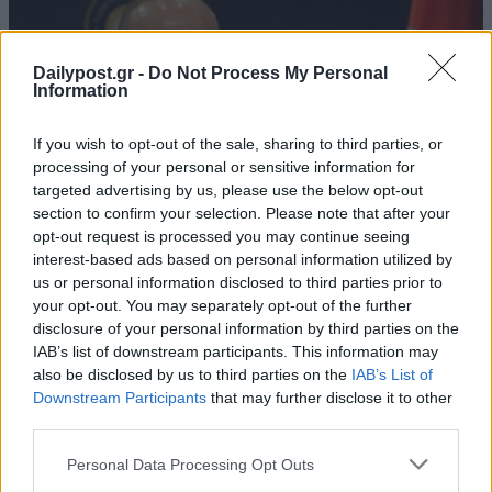
Dailypost.gr -
Do Not Process My Personal
Information
If you wish to opt-out of the sale, sharing to third parties, or
processing of your personal or sensitive information for
targeted advertising by us, please use the below opt-out
section to confirm your selection. Please note that after your
opt-out request is processed you may continue seeing
interest-based ads based on personal information utilized by
us or personal information disclosed to third parties prior to
your opt-out. You may separately opt-out of the further
Οι Τούρκοι συνεχίζουν τις προκλήσεις –
disclosure of your personal information by third parties on the
Επίσκεψη Τσαβούσογλου στην Αμμόχωστο
IAB’s list of downstream participants. This information may
09/09/2019
also be disclosed by us to third parties on the
IAB’s List of
Downstream Participants
that may further disclose it to other
Την περίκλειστη πόλη της Αμμοχώστου πρόκειται να επισκεφθεί
third parties.
σε λίγη ώρα, Μεβλούτ Τσαβούσογλου, ο οποίος βρίσκεται στα
κατεχόμενα. Ο Τούρκος υπουργός Εξωτερικών, παρακάθισε σε
Personal Data Processing Opt Outs
σύσκεψη στο λεγόμενο «προεδρικό μέγαρο», ενώ το μεσημέρι θα