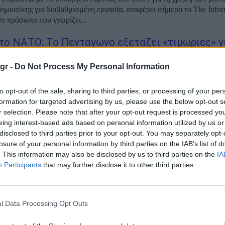
ημοσύνης για διαβαθμισμένη εργασία, αναφέρει σήμερα το The Infor
ο πρόσωπο που γνωρίζει...
το ΝΑΤΟ: Το Πεντάγωνο εξετάζει «τιμωρίες» γ
υς που γύρισαν την πλάτη στις ΗΠΑ
gr -
Do Not Process My Personal Information
ήνυμα ηλεκτρονικού ταχυδρομείου του Πενταγώνου παρουσιάζει τις 
to opt-out of the sale, sharing to third parties, or processing of your per
ι ΗΠΑ για να τιμωρήσουν τους συμμάχους τους στο ΝΑΤΟ οι οποίοι
formation for targeted advertising by us, please use the below opt-out s
τον, δεν υποστήριξαν τις αμερικανικές επιχειρήσεις στον πόλεμο με τ
r selection. Please note that after your opt-out request is processed y
ανομένης της...
eing interest-based ads based on personal information utilized by us or
disclosed to third parties prior to your opt-out. You may separately opt-
Το Πεντάγωνο προετοιμάζει «μαζικό, τελειωτικ
losure of your personal information by third parties on the IAB’s list of
» κατά του Ιράν
. This information may also be disclosed by us to third parties on the
IA
Participants
that may further disclose it to other third parties.
ντική αποκάλυψη προέβη ο ιστότοπος Axios, σχετικά με τις επόμενες 
οι ΗΠΑ, μετά το τέλος της εκεχειρίας, αύριο Παρασκευή, αν δεν ευο
l Data Processing Opt Outs
ύσεις. Το Πεντάγωνο εξετάζει επιθετικές στρατιωτικές επιλογές για έ
ημα»...