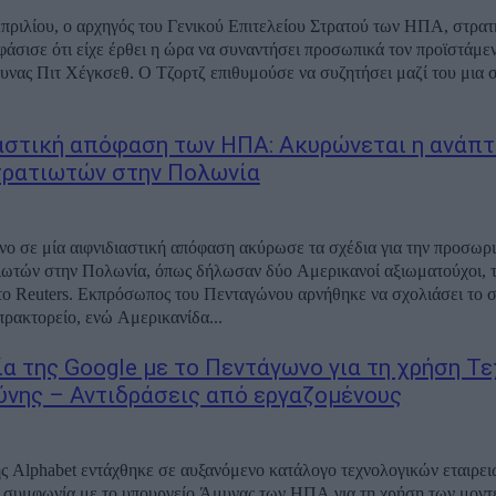
Απριλίου, ο αρχηγός του Γενικού Επιτελείου Στρατού των ΗΠΑ, στρατ
φάσισε ότι είχε έρθει η ώρα να συναντήσει προσωπικά τον προϊστάμεν
νας Πιτ Χέγκσεθ. Ο Τζορτζ επιθυμούσε να συζητήσει μαζί του μια 
.
αστική απόφαση των ΗΠΑ: Ακυρώνεται η ανάπτ
τρατιωτών στην Πολωνία
ο σε μία αιφνιδιαστική απόφαση ακύρωσε τα σχέδια για την προσωρ
ιωτών στην Πολωνία, όπως δήλωσαν δύο Αμερικανοί αξιωματούχοι, τ
 το Reuters. Εκπρόσωπος του Πενταγώνου αρνήθηκε να σχολιάσει το 
πρακτορείο, ενώ Αμερικανίδα...
α της Google με το Πεντάγωνο για τη χρήση Τ
νης – Αντιδράσεις από εργαζομένους
ς Alphabet εντάχθηκε σε αυξανόμενο κατάλογο τεχνολογικών εταιρει
συμφωνία με το υπουργείο Άμυνας των ΗΠΑ για τη χρήση των μοντ