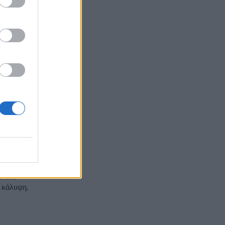
ίκο πάνω
ς άνω των 200
ο αξιωματούχο
ημερίδα...
λιτική
,
ατικά
ή κάλυψη.