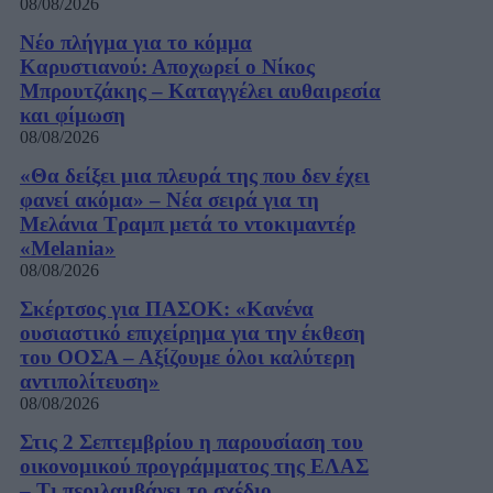
08/08/2026
Νέο πλήγμα για το κόμμα
Καρυστιανού: Αποχωρεί ο Νίκος
Μπρουτζάκης – Καταγγέλει αυθαιρεσία
και φίμωση
08/08/2026
«Θα δείξει μια πλευρά της που δεν έχει
φανεί ακόμα» – Νέα σειρά για τη
Μελάνια Τραμπ μετά το ντοκιμαντέρ
«Melania»
08/08/2026
Σκέρτσος για ΠΑΣΟΚ: «Κανένα
ουσιαστικό επιχείρημα για την έκθεση
του ΟΟΣΑ – Αξίζουμε όλοι καλύτερη
αντιπολίτευση»
08/08/2026
Στις 2 Σεπτεμβρίου η παρουσίαση του
οικονομικού προγράμματος της ΕΛΑΣ
– Τι περιλαμβάνει το σχέδιο