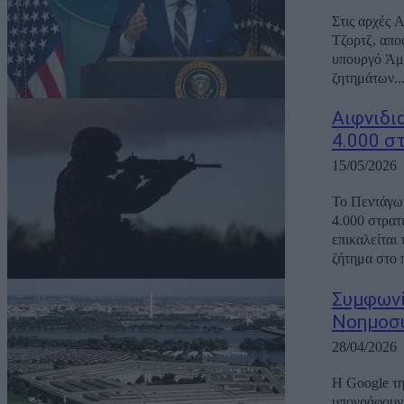
Στις αρχές 
Τζορτζ, απο
υπουργό Άμυ
ζητημάτων..
Αιφνιδι
4.000 σ
15/05/2026
Το Πεντάγων
4.000 στρατ
επικαλείται
ζήτημα στο 
Συμφωνί
Νοημοσύ
28/04/2026
H Google τη
υπογράφουν 