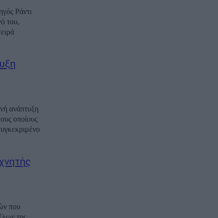
ηγός Ράντι
ό του,
σειρά
υξη
ινή ανάπτυξη
ους οποίους
συγκεκριμένο
εχνητής
ών που
έλων της