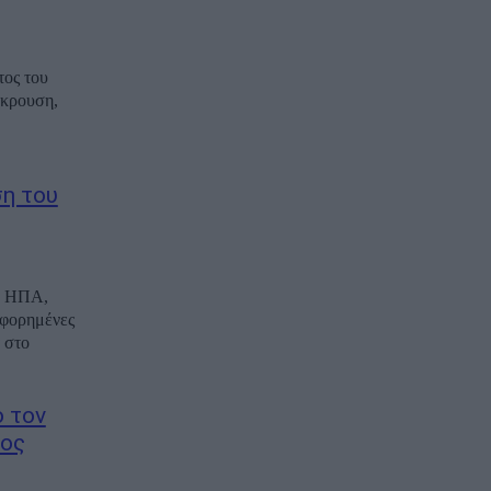
τος του
γκρουση,
η του
ων ΗΠΑ,
οφορημένες
 στο
 τον
μος