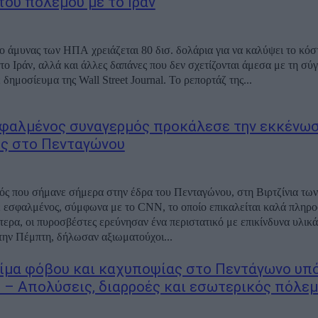
του πολέμου με το Ιράν
ο άμυνας των ΗΠΑ χρειάζεται 80 δισ. δολάρια για να καλύψει το κόσ
το Ιράν, αλλά και άλλες δαπάνες που δεν σχετίζονται άμεσα με τη σύ
δημοσίευμα της Wall Street Journal. Το ρεπορτάζ της...
φαλμένος συναγερμός προκάλεσε την εκκένωσ
ς στο Πενταγώνου
ς που σήμανε σήμερα στην έδρα του Πενταγώνου, στη Βιρτζίνια τ
 εσφαλμένος, σύμφωνα με το CNN, το οποίο επικαλείται καλά πληρ
τερα, οι πυροσβέστες ερεύνησαν ένα περιστατικό με επικίνδυνα υλικά
ην Πέμπτη, δήλωσαν αξιωματούχοι...
ίμα φόβου και καχυποψίας στο Πεντάγωνο υπό
 – Απολύσεις, διαρροές και εσωτερικός πόλε