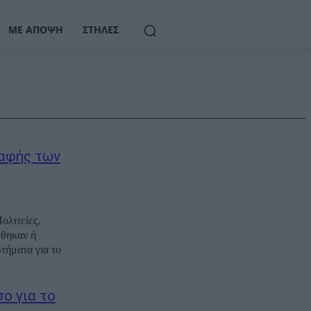
ΜΕ ΆΠΟΨΗ
ΣΤΉΛΕΣ
αφής των
ολιτείες,
ώθηκαν ή
τήματα για το
ο για το