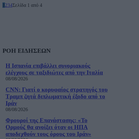
1
2
3
4
Σελίδα 1 από 4
ΡΟΗ ΕΙΔΗΣΕΩΝ
Η Ισπανία επιβάλλει συνοριακούς
ελέγχους σε ταξιδιώτες από την Ιταλία
08/08/2026
CNN: Γιατί ο κορυφαίος στρατηγός του
Τραμπ ζητά διπλωματική έξοδο από το
Ιράν
08/08/2026
Φρουροί της Επανάστασης: «Το
Ορμούζ θα ανοίξει όταν οι ΗΠΑ
αποδεχθούν τους όρους του Ιράν»