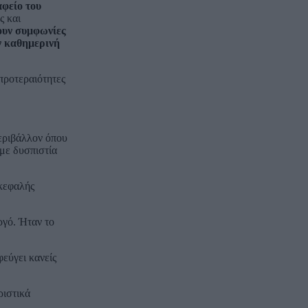
αφείο του
ς και
ουν συμφωνίες
όν καθημερινή
προτεραιότητες
περιβάλλον όπου
 με δυσπιστία
ικεφαλής
ργό. Ήταν το
εύγει κανείς
ριστικά