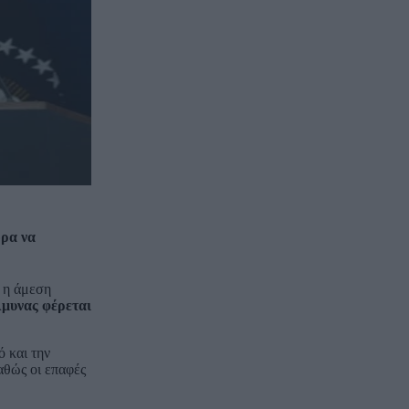
ώρα να
ι η άμεση
Άμυνας φέρεται
 και την
αθώς οι επαφές