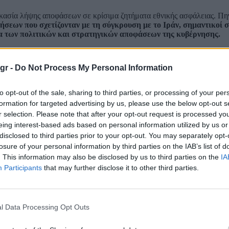
δικασία λήψης αποφάσεων σε κρίσιμα ζητήματα εθνικής ασφάλειας. Π
ήσεων που σχετίζονταν με τη σύγκρουση με το Ιράν, σημαντικοί 
να των πολιτικών και στρατηγικών αποφάσεων της κυβέρνησης.
δώσει ιδιαίτερη
έμφαση στον εντοπισμό διαρροών πληροφοριών
, 
αίσθημα ανασφάλειας στο εσωτερικό του Πενταγώνου.
gr -
Do Not Process My Personal Information
ντας τις πηγές του CNN «ανώνυμους επικριτές με πολιτική ατζέν
to opt-out of the sale, sharing to third parties, or processing of your per
formation for targeted advertising by us, please use the below opt-out s
εσία κρίθηκαν απαραίτητες προκειμένου να ευθυγραμμιστούν οι ένοπ
ής του.
r selection. Please note that after your opt-out request is processed y
eing interest-based ads based on personal information utilized by us or
 συνεχείς απομακρύνσεις στελεχών και η συγκέντρωση της εξουσίας σ
disclosed to third parties prior to your opt-out. You may separately opt-
το εσωτερικό του αμερικανικού υπουργείου Άμυνας.
losure of your personal information by third parties on the IAB’s list of
. This information may also be disclosed by us to third parties on the
IA
Participants
that may further disclose it to other third parties.
l Data Processing Opt Outs