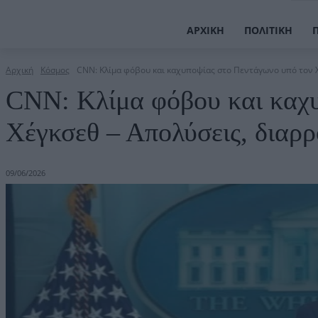
ΑΡΧΙΚΉ
ΠΟΛΙΤΙΚΉ
Αρχική
Κόσμος
CNN: Κλίμα φόβου και καχυποψίας στο Πεντάγωνο υπό τον Χέ
CNN: Κλίμα φόβου και καχυ
Χέγκσεθ – Απολύσεις, διαρρ
09/06/2026