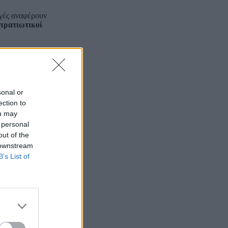
ηγές αναφέρουν
στρατιωτικοί
με συστηματικές
τα»
που
sonal or
ection to
λες δυνάμεις με
ou may
 personal
ε έναν στενό
out of the
 downstream
B’s List of