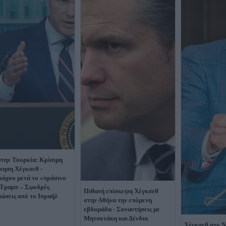
στην Τουρκία: Κρίσιμη
τηση Χέγκσεθ -
ιάχου μετά το «πράσινο
Τραμπ – Σφοδρές
Πιθανή επίσκεψη Χέγκσεθ
ράσεις από το Ισραήλ
στην Αθήνα την επόμενη
εβδομάδα - Συναντήσεις με
Μητσοτάκη και Δένδια
Χέγκσεθ στο 