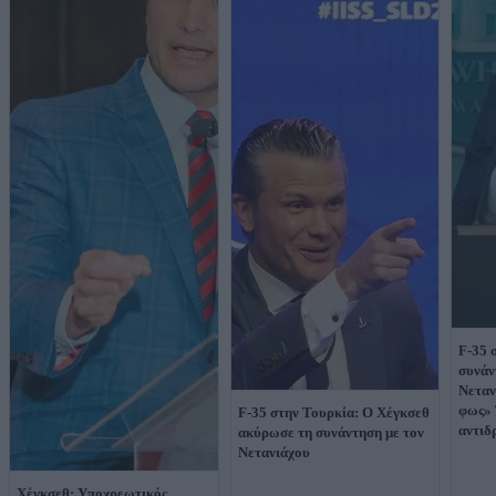
F-35 
συνάν
Νεταν
φως» 
F-35 στην Τουρκία: Ο Χέγκσεθ
αντιδ
ακύρωσε τη συνάντηση με τον
Νετανιάχου
Χέγκσεθ: Υποχρεωτικός