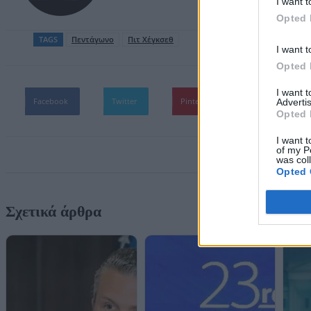
I want t
Opted 
TAGS
Πεντάγωνο
Πιτ Χέγκσεθ
I want t
Opted 
I want 
Facebook
Twitter
Pinterest
WhatsApp
Advertis
Opted 
I want t
of my P
was col
Opted 
Σχετικά άρθρα