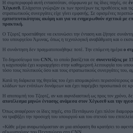
Η συμπεριφορά αυτή εντασσόταν, σύμφωνα με τις ίδιες πηγές, σε
έν
Χέγκσεθ.
Ελάχιστοι γνώριζαν εκ των προτέρων τις προθέσεις και τι
στρατιωτικούς συνεργάτες είχε γίνει εμφανής. Σε ορισμένες περιπτώ
εμπιστευτικότητας ακόμη και για να ενημερωθούν σχετικά με επι
πρακτική.
Ο Τζορτζ προσπάθησε να εκτονώσει την ένταση και ζήτησε συνάντησ
του υπουργείου Άμυνας, όπως η τεχνολογική αναβάθμιση και ο εκσ
Η συνάντηση δεν πραγματοποιήθηκε ποτέ. Την επόμενη ημέρα
ο στ
Το δημοσίευμα του
CNN,
το οποίο βασίζεται σε
συνεντεύξεις με 1
η καχυποψία έχει κυριαρχήσει στην καθημερινή λειτουργία του υπου
τόσο τους πολιτικούς όσο και τους στρατιωτικούς συνεργάτες του, 
Κατά τη διάρκεια της θητείας του έχει απομακρύνει περισσότερους
κλάδων των ενόπλων δυνάμεων και έχει παρέμβει προσωπικά σε κρί
Η αποπομπή του Τζορτζ, αν και αιφνιδιαστική ως προς τον χρόνο, δε
αποτέλεσμα μηνών έντασης ανάμεσα στον Χέγκσεθ και την ηγεσ
Όπως αναφέρουν οι ίδιες πηγές, στο Πεντάγωνο έχει πλέον διαμορφ
να τραβήξει την προσοχή του υπουργού και του στενού του επιτελείο
«Κάθε μέρα αναρωτιόμασταν αν μια απόφαση θα κρατήσει το αφεντι
αξιωματούχος του Πενταγώνου στο CNN.