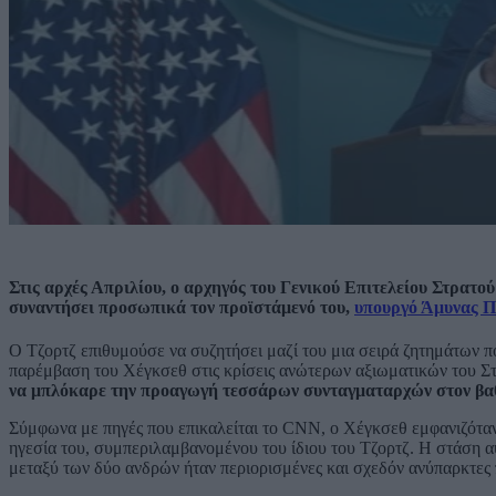
Στις αρχές Απριλίου, ο αρχηγός του Γενικού Επιτελείου Στρατο
συναντήσει προσωπικά τον προϊστάμενό του,
υπουργό Άμυνας Π
Ο Τζορτζ επιθυμούσε να συζητήσει μαζί του μια σειρά ζητημάτων πο
παρέμβαση του Χέγκσεθ στις κρίσεις ανώτερων αξιωματικών του Στρ
να μπλόκαρε την προαγωγή τεσσάρων συνταγματαρχών στον βαθ
Σύμφωνα με πηγές που επικαλείται το CNN, ο Χέγκσεθ εμφανιζόταν 
ηγεσία του, συμπεριλαμβανομένου του ίδιου του Τζορτζ. Η στάση α
μεταξύ των δύο ανδρών ήταν περιορισμένες και σχεδόν ανύπαρκτες 