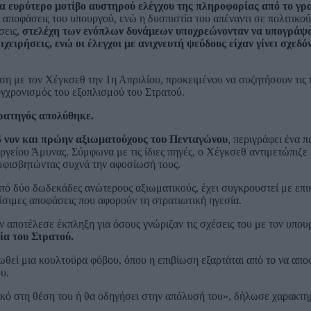
α ευρύτερο μοτίβο αυστηρού ελέγχου της πληροφορίας από το γρ
ς αποφάσεις του υπουργού, ενώ η δυσπιστία του απέναντι σε πολιτικού
σεις,
στελέχη των ενόπλων δυνάμεων υποχρεώνονταν να υπογράψ
χειρήσεις, ενώ οι έλεγχοι με ανιχνευτή ψεύδους είχαν γίνει σχεδ
η με τον Χέγκσεθ την 1η Απριλίου, προκειμένου να συζητήσουν τις 
υγχρονισμός του εξοπλισμού του Στρατού.
ρατηγός απολύθηκε.
5 νυν και πρώην αξιωματούχους του Πενταγώνου
, περιγράφει ένα 
ργείου Άμυνας. Σύμφωνα με τις ίδιες πηγές, ο Χέγκσεθ αντιμετώπιζε
αμφισβητώντας συχνά την αφοσίωσή τους.
 από δύο δωδεκάδες ανώτερους αξιωματικούς, έχει συγκρουστεί με επ
σιμες αποφάσεις που αφορούν τη στρατιωτική ηγεσία.
ν αποτέλεσε έκπληξη για όσους γνώριζαν τις σχέσεις του με τον υπου
ία του Στρατού.
ωθεί μια κουλτούρα φόβου, όπου η επιβίωση εξαρτάται από το να αποφ
υ.
κό στη θέση του ή θα οδηγήσει στην απόλυσή του», δήλωσε χαρακτη