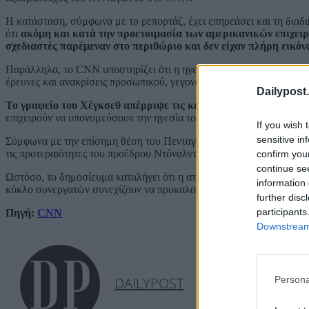
Η κατάσταση, σύμφωνα με το ρεπορτάζ, έχει επηρεάσει και τη δια
ότι
ακόμη και κατά την προετοιμασία των αμερικανικών επιχειρ
σχεδιαστές παρέμεναν στο περιθώριο και δεν είχαν πλήρη εικό
Παράλληλα, το CNN υποστηρίζει ότι η ηγεσία του υπουργείου έχει 
έρευνες και ανακρίσεις προσωπικού, γεγονός που έχει ενισχύσει το
Dailypost.
Το γραφείο του Χέγκσεθ απέρριψε τις καταγγελίες, χαρακτηρίζο
επιχειρούν να υπονομεύσουν την ηγεσία του υπουργού Άμυνας.
If you wish 
sensitive in
Σύμφωνα με την επίσημη θέση του Πενταγώνου, οι αλλαγές στην ηγ
τις προτεραιότητες του προέδρου Ντόναλντ Τραμπ και της κυβέρνησ
confirm you
continue se
Ωστόσο, το δημοσίευμα καταλήγει ότι η ατμόσφαιρα καχυποψίας, οι
information 
κύκλο συνεργατών συνεχίζουν να προκαλούν έντονες αντιδράσεις σ
further disc
participants
Πηγή:
CNN
Downstream 
DAILYPOST
Persona