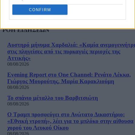
CONFIRM
ΡΟΗ ΕΙΔΗΣΕΩΝ
Αυστηρό μήνυμα Χαρδαλιά: «Καμία ανεμογεννήτρ
στις πληγείσες από τις πυρκαγιές περιοχές της
Αττικής»
08/08/2026
Evening Report στο One Channel: Ρενάτο Λέκκα,
Γιώργος Μουρούτης, Μαρία Καρακλιούμη
08/08/2026
Το σπάνιο μέταλλο του Βαρβιτσιώτη
08/08/2026
Ο Τραμπ προσφεύγει στο Ανώτατο Δικαστήριο:
«Εθνική ντροπή», λέει για το μπλόκο στην αίθουσα
χορού του Λευκού Οίκου
08/08/2026