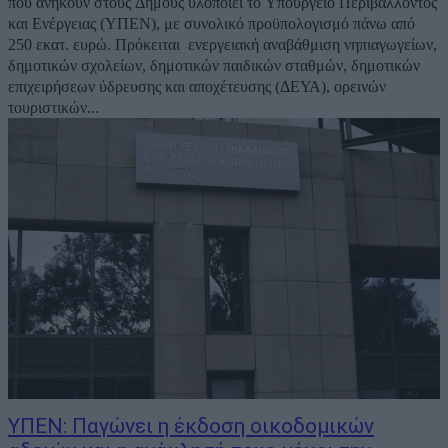
που ανήκουν στους Δήμους υλοποιεί το Υπουργείο Περιβάλλοντος
και Ενέργειας (ΥΠΕΝ), με συνολικό προϋπολογισμό πάνω από
250 εκατ. ευρώ. Πρόκειται ενεργειακή αναβάθμιση νηπιαγωγείων,
δημοτικών σχολείων, δημοτικών παιδικών σταθμών, δημοτικών
επιχειρήσεων ύδρευσης και αποχέτευσης (ΔΕΥΑ), ορεινών
τουριστικών...
ΥΠΕΝ: Παγώνει η έκδοση οικοδομικών