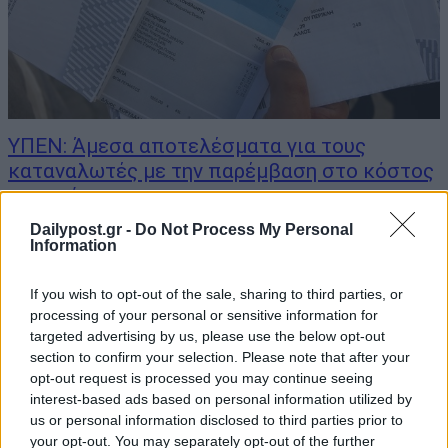
ΥΠΕΝ: Άμεσα αποτελέσματα για τους
καταναλωτές με την παρέμβαση στο κόστος
του ρεύματος
23/11/2024
Dailypost.gr -
Do Not Process My Personal
Information
Άμεσα αποτελέσματα για τους καταναλωτές με τις ελάχιστες
δυνατές παρενέργειες στην αγορά και τις σχέσεις με την
If you wish to opt-out of the sale, sharing to third parties, or
Ευρωπαϊκή Επιτροπή είναι η φόρμουλα που επιδιώκει το
processing of your personal or sensitive information for
Υπουργείο Περιβάλλοντος και Ενέργειας με την παρέμβαση στις
targeted advertising by us, please use the below opt-out
αρχές Δεκεμβρίου που αποσκοπεί στην προστασία...
section to confirm your selection. Please note that after your
opt-out request is processed you may continue seeing
interest-based ads based on personal information utilized by
us or personal information disclosed to third parties prior to
your opt-out. You may separately opt-out of the further