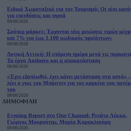
Ειδικό Χωροταξικό για τον Τουρισμό: Οι νέοι κανό
για επενδύσεις και νησιά
08/08/2026
Σούπερ μάρκετ: Έρχονται νέες μειώσεις τιμών μέχρ
και 7% για έως 1.100 κωδικούς προϊόντων»
08/08/2026
Δυτική Αττική: Η επόμενη ημέρα μετά τις πυρκαγιέ
Τα έργα Antinero και η αποκατάσταση
08/08/2026
«Έχει εξαπλωθεί, έχει κάνει μετάσταση στα οστά» –
λέει ο γιος του Μπάιντεν για τον καρκίνο του πατέ
του
08/08/2026
ΔΗΜΟΦΙΛΗ
Evening Report στο One Channel: Ρενάτο Λέκκα,
Γιώργος Μουρούτης, Μαρία Καρακλιούμη
08/08/2026