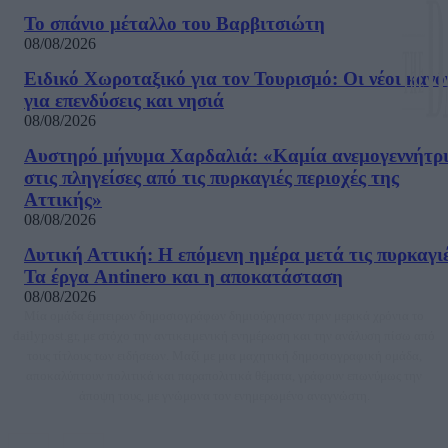
Το σπάνιο μέταλλο του Βαρβιτσιώτη
08/08/2026
Ειδικό Χωροταξικό για τον Τουρισμό: Οι νέοι κανό
για επενδύσεις και νησιά
08/08/2026
Αυστηρό μήνυμα Χαρδαλιά: «Καμία ανεμογεννήτρ
στις πληγείσες από τις πυρκαγιές περιοχές της
Αττικής»
08/08/2026
Δυτική Αττική: Η επόμενη ημέρα μετά τις πυρκαγιέ
Τα έργα Antinero και η αποκατάσταση
08/08/2026
Μία ομάδα έμπειρων δημοσιογράφων δημιούργησαν πριν μερικά χρόνια το
dailypost.gr, με στόχο την αντικειμενική ενημέρωση και την ανάλυση πίσω από
τους τίτλους των ειδήσεων. Μαζί με μια μαχητική δημοσιογραφική ομάδα,
αποκαλύπτουν πολιτικά και παραπολιτικά θέματα, γράφουν επωνύμως την
άποψη τους, με γνώμονα τον ενημερωμένο αναγνώστη.