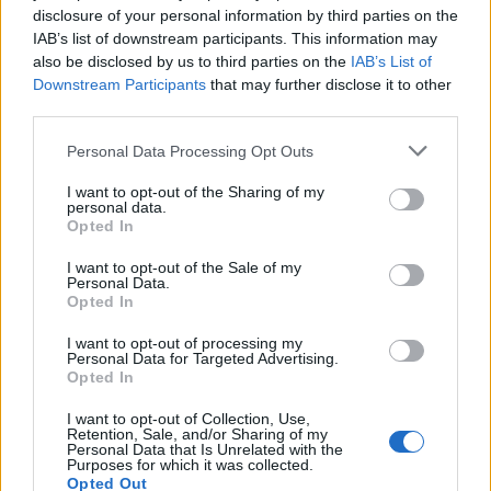
disclosure of your personal information by third parties on the
IAB’s list of downstream participants. This information may
also be disclosed by us to third parties on the
IAB’s List of
Downstream Participants
that may further disclose it to other
third parties.
Personal Data Processing Opt Outs
I want to opt-out of the Sharing of my
personal data.
Opted In
Το νυχτερινό ρεύμα γίνεται μεσημεριανό:
Ποιες ώρες θα εφαρμοστεί
I want to opt-out of the Sale of my
Personal Data.
10/10/2024
Opted In
Κίνητρα για μεταφορά της ζήτησης ηλεκτρικής ενέργειας κατά τις
I want to opt-out of processing my
Personal Data for Targeted Advertising.
ώρες που οι τιμές στο Χρηματιστήριο ενέργειας είναι χαμηλότερες,
Opted In
δηλαδή τα μεσημέρια και τα Σαββατοκύριακα θέτει σε εφαρμογή
το υπουργείο Περιβάλλοντος και Ενέργειας, όπως ανήγγειλε χθες ο
I want to opt-out of Collection, Use,
υπουργός Θόδωρος Σκυλακάκης. Με...
Retention, Sale, and/or Sharing of my
Personal Data that Is Unrelated with the
Purposes for which it was collected.
1
2
3
4
Σελίδα 1 από 4
Opted Out