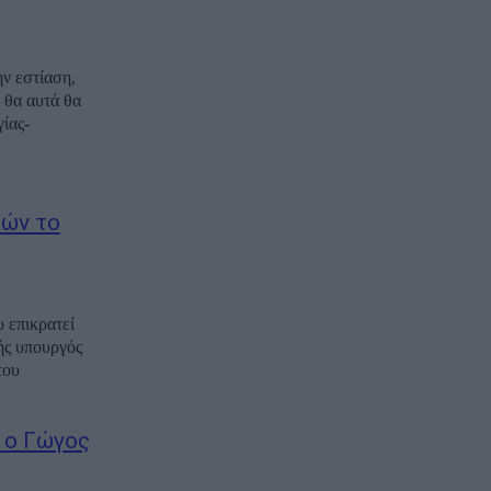
ν εστίαση,
 θα αυτά θα
ίας-
κών το
υ επικρατεί
ής υπουργός
του
 ο Γώγος