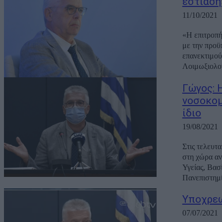
εστίαση
11/10/2021
«Η επιτροπή
με την προϋ
επανεκτιμού
Λοιμωξιολογ
Γώγος: 
νοσοκομ
ίδιο
19/08/2021
Στις τελευτα
στη χώρα α
Υγείας, Βασ
Πανεπιστημί
Υποχρεω
07/07/2021