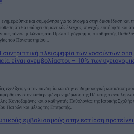
»
 ενημερώθηκε και συμφώνησε για το άνοιγμα στην διασκέδαση και τη
πόθεση ότι θα υπάρχει σημαντικός έλεγχος, συνεχής επιτήρηση και ότι
νται», τόνισε μιλώντας στο Πρώτο Πρόγραμμα, ο καθηγητής Παθολογ
ίας του Πανεπιστημίου...
Η συντριπτική πλειοψηφία των νοσούντων στα
εία είναι ανεμβολίαστοι – 10% των υγειονομι
ίες εξελίξεις για την πανδημία και στην επιδημιολογική κατάσταση πο
ναφέρθηκαν στην καθιερωμένη ενημέρωση της Πέμπτης ο αναπληρωτ
ίλης Κοντοζαμάνης και ο καθηγητής Παθολογίας της Ιατρικής Σχολής 
ου Πατρών και μέλος της Επιτροπής...
τικούς εμβολιασμούς στην εστίαση προτείνει