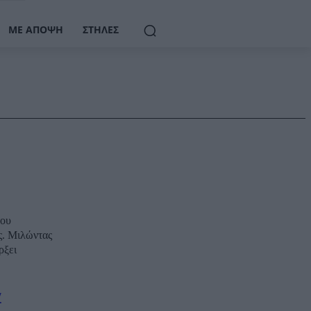
ΜΕ ΆΠΟΨΗ
ΣΤΉΛΕΣ
του
ας
ρξει
ν