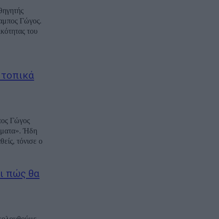
θηγητής
αμπος Γώγος.
 τοπικά
πος Γώγος
τα». Ήδη
είς, τόνισε ο
ι πώς θα
ακολουθούμε,