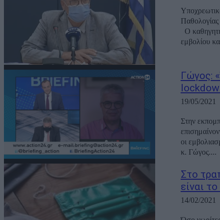
Υποχρεωτικό
Παθολογίας 
Ο καθηγητής, μιλώντας στον ΣΚΑΙ, ανέλυσε περαιτέρω το ζήτημα της υποχρεωτικότητας του
εμβολίου και
Γώγος: 
lockdow
19/05/2021
Στην εκπομπ
επισημαίνοντ
οι εμβολιασ
κ. Γώγος....
Στο τρα
είναι τ
14/02/2021
Όσο νωρίτερ