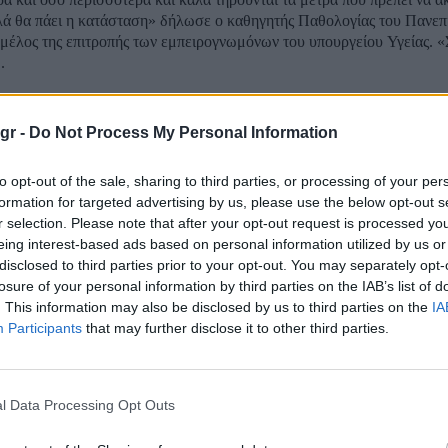
λά θα πάει η κατάσταση» δήλωσε ο καθηγητής Παθολογίας του Πανεπ
μέλος της επιτροπής των εμπειρογνωμόνων του υπουργείου Υγείας. «
.
ίναι οι 3 μεταλλάξεις του κορωνοϊού που ανησ
ιμωξιολόγους
gr -
Do Not Process My Personal Information
to opt-out of the sale, sharing to third parties, or processing of your per
εις από Βρετανία, Νότια Αφρική, αλλά και από Βραζιλία, απασχολούν 
formation for targeted advertising by us, please use the below opt-out s
ή κοινότητα, όπως επεσήμανε στον ΣΚΑΪ ο καθηγητής και μέλος της 
r selection. Please note that after your opt-out request is processed y
μόνων του Υπουργείου Υγείας Χαράλαμπος Γώγος. Όπως εξήγησε, σε
eing interest-based ads based on personal information utilized by us or
α το μεταλλαγμένο...
disclosed to third parties prior to your opt-out. You may separately opt-
losure of your personal information by third parties on the IAB’s list of
Έτσι θα ανοίξουν οι εκκλησίες»
. This information may also be disclosed by us to third parties on the
IA
Participants
that may further disclose it to other third parties.
ότι σήμερα συζητήθηκε στην Επιτροπή Λοιμωξιολόγων το θέμα του α
ανέφερε ο Χαράλαμπος Γώγος μιλώντας στο Evening Report και τον 
l Data Processing Opt Outs
Κουβαρά. Όπως είπε ο κ. Γώγο