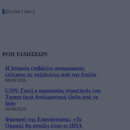
1
2
Σελίδα 1 από 2
ΡΟΗ ΕΙΔΗΣΕΩΝ
Η Ισπανία επιβάλλει συνοριακούς
ελέγχους σε ταξιδιώτες από την Ιταλία
08/08/2026
CNN: Γιατί ο κορυφαίος στρατηγός του
Τραμπ ζητά διπλωματική έξοδο από το
Ιράν
08/08/2026
Φρουροί της Επανάστασης: «Το
Ορμούζ θα ανοίξει όταν οι ΗΠΑ