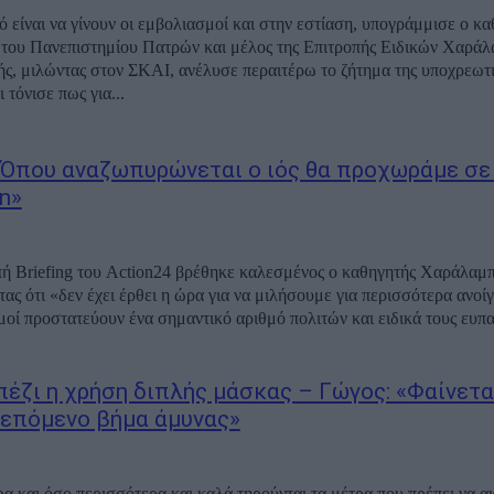
 είναι να γίνουν οι εμβολιασμοί και στην εστίαση, υπογράμμισε ο κα
του Πανεπιστημίου Πατρών και μέλος της Επιτροπής Ειδικών Χαράλ
 τόνισε πως για...
«Όπου αναζωπυρώνεται ο ιός θα προχωράμε σε
n»
ή Briefing του Action24 βρέθηκε καλεσμένος ο καθηγητής Χαράλαμ
ας ότι «δεν έχει έρθει η ώρα για να μιλήσουμε για περισσότερα ανοίγμα
μοί προστατεύουν ένα σημαντικό αριθμό πολιτών και ειδικά τους ευπαθ
πέζι η χρήση διπλής μάσκας – Γώγος: «Φαίνετα
ο επόμενο βήμα άμυνας»
α και όσο περισσότερα και καλά τηρούνται τα μέτρα που πρέπει να 