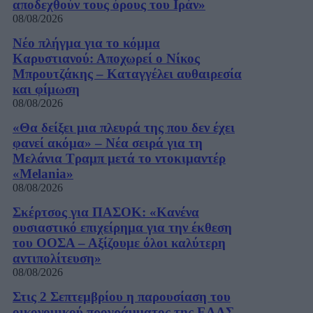
αποδεχθούν τους όρους του Ιράν»
08/08/2026
Νέο πλήγμα για το κόμμα
Καρυστιανού: Αποχωρεί ο Νίκος
Μπρουτζάκης – Καταγγέλει αυθαιρεσία
και φίμωση
08/08/2026
«Θα δείξει μια πλευρά της που δεν έχει
φανεί ακόμα» – Νέα σειρά για τη
Μελάνια Τραμπ μετά το ντοκιμαντέρ
«Melania»
08/08/2026
Σκέρτσος για ΠΑΣΟΚ: «Κανένα
ουσιαστικό επιχείρημα για την έκθεση
του ΟΟΣΑ – Αξίζουμε όλοι καλύτερη
αντιπολίτευση»
08/08/2026
Στις 2 Σεπτεμβρίου η παρουσίαση του
οικονομικού προγράμματος της ΕΛΑΣ