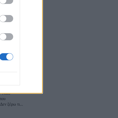
α ήμαστε
ισε ο
έφρασε την
σα πολλά
ν Νίκο
που
εν ξέρω τι...