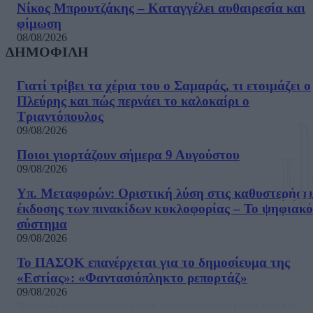
Νίκος Μπρουτζάκης – Καταγγέλει αυθαιρεσία και
φίμωση
08/08/2026
ΔΗΜΟΦΙΛΗ
Γιατί τρίβει τα χέρια του ο Σαμαράς, τι ετοιμάζει ο
Πλεύρης και πώς περνάει το καλοκαίρι ο
Τριαντόπουλος
09/08/2026
Ποιοι γιορτάζουν σήμερα 9 Αυγούστου
09/08/2026
Υπ. Μεταφορών: Οριστική λύση στις καθυστερήσει
έκδοσης των πινακίδων κυκλοφορίας – Το ψηφιακό
σύστημα
09/08/2026
Το ΠΑΣΟΚ επανέρχεται για το δημοσίευμα της
«Εστίας»: «Φαντασιόπληκτο ρεπορτάζ»
09/08/2026
Μία ομάδα έμπειρων δημοσιογράφων δημιούργησαν πριν μερικά χρόνια το