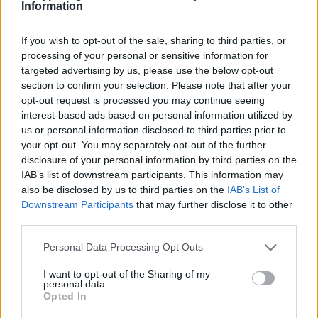
Information
απηύθυνε ο πρωθυπουργός Κυριάκος Μητσοτάκης. «Είναι
Έλληνας στην ψυχή, Ελληνάρας θα τολμούσα να πω, με όλη την
έννοια της λέξης. Και βέβαια δεν ξέχασε και την πόλη του»
If you wish to opt-out of the sale, sharing to third parties, or
ανέφερε ο πρωθυπουργός στο...
processing of your personal or sensitive information for
targeted advertising by us, please use the below opt-out
section to confirm your selection. Please note that after your
opt-out request is processed you may continue seeing
interest-based ads based on personal information utilized by
us or personal information disclosed to third parties prior to
your opt-out. You may separately opt-out of the further
disclosure of your personal information by third parties on the
IAB’s list of downstream participants. This information may
also be disclosed by us to third parties on the
IAB’s List of
Downstream Participants
that may further disclose it to other
third parties.
Personal Data Processing Opt Outs
I want to opt-out of the Sharing of my
Μητσοτάκης: «Και τα πιο σύνθετα, τα πιο
personal data.
δύσκολα εμπόδια ξεπερνιούνται με πίστη
Opted In
στις αρχές»