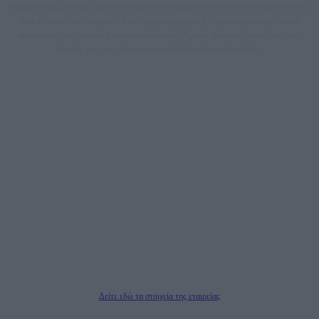
dailypost.gr, με στόχο την αντικειμενική ενημέρωση και την ανάλυση πίσω από
τους τίτλους των ειδήσεων. Μαζί με μια μαχητική δημοσιογραφική ομάδα,
αποκαλύπτουν πολιτικά και παραπολιτικά θέματα, γράφουν επωνύμως την
άποψη τους, με γνώμονα τον ενημερωμένο αναγνώστη.
DAILYPOST.GR – ΤΑΥΤΌΤΗΤΑ
Ιδιοκτήτρια εταιρεία: «ΝΟΗΣΙΣ ΙΚΕ»
Έδρα: Δήμος Αμαρουσίου Αττικής, Αγ. Αθανασίου αρ. 21, Τ.Κ. 15125
ΑΦΜ: 801093076, Δ.Ο.Υ.: ΚΕΦΟΔΕ ΑΤΤΙΚΗΣ, E-mail: press@dailypost.gr, Τηλ.
επικοινωνίας: 2108066997
Νόμιμος Εκπρόσωπος: Ζαχαρός Σταμάτης
Μέτοχοι: Ζαχαρός Σταμάτης, Κουβαράς Γεώργιος, ΥΠΗΡΕΣΙΕΣ ΠΡΟΗΓΜΕΝΗΣ
ΤΕΧΝΟΛΟΓΙΑΣ ΠΑΡΑΓΩΓΗΣ ΟΠΤΙΚΟΑΚΟΥΣΤΙΚΩΝ ΜΕΣΩΝ ΜΕΛΕΤΩΝ ΚΑΙ
ΠΑΡΟΧΗΣ ΥΠΗΡΕΣΙΩΝ PLD PLUS ΑΝΩΝ ΕΤΑΙΡΙΑ
Δικαιούχος του ονόματος τομέα (dailypost.gr): ΝΟΗΣΙΣ ΙΚΕ
Διευθυντής/Διαχειριστής: Ζαχαρός Σταμάτης
Διευθυντής Σύνταξης: Ρενάτο Λέκκα
Δείτε εδώ τα στοιχεία της εταιρείας