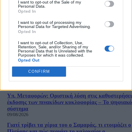
I want to opt-out of the Sale of my
01/04/2022
Personal Data.
Opted In
«Είναι Έλληνας στην ψυχή, Ελληνάρας θα τολμούσα να πω με όλη
I want to opt-out of processing my
την έννοια της λέξης. Και βέβαια δεν ξέχασε και την πόλη του»
Personal Data for Targeted Advertising.
τόνισε ο πρωθυπουργός Κυριάκος Μητσοτάκης σε χαιρετισμό του
Opted In
στην εκδήλωση για την παρουσίαση του βιβλίου του προέδρου...
I want to opt-out of Collection, Use,
Retention, Sale, and/or Sharing of my
1
2
3
Σελίδα 1 από 3
Personal Data that Is Unrelated with the
Purposes for which it was collected.
Opted Out
CONFIRM
ΡΟΗ ΕΙΔΗΣΕΩΝ
Υπ. Μεταφορών: Οριστική λύση στις καθυστερήσει
έκδοσης των πινακίδων κυκλοφορίας – Το ψηφιακό
σύστημα
09/08/2026
Γιατί τρίβει τα χέρια του ο Σαμαράς, τι ετοιμάζει ο
Πλεύρης και πώς περνάει το καλοκαίρι ο