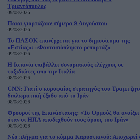
Τριαντόπουλος
09/08/2026
Ποιοι γιορτάζουν σήμερα 9 Αυγούστου
09/08/2026
Το ΠΑΣΟΚ επανέρχεται για το δημοσίευμα της
«Εστίας»: «Φαντασιόπληκτο ρεπορτάζ»
09/08/2026
Η Ισπανία επιβάλλει συνοριακούς ελέγχους σε
ταξιδιώτες από την Ιταλία
08/08/2026
CNN: Γιατί ο κορυφαίος στρατηγός του Τραμπ ζητ
διπλωματική έξοδο από το Ιράν
08/08/2026
Φρουροί της Επανάστασης: «Το Ορμούζ θα ανοίξει
όταν οι ΗΠΑ αποδεχθούν τους όρους του Ιράν»
08/08/2026
Νέο πλήγμα για το κόμμα Καρυστιανού: Αποχωρεί 