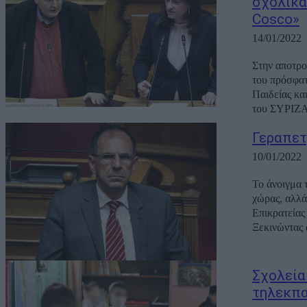
σχολικά
Cosco»
14/01/2022
Στην αποτρο
του πρόσφατ
Παιδείας κα
του ΣΥΡΙΖΑ
Γεραπετ
10/01/2022
Το άνοιγμα 
χώρας, αλλά
Επικρατείας
Ξεκινώντας 
Σχολεία
τηλεκπα