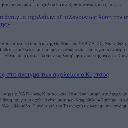
οδήγησαν στην απόφαση αυτή; Τα σχολεία θα ανοίξουν κανονικά, δια ζώσης,...
ια άνοιγμα σχολείων: «Επιλέγουν ως λύση την α
λης»
ότητα κατηγορεί ο τομεάρχης Παιδείας του ΣΥΡΙΖΑ-ΠΣ, Νίκος Φίλης,
αιδείας και Υγείας, με αφορμή τις ανακοινώσεις τους για το άνοιγμα 
 «Είναι σαφές ότι επιλέγουν ως 'λύση' την ανοσία της αγέλης». Στην ανακοίνωσή
ος στο άνοιγμα των σχολείων ο Κύρτσος
υτής της ΝΔ Γιώργος Κύρτσος ασκεί σταθερά κριτική στη διαχείριση
Η θέση του για τα σχολεία είναι αυτή των Καπραβέλου-Παυλάκη, ότι δ
ανοίξουν την άλλη εβδομάδα. Η ανάρτησή του Τα ανοιχτά σχολεία με την πα