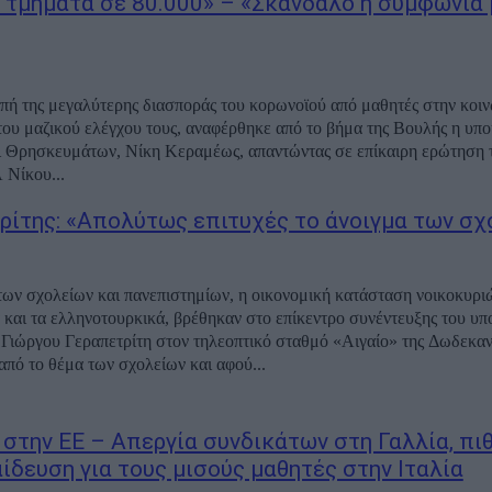
 τμήματα σε 80.000» – «Σκάνδαλο η συμφωνία 
πή της μεγαλύτερης διασποράς του κορωνοϊού από μαθητές στην κοιν
ου μαζικού ελέγχου τους, αναφέρθηκε από το βήμα της Βουλής η υπ
ι Θρησκευμάτων, Νίκη Κεραμέως, απαντώντας σε επίκαιρη ερώτηση 
 Νίκου...
ρίτης: «Απολύτως επιτυχές το άνοιγμα των σχ
των σχολείων και πανεπιστημίων, η οικονομική κατάσταση νοικοκυριώ
 και τα ελληνοτουρκικά, βρέθηκαν στο επίκεντρο συνέντευξης του υ
 Γιώργου Γεραπετρίτη στον τηλεοπτικό σταθμό «Αιγαίο» της Δωδεκα
από το θέμα των σχολείων και αφού...
 στην ΕΕ – Απεργία συνδικάτων στη Γαλλία, πι
ίδευση για τους μισούς μαθητές στην Ιταλία