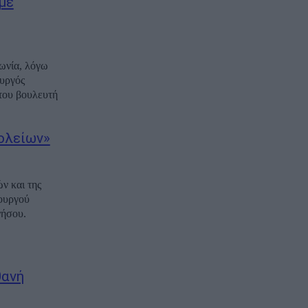
με
ωνία, λόγω
ουργός
του βουλευτή
ολείων»
ν και της
πουργού
νήσου.
θανή