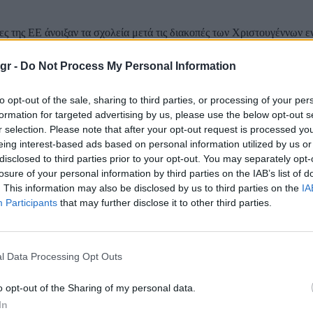
ες της ΕΕ άνοιξαν τα σχολεία μετά τις διακοπές των Χριστουγέννων ε
πλωσης της παραλλαγής Όμικρον. Όμως τα μέτρα που έλαβαν οι κυβερ
καταπολέμηση της εξάπλωσης του ιού στα εκπαιδευτικά ιδρύματα
gr -
Do Not Process My Personal Information
σημαντικά. Οι περισσότεροι έχουν...
to opt-out of the sale, sharing to third parties, or processing of your per
κης: «Προάγγελος ανοιχτής κοινωνίας τα ανο
formation for targeted advertising by us, please use the below opt-out s
»
r selection. Please note that after your opt-out request is processed y
eing interest-based ads based on personal information utilized by us or
disclosed to third parties prior to your opt-out. You may separately opt-
 σχολεία μπορούν να γίνουν προάγγελος και της ανοιχτής κοινωνίας» 
losure of your personal information by third parties on the IAB’s list of
ός Κυριάκος Μητσοτάκης σε ανάρτηση του στο Facebook με αφορμή 
. This information may also be disclosed by us to third parties on the
IA
 διακοπές των εορτών. «Καλή αρχή με ανοιχτά και ασφαλή σχολεία!
Participants
that may further disclose it to other third parties.
 «Με το μπάχαλο στο άνοιγμα των σχολείων ο 
l Data Processing Opt Outs
κης επιλέγει ανοσία αγέλης και όποιος επιβι
o opt-out of the Sharing of my personal data.
In
ική στην κυβέρνηση και τον πρωθυπουργό ασκεί ο ΣΥΡΙΖΑ-ΠΣ για τ