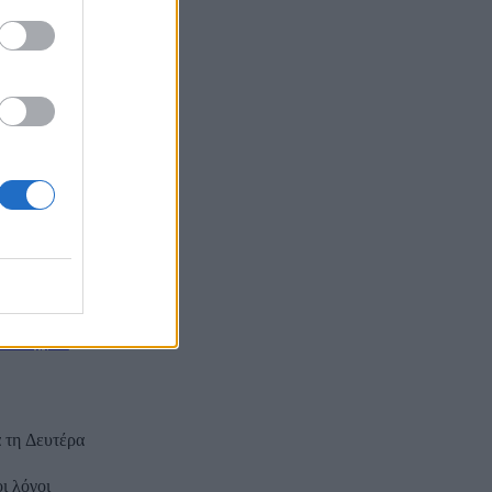
σαν». «Σήμερα
ίρισης και...
 που
πρόσωπο, ο
γινε με
άνοιγμα
α τη Δευτέρα