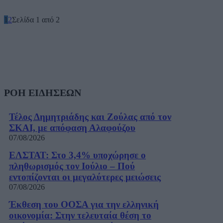
1
2
Σελίδα 1 από 2
ΡΟΗ ΕΙΔΗΣΕΩΝ
Τέλος Δημητριάδης και Ζούλας από τον
ΣΚΑΙ, με απόφαση Αλαφούζου
07/08/2026
ΕΛΣΤΑΤ: Στο 3,4% υποχώρησε ο
πληθωρισμός τον Ιούλιο – Πού
εντοπίζονται οι μεγαλύτερες μειώσεις
07/08/2026
Έκθεση του ΟΟΣΑ για την ελληνική
οικονομία: Στην τελευταία θέση το