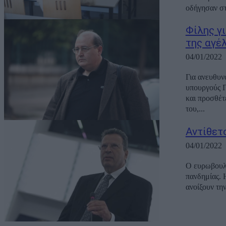
Φίλης γ
της αγέ
04/01/2022
Για ανευθυν
υπουργούς Π
και προσθέτει:
του,...
Αντίθετ
04/01/2022
Ο ευρωβουλε
πανδημίας. 