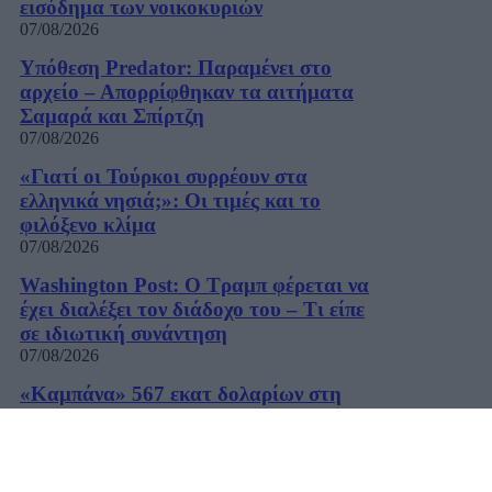
εισόδημα των νοικοκυριών
07/08/2026
Υπόθεση Predator: Παραμένει στο
αρχείο – Απορρίφθηκαν τα αιτήματα
Σαμαρά και Σπίρτζη
07/08/2026
«Γιατί οι Τούρκοι συρρέουν στα
ελληνικά νησιά;»: Οι τιμές και το
φιλόξενο κλίμα
07/08/2026
Washington Post: Ο Τραμπ φέρεται να
έχει διαλέξει τον διάδοχο του – Τι είπε
σε ιδιωτική συνάντηση
07/08/2026
«Καμπάνα» 567 εκατ δολαρίων στη
Meta για βλάβες στην ψυχική υγεία των
παιδιών
07/08/2026