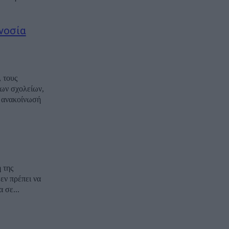
νοσία
 τους
των σχολείων,
 της
εν πρέπει να
νδημία σε...