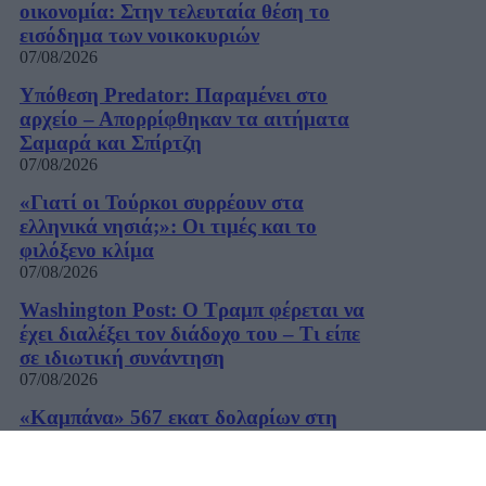
οικονομία: Στην τελευταία θέση το
εισόδημα των νοικοκυριών
07/08/2026
Υπόθεση Predator: Παραμένει στο
αρχείο – Απορρίφθηκαν τα αιτήματα
Σαμαρά και Σπίρτζη
07/08/2026
«Γιατί οι Τούρκοι συρρέουν στα
ελληνικά νησιά;»: Οι τιμές και το
φιλόξενο κλίμα
07/08/2026
Washington Post: Ο Τραμπ φέρεται να
έχει διαλέξει τον διάδοχο του – Τι είπε
σε ιδιωτική συνάντηση
07/08/2026
«Καμπάνα» 567 εκατ δολαρίων στη
Meta για βλάβες στην ψυχική υγεία των
παιδιών