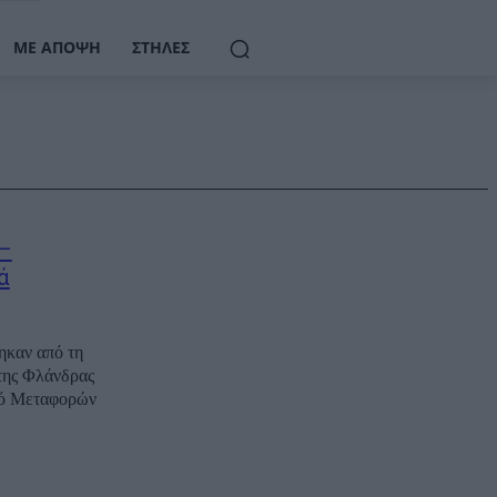
ΜΕ ΆΠΟΨΗ
ΣΤΉΛΕΣ
 –
ά
ηκαν από τη
της Φλάνδρας
γό Μεταφορών