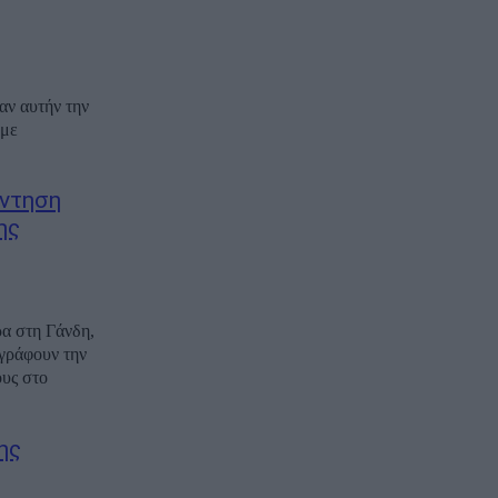
αν αυτήν την
 με
άντηση
ης
α στη Γάνδη,
γράφουν την
ους στο
ης