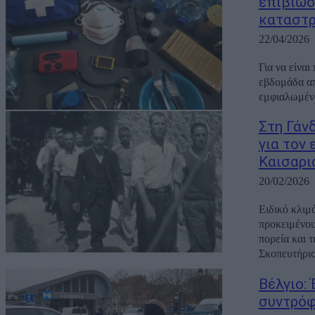
επιβίωσ
καταστ
22/04/2026
Για να είνα
εβδομάδα απ
εμφιαλωμένο
Στη Γάν
για τον
Καισαρι
20/02/2026
Ειδικό κλιμ
προκειμένου
πορεία και 
Σκοπευτήριο 
Βέλγιο:
συντρόφ