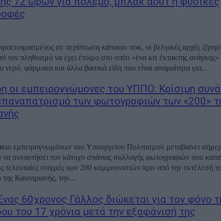
ης 72 ωρών για πόλεμο, μπλακ άουτ ή φυσικές
ροφές
ι προετοιμασμένος σε περίπτωση κάποιου σοκ, οι βελγικές αρχές ζήτησ
ό τον πληθυσμό να έχει έτοιμο στο σπίτι «ένα κιτ έκτακτης ανάγκης»
 νερό, φάρμακα και άλλα βασικά είδη που είναι απαραίτητα για...
δη οι εμπειρογνώμονες του ΥΠΠΟ: Κρίσιμη συν
 επαναπατρισμό των φωτογραφιών των «200» τ
ανής
άκιο εμπειρογνωμόνων του Υπουργείου Πολιτισμού μεταβαίνει σήμερ
 να συναντήσει τον κάτοχο σπάνιας συλλογής φωτογραφιών που κατα
τις τελευταίες στιγμές των 200 κομμουνιστών πριν από την εκτέλεσή τ
της Καισαριανής, την...
 Ένας 60χρονος Γάλλος διώκεται για τον φόνο τ
ου του 17 χρόνια μετά την εξαφάνισή της