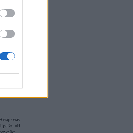
α “TRUMP”,
MP,
«Όλοι
ης κεντρικής
 δύο κράτη
 Γενική
ν Ηνωμένων
 Πρεβό. «Η
ονα θα...