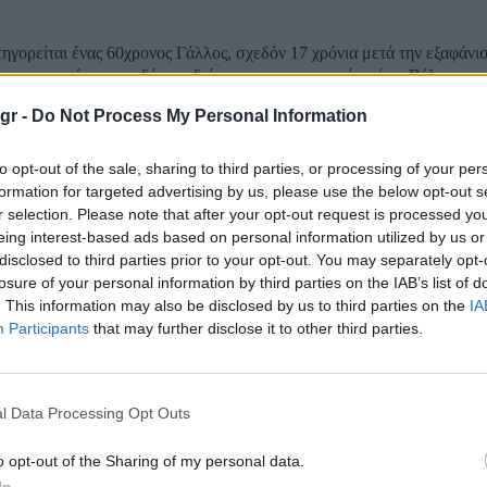
τηγορείται ένας 60χρονος Γάλλος, σχεδόν 17 χρόνια μετά την εξαφάνισ
ου και μητέρας των δύο παιδιών τους με καταγωγή από το Βέλγιο, η ο
ούταν πως είχε εξαφανιστεί μυστηριωδώς κατά τη διάρκεια μιας οικο
gr -
Do Not Process My Personal Information
τα...
πεισόδια και συλλήψεις στις βελγικές πόλεις τ
to opt-out of the sale, sharing to third parties, or processing of your per
formation for targeted advertising by us, please use the below opt-out s
ρονιά
r selection. Please note that after your opt-out request is processed y
eing interest-based ads based on personal information utilized by us or
disclosed to third parties prior to your opt-out. You may separately opt-
που σημειώθηκαν στις Βρυξέλλες και σε άλλες μεγάλες πόλεις του Βε
losure of your personal information by third parties on the IAB’s list of
μούς της Πρωτοχρονιάς κυριαρχούν στα πρωτοσέλιδα του βελγικού Τύ
. This information may also be disclosed by us to third parties on the
IA
νουν λόγο για μια «πολυάσχολη αλλά γενικά υπό έλεγχο» νύχτα. Σύμφ
Participants
that may further disclose it to other third parties.
: Το νέο ακροδεξιό κόμμα στο Βέλγιο εμπνευ
 πρόεδρο των ΗΠΑ
l Data Processing Opt Outs
o opt-out of the Sharing of my personal data.