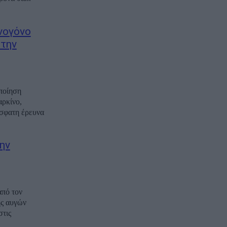
νογόνο
στην
ποίηση
αρκίνο,
σφατη έρευνα
ην
από τον
ης αυγών
στις