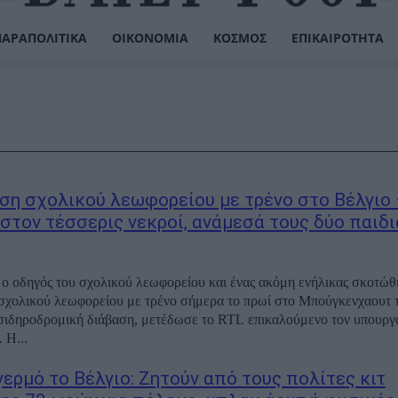
ΠΑΡΑΠΟΛΙΤΙΚΆ
ΟΙΚΟΝΟΜΊΑ
ΚΌΣΜΟΣ
ΕΠΙΚΑΙΡΌΤΗΤΑ
ση σχολικού λεωφορείου με τρένο στο Βέλγιο
στον τέσσερις νεκροί, ανάμεσά τους δύο παιδι
 ο οδηγός του σχολικού λεωφορείου και ένας ακόμη ενήλικας σκοτώθ
σχολικού λεωφορείου με τρένο σήμερα το πρωί στο Μπούγκενχαουτ 
 σιδηροδρομική διάβαση, μετέδωσε το RTL επικαλούμενο τον υπουρ
του Βελγίου. Η...
γερμό το Βέλγιο: Ζητούν από τους πολίτες κιτ