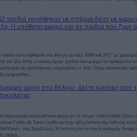
 52 παιδιά γεννήθηκαν με σπέρμα δότη με καρκι
ξη- Η υπόθεση αφορά και σε παιδιά που ζουν 
 παιδιά συνελήφθησαν στο Βέλγιο μεταξύ 2008 και 2017 με χρησιμο
πό τον ίδιο δότη, ο οποίος έφερε γονίδιο που μπορεί να προκαλέσει κ
μοσίευμα της γαλλόφωνης εφημερίδας Le Soir. Όπως αποκάλυψε πρό
ής εφημερίδας...
 όμορφο αυγό» στο Βέλγιο- Δείτε εικόνες από τ
σοκολάτας
αία δημιουργία σοκολατένιου αυγού με το όνομα «Old Golden Days» 
ολάτας Cedric de Taeye εκτίθεται στην τρίτη έκδοση της έκθεσης τέχν
Bel'Oeuf», στις Βρυξέλλες. Η έκθεση γίνεται στο ξενοδοχείο Amigo 
ο Hôtel...