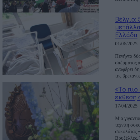
Βέλγιο:
μετάλλα
Ελλάδα
01/06/2025
Πενήντα δύο
σπέρματος α
αναφέρει δη
της βρετανικ
«Το πιο
έκθεση 
17/04/2025
Μια γιγαντι
τεχνίτη σοκ
σοκολάτας «
Βρυξέλλες. Τ