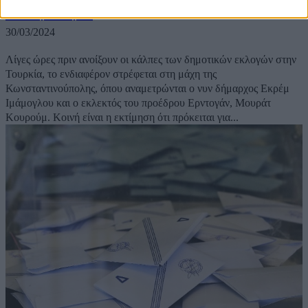
του Ερντογάν
30/03/2024
Λίγες ώρες πριν ανοίξουν οι κάλπες των δημοτικών εκλογών στην
Τουρκία, το ενδιαφέρον στρέφεται στη μάχη της
Κωνσταντινούπολης, όπου αναμετρώνται ο νυν δήμαρχος Εκρέμ
Ιμάμογλου και ο εκλεκτός του προέδρου Ερντογάν, Μουράτ
Κουρούμ. Κοινή είναι η εκτίμηση ότι πρόκειται για...