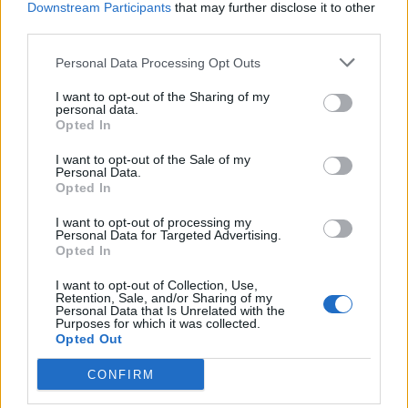
Downstream Participants
that may further disclose it to other
Στις κάλπες των δημοτικών εκλογών προσέρχονται από το πρωί
third parties.
περίπου 61,5 εκατομμύρια Τούρκοι ψηφοφόροι για να εκλέξουν
1.393 δημάρχους και χιλιάδες μέλη δημοτικών συμβουλίων καθώς
Personal Data Processing Opt Outs
και τοπικούς άρχοντες δημοτικών διαμερισμάτων και χωριών. Οι
κάλπες άνοιξαν στις ανατολικές επαρχίες στις 7:00...
I want to opt-out of the Sharing of my
personal data.
Opted In
I want to opt-out of the Sale of my
Personal Data.
Opted In
I want to opt-out of processing my
Personal Data for Targeted Advertising.
Opted In
I want to opt-out of Collection, Use,
Retention, Sale, and/or Sharing of my
Personal Data that Is Unrelated with the
Purposes for which it was collected.
Opted Out
CONFIRM
Ανοίγουν οι κάλπες στην Τουρκία-
Κωνσταντινούπολη: Το προσωπικό στοίχημα