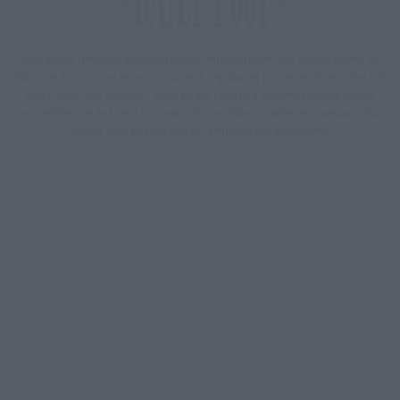
Μία ομάδα έμπειρων δημοσιογράφων δημιούργησαν πριν μερικά χρόνια το
dailypost.gr, με στόχο την αντικειμενική ενημέρωση και την ανάλυση πίσω από
τους τίτλους των ειδήσεων. Μαζί με μια μαχητική δημοσιογραφική ομάδα,
αποκαλύπτουν πολιτικά και παραπολιτικά θέματα, γράφουν επωνύμως την
άποψη τους, με γνώμονα τον ενημερωμένο αναγνώστη.
DAILYPOST.GR – ΤΑΥΤΌΤΗΤΑ
Ιδιοκτήτρια εταιρεία: «ΝΟΗΣΙΣ ΙΚΕ»
Έδρα: Δήμος Αμαρουσίου Αττικής, Αγ. Αθανασίου αρ. 21, Τ.Κ. 15125
ΑΦΜ: 801093076, Δ.Ο.Υ.: ΚΕΦΟΔΕ ΑΤΤΙΚΗΣ, E-mail: press@dailypost.gr, Τηλ.
επικοινωνίας: 2108066997
Νόμιμος Εκπρόσωπος: Ζαχαρός Σταμάτης
Μέτοχοι: Ζαχαρός Σταμάτης, Κουβαράς Γεώργιος, ΥΠΗΡΕΣΙΕΣ ΠΡΟΗΓΜΕΝΗΣ
ΤΕΧΝΟΛΟΓΙΑΣ ΠΑΡΑΓΩΓΗΣ ΟΠΤΙΚΟΑΚΟΥΣΤΙΚΩΝ ΜΕΣΩΝ ΜΕΛΕΤΩΝ ΚΑΙ
ΠΑΡΟΧΗΣ ΥΠΗΡΕΣΙΩΝ PLD PLUS ΑΝΩΝ ΕΤΑΙΡΙΑ
Δικαιούχος του ονόματος τομέα (dailypost.gr): ΝΟΗΣΙΣ ΙΚΕ