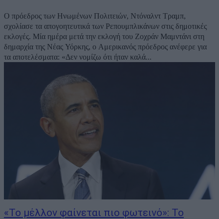
Ο πρόεδρος των Ηνωμένων Πολιτειών, Ντόναλντ Τραμπ,
σχολίασε τα απογοητευτικά των Ρεπουμπλικάνων στις δημοτικές
εκλογές. Μία ημέρα μετά την εκλογή του Ζοχράν Μαμντάνι στη
δημαρχία της Νέας Υόρκης, ο Αμερικανός πρόεδρος ανέφερε για
τα αποτελέσματα: «Δεν νομίζω ότι ήταν καλά...
«Το μέλλον φαίνεται πιο φωτεινό»: Το