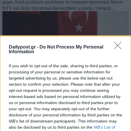
χώρα. Αυτό μετέδωσε μετέδωσε το τουρκικό τηλεοπτικό δίκτυο
NTV και άλλα τηλεοπτικά δίκτυα βάσει μερικής επίσημης...
Dailypost.gr -
Do Not Process My Personal
Information
If you wish to opt-out of the sale, sharing to third parties, or
processing of your personal or sensitive information for
targeted advertising by us, please use the below opt-out
section to confirm your selection. Please note that after your
opt-out request is processed you may continue seeing
interest-based ads based on personal information utilized by
Δημοτικές εκλογές στην Τουρκία- Η «μάχη»
us or personal information disclosed to third parties prior to
της Κωνσταντινούπολης- Μετρούν ήδη έναν
your opt-out. You may separately opt-out of the further
νεκρό
disclosure of your personal information by third parties on the
IAB’s list of downstream participants. This information may
31/03/2024
also be disclosed by us to third parties on the
IAB’s List of