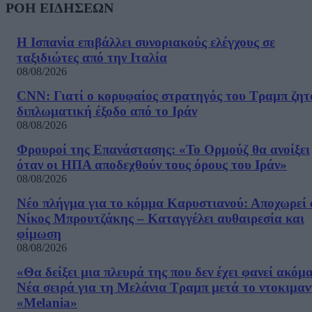
ΡΟΗ ΕΙΔΗΣΕΩΝ
Η Ισπανία επιβάλλει συνοριακούς ελέγχους σε
ταξιδιώτες από την Ιταλία
08/08/2026
CNN: Γιατί ο κορυφαίος στρατηγός του Τραμπ ζητ
διπλωματική έξοδο από το Ιράν
08/08/2026
Φρουροί της Επανάστασης: «Το Ορμούζ θα ανοίξει
όταν οι ΗΠΑ αποδεχθούν τους όρους του Ιράν»
08/08/2026
Νέο πλήγμα για το κόμμα Καρυστιανού: Αποχωρεί 
Νίκος Μπρουτζάκης – Καταγγέλει αυθαιρεσία και
φίμωση
08/08/2026
«Θα δείξει μια πλευρά της που δεν έχει φανεί ακόμ
Νέα σειρά για τη Μελάνια Τραμπ μετά το ντοκιμαν
«Melania»