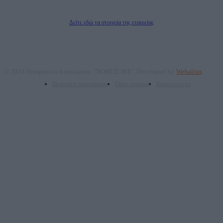
Διευθυντής/Διαχειριστής: Ζαχαρός Σταμάτης
Διευθυντής Σύνταξης: Ρενάτο Λέκκα
Δείτε εδώ τα στοιχεία της εταιρείας
© 2024 Πνευματικά δικαιώματα: "ΝΟΗΣΙΣ ΙΚΕ". Developed by
Webalists
Πολιτική απορρήτου
Όροι χρήσης
Επικοινωνία