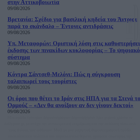
στην Αττικοβοιωτία
09/08/2026
Βρετανία: Σχέδιο για βασιλική κηδεία του Άντριου
παρά το σκάνδαλο – Έντονες αντιδράσεις
09/08/2026
Υπ. Μεταφορών: Οριστική λύση στις καθυστερήσει
έκδοσης των πινακίδων κυκλοφορίας – Το ψηφιακό
σύστημα
09/08/2026
Κόντρα Σάντσεθ-Μελόνι: Πώς η σύγκρουση
ταλαιπωρεί τους τουρίστες
09/08/2026
Οι όροι που θέτει το Ιράν στις ΗΠΑ για τα Στενά τ
Ορμούζ – «Δεν θα ανοίξουν αν δεν γίνουν δεκτοί»
09/08/2026
Μία ομάδα έμπειρων δημοσιογράφων δημιούργησαν πριν μερικά χρόνια το
dailypost.gr, με στόχο την αντικειμενική ενημέρωση και την ανάλυση πίσω από
τους τίτλους των ειδήσεων. Μαζί με μια μαχητική δημοσιογραφική ομάδα,
αποκαλύπτουν πολιτικά και παραπολιτικά θέματα, γράφουν επωνύμως την