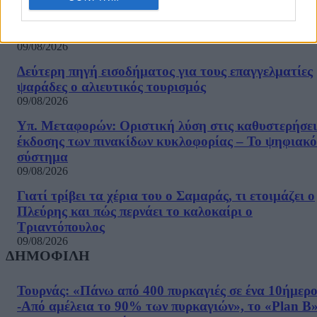
Τουρνάς: «Πάνω από 400 πυρκαγιές σε ένα 10ήμερ
-Από αμέλεια το 90% των πυρκαγιών», το «Plan B
στην Αττικοβοιωτία
09/08/2026
Δεύτερη πηγή εισοδήματος για τους επαγγελματίες
ψαράδες ο αλιευτικός τουρισμός
09/08/2026
Υπ. Μεταφορών: Οριστική λύση στις καθυστερήσει
έκδοσης των πινακίδων κυκλοφορίας – Το ψηφιακό
σύστημα
09/08/2026
Γιατί τρίβει τα χέρια του ο Σαμαράς, τι ετοιμάζει ο
Πλεύρης και πώς περνάει το καλοκαίρι ο
Τριαντόπουλος
09/08/2026
ΔΗΜΟΦΙΛΗ
Τουρνάς: «Πάνω από 400 πυρκαγιές σε ένα 10ήμερ
-Από αμέλεια το 90% των πυρκαγιών», το «Plan B