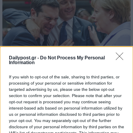
Dailypost.gr -
Do Not Process My Personal
Information
BBC: Η Μέρκελ ήταν έτοιμη για Grexit το
If you wish to opt-out of the sale, sharing to third parties, or
2015
processing of your personal or sensitive information for
targeted advertising by us, please use the below opt-out
05/02/2019
section to confirm your selection. Please note that after your
opt-out request is processed you may continue seeing
Σε ντοκιμαντέρ που προβλήθηκε το βράδυ της Δευτέρα 4
interest-based ads based on personal information utilized by
Φεβρουαρίου στο BBC, ο Φρανσουά Ολάντ, αναφερόμενος στην
us or personal information disclosed to third parties prior to
17ωρη διαπραγμάτευση ανάμεσα στον Έλληνα πρωθυπουργό και
your opt-out. You may separately opt-out of the further
τους ευρωπαίους εταίρους, δήλωσε πως η κα Μέρκελ ήταν
disclosure of your personal information by third parties on the
"απογοητευμένη" από την άρνηση του Αλέξη...
IAB’s list of downstream participants. This information may