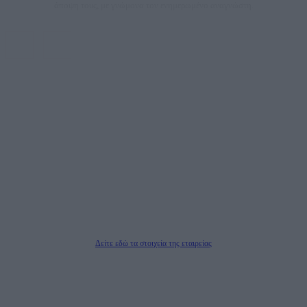
άποψη τους, με γνώμονα τον ενημερωμένο αναγνώστη.
DAILYPOST.GR – ΤΑΥΤΌΤΗΤΑ
Ιδιοκτήτρια εταιρεία: «ΝΟΗΣΙΣ ΙΚΕ»
Έδρα: Δήμος Αμαρουσίου Αττικής, Αγ. Αθανασίου αρ. 21, Τ.Κ. 15125
ΑΦΜ: 801093076, Δ.Ο.Υ.: ΚΕΦΟΔΕ ΑΤΤΙΚΗΣ, E-mail: press@dailypost.gr, Τηλ.
επικοινωνίας: 2108066997
Νόμιμος Εκπρόσωπος: Ζαχαρός Σταμάτης
Μέτοχοι: Ζαχαρός Σταμάτης, Κουβαράς Γεώργιος, ΥΠΗΡΕΣΙΕΣ ΠΡΟΗΓΜΕΝΗΣ
ΤΕΧΝΟΛΟΓΙΑΣ ΠΑΡΑΓΩΓΗΣ ΟΠΤΙΚΟΑΚΟΥΣΤΙΚΩΝ ΜΕΣΩΝ ΜΕΛΕΤΩΝ ΚΑΙ
ΠΑΡΟΧΗΣ ΥΠΗΡΕΣΙΩΝ PLD PLUS ΑΝΩΝ ΕΤΑΙΡΙΑ
Δικαιούχος του ονόματος τομέα (dailypost.gr): ΝΟΗΣΙΣ ΙΚΕ
Διευθυντής/Διαχειριστής: Ζαχαρός Σταμάτης
Διευθυντής Σύνταξης: Ρενάτο Λέκκα
Δείτε εδώ τα στοιχεία της εταιρείας