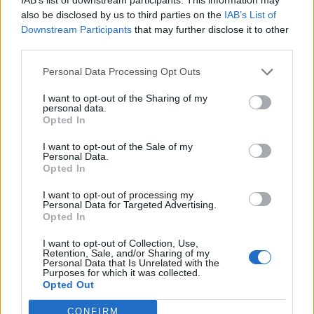
also be disclosed by us to third parties on the
IAB’s List of
Downstream Participants
that may further disclose it to other
third parties.
ΡΟΗ ΕΙΔΗΣΕΩΝ
Personal Data Processing Opt Outs
Βρετανία: Σχέδιο για βασιλική κηδεία του Άντριου
I want to opt-out of the Sharing of my
personal data.
παρά το σκάνδαλο – Έντονες αντιδράσεις
Opted In
09/08/2026
I want to opt-out of the Sale of my
Ιός Δυτικού Νείλου: Η Αττική στο επίκεντρο των
Personal Data.
κρουσμάτων – Τι να προσέξετε
Opted In
09/08/2026
I want to opt-out of processing my
Personal Data for Targeted Advertising.
Οι όροι που θέτει το Ιράν στις ΗΠΑ για τα Στενά τ
Opted In
Ορμούζ – «Δεν θα ανοίξουν αν δεν γίνουν δεκτοί»
09/08/2026
I want to opt-out of Collection, Use,
Retention, Sale, and/or Sharing of my
Κόντρα Σάντσεθ-Μελόνι: Πώς η σύγκρουση
Personal Data that Is Unrelated with the
Purposes for which it was collected.
ταλαιπωρεί τους τουρίστες
Opted Out
09/08/2026
CONFIRM