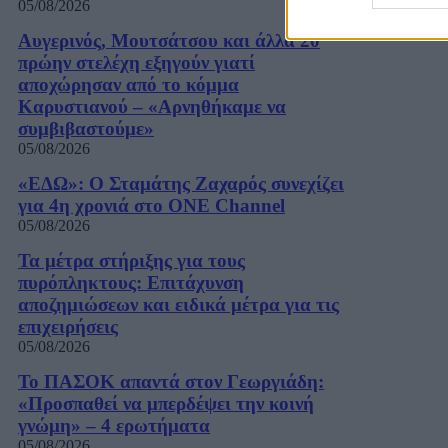
05/08/2026
Αυγερινός, Μουτσάτσου και άλλα 20
πρώην στελέχη εξηγούν γιατί
αποχώρησαν από το κόμμα
Καρυστιανού – «Αρνηθήκαμε να
συμβιβαστούμε»
05/08/2026
«ΕΔΩ»: Ο Σταμάτης Ζαχαρός συνεχίζει
για 4η χρονιά στο ONE Channel
05/08/2026
Τα μέτρα στήριξης για τους
πυρόπληκτους: Επιτάχυνση
αποζημιώσεων και ειδικά μέτρα για τις
επιχειρήσεις
05/08/2026
Το ΠΑΣΟΚ απαντά στον Γεωργιάδη:
«Προσπαθεί να μπερδέψει την κοινή
γνώμη» – 4 ερωτήματα
05/08/2026