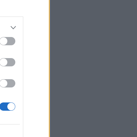
ναι ο
ανάπτυξη
στον...