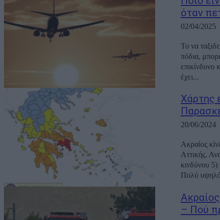
Ποιο είν
όταν πε
02/04/2025
Το να ταξιδ
πόδια, μπορε
επικίνδυνο 
έχει...
Χάρτης 
Παρασκε
20/06/2024
Ακραίος κίν
Αττικής. Αναλυτικά: Ακραίος κίνδυνος πυρκαγιάς -
κινδύνου 5) προβλέπεται
Πολύ υψηλός
Ακραίος
– Πού π