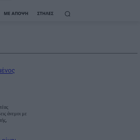
ΜΕ ΆΠΟΨΗ
ΣΤΉΛΕΣ
μένος
τέας
εις άνεμοι με
πής,