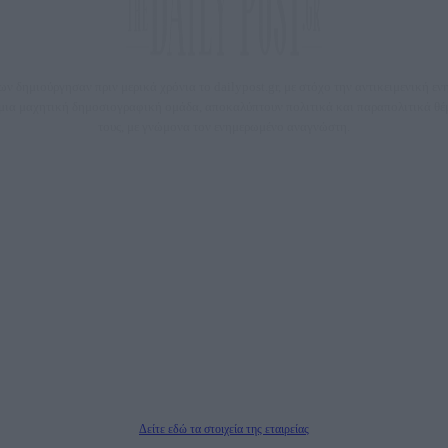
 δημιούργησαν πριν μερικά χρόνια το dailypost.gr, με στόχο την αντικειμενική ε
ε μια μαχητική δημοσιογραφική ομάδα, αποκαλύπτουν πολιτικά και παραπολιτικά 
τους, με γνώμονα τον ενημερωμένο αναγνώστη.
DAILYPOST.GR – ΤΑΥΤΌΤΗΤΑ
Ιδιοκτήτρια εταιρεία: «ΝΟΗΣΙΣ ΙΚΕ»
Έδρα: Δήμος Αμαρουσίου Αττικής, Αγ. Αθανασίου αρ. 21, Τ.Κ. 15125
1093076, Δ.Ο.Υ.: ΚΕΦΟΔΕ ΑΤΤΙΚΗΣ, E-mail: press@dailypost.gr, Τηλ. επικοινωνίας: 21
Νόμιμος Εκπρόσωπος: Ζαχαρός Σταμάτης
ΗΡΕΣΙΕΣ ΠΡΟΗΓΜΕΝΗΣ ΤΕΧΝΟΛΟΓΙΑΣ ΠΑΡΑΓΩΓΗΣ ΟΠΤΙΚΟΑΚΟΥΣΤΙΚΩΝ ΜΕΣΩΝ ΜΕ
Δικαιούχος του ονόματος τομέα (dailypost.gr): ΝΟΗΣΙΣ ΙΚΕ
Διευθυντής/Διαχειριστής: Ζαχαρός Σταμάτης
Διευθυντής Σύνταξης: Ρενάτο Λέκκα
Δείτε εδώ τα στοιχεία της εταιρείας