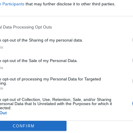
Participants
that may further disclose it to other third parties.
 γίνει για να επιτευχθεί η ανοσία της αγέλης και στην Ελλάδα; Ποιος εί
 κίνδυνος του χειμώνα; Πού βρίσκεται η παγκόσμια προσπάθεια για 
τά του κορωνοϊού; Ο καθηγητής του LSE, Ηλίας Μόσιαλος, απάντησε 
l Data Processing Opt Outs
o opt-out of the Sharing of my personal data.
In
o opt-out of the Sale of my Personal Data.
In
to opt-out of processing my Personal Data for Targeted
ing.
In
o opt-out of Collection, Use, Retention, Sale, and/or Sharing
ersonal Data that Is Unrelated with the Purposes for which it
lected.
Out
CONFIRM