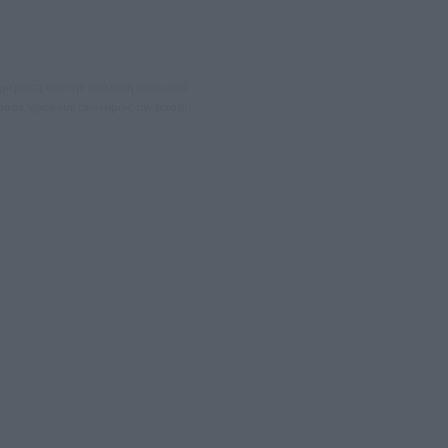
νημέρωση και την ανάλυση πίσω από
θέματα, γράφουν επωνύμως την άποψη
08066997
ΛΕΤΩΝ ΚΑΙ ΠΑΡΟΧΗΣ ΥΠΗΡΕΣΙΩΝ PLD PLUS ΑΝΩΝ ΕΤΑΙΡΙΑ