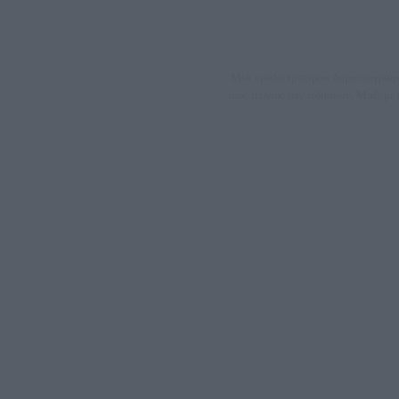
Μία ομάδα έμπειρων δημοσιογράφων
τους τίτλους των ειδήσεων. Μαζί μ
ΑΦΜ: 80
Μέτοχοι: Ζαχαρός Σταμάτης, Κουβαράς Γεώργιος, ΥΠ