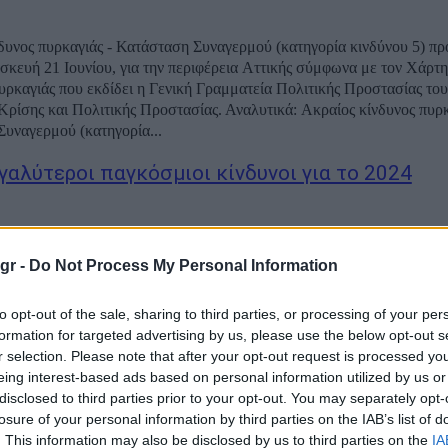
δυνος πυρκαγιάς - Κατάσταση Συναγερμού (κατηγορία κινδύνου 5) πρ
σκευή 21 Ιουνίου, για την περιφέρεια Αττικής σύμφωνα με τον Χάρ
ρκαγιάς που εκδίδει η Γενική Γραμματεία Πολιτικής Προστασίας το
 και Πολιτικής Προστασίας. Αναλυτικά: Ακραίος κίνδυνος πυρκαγιάς -
υναγερμού (κατηγορία...
εγαλύτεροι παγκόσμιοι κίνδυνοι για το 2024
 ειδήσεις επικεντρώθηκαν σε δύο πολέμους, στην Ευρώπη (Ρωσία-Ουκ
ατολή (Ισραήλ-Χαμάς). Αυτές οι συγκρούσεις θα συνεχιστούν όπως 
gr -
Do Not Process My Personal Information
ή χρονιά, την ώρα που ένας τρίτος, εξίσου, αν όχι πιο επικίνδυνος, «πό
to opt-out of the sale, sharing to third parties, or processing of your per
formation for targeted advertising by us, please use the below opt-out s
r selection. Please note that after your opt-out request is processed y
ς: Ποιος είναι ο μεγαλύτερος κίνδυνος του χε
eing interest-based ads based on personal information utilized by us or
ε την πανδημία
disclosed to third parties prior to your opt-out. You may separately opt-
losure of your personal information by third parties on the IAB’s list of
. This information may also be disclosed by us to third parties on the
IA