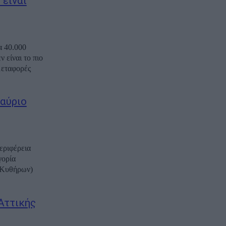
 είναι
α 40.000
 είναι το πιο
μεταφορές
 αύριο
εριφέρεια
.
Αττικής