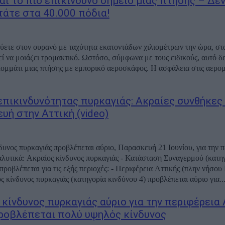
αι το πιο επικίνδυνο σημείο μιας πτήσης – Δεν
τάτε στα 40.000 πόδια!
εύετε στον ουρανό με ταχύτητα εκατοντάδων χιλιομέτρων την ώρα, στ
ί να μοιάζει τρομακτικό. Ωστόσο, σύμφωνα με τους ειδικούς, αυτό δεν
κομμάτι μιας πτήσης με εμπορικό αεροσκάφος. Η ασφάλεια στις αερο
επικινδυνότητας πυρκαγιάς: Ακραίες συνθήκες
υή στην Αττική (video)
δυνος πυρκαγιάς προβλέπεται αύριο, Παρασκευή 21 Ιουνίου, για την π
 Κατάσταση Συναγερμού (κατηγορία
 για τις εξής περιοχές: - Περιφέρεια Αττικής (πλην νήσου Κυθήρων)
 κίνδυνος πυρκαγιάς (κατηγορία κινδύνου 4) προβλέπεται αύριο για..
 κίνδυνος πυρκαγιάς αύριο για την περιφέρεια 
ροβλέπεται πολύ υψηλός κίνδυνος