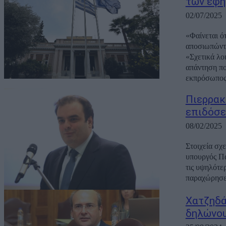
των εφη
02/07/2025
«Φαίνεται ό
αποσιωπώντα
«Σχετικά λο
απάντηση πο
εκπρόσωπος.
Πιερρακ
επιδόσε
08/02/2025
Στοιχεία σχ
υπουργός Πα
τις υψηλότε
παραχώρησε 
Χατζηδά
δηλώνου