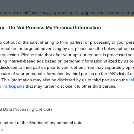
ση των ελευθέρων επαγγελματιών με τεκμήρια είναι ένα δίκαιο μέτρ
αι συνταξιούχους», τονίζει ο Κωστής Χατζηδάκης, σε συνέντευξη του
 «Δεν μπορώ να στέκομαι αδιάφορος όταν κάποιοι δηλώνουν εισόδη
gr -
Do Not Process My Personal Information
λώνει ο...
to opt-out of the sale, sharing to third parties, or processing of your per
ς Τσίπρας στο συνέδριο της «Καθημερινής»
formation for targeted advertising by us, please use the below opt-out s
r selection. Please note that after your opt-out request is processed y
eing interest-based ads based on personal information utilized by us or
θυπουργός, o οποίος τόσο συζητήθηκε για την παρέμβαση που έκανε
disclosed to third parties prior to your opt-out. You may separately opt-
του Συνεδρίου του ΣΥΡΙΖΑ, σε λίγες μέρες θα παρέμβει σε ένα άλλο 
losure of your personal information by third parties on the IAB’s list of
φορετικό. Ο Αλέξης Τσίπρας, θα μιλήσει στο συνέδριο που οργανώνει.
. This information may also be disclosed by us to third parties on the
IA
Participants
that may further disclose it to other third parties.
ητικό σκίτσο του Δημήτρη Χαντζόπουλου για 
l Data Processing Opt Outs
ση στον ΣΥΡΙΖΑ…
o opt-out of the Sharing of my personal data.
In
ου ΣΥΡΙΖΑ στην Κουμουνδούρου ήταν αυτή τη φορά η έμπνευση για τ