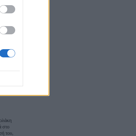
ότερα
ια...
 –
χο με τις
ισμα- θα
άκη και
Πολάκη
ά στο