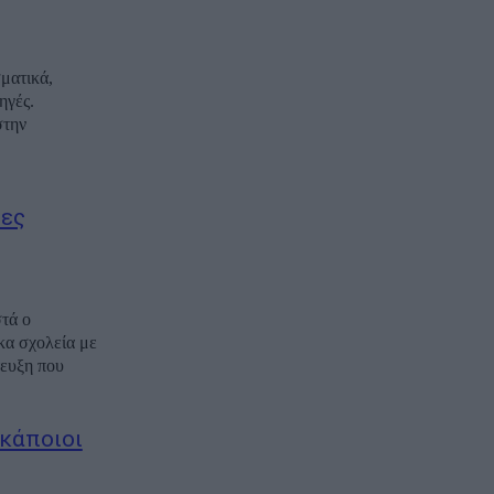
ματικά,
ηγές.
στην
ρες
στά ο
κα σχολεία με
τευξη που
 κάποιοι