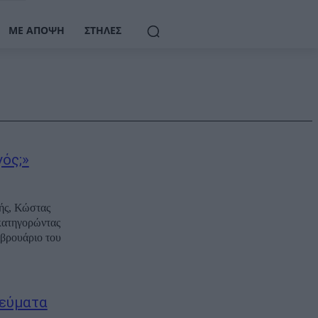
ΜΕ ΆΠΟΨΗ
ΣΤΉΛΕΣ
ός;»
ής, Κώστας
 κατηγορώντας
εβρουάριο του
ιεύματα