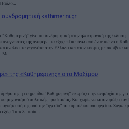
 Παύλο...
 συνδρομητική kathimerini.gr
 "Καθημερινή" γίνεται συνδρομητική στην ηλεκτρονική της έκδοση. 
ες της αναφέρει τα εξής: «Για πάνω από έναν αιώνα η Καθημερινή
και αναλύει τα γεγονότα στην Ελλάδα και στον κόσμο, με ακρίβεια κα
. Με...
φί» της «Καθημερινής» στο Μαξίμου
 άρθρο της η εφημερίδα "Καθημερινή" εκφράζει την ανησυχία της για
του μηχανισμού πολιτικής προστασίας. Και χωρίς να κατονομάζει τον 
ογοήτευσή της από την "ηγεσία" του αρμόδιου υπουργείου. Συγκεκριμένα,
γράφονται τα εξής: Τα τελευταία...