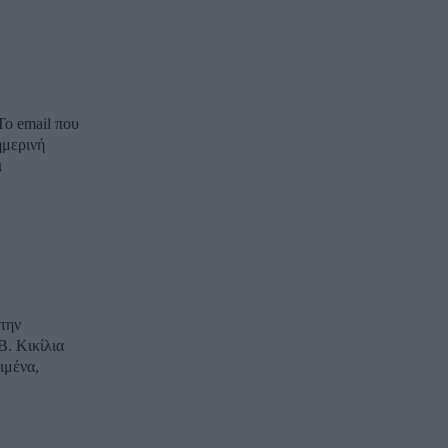
Το email που
ι
 την
Β. Κικίλια