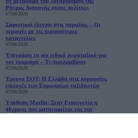
τη μεταφορά του λογαριασμού της
Ρήτρας Διαφυγής στους πολίτες»
07/08/2026
Σαρωτικοί έλεγχοι στις παραλίες – Οι
περιοχές με τις περισσότερες
καταγγελίες
07/08/2026
Υπεγράφη το νέο ειδικό χωροταξικό για
τον τουρισμό – Τι περιλαμβάνει
07/08/2026
Έρευνα ΕΟΤ: Η Ελλάδα στις κορυφαίες
επιλογές των Ευρωπαίων ταξιδιωτών
07/08/2026
Υπόθεση Marfin: Στην Εισαγγελία η
46χρονη που κατηγορείται για την
επίθεση – Πέρασε τη νύχτα στη ΓΑΔΑ
07/08/2026
WSJ: Ο Πούτιν ενδέχεται να δοκιμάσει