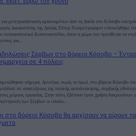
5. εκατ. ευρώ τον χρόνο
για μετεγκατάσταση κρατουμένων από τη Δανία στο Κόσοβο υπεγρά
ργός Δικαιοσύνης της Δανίας Πέτερ Χουμελγκααρντ επισκέφθηκε έν
ο νοτιοανατολικό Κοσσυφοπέδιο, όπου η χώρα του προτίθεται να στεί
ενους για...
αδηλώσεις Σέρβων στο βόρειο Κόσοβο – Έντα
δημαρχεία σε 4 πόλεις
ημειώθηκαν σήμερα, Δευτέρα, νωρίς το πρωί, στο βόρειο Κόσοβο ότα
μπόδισε σε υπαλλήλους της τοπικής αυτοδιοίκησης, σερβικής εθνότητ
τους χώρους εργασίας. Στην πόλη Ζβέτσαν έγινε χρήση δακρυγόνων γ
γκέντρωση των Σέρβων οι οποίοι...
οι στο βόρειο Κόσοβο θα αρχίσουν να αίρουν τα
γματα