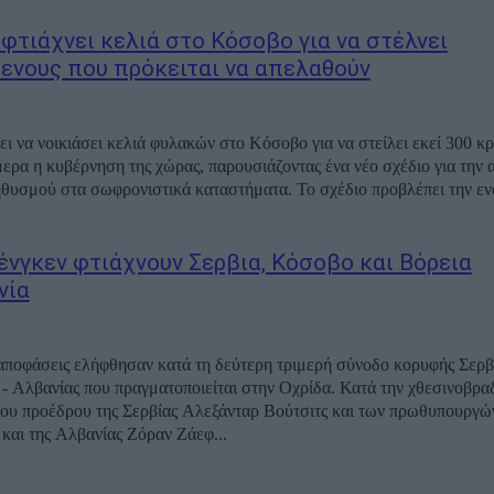
 φτιάχνει κελιά στο Κόσοβο για να στέλνει
ενους που πρόκειται να απελαθούν
ει να νοικιάσει κελιά φυλακών στο Κόσοβο για να στείλει εκεί 300 κ
ερα η κυβέρνηση της χώρας, παρουσιάζοντας ένα νέο σχέδιο για την 
τα σωφρονιστικά καταστήματα. Το σχέδιο προβλέπει την ενοικίαση 300
ένγκεν φτιάχνουν Σερβια, Κόσοβο και Βόρεια
νία
αποφάσεις ελήφθησαν κατά τη δεύτερη τριμερή σύνοδο κορυφής Σερβί
ανίας που πραγματοποιείται στην Οχρίδα. Κατά την χθεσινοβραδινή
ου προέδρου της Σερβίας Αλεξάνταρ Βούτσιτς και των πρωθυπουργών
και της Αλβανίας Ζόραν Ζάεφ...