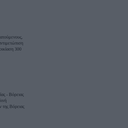
ρατούμενους,
αντιμετώπιση
ας - Βόρειας
 της Βόρειας