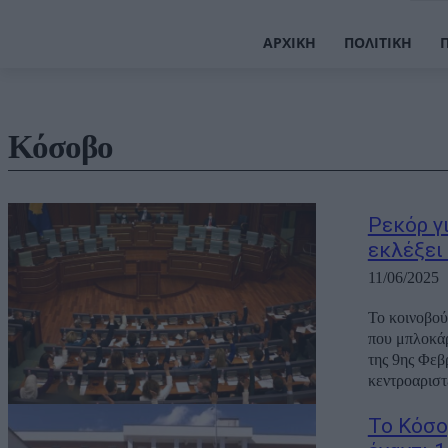
ΑΡΧΙΚΉ
ΠΟΛΙΤΙΚΉ
Κόσοβο
Ρεκόρ γ
εκλέξει
11/06/2025
Το κοινοβού
που μπλοκάρ
της 9ης Φεβ
κεντροαριστ
Το Κόσο