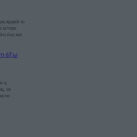
φη αρχικά το
α κέντρο
λει έως και
ση έξω
ν η
ας, να
ια να