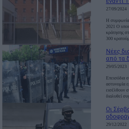
έναντι 1
27/09/2024
Η συμφωνία 
2021 Ο υπου
κράτησης στ
300 κρατούμ
Νέες δι
από τα 
29/05/2023
Επεισόδια σ
αστυνομία ε
εισέλθουν σ
διαλυθεί συ
Οι Σέρβ
οδοφρά
29/12/2022