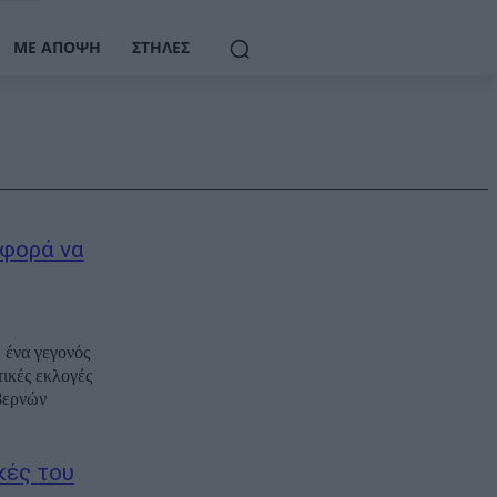
ΜΕ ΆΠΟΨΗ
ΣΤΉΛΕΣ
 φορά να
 ένα γεγονός
τικές εκλογές
υβερνών
κές του