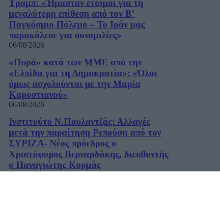
Τραμπ: «Ήμασταν έτοιμοι για τη
μεγαλύτερη επίθεση από τον Β’
Παγκόσμιο Πόλεμο – Το Ιράν μας
παρακάλεσε για συνομιλίες»
06/08/2026
«Πυρά» κατά των ΜΜΕ από την
«Ελπίδα για τη Δημοκρατία»: «Όλοι
όμως ασχολούνται με την Μαρία
Καρυστιανού»
06/08/2026
Ινστιτούτο Ν.Πουλαντζάς: Αλλαγές
μετά την παραίτηση Ρεπούση από τον
ΣΥΡΙΖΑ- Νέος πρόεδρος ο
Χριστόφορος Βερναρδάκης, διευθυντής
ο Παναγιώτης Κορμάς
06/08/2026
Χατζηδάκης: «Στον κάλαθο των
αχρήστων οι αμφισβητήσεις για το
καλώδιο της ηλεκτρικής διασύνδεσης