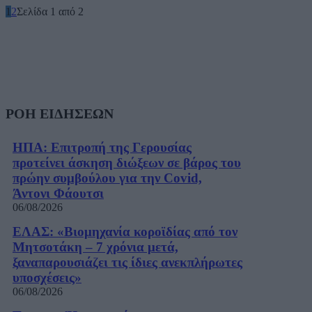
1
2
Σελίδα 1 από 2
ΡΟΗ ΕΙΔΗΣΕΩΝ
ΗΠΑ: Επιτροπή της Γερουσίας
προτείνει άσκηση διώξεων σε βάρος του
πρώην συμβούλου για την Covid,
Άντονι Φάουτσι
06/08/2026
ΕΛΑΣ: «Βιομηχανία κοροϊδίας από τον
Μητσοτάκη – 7 χρόνια μετά,
ξαναπαρουσιάζει τις ίδιες ανεκπλήρωτες
υποσχέσεις»
06/08/2026