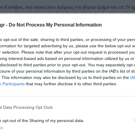
ου Κοσόβου, που αποκλείουν δρόμους στο βόρειο τμήμα του επί 19 η
να αρχίσουν να αίρουν τα οδοφράγματα από το πρωί, μετά τις πιέσε
και της ΕΕ για να αποκλιμακωθεί η ένταση. Ο σέρβος πρόεδρος...
gr -
Do Not Process My Personal Information
ωνία Δένδια με το Γραφείου Συνδέσμου της Ελ
to opt-out of the sale, sharing to third parties, or processing of your per
formation for targeted advertising by us, please use the below opt-out s
ίστινα
r selection. Please note that after your opt-out request is processed y
eing interest-based ads based on personal information utilized by us or
disclosed to third parties prior to your opt-out. You may separately opt-
 ο υπουργός Εξωτερικών, Νίκος Δένδιας για την κατάσταση που δι
losure of your personal information by third parties on the IAB’s list of
μετά και τις τελευταίες εξελίξεις. Σύμφωνα με διπλωματικές πηγές, ο
. This information may also be disclosed by us to third parties on the
IA
ε σήμερα με την επικεφαλής του Γραφείου Συνδέσμου της Ελλάδος σ
Participants
that may further disclose it to other third parties.
σταση ενισχυμένης ετοιμότητας ο σερβικός σ
ς εντάσεις στο Κόσοβο
l Data Processing Opt Outs
o opt-out of the Sharing of my personal data.
στρατός βρισκόταν χθες, Δευτέρα, το βράδυ σε κατάσταση ενισχυμένη
In
όσφατες εντάσεις στο γειτονικό Κόσοβο, όπου σημειώθηκαν πυρά και ε