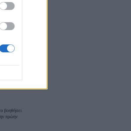
πολο της
ιεθνούς
λωτές έχουν
 από την
σει να
το βοηθήσει
την πρώην