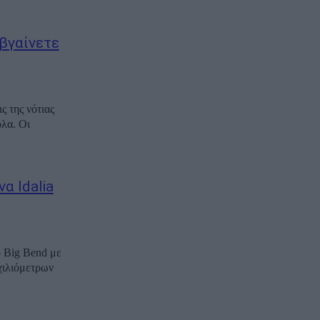
βγαίνετε
ς της νότιας
ολα. Οι
α Idalia
ο Big Bend με
χιλιόμετρων