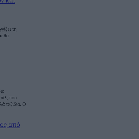
ν και
γίζει τη
α θα
ιο
πίλ, που
λά ταξίδια. Ο
τες από