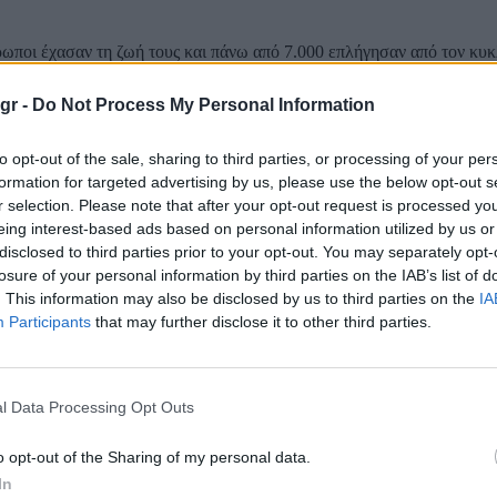
ωποι έχασαν τη ζωή τους και πάνω από 7.000 επλήγησαν από τον κυ
ποίος ενέσκηψε την Τετάρτη, στο βόρειο άκρο της Μαδαγασκάρης, όπ
το Εθνικό Γραφείο Διαχείρισης Κρίσεων και Καταστροφών. Έξι άνθ
gr -
Do Not Process My Personal Information
ώ 5 έχασαν...
to opt-out of the sale, sharing to third parties, or processing of your per
 χτυπά το Ακαπούλκο χωρίς να προειδοποιηθο
formation for targeted advertising by us, please use the below opt-out s
ι- Εικόνες απόλυτης καταστροφής
r selection. Please note that after your opt-out request is processed y
eing interest-based ads based on personal information utilized by us or
disclosed to third parties prior to your opt-out. You may separately opt-
πολυκατοικίες έχουν καταστραφεί με το πέρασμα του τυφώνα Otis σ
losure of your personal information by third parties on the IAB’s list of
υ Μεξικού. ενώ τουλάχιστον 27 άνθρωποι έχασαν τη ζωή τους. Το 80% των
. This information may also be disclosed by us to third parties on the
IA
 στο Ακαπούλκο υπέστησαν ζημιές. Μια πόλη χωρίς φαγητό, χωρίς νε
Participants
that may further disclose it to other third parties.
 Με 342,7 χλμ/ώρα έφτασε ο τυφώνας Κόινου- 
l Data Processing Opt Outs
τρομοκράτησαν τους κατοίκους (video)
o opt-out of the Sharing of my personal data.
In
λύτερα των επτά μέτρων και άνεμοι που σχεδόν ξεπέρασαν τα 342,7 