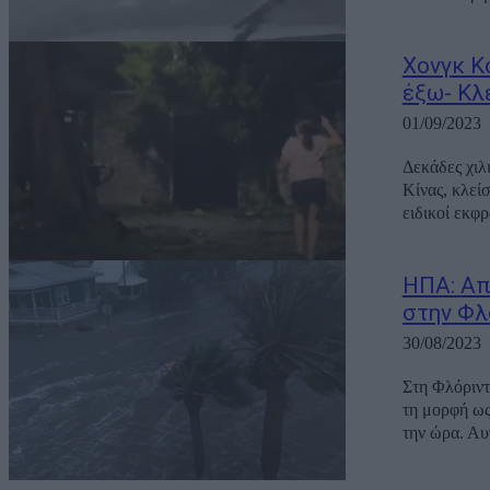
Χονγκ Κ
έξω- Κλ
01/09/2023
Δεκάδες χιλ
Κίνας, κλεί
ειδικοί εκφρ
ΗΠΑ: Απ
στην Φλ
30/08/2023
Στη Φλόριντ
τη μορφή ως
την ώρα. Αυτ