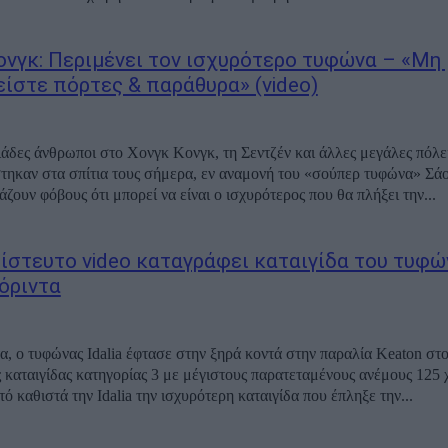
ονγκ: Περιμένει τον ισχυρότερο τυφώνα – «Μη 
είστε πόρτες & παράθυρα» (video)
ιάδες άνθρωποι στο Χονγκ Κονγκ, τη Σεντζέν και άλλες μεγάλες πόλει
στηκαν στα σπίτια τους σήμερα, εν αναμονή του «σούπερ τυφώνα» Σά
άζουν φόβους ότι μπορεί να είναι ο ισχυρότερος που θα πλήξει την...
ίστευτο video καταγράφει καταιγίδα του τυφών
όριντα
α, ο τυφώνας Idalia έφτασε στην ξηρά κοντά στην παραλία Keaton στ
 καταιγίδας κατηγορίας 3 με μέγιστους παρατεταμένους ανέμους 125 
ό καθιστά την Idalia την ισχυρότερη καταιγίδα που έπληξε την...