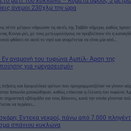
 Στο μάτι του κυκλώνα – Κύματα ύψους 5 μέτρω
εις άνεμοι 230χλμ την ώρα
ς πέντε μέτρων σάρωσαν τις ακτές της Ταϊβάν σήμερα, καθώς προσεγ
νας Κονγκ-ρέι, με τους μετεωρολόγους να προβλέπουν ότι η καταιγίδ
οτού φθάσει σε αυτό το νησί και αναμένεται να είναι μία από...
: Εν αναμονή του τυφώνα Αμπίλ- Άρση της
ποίησης για «μεγασεισμό»
 πτήσεις και δρομολόγια τρένων που προγραμματιζόταν να γίνουν αύρ
την Ιαπωνία ματαιώθηκαν, καθώς επίκειται η έλευση του τυφώνα Αμ
σε σημαντική εβδομάδα για τους Ιάπωνες, κατά την οποία γίνονται πολ
νεται να περάσει...
κάρη: Έντεκα νεκροί, πάνω από 7.000 πληγέν
σμα σπάνιου κυκλώνα