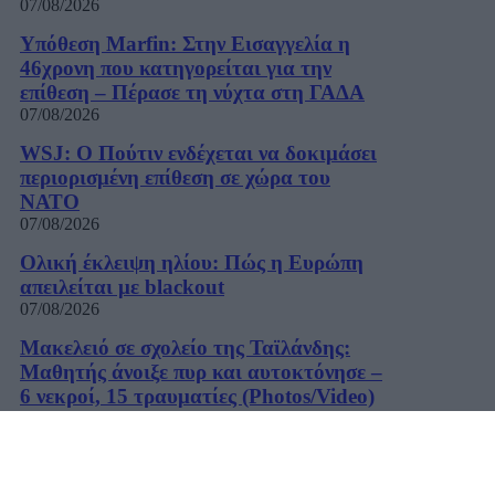
07/08/2026
Υπόθεση Marfin: Στην Εισαγγελία η
46χρονη που κατηγορείται για την
επίθεση – Πέρασε τη νύχτα στη ΓΑΔΑ
07/08/2026
WSJ: Ο Πούτιν ενδέχεται να δοκιμάσει
περιορισμένη επίθεση σε χώρα του
ΝΑΤΟ
07/08/2026
Ολική έκλειψη ηλίου: Πώς η Ευρώπη
απειλείται με blackout
07/08/2026
Μακελειό σε σχολείο της Ταϊλάνδης:
Μαθητής άνοιξε πυρ και αυτοκτόνησε –
6 νεκροί, 15 τραυματίες (Photos/Video)
07/08/2026
Μπακογιάννη για πρόωρες εκλογές: «Το
σύμπαν έχει πλέον εμπεδώσει πως δεν