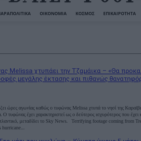
ΠΑΡΑΠΟΛΙΤΙΚΆ
ΟΙΚΟΝΟΜΊΑ
ΚΌΣΜΟΣ
ΕΠΙΚΑΙΡΌΤΗΤΑ
ας Melissa χτυπάει την Τζαμάικα – «Θα προκα
οφές μεγάλης έκτασης και πιθανώς θανατηφό
ζει ώρες αγωνίας καθώς ο τυφώνας Melissa χτυπά το νησί της Καραϊβι
καταγραφεί
ταδίδει το Sky News. Terrifying footage coming from Treasure beach
 hurricane...