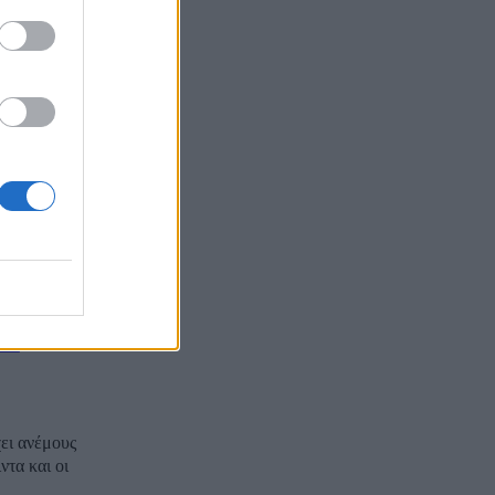
ο κρατίδιο.
μέγιστης
ς ανέμου
τυφώνα, με
s...
το
χει ανέμους
ντα και οι