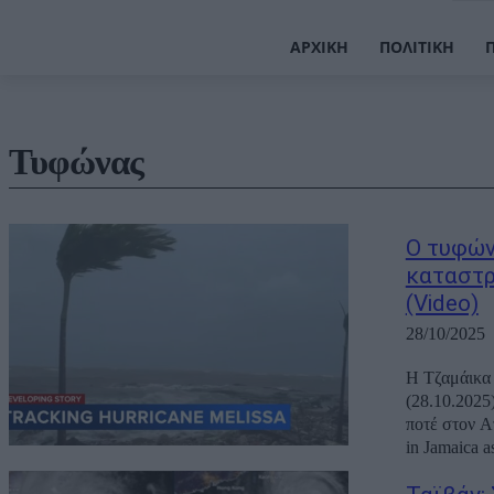
ΑΡΧΙΚΉ
ΠΟΛΙΤΙΚΉ
Τυφώνας
Ο τυφών
καταστρ
(Video)
28/10/2025
Η Τζαμάικα 
(28.10.2025). Ο τυφώνας έχει χαρακτηριστεί ως ο δεύτερος ισχυρότερος που έχει 
ποτέ στον Ατλαντικό, με
in Jamaica as