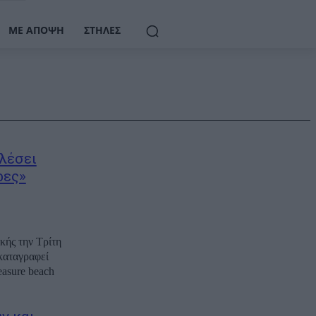
ΜΕ ΆΠΟΨΗ
ΣΤΉΛΕΣ
λέσει
ρες»
κής την Τρίτη