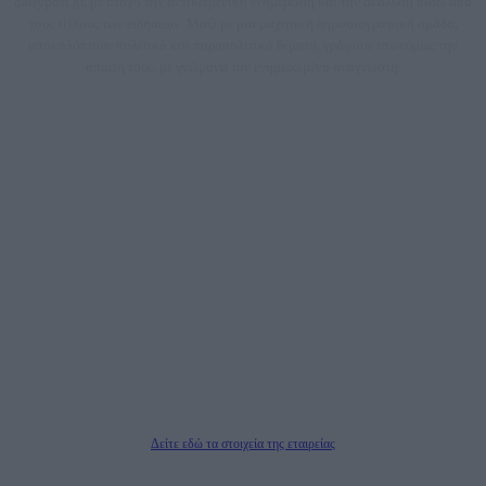
dailypost.gr, με στόχο την αντικειμενική ενημέρωση και την ανάλυση πίσω από
τους τίτλους των ειδήσεων. Μαζί με μια μαχητική δημοσιογραφική ομάδα,
αποκαλύπτουν πολιτικά και παραπολιτικά θέματα, γράφουν επωνύμως την
άποψη τους, με γνώμονα τον ενημερωμένο αναγνώστη.
DAILYPOST.GR – ΤΑΥΤΌΤΗΤΑ
Ιδιοκτήτρια εταιρεία: «ΝΟΗΣΙΣ ΙΚΕ»
Έδρα: Δήμος Αμαρουσίου Αττικής, Αγ. Αθανασίου αρ. 21, Τ.Κ. 15125
ΑΦΜ: 801093076, Δ.Ο.Υ.: ΚΕΦΟΔΕ ΑΤΤΙΚΗΣ, E-mail: press@dailypost.gr, Τηλ.
επικοινωνίας: 2108066997
Νόμιμος Εκπρόσωπος: Ζαχαρός Σταμάτης
Μέτοχοι: Ζαχαρός Σταμάτης, Κουβαράς Γεώργιος, ΥΠΗΡΕΣΙΕΣ ΠΡΟΗΓΜΕΝΗΣ
ΤΕΧΝΟΛΟΓΙΑΣ ΠΑΡΑΓΩΓΗΣ ΟΠΤΙΚΟΑΚΟΥΣΤΙΚΩΝ ΜΕΣΩΝ ΜΕΛΕΤΩΝ ΚΑΙ
ΠΑΡΟΧΗΣ ΥΠΗΡΕΣΙΩΝ PLD PLUS ΑΝΩΝ ΕΤΑΙΡΙΑ
Δικαιούχος του ονόματος τομέα (dailypost.gr): ΝΟΗΣΙΣ ΙΚΕ
Διευθυντής/Διαχειριστής: Ζαχαρός Σταμάτης
Διευθυντής Σύνταξης: Ρενάτο Λέκκα
Δείτε εδώ τα στοιχεία της εταιρείας