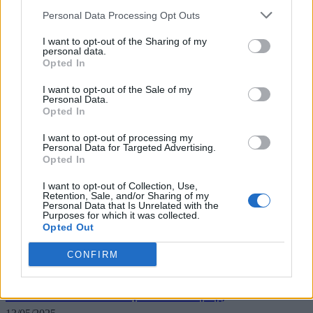
τραγουδιού της Eurovision. Ο Α' Ημιτελικός θα μεταδοθεί
Personal Data Processing Opt Outs
τηλεοπτικά από την ΕΡΤ1, ραδιοφωνικά από το Δεύτερο
Πρόγραμμα 103,7, ενώ, για πρώτη φορά...
I want to opt-out of the Sharing of my
personal data.
Opted In
I want to opt-out of the Sale of my
Personal Data.
Opted In
I want to opt-out of processing my
Personal Data for Targeted Advertising.
Opted In
I want to opt-out of Collection, Use,
Retention, Sale, and/or Sharing of my
Personal Data that Is Unrelated with the
Purposes for which it was collected.
Opted Out
CONFIRM
Eurovision 2025: Στον Α’ Ημιτελικό η Μαρίνα
Σάττι- Το συγκινητικό μήνυμα της Celine Dion
και όλα όσα θα δούμε επί σκηνής