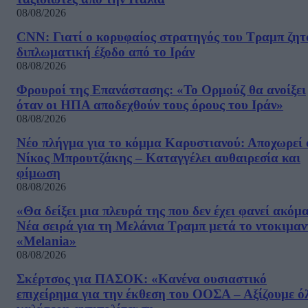
08/08/2026
CNN: Γιατί ο κορυφαίος στρατηγός του Τραμπ ζητ
διπλωματική έξοδο από το Ιράν
08/08/2026
Φρουροί της Επανάστασης: «Το Ορμούζ θα ανοίξει
όταν οι ΗΠΑ αποδεχθούν τους όρους του Ιράν»
08/08/2026
Νέο πλήγμα για το κόμμα Καρυστιανού: Αποχωρεί 
Νίκος Μπρουτζάκης – Καταγγέλει αυθαιρεσία και
φίμωση
08/08/2026
«Θα δείξει μια πλευρά της που δεν έχει φανεί ακόμ
Νέα σειρά για τη Μελάνια Τραμπ μετά το ντοκιμαν
«Melania»
08/08/2026
Σκέρτσος για ΠΑΣΟΚ: «Κανένα ουσιαστικό
επιχείρημα για την έκθεση του ΟΟΣΑ – Αξίζουμε ό