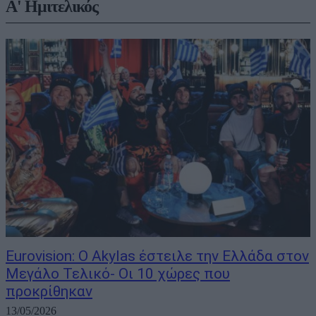
Α' Ημιτελικός
Eurovision: Ο Akylas έστειλε την Ελλάδα στον
Μεγάλο Τελικό- Οι 10 χώρες που
προκρίθηκαν
13/05/2026