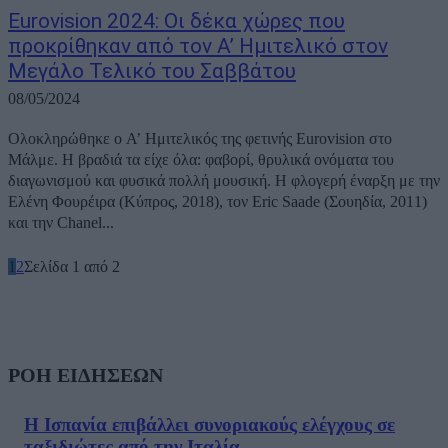
Eurovision 2024: Οι δέκα χώρες που
προκρίθηκαν από τον Α’ Ημιτελικό στον
Μεγάλο Τελικό του Σαββάτου
08/05/2024
Ολοκληρώθηκε ο Α’ Ημιτελικός της φετινής Eurovision στο
Μάλμε. Η βραδιά τα είχε όλα: φαβορί, θρυλικά ονόματα του
διαγωνισμού και φυσικά πολλή μουσική. Η φλογερή έναρξη με την
Ελένη Φουρέιρα (Κύπρος, 2018), τον Eric Saade (Σουηδία, 2011)
και την Chanel...
1
2
Σελίδα 1 από 2
ΡΟΗ ΕΙΔΗΣΕΩΝ
Η Ισπανία επιβάλλει συνοριακούς ελέγχους σε
ταξιδιώτες από την Ιταλία