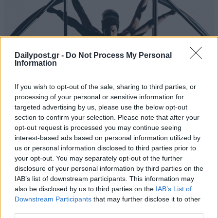
Dailypost.gr -
Do Not Process My Personal
Information
If you wish to opt-out of the sale, sharing to third parties, or
processing of your personal or sensitive information for
targeted advertising by us, please use the below opt-out
section to confirm your selection. Please note that after your
opt-out request is processed you may continue seeing
interest-based ads based on personal information utilized by
Eurovision 2025: Απόψε ο Α’ Ημιτελικός – Η
us or personal information disclosed to third parties prior to
εμφάνιση της Κύπρου και τα φαβορί για την
your opt-out. You may separately opt-out of the further
πρόκριση
disclosure of your personal information by third parties on the
IAB’s list of downstream participants. This information may
13/05/2025
also be disclosed by us to third parties on the
IAB’s List of
Downstream Participants
that may further disclose it to other
Απόψε στις 22.00 ώρα Ελλάδος θα απολαύσουμε απευθείας από
third parties.
την Βασιλεία της Ελβετίας τον Α’ Hμιτελικό του 69ου διαγωνισμού