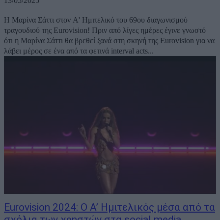
13/05/2025
Η Μαρίνα Σάττι στον Α' Ημιτελικό του 69ου διαγωνισμού
τραγουδιού της Eurovision! Πριν από λίγες ημέρες έγινε γνωστό
ότι η Μαρίνα Σάττι θα βρεθεί ξανά στη σκηνή της Eurovision για να
λάβει μέρος σε ένα από τα φετινά interval acts...
Eurovision 2024: Ο Α’ Ημιτελικός μέσα από τα
σχόλια των χρηστών στα social media