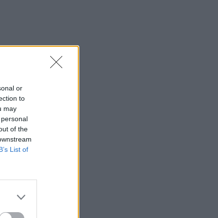
sonal or
ection to
ou may
 personal
out of the
 downstream
B’s List of