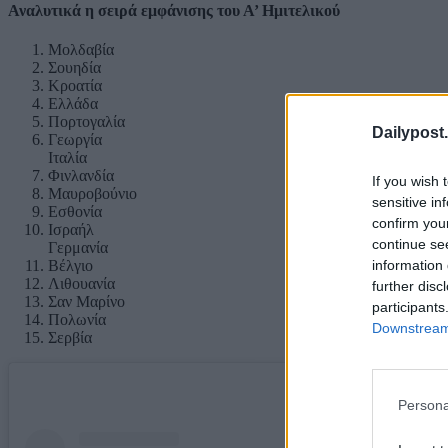
Αναλυτικά η σειρά εμφάνισης του Α’ Ημιτελικού
Μολδαβία
Σουηδία
Κροατία
Ελλάδα
Πορτογαλία
Dailypost.
Γεωργία
Ιταλία
Φινλανδία
If you wish 
Μαυροβούνιο
sensitive in
Εσθονία
confirm you
Ισραήλ
continue se
Γερμανία
information 
Βέλγιο
Λιθουανία
further disc
Σαν Μαρίνο
participants
Πολωνία
Downstream 
Σερβία
Persona