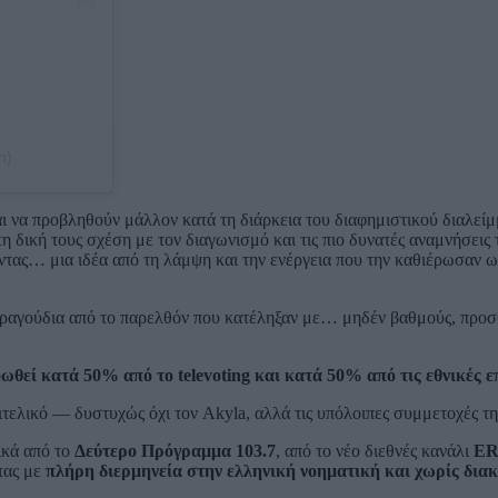
n)
ι να προβληθούν μάλλον κατά τη διάρκεια του διαφημιστικού διαλείμ
η δική τους σχέση με τον διαγωνισμό και τις πιο δυνατές αναμνήσεις 
ντας… μια ιδέα από τη λάμψη και την ενέργεια που την καθιέρωσαν ως
 τραγούδια από το παρελθόν που κατέληξαν με… μηδέν βαθμούς, προσ
θεί κατά 50% από το televoting και κατά 50% από τις εθνικές ε
τελικό — δυστυχώς όχι τον Akyla, αλλά τις υπόλοιπες συμμετοχές τη
ικά από το
Δεύτερο Πρόγραμμα 103.7
, από τo νέο διεθνές κανάλι
ER
τας
με
πλήρη διερμηνεία στην ελληνική νοηματική και χωρίς διακ