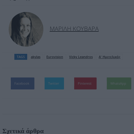
ΜΑΡΊΛΗ ΚΟΥΒΑΡΆ
TAGS
akylas
Eurovision
Vicky Leandros
Α' Ημιτελικός
Facebook
Twitter
Pinterest
WhatsApp
Σχετικά άρθρα