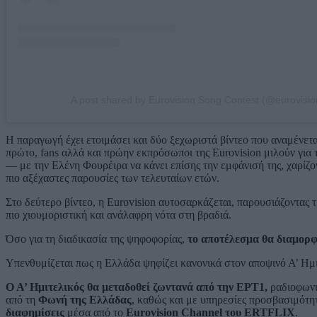
A post shared by Eurovision Song Contest (@eurovisio
Η παραγωγή έχει ετοιμάσει και δύο ξεχωριστά βίντεο που αναμένετα
πρώτο, fans αλλά και πρώην εκπρόσωποι της Eurovision μιλούν για τ
— με την Ελένη Φουρέιρα να κάνει επίσης την εμφάνισή της, χαρίζο
πιο αξέχαστες παρουσίες των τελευταίων ετών.
Στο δεύτερο βίντεο, η Eurovision αυτοσαρκάζεται, παρουσιάζοντας
πιο χιουμοριστική και ανάλαφρη νότα στη βραδιά.
Όσο για τη διαδικασία της ψηφοφορίας,
το αποτέλεσμα θα διαμορφω
Υπενθυμίζεται πως η Ελλάδα ψηφίζει κανονικά στον αποψινό Α’ Ημι
Ο Α’ Ημιτελικός θα μεταδοθεί ζωντανά από την
ΕΡΤ1
,
ραδιοφων
από τη
Φωνή της Ελλάδας
, καθώς και με
υπηρεσίες προσβασιμότη
διαφημίσεις
μέσα από το
Eurovision Channel του
ERTFLIX
.