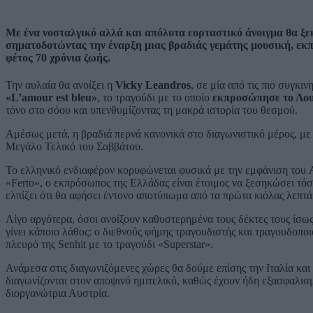
Με ένα νοσταλγικό αλλά και απόλυτα εορταστικό άνοιγμα θα ξεκ
σηματοδοτώντας την έναρξη μιας βραδιάς γεμάτης μουσική, εκ
φέτος 70 χρόνια ζωής.
Την αυλαία θα ανοίξει η
Vicky Leandros
, σε μία από τις πιο συγκι
«L’amour est bleu»
, το τραγούδι με το οποίο
εκπροσώπησε το Λου
τόνο στο σόου και υπενθυμίζοντας τη μακρά ιστορία του θεσμού.
Αμέσως μετά, η βραδιά περνά κανονικά στο διαγωνιστικό μέρος, με τ
Μεγάλο Τελικό του Σαββάτου.
Το ελληνικό ενδιαφέρον κορυφώνεται φυσικά με την εμφάνιση του
«Ferto», ο εκπρόσωπος της Ελλάδας είναι έτοιμος να ξεσηκώσει τόσ
ελπίζει ότι θα αφήσει έντονο αποτύπωμα από τα πρώτα κιόλας λεπτά
Λίγο αργότερα, όσοι ανοίξουν καθυστερημένα τους δέκτες τους ίσως
γίνει κάποιο λάθος: ο διεθνούς φήμης τραγουδιστής και τραγουδοπ
πλευρό της Senhit με το τραγούδι «Superstar».
Ανάμεσα στις διαγωνιζόμενες χώρες θα δούμε επίσης την Ιταλία και 
διαγωνίζονται στον αποψινό ημιτελικό, καθώς έχουν ήδη εξασφαλισ
διοργανώτρια Αυστρία.