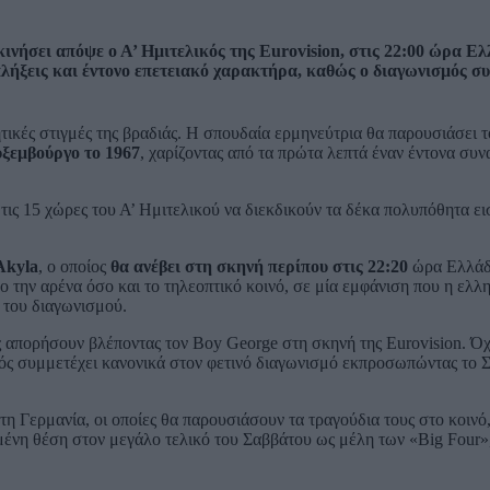
ινήσει απόψε ο Α’ Ημιτελικός της Eurovision, στις 22:00 ώρα Ελ
πλήξεις και έντονο επετειακό χαρακτήρα, καθώς ο διαγωνισμός 
νητικές στιγμές της βραδιάς. Η σπουδαία ερμηνεύτρια θα παρουσιάσει 
ξεμβούργο το 1967
, χαρίζοντας από τα πρώτα λεπτά έναν έντονα συ
ις 15 χώρες του Α’ Ημιτελικού να διεκδικούν τα δέκα πολυπόθητα εισ
Akyla
, ο οποίος
θα
ανέβει στη σκηνή περίπου στις 22:20
ώρα Ελλάδ
ο την αρένα όσο και το τηλεοπτικό κοινό, σε μία εμφάνιση που η ελλ
 του διαγωνισμού.
 απορήσουν βλέποντας τον Boy George στη σκηνή της Eurovision. Όχι
οιός συμμετέχει κανονικά στον φετινό διαγωνισμό εκπροσωπώντας το 
τη Γερμανία, οι οποίες θα παρουσιάσουν τα τραγούδια τους στο κοινό
μένη θέση στον μεγάλο τελικό του Σαββάτου ως μέλη των «Big Four»,