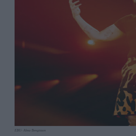
EBU- Alma Bengtsson