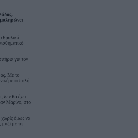
λάδος,
συμπληρώνει
το θρυλικό
ναισθηματικό
ιτήρια για τον
ας. Με το
ηνική αποστολή
, δεν θα έχει
Σαν Μαρίνο, στο
, χωρίς όμως να
 μαζί με τη