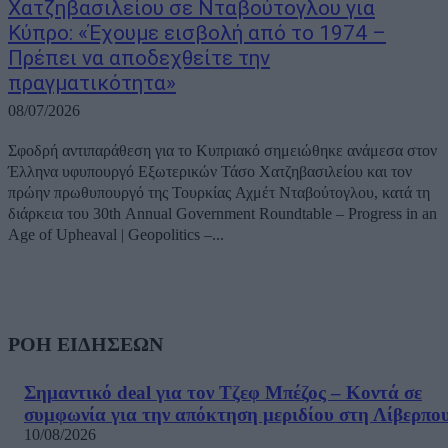
Χατζηβασιλείου σε Νταβούτογλου για
Κύπρο: «Έχουμε εισβολή από το 1974 –
Πρέπει να αποδεχθείτε την
πραγματικότητα»
08/07/2026
Σφοδρή αντιπαράθεση για το Κυπριακό σημειώθηκε ανάμεσα στον
Έλληνα υφυπουργό Εξωτερικών Τάσο Χατζηβασιλείου και τον
πρώην πρωθυπουργό της Τουρκίας Αχμέτ Νταβούτογλου, κατά τη
διάρκεια του 30th Annual Government Roundtable – Progress in an
Age of Upheaval | Geopolitics –...
ΡΟΗ ΕΙΔΗΣΕΩΝ
Σημαντικό deal για τον Τζεφ Μπέζος – Κοντά σε
συμφωνία για την απόκτηση μεριδίου στη Λίβερπο
10/08/2026