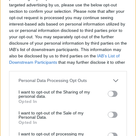
μεταφορές χρημάτων μέσω IRIS – Πότε μπορεί να
targeted advertising by us, please use the below opt-out
φορολογηθούν
section to confirm your selection. Please note that after your
10/08/2026
opt-out request is processed you may continue seeing
«Συγγνώμη που δεν κατάφερα να σε προστατεύσω»
interest-based ads based on personal information utilized by
Συγκλονίζει η Αφροδίτη Νέστορα για τη μητέρα τη
us or personal information disclosed to third parties prior to
your opt-out. You may separately opt-out of the further
10/08/2026
ΔΗΜΟΦΙΛΗ
disclosure of your personal information by third parties on the
IAB’s list of downstream participants. This information may
also be disclosed by us to third parties on the
IAB’s List of
Ιράν για την αμυντική συμφωνία Πακιστάν, Τουρκί
Downstream Participants
that may further disclose it to other
και Σαουδικής Αραβίας: «Μεταβολή της αντίληψη
third parties.
απέναντι στις ΗΠΑ»
10/08/2026
Personal Data Processing Opt Outs
Χριστοδουλάκης για το δημοσίευμα της
I want to opt-out of the Sharing of my
«Δημοκρατίας»: «Δεν θα κάνω ποτέ συνομιλητή το
personal data.
βούρκο»
Opted In
10/08/2026
I want to opt-out of the Sale of my
Personal Data.
«Εξοικονομώ – Επιχειρώ»: Παράταση έως τις 30
Opted In
Νοεμβρίου για πάνω από 400 επιχειρήσεις
10/08/2026
I want to opt-out of processing my