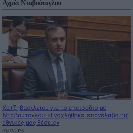
Αχμέτ Νταβούτογλου
Χατζηβασιλείου για το επεισόδιο με
Νταβούτογλου: «Eνοχλήθηκε, επανέλαβα τις
εθνικές μας θέσεις»
09/07/2026