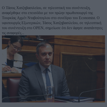
Ο Τάσος Χατζηβασιλείου, σε τηλεοπτική του συνέντευξη,
αναφέρθηκε στο επεισόδιο με τον πρώην πρωθυπουργό της
Τουρκίας Αχμέτ Νταβούτογλου στο συνέδριο του Economist. Ο
υφυπουργός Εξωτερικών, Τάσος Χατζηβασιλείου, σε τηλεοπτική
του συνέντευξη στο OPEN, σημείωσε ότι δεν άφησε αναπάντητες
τις αναφορές...