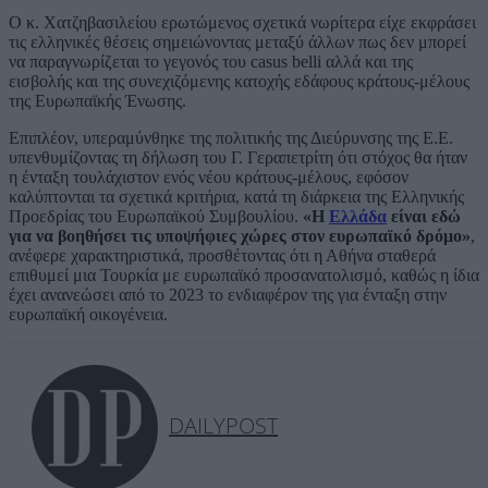
Ο κ. Χατζηβασιλείου ερωτώμενος σχετικά νωρίτερα είχε εκφράσει
τις ελληνικές θέσεις σημειώνοντας μεταξύ άλλων πως δεν μπορεί
να παραγνωρίζεται το γεγονός του casus belli αλλά και της
εισβολής και της συνεχιζόμενης κατοχής εδάφους κράτους-μέλους
της Ευρωπαϊκής Ένωσης.
Επιπλέον, υπεραμύνθηκε της πολιτικής της Διεύρυνσης της Ε.Ε.
υπενθυμίζοντας τη δήλωση του Γ. Γεραπετρίτη ότι στόχος θα ήταν
η ένταξη τουλάχιστον ενός νέου κράτους-μέλους, εφόσον
καλύπτονται τα σχετικά κριτήρια, κατά τη διάρκεια της Ελληνικής
Προεδρίας του Ευρωπαϊκού Συμβουλίου.
«Η
Ελλάδα
είναι εδώ
για να βοηθήσει τις υποψήφιες χώρες στον ευρωπαϊκό δρόμο»
,
ανέφερε χαρακτηριστικά, προσθέτοντας ότι η Αθήνα σταθερά
επιθυμεί μια Τουρκία με ευρωπαϊκό προσανατολισμό, καθώς η ίδια
έχει ανανεώσει από το 2023 το ενδιαφέρον της για ένταξη στην
ευρωπαϊκή οικογένεια.
DAILYPOST