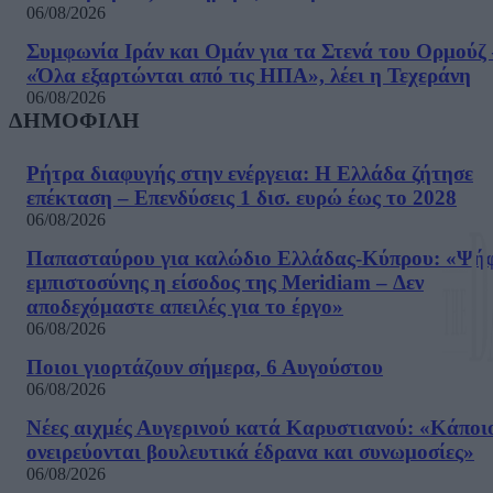
06/08/2026
Συμφωνία Ιράν και Ομάν για τα Στενά του Ορμούζ 
«Όλα εξαρτώνται από τις ΗΠΑ», λέει η Τεχεράνη
06/08/2026
ΔΗΜΟΦΙΛΗ
Ρήτρα διαφυγής στην ενέργεια: Η Ελλάδα ζήτησε
επέκταση – Επενδύσεις 1 δισ. ευρώ έως το 2028
06/08/2026
Παπασταύρου για καλώδιο Ελλάδας-Κύπρου: «Ψή
εμπιστοσύνης η είσοδος της Meridiam – Δεν
αποδεχόμαστε απειλές για το έργο»
06/08/2026
Ποιοι γιορτάζουν σήμερα, 6 Αυγούστου
06/08/2026
Νέες αιχμές Αυγερινού κατά Καρυστιανού: «Kάποι
ονειρεύονται βουλευτικά έδρανα και συνωμοσίες»
06/08/2026