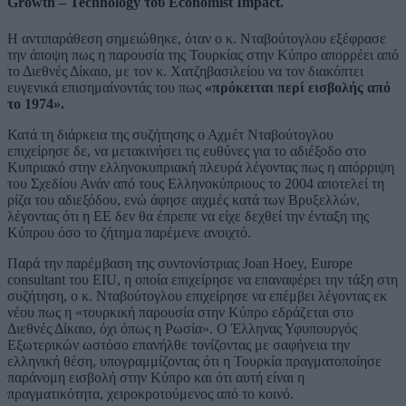
Growth – Technology του Economist Impact.
Η αντιπαράθεση σημειώθηκε, όταν ο κ. Νταβούτογλου εξέφρασε
την άποψη πως η παρουσία της Τουρκίας στην Κύπρο απορρέει από
το Διεθνές Δίκαιο, με τον κ. Χατζηβασιλείου να τον διακόπτει
ευγενικά επισημαίνοντάς του πως
«πρόκειται περί εισβολής από
το 1974».
Κατά τη διάρκεια της συζήτησης ο Αχμέτ Νταβούτογλου
επιχείρησε δε, να μετακινήσει τις ευθύνες για το αδιέξοδο στο
Κυπριακό στην ελληνοκυπριακή πλευρά λέγοντας πως η απόρριψη
του Σχεδίου Ανάν από τους Ελληνοκύπριους το 2004 αποτελεί τη
ρίζα του αδιεξόδου, ενώ άφησε αιχμές κατά των Βρυξελλών,
λέγοντας ότι η ΕΕ δεν θα έπρεπε να είχε δεχθεί την ένταξη της
Κύπρου όσο το ζήτημα παρέμενε ανοιχτό.
Παρά την παρέμβαση της συντονίστριας Joan Hoey, Europe
consultant του EIU, η οποία επιχείρησε να επαναφέρει την τάξη στη
συζήτηση, ο κ. Νταβούτογλου επιχείρησε να επέμβει λέγοντας εκ
νέου πως η «τουρκική παρουσία στην Κύπρο εδράζεται στο
Διεθνές Δίκαιο, όχι όπως η Ρωσία». Ο Έλληνας Υφυπουργός
Εξωτερικών ωστόσο επανήλθε τονίζοντας με σαφήνεια την
ελληνική θέση, υπογραμμίζοντας ότι η Τουρκία πραγματοποίησε
παράνομη εισβολή στην Κύπρο και ότι αυτή είναι η
πραγματικότητα, χειροκροτούμενος από το κοινό.