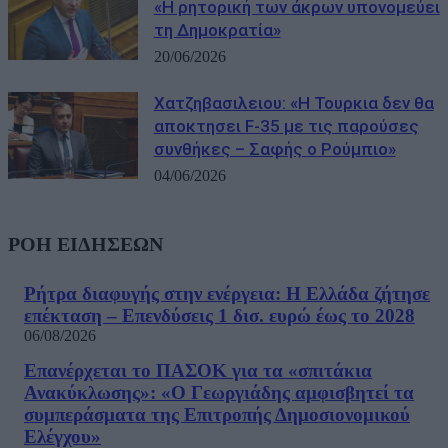
«Η ρητορική των άκρων υπονομεύει
τη Δημοκρατία»
20/06/2026
Χατζηβασιλειου: «Η Τουρκια δεν θα
αποκτησει F-35 με τις παρούσες
συνθήκες – Σαφής ο Ρούμπιο»
04/06/2026
ΡΟΗ ΕΙΔΗΣΕΩΝ
Ρήτρα διαφυγής στην ενέργεια: Η Ελλάδα ζήτησε
επέκταση – Επενδύσεις 1 δισ. ευρώ έως το 2028
06/08/2026
Επανέρχεται το ΠΑΣΟΚ για τα «σπιτάκια
Ανακύκλωσης»: «Ο Γεωργιάδης αμφισβητεί τα
συμπεράσματα της Επιτροπής Δημοσιονομικού
Ελέγχου»