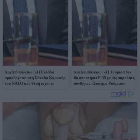
Χατζηβασιλείου: «Η Ελλάδα
Χατζηβασιλειου: «Η Τουρκια δεν
προσέρχεται στη Σύνοδο Κορυφής
θα αποκτησει F-35 με τις παρούσες
του ΝΑΤΟ από θέση ισχύος»
συνθήκες - Σαφής ο Ρούμπιο»