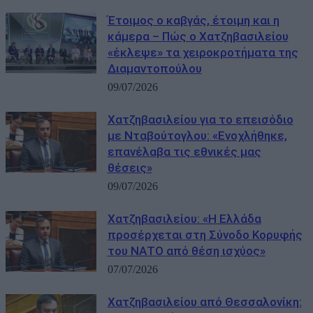
Έτοιμος ο καβγάς, έτοιμη και η
κάμερα – Πώς ο Χατζηβασιλείου
«έκλεψε» τα χειροκροτήματα της
Διαμαντοπούλου
09/07/2026
Χατζηβασιλείου για το επεισόδιο
με Νταβούτογλου: «Eνοχλήθηκε,
επανέλαβα τις εθνικές μας
θέσεις»
09/07/2026
Χατζηβασιλείου: «Η Ελλάδα
προσέρχεται στη Σύνοδο Κορυφής
του ΝΑΤΟ από θέση ισχύος»
07/07/2026
Χατζηβασιλείου από Θεσσαλονίκη: