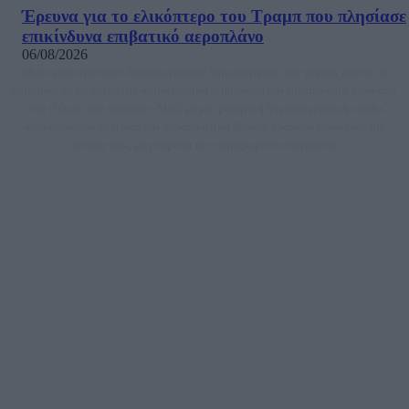
Έρευνα για το ελικόπτερο του Τραμπ που πλησίασε
επικίνδυνα επιβατικό αεροπλάνο
06/08/2026
Μία ομάδα έμπειρων δημοσιογράφων δημιούργησαν πριν μερικά χρόνια το
dailypost.gr, με στόχο την αντικειμενική ενημέρωση και την ανάλυση πίσω από
τους τίτλους των ειδήσεων. Μαζί με μια μαχητική δημοσιογραφική ομάδα,
αποκαλύπτουν πολιτικά και παραπολιτικά θέματα, γράφουν επωνύμως την
άποψη τους, με γνώμονα τον ενημερωμένο αναγνώστη.
DAILYPOST.GR – ΤΑΥΤΌΤΗΤΑ
Ιδιοκτήτρια εταιρεία: «ΝΟΗΣΙΣ ΙΚΕ»
Έδρα: Δήμος Αμαρουσίου Αττικής, Αγ. Αθανασίου αρ. 21, Τ.Κ. 15125
ΑΦΜ: 801093076, Δ.Ο.Υ.: ΚΕΦΟΔΕ ΑΤΤΙΚΗΣ, E-mail: press@dailypost.gr, Τηλ.
επικοινωνίας: 2108066997
Νόμιμος Εκπρόσωπος: Ζαχαρός Σταμάτης
Μέτοχοι: Ζαχαρός Σταμάτης, Κουβαράς Γεώργιος, ΥΠΗΡΕΣΙΕΣ ΠΡΟΗΓΜΕΝΗΣ
ΤΕΧΝΟΛΟΓΙΑΣ ΠΑΡΑΓΩΓΗΣ ΟΠΤΙΚΟΑΚΟΥΣΤΙΚΩΝ ΜΕΣΩΝ ΜΕΛΕΤΩΝ ΚΑΙ
ΠΑΡΟΧΗΣ ΥΠΗΡΕΣΙΩΝ PLD PLUS ΑΝΩΝ ΕΤΑΙΡΙΑ