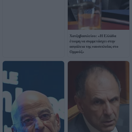
Χατζηβασιλείου: «Η Ελλάδα
έτοιμη να συμμετάσχει στην
ασφάλεια της ναυσιπλοΐας στο
Ορμούζ»