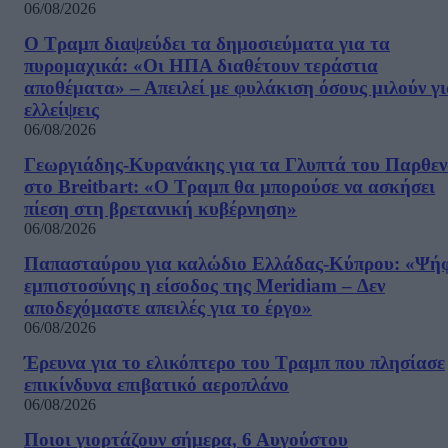
06/08/2026
Ο Τραμπ διαψεύδει τα δημοσιεύματα για τα
πυρομαχικά: «Οι ΗΠΑ διαθέτουν τεράστια
αποθέματα» – Απειλεί με φυλάκιση όσους μιλούν γ
ελλείψεις
06/08/2026
Γεωργιάδης-Κυρανάκης για τα Γλυπτά του Παρθε
στο Breitbart: «Ο Τραμπ θα μπορούσε να ασκήσει
πίεση στη βρετανική κυβέρνηση»
06/08/2026
Παπασταύρου για καλώδιο Ελλάδας-Κύπρου: «Ψή
εμπιστοσύνης η είσοδος της Meridiam – Δεν
αποδεχόμαστε απειλές για το έργο»
06/08/2026
Έρευνα για το ελικόπτερο του Τραμπ που πλησίασε
επικίνδυνα επιβατικό αεροπλάνο
06/08/2026
Ποιοι γιορτάζουν σήμερα, 6 Αυγούστου