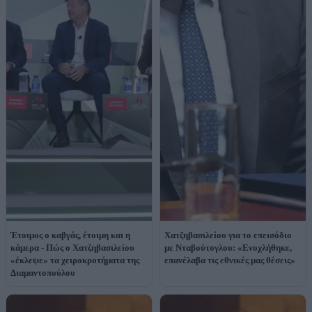
Έτοιμος ο καβγάς, έτοιμη και η
Χατζηβασιλείου για το επεισόδιο
κάμερα - Πώς ο Χατζηβασιλείου
με Νταβούτογλου: «Eνοχλήθηκε,
«έκλεψε» τα χειροκροτήματα της
επανέλαβα τις εθνικές μας θέσεις»
Διαμαντοπούλου