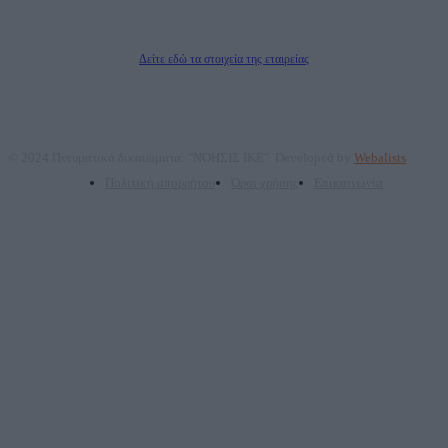
Δικαιούχος του ονόματος τομέα (dailypost.gr): ΝΟΗΣΙΣ ΙΚΕ
Διευθυντής/Διαχειριστής: Ζαχαρός Σταμάτης
Διευθυντής Σύνταξης: Ρενάτο Λέκκα
Δείτε εδώ τα στοιχεία της εταιρείας
© 2024 Πνευματικά δικαιώματα: "ΝΟΗΣΙΣ ΙΚΕ". Developed by
Webalists
Πολιτική απορρήτου
Όροι χρήσης
Επικοινωνία