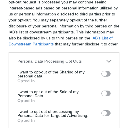
opt-out request is processed you may continue seeing
06/08/2026
interest-based ads based on personal information utilized by
Τραμπ: «Ήμασταν έτοιμοι για τη μεγαλύτερη επίθ
us or personal information disclosed to third parties prior to
από τον Β’ Παγκόσμιο Πόλεμο – Το Ιράν μας
your opt-out. You may separately opt-out of the further
disclosure of your personal information by third parties on the
παρακάλεσε για συνομιλίες»
IAB’s list of downstream participants. This information may
06/08/2026
also be disclosed by us to third parties on the
IAB’s List of
«Πυρά» κατά των ΜΜΕ από την «Ελπίδα για τη
Downstream Participants
that may further disclose it to other
Δημοκρατία»: «Όλοι όμως ασχολούνται με την Μα
third parties.
Καρυστιανού»
06/08/2026
Personal Data Processing Opt Outs
Ινστιτούτο Ν.Πουλαντζάς: Αλλαγές μετά την
I want to opt-out of the Sharing of my
personal data.
παραίτηση Ρεπούση από τον ΣΥΡΙΖΑ- Νέος πρόεδρ
Opted In
ο Χριστόφορος Βερναρδάκης, διευθυντής ο
Παναγιώτης Κορμάς
I want to opt-out of the Sale of my
06/08/2026
Personal Data.
Opted In
Χατζηδάκης: «Στον κάλαθο των αχρήστων οι
αμφισβητήσεις για το καλώδιο της ηλεκτρικής
I want to opt-out of processing my
Personal Data for Targeted Advertising.
διασύνδεσης Ελλάδας-Κύπρου»
Opted In
06/08/2026