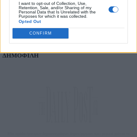
I want to opt-out of Collection, Use,
Μητσοτάκης: «Στρατηγική προτεραιότητα η
Retention, Sale, and/or Sharing of my
Personal Data that Is Unrelated with the
βιομηχανία – Στόχος ένα νέο αναπτυξιακό άλμα»
Purposes for which it was collected.
06/08/2026
Opted Out
«Δεν ήθελα να γίνει σαν τον Μπάιντεν»: Η στιγμή π
CONFIRM
Τραμπ έτρεξε πίσω από μικρό αγόρι σε σκηνή στο 
Βέγκας (Video)
06/08/2026
ΔΗΜΟΦΙΛΗ
Μία ομάδα έμπειρων δημοσιογράφων δημιούργησαν πριν μερικά χρόνια το