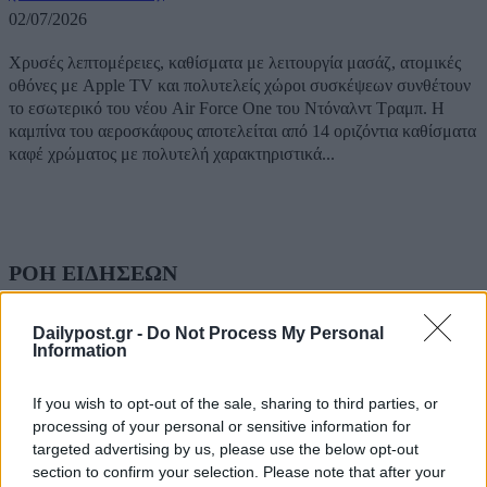
02/07/2026
Χρυσές λεπτομέρειες, καθίσματα με λειτουργία μασάζ, ατομικές
οθόνες με Apple TV και πολυτελείς χώροι συσκέψεων συνθέτουν
το εσωτερικό του νέου Air Force One του Ντόναλντ Τραμπ. Η
καμπίνα του αεροσκάφους αποτελείται από 14 οριζόντια καθίσματα
καφέ χρώματος με πολυτελή χαρακτηριστικά...
ΡΟΗ ΕΙΔΗΣΕΩΝ
ΗΠΑ: Επιτροπή της Γερουσίας προτείνει άσκηση
Dailypost.gr -
Do Not Process My Personal
διώξεων σε βάρος του πρώην συμβούλου για την Co
Information
Άντονι Φάουτσι
06/08/2026
If you wish to opt-out of the sale, sharing to third parties, or
processing of your personal or sensitive information for
ΕΛΑΣ: «Βιομηχανία κοροϊδίας από τον Μητσοτάκ
targeted advertising by us, please use the below opt-out
7 χρόνια μετά, ξαναπαρουσιάζει τις ίδιες ανεκπλήρ
section to confirm your selection. Please note that after your
υποσχέσεις»