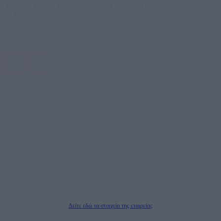
dailypost.gr, με στόχο την αντικειμενική ενημέρωση και την ανάλυση πίσω από
τους τίτλους των ειδήσεων. Μαζί με μια μαχητική δημοσιογραφική ομάδα,
αποκαλύπτουν πολιτικά και παραπολιτικά θέματα, γράφουν επωνύμως την
άποψη τους, με γνώμονα τον ενημερωμένο αναγνώστη.
DAILYPOST.GR – ΤΑΥΤΌΤΗΤΑ
Ιδιοκτήτρια εταιρεία: «ΝΟΗΣΙΣ ΙΚΕ»
Έδρα: Δήμος Αμαρουσίου Αττικής, Αγ. Αθανασίου αρ. 21, Τ.Κ. 15125
ΑΦΜ: 801093076, Δ.Ο.Υ.: ΚΕΦΟΔΕ ΑΤΤΙΚΗΣ, E-mail: press@dailypost.gr, Τηλ.
επικοινωνίας: 2108066997
Νόμιμος Εκπρόσωπος: Ζαχαρός Σταμάτης
Μέτοχοι: Ζαχαρός Σταμάτης, Κουβαράς Γεώργιος, ΥΠΗΡΕΣΙΕΣ ΠΡΟΗΓΜΕΝΗΣ
ΤΕΧΝΟΛΟΓΙΑΣ ΠΑΡΑΓΩΓΗΣ ΟΠΤΙΚΟΑΚΟΥΣΤΙΚΩΝ ΜΕΣΩΝ ΜΕΛΕΤΩΝ ΚΑΙ
ΠΑΡΟΧΗΣ ΥΠΗΡΕΣΙΩΝ PLD PLUS ΑΝΩΝ ΕΤΑΙΡΙΑ
Δικαιούχος του ονόματος τομέα (dailypost.gr): ΝΟΗΣΙΣ ΙΚΕ
Διευθυντής/Διαχειριστής: Ζαχαρός Σταμάτης
Διευθυντής Σύνταξης: Ρενάτο Λέκκα
Δείτε εδώ τα στοιχεία της εταιρείας