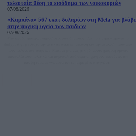
τελευταία θέση το εισόδημα των νοικοκυριών
07/08/2026
«Καμπάνα» 567 εκατ δολαρίων στη Meta για βλάβε
στην ψυχική υγεία των παιδιών
07/08/2026
Μία ομάδα έμπειρων δημοσιογράφων δημιούργησαν πριν μερικά χρόνια το
dailypost.gr, με στόχο την αντικειμενική ενημέρωση και την ανάλυση πίσω από
τους τίτλους των ειδήσεων. Μαζί με μια μαχητική δημοσιογραφική ομάδα,
αποκαλύπτουν πολιτικά και παραπολιτικά θέματα, γράφουν επωνύμως την
άποψη τους, με γνώμονα τον ενημερωμένο αναγνώστη.
DAILYPOST.GR – ΤΑΥΤΌΤΗΤΑ
Ιδιοκτήτρια εταιρεία: «ΝΟΗΣΙΣ ΙΚΕ»
Έδρα: Δήμος Αμαρουσίου Αττικής, Αγ. Αθανασίου αρ. 21, Τ.Κ. 15125
ΑΦΜ: 801093076, Δ.Ο.Υ.: ΚΕΦΟΔΕ ΑΤΤΙΚΗΣ, E-mail: press@dailypost.gr, Τηλ.
επικοινωνίας: 2108066997