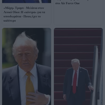
στο Air Force One
«Μάχη» Τραμπ - Μελάνια στον
Λευκό Οίκο: Η «κόντρα» για τα
υπνοδωμάτια - Ποιος έχει το
καλύτερο