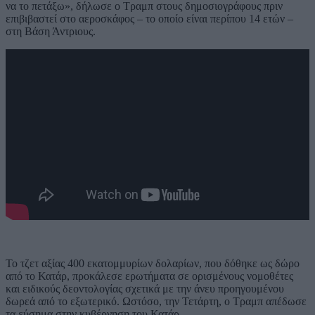
να το πετάξω», δήλωσε ο Τραμπ στους δημοσιογράφους πριν
επιβιβαστεί στο αεροσκάφος – το οποίο είναι περίπου 14 ετών –
στη Βάση Άντριους.
Το τζετ αξίας 400 εκατομμυρίων δολαρίων, που δόθηκε ως δώρο
από το Κατάρ, προκάλεσε ερωτήματα σε ορισμένους νομοθέτες
και ειδικούς δεοντολογίας σχετικά με την άνευ προηγουμένου
δωρεά από το εξωτερικό. Ωστόσο, την Τετάρτη, ο Τραμπ απέδωσε
τα εύσημα στην κυβέρνηση του Κατάρ.