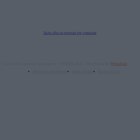
Νόμιμος Εκπρόσωπος: Ζαχαρός Σταμάτης
Μέτοχοι: Ζαχαρός Σταμάτης, Κουβαράς Γεώργιος, ΥΠΗΡΕΣΙΕΣ ΠΡΟΗΓΜΕΝΗΣ
ΤΕΧΝΟΛΟΓΙΑΣ ΠΑΡΑΓΩΓΗΣ ΟΠΤΙΚΟΑΚΟΥΣΤΙΚΩΝ ΜΕΣΩΝ ΜΕΛΕΤΩΝ ΚΑΙ
ΠΑΡΟΧΗΣ ΥΠΗΡΕΣΙΩΝ PLD PLUS ΑΝΩΝ ΕΤΑΙΡΙΑ
Δικαιούχος του ονόματος τομέα (dailypost.gr): ΝΟΗΣΙΣ ΙΚΕ
Διευθυντής/Διαχειριστής: Ζαχαρός Σταμάτης
Διευθυντής Σύνταξης: Ρενάτο Λέκκα
Δείτε εδώ τα στοιχεία της εταιρείας
© 2024 Πνευματικά δικαιώματα: "ΝΟΗΣΙΣ ΙΚΕ". Developed by
Webalists
Πολιτική απορρήτου
Όροι χρήσης
Επικοινωνία