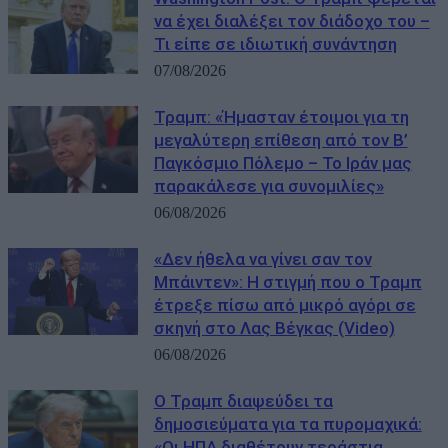
να έχει διαλέξει τον διάδοχο του –
Τι είπε σε ιδιωτική συνάντηση
07/08/2026
Τραμπ: «Ήμασταν έτοιμοι για τη
μεγαλύτερη επίθεση από τον Β’
Παγκόσμιο Πόλεμο – Το Ιράν μας
παρακάλεσε για συνομιλίες»
06/08/2026
«Δεν ήθελα να γίνει σαν τον
Μπάιντεν»: Η στιγμή που ο Τραμπ
έτρεξε πίσω από μικρό αγόρι σε
σκηνή στο Λας Βέγκας (Video)
06/08/2026
Ο Τραμπ διαψεύδει τα
δημοσιεύματα για τα πυρομαχικά:
«Οι ΗΠΑ διαθέτουν τεράστια