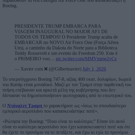
παραδοθούν τα νέα επίσημα Air Force One που κατασκευάζει η
Boeing.
PRESIDENTE TRUMP EMBARCA PARA
VIAGEM INAUGURAL NO MAIOR AF1 DE
TODOS OS TEMPOS! O Presidente Trump acaba de
EMBARCAR no NOVO Air Force One (Força Aérea
Um), a caminho da Dakota do Norte para a Biblioteca
Teddy Roosevelt e um evento do Freedom 250. Este é
o PRIMEIRO voo…
pic.twitter.com/MMVmmg2vCs
— Xavier com ❌ (@Gilbertoavier)
July 1, 2026
Το υπερσύγχρονο Boeing 747-8, αξίας 400 εκατ. δολαρίων, δωρεά
του Κατάρ είναι μοναδικό. Μαζί με τον Τραμπ στην παρθενική του
πτήση επέβαιναν και αρκετά μέλη της κυβέρνησης που δεν
δίστασαν να δημοσιοποιήσουν φωτογραφίες από το εσωτερικό του.
Ο
Ντόναλντ Τραμπ
το χαρακτήρισε ως «ίσως το σπουδαιότερο
εμπορικό αεροπλάνο που κατασκευάστηκε ποτέ».
«Ρώτησα την Boeing: “Ποιο είναι το καλύτερο;” Είπαν ότι αυτό
είναι το καλύτερο αεροπλάνο που έχει κατασκευαστεί ποτέ και ότι
θα έχετε το προνόμιο να το πετάξετε, και έχω κι εγώ το προνόμιο