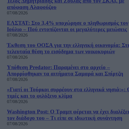
Τέλος Δημητριάδης και Ζούλας από τον ΣΚΑΙ, με
απόφαση Αλαφούζου
07/08/2026
ΕΛΣΤΑΤ: Στο 3,4% υποχώρησε ο πληθωρισμός τον
Ιούλιο – Πού εντοπίζονται οι μεγαλύτερες μειώσεις
07/08/2026
Έκθεση του ΟΟΣΑ για την ελληνική οικονομία: Στ
τελευταία θέση το εισόδημα των νοικοκυριών
07/08/2026
Υπόθεση Predator: Παραμένει στο αρχείο –
Απορρίφθηκαν τα αιτήματα Σαμαρά και Σπίρτζη
07/08/2026
«Γιατί οι Τούρκοι συρρέουν στα ελληνικά νησιά;»: 
τιμές και το φιλόξενο κλίμα
07/08/2026
Washington Post: Ο Τραμπ φέρεται να έχει διαλέξε
τον διάδοχο του – Τι είπε σε ιδιωτική συνάντηση
07/08/2026