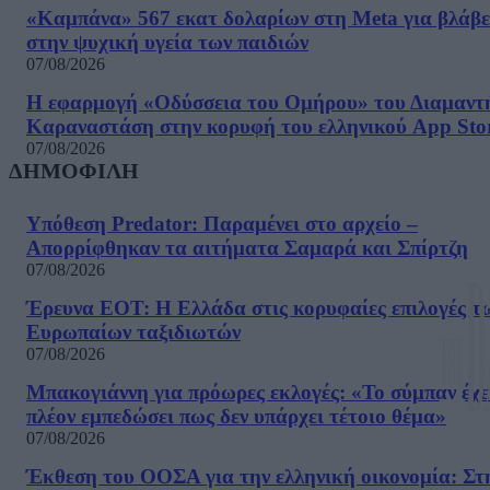
«Καμπάνα» 567 εκατ δολαρίων στη Meta για βλάβε
στην ψυχική υγεία των παιδιών
07/08/2026
Η εφαρμογή «Οδύσσεια του Ομήρου» του Διαμαντ
Καραναστάση στην κορυφή του ελληνικού App Sto
07/08/2026
ΔΗΜΟΦΙΛΗ
Υπόθεση Predator: Παραμένει στο αρχείο –
Απορρίφθηκαν τα αιτήματα Σαμαρά και Σπίρτζη
07/08/2026
Έρευνα ΕΟΤ: Η Ελλάδα στις κορυφαίες επιλογές τ
Ευρωπαίων ταξιδιωτών
07/08/2026
Μπακογιάννη για πρόωρες εκλογές: «Το σύμπαν έχε
πλέον εμπεδώσει πως δεν υπάρχει τέτοιο θέμα»
07/08/2026
Έκθεση του ΟΟΣΑ για την ελληνική οικονομία: Στ