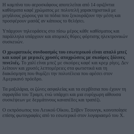
Η καμπίνα του αεροσκάφους αποτελείται από 14 οριζόντια
καθίσματα καφέ χρώματος με πολυτελή χαρακτηριστικά με
μεγάλους χώρους για τα πόδια που ξεκουράζουν την μέση και
προσφέρουν μασάζ αν κάποιος το θελήσει.
Υπάρχουν τηλεοράσεις στο πίσω μέρος κάθε καθίσματος και
παράλληλα υπάρχουν και ατομικές θύρες φόρτισης ηλεκτρονικών
συσκευών.
Ο χρωματικός συνδυασμός του εσωτερικού είναι απαλό μπεζ
και καφέ με μερικές χρυσές αποχρώσεις με σκούρες ξύλινες
πινελιές.
Το χαλί είναι μπεζ με σκούρες καφέ και κρεμ ρίγες. Δεν
λείπουν και χρυσές λεπτομέρειες στα φωτιστικά και τη
διακόσμηση που θυμίζει την πολυτέλεια που αρέσει στον
Αμερικανό πρόεδρο.
Τα μαξιλάρια, οι ζώνες ασφαλείας και τα σερβίτσια που έχουν τη
σφραγίδα του Τραμπ, ενώ υπάρχει και μια ευρύχωρη αίθουσα
συσκέψεων με δερμάτινους καναπέδες και τραπέζι.
Ο εκπρόσωπος του Λευκού Οίκου, Στίβεν Τσουνγκ, κοινοποίησε
επίσης φωτογραφίες από το εσωτερικό στον λογαριασμό του X.