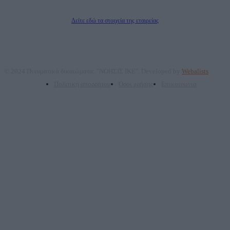
Διευθυντής/Διαχειριστής: Ζαχαρός Σταμάτης
Διευθυντής Σύνταξης: Ρενάτο Λέκκα
Δείτε εδώ τα στοιχεία της εταιρείας
© 2024 Πνευματικά δικαιώματα: "ΝΟΗΣΙΣ ΙΚΕ". Developed by
Webalists
Πολιτική απορρήτου
Όροι χρήσης
Επικοινωνία