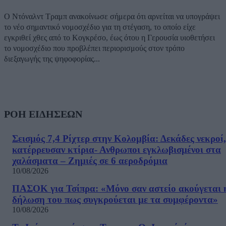
Ο Ντόναλντ Τραμπ ανακοίνωσε σήμερα ότι αρνείται να υπογράψει
το νέο σημαντικό νομοσχέδιο για τη στέγαση, το οποίο είχε
εγκριθεί χθες από το Κογκρέσο, έως ότου η Γερουσία υιοθετήσει
το νομοσχέδιο που προβλέπει περιορισμούς στον τρόπο
διεξαγωγής της ψηφοφορίας...
ΡΟΗ ΕΙΔΗΣΕΩΝ
Σεισμός 7,4 Ρίχτερ στην Κολομβία: Δεκάδες νεκροί,
κατέρρευσαν κτίρια- Ανθρωποι εγκλωβισμένοι στα
χαλάσματα – Ζημιές σε 6 αεροδρόμια
10/08/2026
ΠΑΣΟΚ για Τσίπρα: «Μόνο σαν αστείο ακούγεται 
δήλωση του πως συγκρούεται με τα συμφέροντα»
10/08/2026