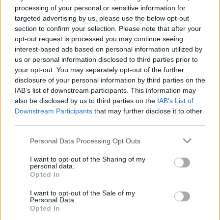
10/08/2026
processing of your personal or sensitive information for
ΔΗΜΟΦΙΛΗ
targeted advertising by us, please use the below opt-out
section to confirm your selection. Please note that after your
Πέθανε ο συγγραφέας, Στέλιος Ράμφος σε ηλικία 8
opt-out request is processed you may continue seeing
ετών
interest-based ads based on personal information utilized by
10/08/2026
us or personal information disclosed to third parties prior to
your opt-out. You may separately opt-out of the further
Σεισμός 7,4 Ρίχτερ στην Κολομβία: Δεκάδες νεκροί,
disclosure of your personal information by third parties on the
κατέρρευσαν κτίρια- Ανθρωποι εγκλωβισμένοι στα
IAB’s list of downstream participants. This information may
χαλάσματα – Ζημιές σε 6 αεροδρόμια
also be disclosed by us to third parties on the
IAB’s List of
10/08/2026
Downstream Participants
that may further disclose it to other
Μαρινάκης για τις δηλώσεις Τσίπρα: «Θεωρήσαμε 
third parties.
πρόκειται για επιθεώρηση – Η συλλογική μνήμη δε
Personal Data Processing Opt Outs
σβήνει τόσο εύκολα»
10/08/2026
I want to opt-out of the Sharing of my
personal data.
Έρχεται νέο Market Pass: Τα ποσά και ποιοι θα το
Opted In
πάρουν
10/08/2026
I want to opt-out of the Sale of my
Personal Data.
Αποζημιώσεις πυρόπληκτων: Αιτήσεις από σήμερα 
Opted In
10 μέρες οι πρώτες πληρωμές, 79 κόκκινα σπίτια σ