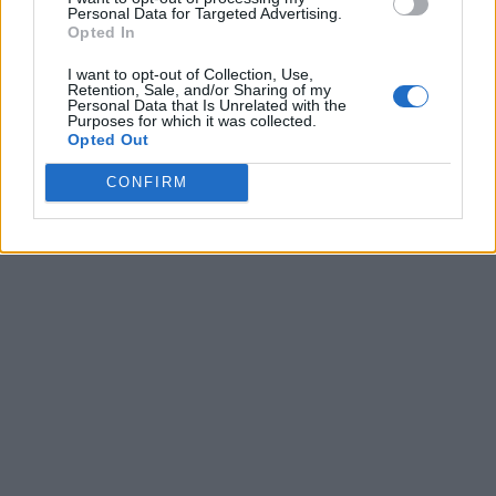
Personal Data for Targeted Advertising.
09/08/2026
Opted In
Μία ομάδα έμπειρων δημοσιογράφων δημιούργησαν πριν μερικά χρόνια το
dailypost.gr, με στόχο την αντικειμενική ενημέρωση και την ανάλυση πίσω από
I want to opt-out of Collection, Use,
τους τίτλους των ειδήσεων. Μαζί με μια μαχητική δημοσιογραφική ομάδα,
Retention, Sale, and/or Sharing of my
Personal Data that Is Unrelated with the
αποκαλύπτουν πολιτικά και παραπολιτικά θέματα, γράφουν επωνύμως την
Purposes for which it was collected.
άποψη τους, με γνώμονα τον ενημερωμένο αναγνώστη.
Opted Out
CONFIRM
DAILYPOST.GR – ΤΑΥΤΌΤΗΤΑ
Ιδιοκτήτρια εταιρεία: «ΝΟΗΣΙΣ ΙΚΕ»
Έδρα: Δήμος Αμαρουσίου Αττικής, Αγ. Αθανασίου αρ. 21, Τ.Κ. 15125
ΑΦΜ: 801093076, Δ.Ο.Υ.: ΚΕΦΟΔΕ ΑΤΤΙΚΗΣ, E-mail: press@dailypost.gr, Τηλ.
επικοινωνίας: 2108066997
Νόμιμος Εκπρόσωπος: Ζαχαρός Σταμάτης
Μέτοχοι: Ζαχαρός Σταμάτης, Κουβαράς Γεώργιος, ΥΠΗΡΕΣΙΕΣ ΠΡΟΗΓΜΕΝΗΣ
ΤΕΧΝΟΛΟΓΙΑΣ ΠΑΡΑΓΩΓΗΣ ΟΠΤΙΚΟΑΚΟΥΣΤΙΚΩΝ ΜΕΣΩΝ ΜΕΛΕΤΩΝ ΚΑΙ
ΠΑΡΟΧΗΣ ΥΠΗΡΕΣΙΩΝ PLD PLUS ΑΝΩΝ ΕΤΑΙΡΙΑ
Δικαιούχος του ονόματος τομέα (dailypost.gr): ΝΟΗΣΙΣ ΙΚΕ
Διευθυντής/Διαχειριστής: Ζαχαρός Σταμάτης