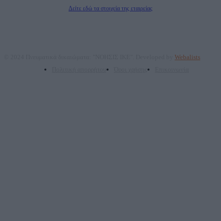
Διευθυντής Σύνταξης: Ρενάτο Λέκκα
Δείτε εδώ τα στοιχεία της εταιρείας
© 2024 Πνευματικά δικαιώματα: "ΝΟΗΣΙΣ ΙΚΕ". Developed by
Webalists
Πολιτική απορρήτου
Όροι χρήσης
Επικοινωνία