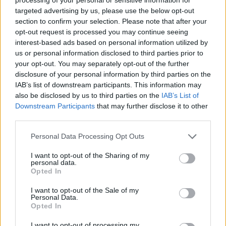
Πλεύρης και πώς περνάει το καλοκαίρι ο
targeted advertising by us, please use the below opt-out
Τριαντόπουλος
section to confirm your selection. Please note that after your
09/08/2026
opt-out request is processed you may continue seeing
ΔΗΜΟΦΙΛΗ
interest-based ads based on personal information utilized by
us or personal information disclosed to third parties prior to
Ιός Δυτικού Νείλου: Η Αττική στο επίκεντρο των
your opt-out. You may separately opt-out of the further
κρουσμάτων – Τι να προσέξετε
disclosure of your personal information by third parties on the
09/08/2026
IAB’s list of downstream participants. This information may
also be disclosed by us to third parties on the
IAB’s List of
Γιατί τρίβει τα χέρια του ο Σαμαράς, τι ετοιμάζει ο
Downstream Participants
that may further disclose it to other
Πλεύρης και πώς περνάει το καλοκαίρι ο
third parties.
Τριαντόπουλος
09/08/2026
Personal Data Processing Opt Outs
Το ΠΑΣΟΚ επανέρχεται για το δημοσίευμα της
I want to opt-out of the Sharing of my
«Εστίας»: «Φαντασιόπληκτο ρεπορτάζ»
personal data.
09/08/2026
Opted In
Οι όροι που θέτει το Ιράν στις ΗΠΑ για τα Στενά τ
I want to opt-out of the Sale of my
Ορμούζ – «Δεν θα ανοίξουν αν δεν γίνουν δεκτοί»
Personal Data.
Opted In
09/08/2026
Ποιοι γιορτάζουν σήμερα 9 Αυγούστου
I want to opt-out of processing my