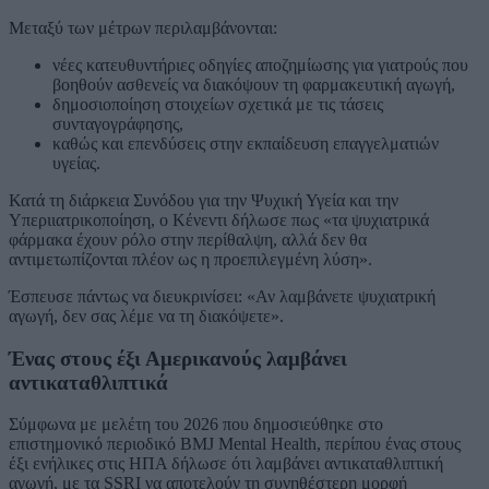
Μεταξύ των μέτρων περιλαμβάνονται:
νέες κατευθυντήριες οδηγίες αποζημίωσης για γιατρούς που
βοηθούν ασθενείς να διακόψουν τη φαρμακευτική αγωγή,
δημοσιοποίηση στοιχείων σχετικά με τις τάσεις
συνταγογράφησης,
καθώς και επενδύσεις στην εκπαίδευση επαγγελματιών
υγείας.
Κατά τη διάρκεια Συνόδου για την Ψυχική Υγεία και την
Υπεριιατρικοποίηση, ο Κένεντι δήλωσε πως «τα ψυχιατρικά
φάρμακα έχουν ρόλο στην περίθαλψη, αλλά δεν θα
αντιμετωπίζονται πλέον ως η προεπιλεγμένη λύση».
Έσπευσε πάντως να διευκρινίσει: «Αν λαμβάνετε ψυχιατρική
αγωγή, δεν σας λέμε να τη διακόψετε».
Ένας στους έξι Αμερικανούς λαμβάνει
αντικαταθλιπτικά
Σύμφωνα με μελέτη του 2026 που δημοσιεύθηκε στο
επιστημονικό περιοδικό
BMJ Mental Health
, περίπου ένας στους
έξι ενήλικες στις ΗΠΑ δήλωσε ότι λαμβάνει αντικαταθλιπτική
αγωγή, με τα SSRI να αποτελούν τη συνηθέστερη μορφή