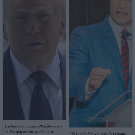
Σχέδιο-σοκ Τραμπ: «Ψαλίδι» στην
επιδότηση υγείας για 25 εκατ.
Χέγκσεθ: Υποχρεωτικός ετήσιος