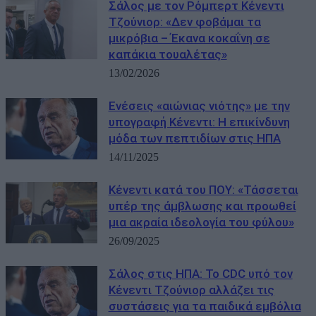
Σάλος με τον Ρόμπερτ Κένεντι
Τζούνιορ: «Δεν φοβάμαι τα
μικρόβια – Έκανα κοκαΐνη σε
καπάκια τουαλέτας»
13/02/2026
Ενέσεις «αιώνιας νιότης» με την
υπογραφή Κένεντι: Η επικίνδυνη
μόδα των πεπτιδίων στις ΗΠΑ
14/11/2025
Κένεντι κατά του ΠΟΥ: «Τάσσεται
υπέρ της άμβλωσης και προωθεί
μια ακραία ιδεολογία του φύλου»
26/09/2025
Σάλος στις ΗΠΑ: Το CDC υπό τον
Κένεντι Τζούνιορ αλλάζει τις
συστάσεις για τα παιδικά εμβόλια