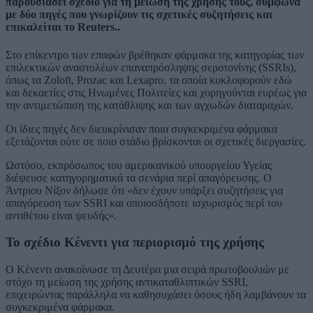
παρουσιάσει σχέδιο για τη μείωση της χρήσης τους, σύμφωνα
με δύο πηγές που γνωρίζουν τις σχετικές συζητήσεις και
επικαλείται το Reuters..
Στο επίκεντρο των επαφών βρέθηκαν φάρμακα της κατηγορίας των
επιλεκτικών αναστολέων επαναπρόσληψης σεροτονίνης (SSRIs),
όπως τα
Zoloft
,
Prozac
και
Lexapro
, τα οποία κυκλοφορούν εδώ
και δεκαετίες στις Ηνωμένες Πολιτείες και χορηγούνται ευρέως για
την αντιμετώπιση της κατάθλιψης και των αγχωδών διαταραχών.
Οι ίδιες πηγές δεν διευκρίνισαν ποια συγκεκριμένα φάρμακα
εξετάζονται ούτε σε ποιο στάδιο βρίσκονται οι σχετικές διεργασίες.
Ωστόσο, εκπρόσωπος του αμερικανικού υπουργείου Υγείας
διέψευσε κατηγορηματικά τα σενάρια περί απαγόρευσης. Ο
Άντριου Νίξον δήλωσε ότι «δεν έχουν υπάρξει συζητήσεις για
απαγόρευση των SSRI και οποιοσδήποτε ισχυρισμός περί του
αντιθέτου είναι ψευδής».
Το σχέδιο Κένεντι για περιορισμό της χρήσης
Ο Κένεντι ανακοίνωσε τη Δευτέρα μια σειρά πρωτοβουλιών με
στόχο τη μείωση της χρήσης αντικαταθλιπτικών SSRI,
επιχειρώντας παράλληλα να καθησυχάσει όσους ήδη λαμβάνουν τα
συγκεκριμένα φάρμακα.