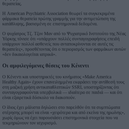
θεραπείας.
Η
American Psychiatric Association
θεωρεί τα συγκεκριμένα
φάρμακα θεραπεία πρώτης γραμμής για την αντιμετώπιση της
κατάθλιψης, βασισμένη σε επιστημονικά δεδομένα.
Ο ψυχίατρος Τζ. Τζον Μαν από το Ψυχιατρικό Ινστιτούτο της Νέας
Υόρκης τόνισε ότι «υπάρχουν πολλές συνταγογραφήσεις επειδή
υπάρχουν πολλοί ασθενείς που ανταποκρίνονται σε αυτές τις
θεραπείες», προσθέτοντας ότι ο περιορισμός των φαρμάκων αυτών
«δεν δικαιολογείται ιατρικά».
Οι αμφιλεγόμενες θέσεις του Κένεντι
Ο Κένεντι και υποστηρικτές του κινήματος «Make America
Healthy Again» έχουν επανειλημμένα εκφράσει την αντίθεσή τους
στη μαζική χρήση αντικαταθλιπτικών SSRI, υποστηρίζοντας ότι
συνταγογραφούνται υπερβολικά — ιδιαίτερα σε παιδιά — και ότι
είναι εξαιρετικά δύσκολο να διακοπούν.
Ο ίδιος έχει μάλιστα δηλώσει στο παρελθόν ότι τα συμπτώματα
στέρησης μπορεί να είναι «χειρότερα και από εκείνα της ηρωίνης»,
χωρίς όμως να έχει παρουσιάσει επιστημονικά στοιχεία που να
τεκμηριώνουν τον ισχυρισμό.