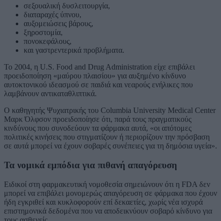
σεξουαλική δυσλειτουργία,
διαταραχές ύπνου,
αυξομειώσεις βάρους,
ξηροστομία,
πονοκεφάλους,
και γαστρεντερικά προβλήματα.
Το 2004, η
U.S. Food and Drug Administration
είχε επιβάλει
προειδοποίηση «μαύρου πλαισίου» για αυξημένο κίνδυνο
αυτοκτονικού ιδεασμού σε παιδιά και νεαρούς ενήλικες που
λαμβάνουν αντικαταθλιπτικά.
Ο καθηγητής Ψυχιατρικής του
Columbia University Medical Center
Μαρκ Όλφσον προειδοποίησε ότι, παρά τους πραγματικούς
κινδύνους που συνοδεύουν τα φάρμακα αυτά, «οι απότομες
πολιτικές κινήσεις που στιγματίζουν ή περιορίζουν την πρόσβαση
σε αυτά μπορεί να έχουν σοβαρές συνέπειες για τη δημόσια υγεία».
Τα νομικά εμπόδια για πιθανή απαγόρευση
Ειδικοί στη φαρμακευτική νομοθεσία σημειώνουν ότι η FDA δεν
μπορεί να επιβάλει μονομερώς απαγόρευση σε φάρμακα που έχουν
ήδη εγκριθεί και κυκλοφορούν επί δεκαετίες, χωρίς νέα ισχυρά
επιστημονικά δεδομένα που να αποδεικνύουν σοβαρό κίνδυνο για
τους ασθενείς.