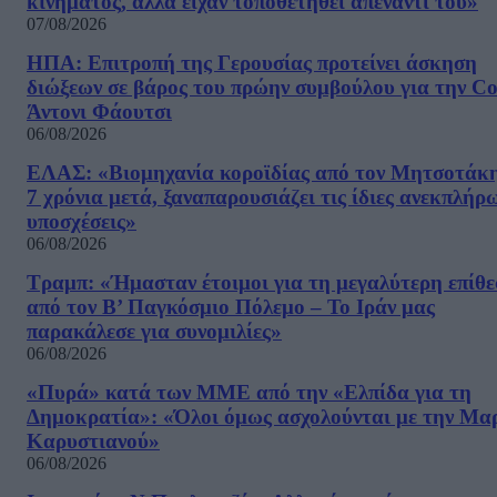
κινήματος, αλλα είχαν τοποθετηθεί απέναντί του»
07/08/2026
ΗΠΑ: Επιτροπή της Γερουσίας προτείνει άσκηση
διώξεων σε βάρος του πρώην συμβούλου για την Co
Άντονι Φάουτσι
06/08/2026
ΕΛΑΣ: «Βιομηχανία κοροϊδίας από τον Μητσοτάκ
7 χρόνια μετά, ξαναπαρουσιάζει τις ίδιες ανεκπλήρ
υποσχέσεις»
06/08/2026
Τραμπ: «Ήμασταν έτοιμοι για τη μεγαλύτερη επίθ
από τον Β’ Παγκόσμιο Πόλεμο – Το Ιράν μας
παρακάλεσε για συνομιλίες»
06/08/2026
«Πυρά» κατά των ΜΜΕ από την «Ελπίδα για τη
Δημοκρατία»: «Όλοι όμως ασχολούνται με την Μα
Καρυστιανού»
06/08/2026