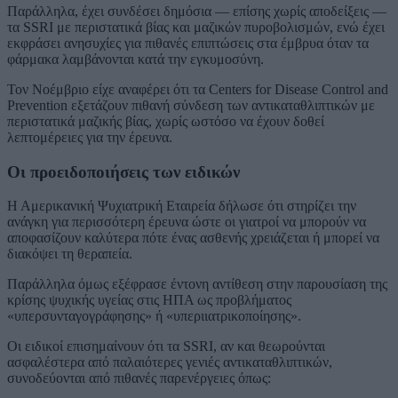
Παράλληλα, έχει συνδέσει δημόσια — επίσης χωρίς αποδείξεις —
τα SSRI με περιστατικά βίας και μαζικών πυροβολισμών, ενώ έχει
εκφράσει ανησυχίες για πιθανές επιπτώσεις στα έμβρυα όταν τα
φάρμακα λαμβάνονται κατά την εγκυμοσύνη.
Τον Νοέμβριο είχε αναφέρει ότι τα
Centers for Disease Control and
Prevention
εξετάζουν πιθανή σύνδεση των αντικαταθλιπτικών με
περιστατικά μαζικής βίας, χωρίς ωστόσο να έχουν δοθεί
λεπτομέρειες για την έρευνα.
Οι προειδοποιήσεις των ειδικών
Η Αμερικανική Ψυχιατρική Εταιρεία δήλωσε ότι στηρίζει την
ανάγκη για περισσότερη έρευνα ώστε οι γιατροί να μπορούν να
αποφασίζουν καλύτερα πότε ένας ασθενής χρειάζεται ή μπορεί να
διακόψει τη θεραπεία.
Παράλληλα όμως εξέφρασε έντονη αντίθεση στην παρουσίαση της
κρίσης ψυχικής υγείας στις ΗΠΑ ως προβλήματος
«υπερσυνταγογράφησης» ή «υπεριιατρικοποίησης».
Οι ειδικοί επισημαίνουν ότι τα SSRI, αν και θεωρούνται
ασφαλέστερα από παλαιότερες γενιές αντικαταθλιπτικών,
συνοδεύονται από πιθανές παρενέργειες όπως: