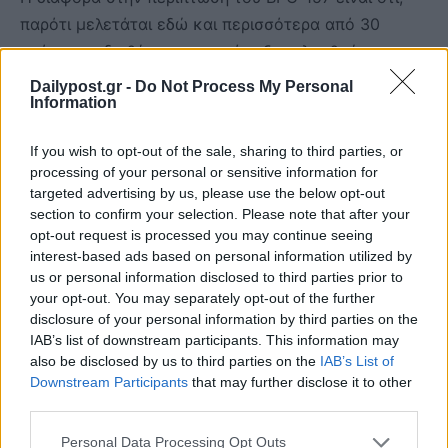
παρότι μελετάται εδώ και περισσότερα από 30
χρόνια, τα διαθέσιμα στοιχεία εξακολουθούν να
προέρχονται κυρίως από πειράματα σε ζώα και
Dailypost.gr -
Do Not Process My Personal
Information
περιορισμένες πιλοτικές μελέτες σε ανθρώπους.
If you wish to opt-out of the sale, sharing to third parties, or
Δημοσιογραφικές έρευνες έχουν επίσης επισημάνει
processing of your personal or sensitive information for
ότι μεγάλο μέρος της βιβλιογραφίας γύρω από το
targeted advertising by us, please use the below opt-out
BPC-157 προέρχεται από μία συγκεκριμένη
section to confirm your selection. Please note that after your
opt-out request is processed you may continue seeing
ερευνητική ομάδα στην Κροατία, γεγονός που
interest-based ads based on personal information utilized by
επιβάλλει ακόμη μεγαλύτερη προσοχή πριν
us or personal information disclosed to third parties prior to
θεωρηθούν τα αποτελέσματα ανεξάρτητα
your opt-out. You may separately opt-out of the further
επιβεβαιωμένα.
disclosure of your personal information by third parties on the
IAB’s list of downstream participants. This information may
also be disclosed by us to third parties on the
IAB’s List of
Ζητήματα ασφάλειας
Downstream Participants
that may further disclose it to other
third parties.
Παρότι οι κανονισμοί διαφέρουν από χώρα σε χώρα,
Personal Data Processing Opt Outs
η συνολική εικόνα δείχνει ότι ελάχιστα πεπτίδια της