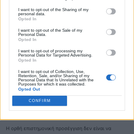
ευρύτερης θεραπευτικής κατηγορίας του BPC-157
I want to opt-out of the Sharing of my
personal data.
έχουν λάβει επίσημη έγκριση για κλινική χρήση.
Opted In
I want to opt-out of the Sale of my
Μια πρόσφατη ενημέρωση της FDA δεν θα πρέπει να
Personal Data.
Opted In
ερμηνευτεί ως αλλαγή στάσης απέναντι στην ουσία.
Η αμερικανική αρχή εξακολουθεί να αναφέρει
I want to opt-out of processing my
Personal Data for Targeted Advertising.
ανησυχίες για ανοσολογικές αντιδράσεις,
Opted In
ακαθαρσίες και έλλειψη επαρκών στοιχείων
I want to opt-out of Collection, Use,
ασφαλείας.
Retention, Sale, and/or Sharing of my
Personal Data that Is Unrelated with the
Purposes for which it was collected.
Το BPC-157 ή άλλα πεπτίδια ενδέχεται στο μέλλον
Opted Out
να αποδειχθούν χρήσιμα για συγκεκριμένες
CONFIRM
παθήσεις, σε συγκεκριμένες δόσεις και με
συγκεκριμένο τρόπο χορήγησης.
Η ορθή επιστημονική προσέγγιση δεν είναι να