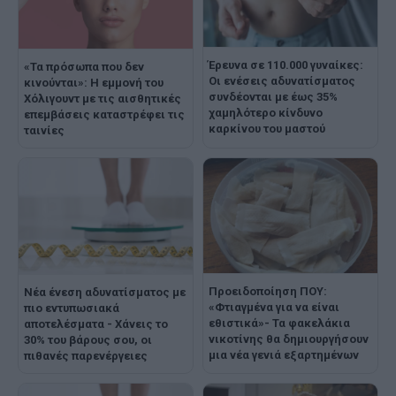
Έρευνα σε 110.000 γυναίκες:
«Τα πρόσωπα που δεν
Οι ενέσεις αδυνατίσματος
κινούνται»: Η εμμονή του
συνδέονται με έως 35%
Χόλιγουντ με τις αισθητικές
χαμηλότερο κίνδυνο
επεμβάσεις καταστρέφει τις
καρκίνου του μαστού
ταινίες
Προειδοποίηση ΠΟΥ:
Νέα ένεση αδυνατίσματος με
«Φτιαγμένα για να είναι
πιο εντυπωσιακά
εθιστικά»- Τα φακελάκια
αποτελέσματα - Χάνεις το
νικοτίνης θα δημιουργήσουν
30% του βάρους σου, οι
μια νέα γενιά εξαρτημένων
πιθανές παρενέργειες