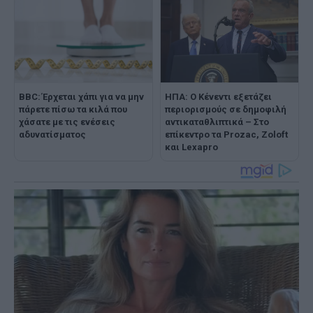
BBC: Έρχεται χάπι για να μην
ΗΠΑ: O Κένεντι εξετάζει
πάρετε πίσω τα κιλά που
περιορισμούς σε δημοφιλή
χάσατε με τις ενέσεις
αντικαταθλιπτικά – Στο
αδυνατίσματος
επίκεντρο τα Prozac, Zoloft
και Lexapro