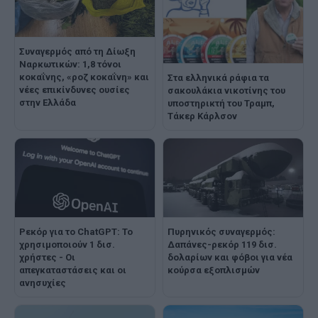
Συναγερμός από τη Δίωξη
Ναρκωτικών: 1,8 τόνοι
κοκαΐνης, «ροζ κοκαΐνη» και
Στα ελληνικά ράφια τα
νέες επικίνδυνες ουσίες
σακουλάκια νικοτίνης του
στην Ελλάδα
υποστηρικτή του Τραμπ,
Τάκερ Κάρλσον
Ρεκόρ για το ChatGPT: Το
Πυρηνικός συναγερμός:
χρησιμοποιούν 1 δισ.
Δαπάνες-ρεκόρ 119 δισ.
χρήστες - Οι
δολαρίων και φόβοι για νέα
απεγκαταστάσεις και οι
κούρσα εξοπλισμών
ανησυχίες