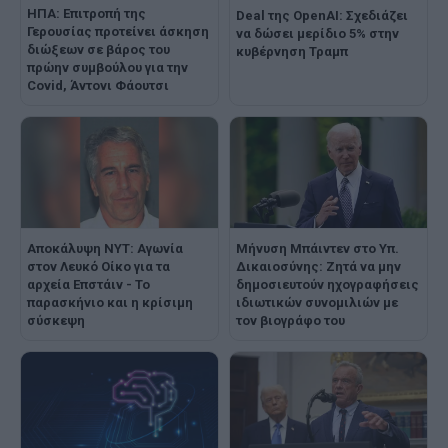
ΗΠΑ: Επιτροπή της
Deal της OpenAI: Σχεδιάζει
Γερουσίας προτείνει άσκηση
να δώσει μερίδιο 5% στην
διώξεων σε βάρος του
κυβέρνηση Τραμπ
πρώην συμβούλου για την
Covid, Άντονι Φάουτσι
Αποκάλυψη NYT: Αγωνία
Μήνυση Μπάιντεν στο Υπ.
στον Λευκό Οίκο για τα
Δικαιοσύνης: Ζητά να μην
αρχεία Επστάιν - Το
δημοσιευτούν ηχογραφήσεις
παρασκήνιο και η κρίσιμη
ιδιωτικών συνομιλιών με
σύσκεψη
τον βιογράφο του