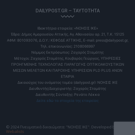
DAILYPOST.GR – ΤΑΥΤΌΤΗΤΑ
Ιδιοκτήτρια εταιρεία: «ΝΟΗΣΙΣ ΙΚΕ»
Έδρα: Δήμος Αμαρουσίου Αττικής, Αγ. Αθανασίου αρ. 21, Τ.Κ. 15125
ΑΦΜ: 801093076, Δ.Ο.Υ.: ΚΕΦΟΔΕ ΑΤΤΙΚΗΣ, E-mail: press@dailypost.gr,
Τηλ. επικοινωνίας: 2108066997
Νόμιμος Εκπρόσωπος: Ζαχαρός Σταμάτης
Μέτοχοι: Ζαχαρός Σταμάτης, Κουβαράς Γεώργιος, ΥΠΗΡΕΣΙΕΣ
ΠΡΟΗΓΜΕΝΗΣ ΤΕΧΝΟΛΟΓΙΑΣ ΠΑΡΑΓΩΓΗΣ ΟΠΤΙΚΟΑΚΟΥΣΤΙΚΩΝ
ΜΕΣΩΝ ΜΕΛΕΤΩΝ ΚΑΙ ΠΑΡΟΧΗΣ ΥΠΗΡΕΣΙΩΝ PLD PLUS ΑΝΩΝ
ΕΤΑΙΡΙΑ
Δικαιούχος του ονόματος τομέα (dailypost.gr): ΝΟΗΣΙΣ ΙΚΕ
Διευθυντής/Διαχειριστής: Ζαχαρός Σταμάτης
Διευθυντής Σύνταξης: Ρενάτο Λέκκα
Δείτε εδώ τα στοιχεία της εταιρείας
© 2024 Πνευματικά δικαιώματα: "ΝΟΗΣΙΣ ΙΚΕ". Developed by
Webalists