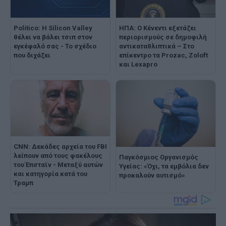
Politico: Η Silicon Valley
ΗΠΑ: O Κένεντι εξετάζει
θέλει να βάλει τσιπ στον
περιορισμούς σε δημοφιλή
εγκέφαλό σας - Το σχέδιο
αντικαταθλιπτικά – Στο
που διχάζει
επίκεντρο τα Prozac, Zoloft
και Lexapro
CNN: Δεκάδες αρχεία του FBI
λείπουν από τους φακέλους
Παγκόσμιος Οργανισμός
του Έπσταϊν - Μεταξύ αυτών
Υγείας: «Όχι, τα εμβόλια δεν
και κατηγορία κατά του
προκαλούν αυτισμό»
Τραμπ