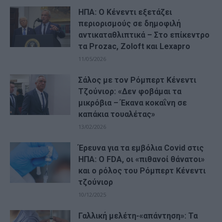
ΗΠΑ: O Κένεντι εξετάζει
περιορισμούς σε δημοφιλή
αντικαταθλιπτικά – Στο επίκεντρο
τα Prozac, Zoloft και Lexapro
11/05/2026
Σάλος με τον Ρόμπερτ Κένεντι
Τζούνιορ: «Δεν φοβάμαι τα
μικρόβια – Έκανα κοκαΐνη σε
καπάκια τουαλέτας»
13/02/2026
Έρευνα για τα εμβόλια Covid στις
ΗΠΑ: Ο FDA, οι «πιθανοί θάνατοι»
και ο ρόλος του Ρόμπερτ Κένεντι
τζούνιορ
10/12/2025
Γαλλική μελέτη-«απάντηση»: Τα