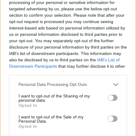
processing of your personal or sensitive information for
targeted advertising by us, please use the below opt-out
section to confirm your selection. Please note that after your
opt-out request is processed you may continue seeing
interest-based ads based on personal information utilized by
us or personal information disclosed to third parties prior to
your opt-out. You may separately opt-out of the further
disclosure of your personal information by third parties on the
IAB’s list of downstream participants. This information may
also be disclosed by us to third parties on the
IAB’s List of
Downstream Participants
that may further disclose it to other
third parties.
Personal Data Processing Opt Outs
Ο «ερωτισμός» στη… ρωμαϊκή αρένα με τα
θηρία!
I want to opt-out of the Sharing of my
personal data.
08/09/2020
Opted In
Του Θανάση Κ. Από προχθές συζητάμε τον τηλεοπτικό «Μεγάλο
I want to opt-out of the Sale of my
Personal Data.
Αδελφό». Του γίνεται έτσι – έστω και αρνητική – διαφήμιση…
Opted In
Πρόκειται για μια αθλιότητα, όπου ένα βλάκας, από τους
«έγκλειστους» του τηλε-σκουπιδιού, είπε δημόσια ότι θέλει μια