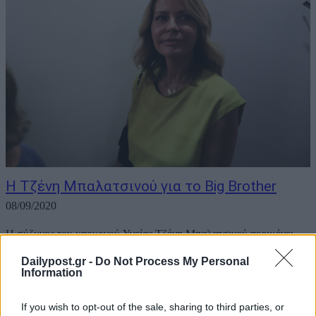
Η Τζένη Μπαλατσινού για το Big Brother
08/09/2020
Η σύζυγος του υπουργού Υγείας Τζένη Μπαλατσινού περιμένει
τον γιο της με τον Βασίλη Κικίλια αλλά δεν σταματά να είναι
Dailypost.gr -
Do Not Process My Personal
ανήσυχη. Η υπόθεση Big Brother την συγκλόνισε και έγραψε
Information
αναλυτικά την άποψή της στο jenny.gr. Αναλυτικότερα γράφει: Η
ελευθερία έχει σαφέστατα...
If you wish to opt-out of the sale, sharing to third parties, or