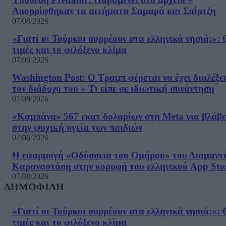
Απορρίφθηκαν τα αιτήματα Σαμαρά και Σπίρτζη
07/08/2026
«Γιατί οι Τούρκοι συρρέουν στα ελληνικά νησιά;»: 
τιμές και το φιλόξενο κλίμα
07/08/2026
Washington Post: Ο Τραμπ φέρεται να έχει διαλέξε
τον διάδοχο του – Τι είπε σε ιδιωτική συνάντηση
07/08/2026
«Καμπάνα» 567 εκατ δολαρίων στη Meta για βλάβε
στην ψυχική υγεία των παιδιών
07/08/2026
Η εφαρμογή «Οδύσσεια του Ομήρου» του Διαμαντ
Καραναστάση στην κορυφή του ελληνικού App Sto
07/08/2026
ΔΗΜΟΦΙΛΗ
«Γιατί οι Τούρκοι συρρέουν στα ελληνικά νησιά;»: 
τιμές και το φιλόξενο κλίμα