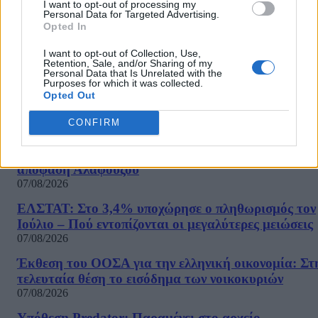
I want to opt-out of processing my
γυναίκα τη μέρα για να… αδειάζει,...
Personal Data for Targeted Advertising.
Opted In
1
2
3
Σελίδα 1 από 3
I want to opt-out of Collection, Use,
Retention, Sale, and/or Sharing of my
Personal Data that Is Unrelated with the
Purposes for which it was collected.
Opted Out
ΡΟΗ ΕΙΔΗΣΕΩΝ
CONFIRM
Τέλος Δημητριάδης και Ζούλας από τον ΣΚΑΙ, με
απόφαση Αλαφούζου
07/08/2026
ΕΛΣΤΑΤ: Στο 3,4% υποχώρησε ο πληθωρισμός τον
Ιούλιο – Πού εντοπίζονται οι μεγαλύτερες μειώσεις
07/08/2026
Έκθεση του ΟΟΣΑ για την ελληνική οικονομία: Στ
τελευταία θέση το εισόδημα των νοικοκυριών
07/08/2026
Υπόθεση Predator: Παραμένει στο αρχείο –