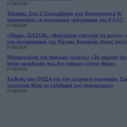
07/08/2026
Τσίπρας: Στις 2 Σεπτεμβρίου στη Θεσσαλονίκη θα
παρουσιάσει το οικονομικό πρόγραμμα της ΕΛΑΣ
07/08/2026
«Πυρά» ΠΑΣΟΚ: «Βαφτίζουν επιτυχία τη μεταφο
του λογαριασμού της Ρήτρας Διαφυγής στους πολίτ
07/08/2026
Μπακογιάννη για πρόωρες εκλογές: «Το σύμπαν έχε
πλέον εμπεδώσει πως δεν υπάρχει τέτοιο θέμα»
07/08/2026
Έκθεση του ΟΟΣΑ για την ελληνική οικονομία: Στ
τελευταία θέση το εισόδημα των νοικοκυριών
07/08/2026
Μία ομάδα έμπειρων δημοσιογράφων δημιούργησαν πριν μερικά χρόνια το
dailypost.gr, με στόχο την αντικειμενική ενημέρωση και την ανάλυση πίσω από
τους τίτλους των ειδήσεων. Μαζί με μια μαχητική δημοσιογραφική ομάδα,
αποκαλύπτουν πολιτικά και παραπολιτικά θέματα, γράφουν επωνύμως την
άποψη τους, με γνώμονα τον ενημερωμένο αναγνώστη.