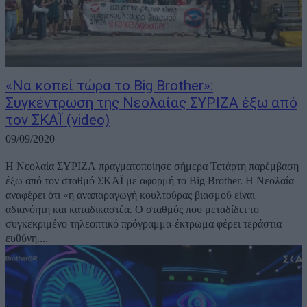
«Να κοπεί τώρα το Big Brother»:
Συγκέντρωση της Νεολαίας ΣΥΡΙΖΑ έξω από
τον ΣΚΑΪ (video)
09/09/2020
Η Νεολαία ΣΥΡΙΖΑ πραγματοποίησε σήμερα Τετάρτη παρέμβαση
έξω από τον σταθμό ΣΚΑΪ με αφορμή το Big Brother. Η Νεολαία
αναφέρει ότι «η αναπαραγωγή κουλτούρας βιασμού είναι
αδιανόητη και καταδικαστέα. Ο σταθμός που μεταδίδει το
συγκεκριμένο τηλεοπτικό πρόγραμμα-έκτρωμα φέρει τεράστια
ευθύνη....