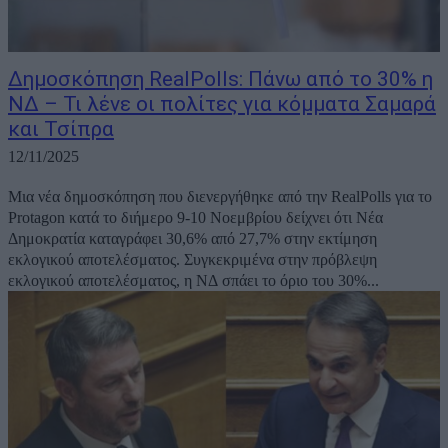
Δημοσκόπηση RealPolls: Πάνω από το 30% η
ΝΔ – Τι λένε οι πολίτες για κόμματα Σαμαρά
και Τσίπρα
12/11/2025
Μια νέα δημοσκόπηση που διενεργήθηκε από την RealPolls για το
Protagon κατά το διήμερο 9-10 Νοεμβρίου δείχνει ότι Νέα
Δημοκρατία καταγράφει 30,6% από 27,7% στην εκτίμηση
εκλογικού αποτελέσματος. Συγκεκριμένα στην πρόβλεψη
εκλογικού αποτελέσματος, η ΝΔ σπάει το όριο του 30%...