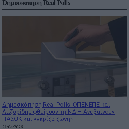
Dημοσκόπηση Real Polls
Δημοσκόπηση Real Polls: ΟΠΕΚΕΠΕ και
Λαζαρίδης φθείρουν τη ΝΔ – Ανεβαίνουν
ΠΑΣΟΚ και «γκρίζα ζώνη»
21/04/2026