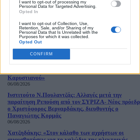
ΕΛΑΣ: «Βιομηχανία κοροϊδίας από τον Μητσοτάκ
I want to opt-out of processing my
Personal Data for Targeted Advertising.
7 χρόνια μετά, ξαναπαρουσιάζει τις ίδιες ανεκπλήρ
Opted In
υποσχέσεις»
06/08/2026
I want to opt-out of Collection, Use,
Retention, Sale, and/or Sharing of my
Personal Data that Is Unrelated with the
Τραμπ: «Ήμασταν έτοιμοι για τη μεγαλύτερη επίθ
Purposes for which it was collected.
από τον Β’ Παγκόσμιο Πόλεμο – Το Ιράν μας
Opted Out
παρακάλεσε για συνομιλίες»
06/08/2026
CONFIRM
«Πυρά» κατά των ΜΜΕ από την «Ελπίδα για τη
Δημοκρατία»: «Όλοι όμως ασχολούνται με την Μα
Καρυστιανού»
06/08/2026
Ινστιτούτο Ν.Πουλαντζάς: Αλλαγές μετά την
παραίτηση Ρεπούση από τον ΣΥΡΙΖΑ- Νέος πρόεδρ
ο Χριστόφορος Βερναρδάκης, διευθυντής ο
Παναγιώτης Κορμάς
06/08/2026
Χατζηδάκης: «Στον κάλαθο των αχρήστων οι
αμφισβητήσεις για το καλώδιο της ηλεκτρικής