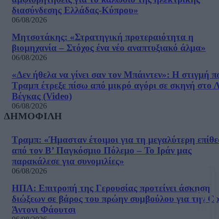
διασύνδεσης Ελλάδας-Κύπρου»
06/08/2026
Μητσοτάκης: «Στρατηγική προτεραιότητα η
βιομηχανία – Στόχος ένα νέο αναπτυξιακό άλμα»
06/08/2026
«Δεν ήθελα να γίνει σαν τον Μπάιντεν»: Η στιγμή π
Τραμπ έτρεξε πίσω από μικρό αγόρι σε σκηνή στο 
Βέγκας (Video)
06/08/2026
ΔΗΜΟΦΙΛΗ
Τραμπ: «Ήμασταν έτοιμοι για τη μεγαλύτερη επίθ
από τον Β’ Παγκόσμιο Πόλεμο – Το Ιράν μας
παρακάλεσε για συνομιλίες»
06/08/2026
ΗΠΑ: Επιτροπή της Γερουσίας προτείνει άσκηση
διώξεων σε βάρος του πρώην συμβούλου για την Co
Άντονι Φάουτσι