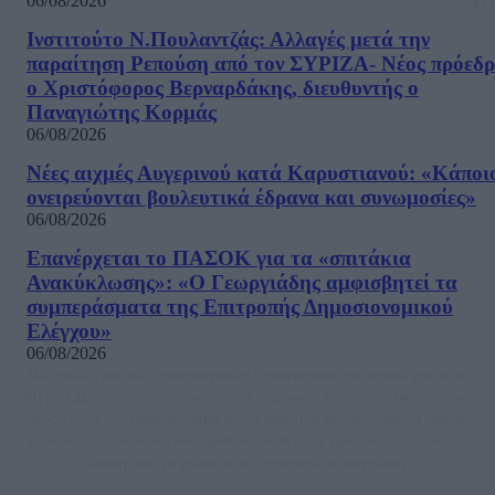
06/08/2026
Ινστιτούτο Ν.Πουλαντζάς: Αλλαγές μετά την
παραίτηση Ρεπούση από τον ΣΥΡΙΖΑ- Νέος πρόεδρ
ο Χριστόφορος Βερναρδάκης, διευθυντής ο
Παναγιώτης Κορμάς
06/08/2026
Νέες αιχμές Αυγερινού κατά Καρυστιανού: «Kάποι
ονειρεύονται βουλευτικά έδρανα και συνωμοσίες»
06/08/2026
Επανέρχεται το ΠΑΣΟΚ για τα «σπιτάκια
Ανακύκλωσης»: «Ο Γεωργιάδης αμφισβητεί τα
συμπεράσματα της Επιτροπής Δημοσιονομικού
Ελέγχου»
06/08/2026
Μία ομάδα έμπειρων δημοσιογράφων δημιούργησαν πριν μερικά χρόνια το
dailypost.gr, με στόχο την αντικειμενική ενημέρωση και την ανάλυση πίσω από
τους τίτλους των ειδήσεων. Μαζί με μια μαχητική δημοσιογραφική ομάδα,
αποκαλύπτουν πολιτικά και παραπολιτικά θέματα, γράφουν επωνύμως την
άποψη τους, με γνώμονα τον ενημερωμένο αναγνώστη.