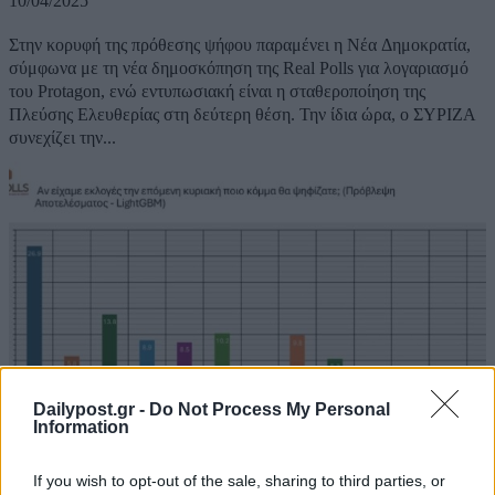
10/04/2025
Στην κορυφή της πρόθεσης ψήφου παραμένει η Νέα Δημοκρατία,
σύμφωνα με τη νέα δημοσκόπηση της Real Polls για λογαριασμό
του Protagon, ενώ εντυπωσιακή είναι η σταθεροποίηση της
Πλεύσης Ελευθερίας στη δεύτερη θέση. Την ίδια ώρα, ο ΣΥΡΙΖΑ
συνεχίζει την...
Dailypost.gr -
Do Not Process My Personal
Information
If you wish to opt-out of the sale, sharing to third parties, or
Real Polls: Σταθερά πρώτη η ΝΔ, πέφτουν