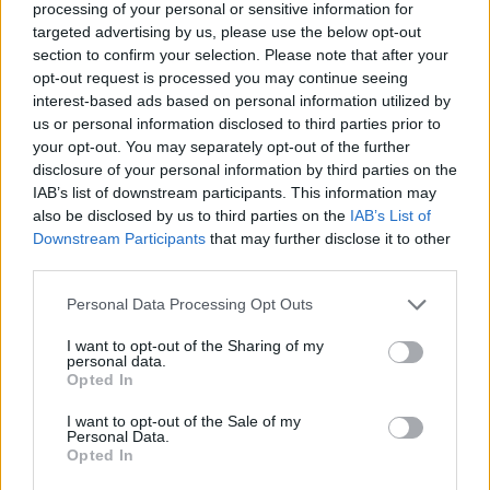
processing of your personal or sensitive information for
ΠΑΣΟΚ-ΣΥΡΙΖΑ, ανεβαίνουν
targeted advertising by us, please use the below opt-out
Κωνσταντοπούλου- Λατινοπούλου
section to confirm your selection. Please note that after your
opt-out request is processed you may continue seeing
08/02/2025
interest-based ads based on personal information utilized by
Μεγάλη δημοσκόπηση της Real Polls δημοσιεύει σήμερα το
us or personal information disclosed to third parties prior to
Protagon, η οποία διεξήχθη την περίοδο 4-6 Φεβρουαρίου. Η
your opt-out. You may separately opt-out of the further
έρευνα στην οποία συμμετείχαν 1.617 άτομα με δικαίωμα ψήφου,
disclosure of your personal information by third parties on the
περιγράφεται το ρευστό και παράλληλα ακανθώδες πλαίσιο στο
IAB’s list of downstream participants. This information may
οποίο θα κινηθούμε ως χώρα το...
also be disclosed by us to third parties on the
IAB’s List of
Downstream Participants
that may further disclose it to other
third parties.
Personal Data Processing Opt Outs
ΡΟΗ ΕΙΔΗΣΕΩΝ
I want to opt-out of the Sharing of my
personal data.
Opted In
ΗΠΑ: Επιτροπή της Γερουσίας προτείνει άσκηση
διώξεων σε βάρος του πρώην συμβούλου για την Co
I want to opt-out of the Sale of my
Άντονι Φάουτσι
Personal Data.
Opted In
06/08/2026