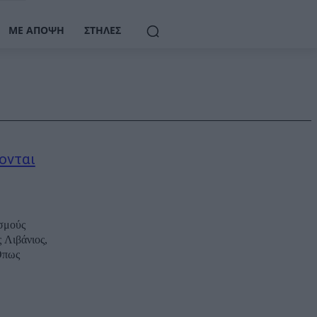
ΜΕ ΆΠΟΨΗ
ΣΤΉΛΕΣ
ονται
ασμούς
 Λιβάνιος,
Όπως