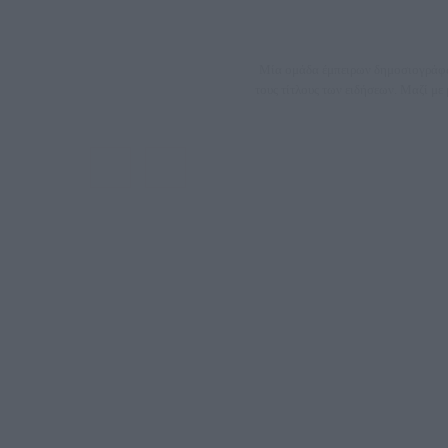
Μία ομάδα έμπειρων δημοσιογράφων
τους τίτλους των ειδήσεων. Μαζί μ
ΑΦΜ: 80
Μέτοχοι: Ζαχαρός Σταμάτης, Κουβαράς Γεώργιος, ΥΠ