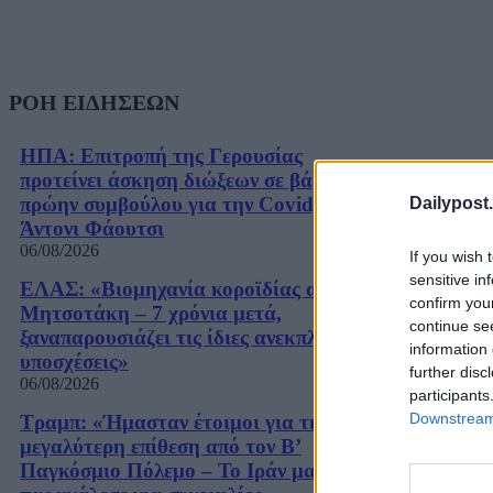
ΡΟΗ ΕΙΔΗΣΕΩΝ
ΗΠΑ: Επιτροπή της Γερουσίας
προτείνει άσκηση διώξεων σε βάρος του
πρώην συμβούλου για την Covid,
Dailypost.
Άντονι Φάουτσι
06/08/2026
If you wish 
sensitive in
ΕΛΑΣ: «Βιομηχανία κοροϊδίας από τον
confirm you
Μητσοτάκη – 7 χρόνια μετά,
continue se
ξαναπαρουσιάζει τις ίδιες ανεκπλήρωτες
information 
υποσχέσεις»
further disc
06/08/2026
participants
Downstream 
Τραμπ: «Ήμασταν έτοιμοι για τη
μεγαλύτερη επίθεση από τον Β’
Παγκόσμιο Πόλεμο – Το Ιράν μας