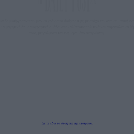
 δημιούργησαν πριν μερικά χρόνια το dailypost.gr, με στόχο την αντικειμενική ε
ε μια μαχητική δημοσιογραφική ομάδα, αποκαλύπτουν πολιτικά και παραπολιτικά 
τους, με γνώμονα τον ενημερωμένο αναγνώστη.
DAILYPOST.GR – ΤΑΥΤΌΤΗΤΑ
Ιδιοκτήτρια εταιρεία: «ΝΟΗΣΙΣ ΙΚΕ»
Έδρα: Δήμος Αμαρουσίου Αττικής, Αγ. Αθανασίου αρ. 21, Τ.Κ. 15125
1093076, Δ.Ο.Υ.: ΚΕΦΟΔΕ ΑΤΤΙΚΗΣ, E-mail: press@dailypost.gr, Τηλ. επικοινωνίας: 21
Νόμιμος Εκπρόσωπος: Ζαχαρός Σταμάτης
ΗΡΕΣΙΕΣ ΠΡΟΗΓΜΕΝΗΣ ΤΕΧΝΟΛΟΓΙΑΣ ΠΑΡΑΓΩΓΗΣ ΟΠΤΙΚΟΑΚΟΥΣΤΙΚΩΝ ΜΕΣΩΝ ΜΕ
Δικαιούχος του ονόματος τομέα (dailypost.gr): ΝΟΗΣΙΣ ΙΚΕ
Διευθυντής/Διαχειριστής: Ζαχαρός Σταμάτης
Διευθυντής Σύνταξης: Ρενάτο Λέκκα
Δείτε εδώ τα στοιχεία της εταιρείας