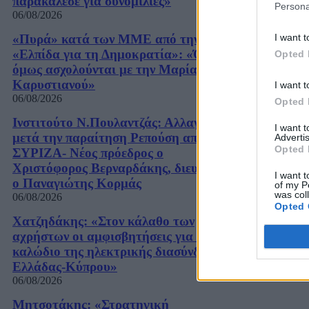
παρακάλεσε για συνομιλίες»
Persona
06/08/2026
I want t
«Πυρά» κατά των ΜΜΕ από την
«Ελπίδα για τη Δημοκρατία»: «Όλοι
Opted 
όμως ασχολούνται με την Μαρία
Καρυστιανού»
I want t
06/08/2026
Opted 
Ινστιτούτο Ν.Πουλαντζάς: Αλλαγές
I want 
μετά την παραίτηση Ρεπούση από τον
Advertis
Opted 
ΣΥΡΙΖΑ- Νέος πρόεδρος ο
Χριστόφορος Βερναρδάκης, διευθυντής
I want t
ο Παναγιώτης Κορμάς
of my P
was col
06/08/2026
Opted 
Χατζηδάκης: «Στον κάλαθο των
αχρήστων οι αμφισβητήσεις για το
καλώδιο της ηλεκτρικής διασύνδεσης
Ελλάδας-Κύπρου»
06/08/2026
Μητσοτάκης: «Στρατηγική