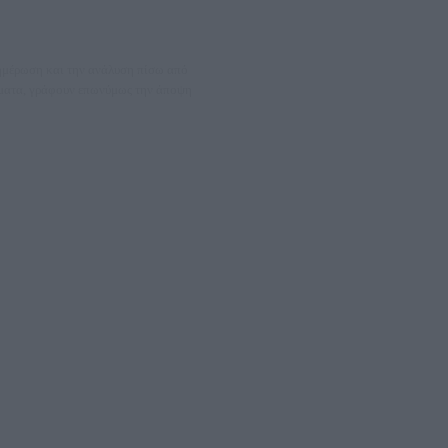
νημέρωση και την ανάλυση πίσω από
θέματα, γράφουν επωνύμως την άποψη
08066997
ΛΕΤΩΝ ΚΑΙ ΠΑΡΟΧΗΣ ΥΠΗΡΕΣΙΩΝ PLD PLUS ΑΝΩΝ ΕΤΑΙΡΙΑ