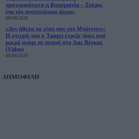
προτεραιότητα η βιομηχανία – Στόχος
ένα νέο αναπτυξιακό άλμα»
06/08/2026
«Δεν ήθελα να γίνει σαν τον Μπάιντεν»:
Η στιγμή που ο Τραμπ έτρεξε πίσω από
μικρό αγόρι σε σκηνή στο Λας Βέγκας
(Video)
06/08/2026
ΔΗΜΟΦΙΛΗ