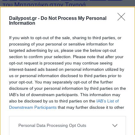
του Μητσοτάκη στον Ταγαρά
03/06/2026
Dailypost.gr -
Do Not Process My Personal
Information
Με λόγια βαθιάς συγκίνησης και προσωπικής φόρτισης
αποχαιρέτησε τον Νίκο Ταγαρά ο πρωθυπουργός Κυριάκος
If you wish to opt-out of the sale, sharing to third parties, or
Μητσοτάκης, κατά την εξόδιο ακολουθία που τελέστηκε στον Ιερό
processing of your personal or sensitive information for
Μητροπολιτικό Ναό του Αποστόλου Παύλου στην Κόρινθο. Ο
targeted advertising by us, please use the below opt-out
πρωθυπουργός έκανε λόγο για έναν «πολύτιμο συνεργάτη» και
section to confirm your selection. Please note that after your
προσωπικό...
opt-out request is processed you may continue seeing
interest-based ads based on personal information utilized by
us or personal information disclosed to third parties prior to
your opt-out. You may separately opt-out of the further
disclosure of your personal information by third parties on the
ΡΟΗ ΕΙΔΗΣΕΩΝ
IAB’s list of downstream participants. This information may
also be disclosed by us to third parties on the
IAB’s List of
Η Ισπανία επιβάλλει συνοριακούς ελέγχους σε
Downstream Participants
that may further disclose it to other
ταξιδιώτες από την Ιταλία
third parties.
08/08/2026
Personal Data Processing Opt Outs
CNN: Γιατί ο κορυφαίος στρατηγός του Τραμπ ζητ
διπλωματική έξοδο από το Ιράν