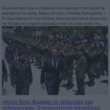
Συγκλονιστικός ήταν ο επικήδειος που εκφώνησε στην κηδεία της
αγαπημένης του φίλης, Μάρως Κοντού, ο Νικήτας Κακλαμάνης. «
Η πίκρα σήμερα δεν έχει σύνορα, πίκρα για μένα αλλά και για όλη
την Ελλάδα που σήμερα αγκαλιάζει στην τελευταία πράξη του...
«Αντίο Νίκο, θυμάμαι το τελευταίο μας
τηλεφώνημα»- Ο συγκινητικός επικήδειος