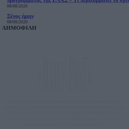
προγράμματος της ΕΛΑΣ – Τι περιλαμβάνει το σχέ
08/08/2026
Ξένος ήμην
08/08/2026
ΔΗΜΟΦΙΛΗ
Μία ομάδα έμπειρων δημοσιογράφων δημιούργησαν πριν μερικά χρόνια το
dailypost.gr, με στόχο την αντικειμενική ενημέρωση και την ανάλυση πίσω από
τους τίτλους των ειδήσεων. Μαζί με μια μαχητική δημοσιογραφική ομάδα,
αποκαλύπτουν πολιτικά και παραπολιτικά θέματα, γράφουν επωνύμως την
άποψη τους, με γνώμονα τον ενημερωμένο αναγνώστη.