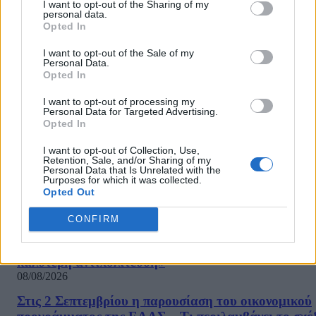
I want to opt-out of the Sharing of my
08/08/2026
personal data.
Opted In
Φρουροί της Επανάστασης: «Το Ορμούζ θα ανοίξει
όταν οι ΗΠΑ αποδεχθούν τους όρους του Ιράν»
I want to opt-out of the Sale of my
Personal Data.
08/08/2026
Opted In
Νέο πλήγμα για το κόμμα Καρυστιανού: Αποχωρεί 
I want to opt-out of processing my
Νίκος Μπρουτζάκης – Καταγγέλει αυθαιρεσία και
Personal Data for Targeted Advertising.
φίμωση
Opted In
08/08/2026
I want to opt-out of Collection, Use,
«Θα δείξει μια πλευρά της που δεν έχει φανεί ακόμ
Retention, Sale, and/or Sharing of my
Personal Data that Is Unrelated with the
Νέα σειρά για τη Μελάνια Τραμπ μετά το ντοκιμαν
Purposes for which it was collected.
«Melania»
Opted Out
08/08/2026
CONFIRM
Σκέρτσος για ΠΑΣΟΚ: «Κανένα ουσιαστικό
επιχείρημα για την έκθεση του ΟΟΣΑ – Αξίζουμε ό
καλύτερη αντιπολίτευση»
08/08/2026
Στις 2 Σεπτεμβρίου η παρουσίαση του οικονομικού