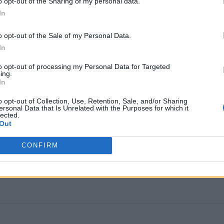
o opt-out of the Sharing of my personal data.
α σε συνοδεύει στην τελευταία σου κατοικία.
In
o opt-out of the Sale of my Personal Data.
In
to opt-out of processing my Personal Data for Targeted
ing.
In
o opt-out of Collection, Use, Retention, Sale, and/or Sharing
ersonal Data that Is Unrelated with the Purposes for which it
lected.
Out
CONFIRM