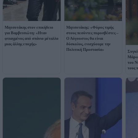
Μητσοτάκης στον επικήδειο
Μητσοτάκης: «Φόρος τιμής
για Βαρβιτσιώτη: «Ηταν
στους πεσόντες πυροσβέστες –
φτιαγμένος από σπάνιο μέταλλο
Ο Αύγουστος θα είναι
μιας άλλης εποχής»
δύσκολος, ενισχύουμε την
Πολιτική Προστασία»
Συγκί
Μάρως
του Ν
τους 