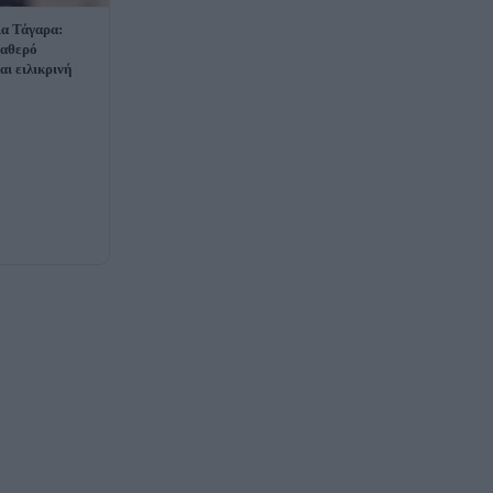
ια Τάγαρα:
ταθερό
αι ειλικρινή