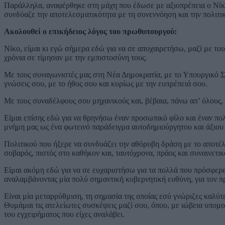
Παράλληλα, αναφέρθηκε στη μάχη που έδωσε με αξιοπρέπεια ο Νίκο
συνδύαζε την αποτελεσματικότητα με τη συνεννόηση και την πολιτικ
Ακολουθεί ο επικήδειος λόγος του πρωθυπουργού:
Νίκο, είμαι κι εγώ σήμερα εδώ για να σε αποχαιρετήσω, μαζί με το
χρόνια σε τίμησαν με την εμπιστοσύνη τους.
Με τους συναγωνιστές μας στη Νέα Δημοκρατία, με το Υπουργικό Συμβ
γνώσεις σου, με το ήθος σου και κυρίως με την ευπρέπειά σου.
Με τους συναδέλφους σου μηχανικούς και, βέβαια, πάνω απ’ όλους,
Είμαι επίσης εδώ για να θρηνήσω έναν προσωπικό φίλο και έναν πολ
μνήμη μας ως ένα φωτεινό παράδειγμα αυτοδημιούργητου και άξιου
Πολιτικού που ήξερε να συνδυάζει την αθόρυβη δράση με το αποτέ
σοβαρός, πιστός στο καθήκον και, ταυτόχρονα, πράος και συναινετικ
Είμαι ακόμη εδώ για να σε ευχαριστήσω για τα πολλά που πρόσφερ
αναλαμβάνοντας μία πολύ σημαντική κυβερνητική ευθύνη, για τον 
Είναι μία μεταρρύθμιση, τη σημασία της οποίας εσύ γνώριζες καλύτ
Θυμάμαι τις ατελείωτες συσκέψεις μαζί σου, όπου, με ιώβεια υπομο
του εγχειρήματος που είχες αναλάβει.