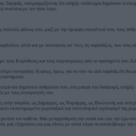
ς Ταγαράς, υπογραμμίζοντας ότι υπήρξε υπόδειγμα δημόσιου λειτου
ή συνέπεια με τον ήπιο λόγο.
υς πολλούς φίλους σου, μαζί με την όμορφη οικογένειά σου, τους ανθ
ούλιο, αλλά και με πολιτικούς απ’ όλες τις παρατάξεις, που τους κέ
 με τους Κορίνθιους και τους συμπατριώτες από το αγαπημένο σου Χι
ύτιμο συνεργάτη. Κυρίως, όμως, για να σου πω από καρδιάς ότι θα με
 επιστήμονα.
λεσμα και δημόσιου ανθρώπου που, στη μακρά του διαδρομή, υπήρξε 
ός με τους συνομιλητές του.
ες στην πατρίδα, ως Δήμαρχος, ως Νομάρχης, ως Βουλευτής και ύστε
πρώτο ολοκληρωμένο χωροταξικό και πολεοδομικό σχεδιασμό της χώρ
ερα από τον καθένα. Μια μεταρρύθμιση την οποία και εγώ την έχω στ
νή, μας εξηγούσες και μας έδινες με απλά λόγια να καταλάβουμε την