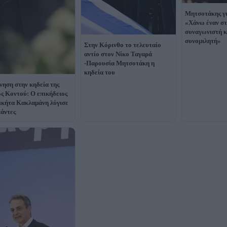
Μητσοτάκης γ
«Χάνω έναν σ
συναγωνιστή κ
συνομιλητή»
Στην Κόρινθο το τελευταίο
αντίο στον Νίκο Ταγαρά
-Παρουσία Μητσοτάκη η
κηδεία του
νηση στην κηδεία της
 Κοντού: Ο επικήδειος
ικήτα Κακλαμάνη λύγισε
πάντες