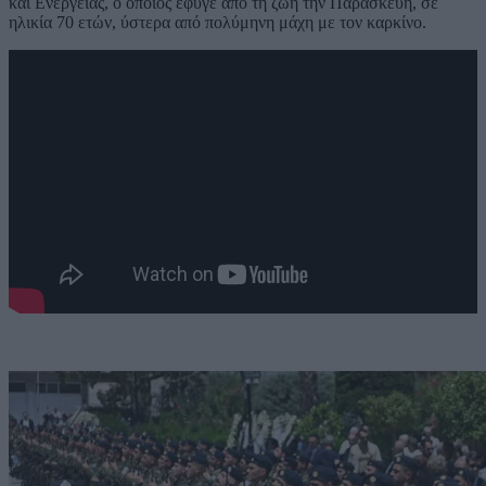
και Ενέργειας, ο οποίος έφυγε από τη ζωή την Παρασκευή, σε
ηλικία 70 ετών, ύστερα από πολύμηνη μάχη με τον καρκίνο.