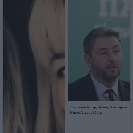
Στην κηδεία της Βάγιας Νέστορα ο
Νίκος Ανδρουλάκης