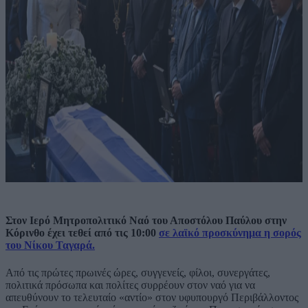
Στον Ιερό Μητροπολιτικό Ναό του Αποστόλου Παύλου στην
Κόρινθο έχει τεθεί από τις 10:00
σε λαϊκό προσκύνημα η σορός
του Νίκου Ταγαρά.
Από τις πρώτες πρωινές ώρες, συγγενείς, φίλοι, συνεργάτες,
πολιτικά πρόσωπα και πολίτες συρρέουν στον ναό για να
απευθύνουν το τελευταίο «αντίο» στον υφυπουργό Περιβάλλοντος