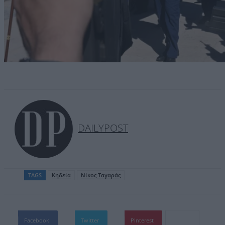
DAILYPOST
TAGS
Κηδεία
Νίκος Ταγαράς
Facebook
Twitter
Pinterest