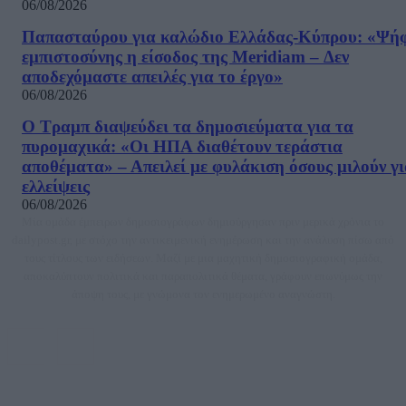
06/08/2026
Παπασταύρου για καλώδιο Ελλάδας-Κύπρου: «Ψή
εμπιστοσύνης η είσοδος της Meridiam – Δεν
αποδεχόμαστε απειλές για το έργο»
06/08/2026
Ο Τραμπ διαψεύδει τα δημοσιεύματα για τα
πυρομαχικά: «Οι ΗΠΑ διαθέτουν τεράστια
αποθέματα» – Απειλεί με φυλάκιση όσους μιλούν γ
ελλείψεις
06/08/2026
Μία ομάδα έμπειρων δημοσιογράφων δημιούργησαν πριν μερικά χρόνια το
dailypost.gr, με στόχο την αντικειμενική ενημέρωση και την ανάλυση πίσω από
τους τίτλους των ειδήσεων. Μαζί με μια μαχητική δημοσιογραφική ομάδα,
αποκαλύπτουν πολιτικά και παραπολιτικά θέματα, γράφουν επωνύμως την
άποψη τους, με γνώμονα τον ενημερωμένο αναγνώστη.