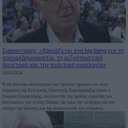
Σιακαντάρης: «Χρειάζεται ένα big bang για τη
σοσιαλδημοκρατία, τη ριζοσπαστική
Αριστερά και την πολιτική οικολογία»
28/05/2026
Έναν σύντομο απολογισμό των πρώτων ημερών του νέου
κόμματος της Ελληνικής Αριστερής Συμπαράταξης έκανε ο
Γιώργος Σιακαντάρης, συντονιστής της ομάδας εργασίας του
Ινστιτούτου του Αλέξη Τσίπρα. Ως προς την εκτίμηση για τον
απόηχο της ίδρυσης και της ανακοίνωσης του ονόματος...