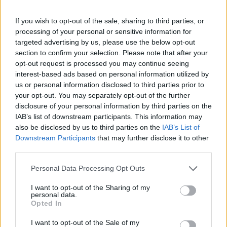
26/05/2026
If you wish to opt-out of the sale, sharing to third parties, or
Επίθεση στον Γιώργο Σιακαντάρη λίγο πριν την παρουσίαση του
processing of your personal or sensitive information for
κόμματος του Αλέξη Τσίπρα εξαπέλυσε το ΠΑΣΟΚ. Το κόμμα της
targeted advertising by us, please use the below opt-out
αξιωματικής αντιπολίτευσης, λίγο πριν από την επίσημη
section to confirm your selection. Please note that after your
ανακοίνωση ίδρυσης του νέου κόμματος του Αλέξη Τσίπρα, τονίζει
opt-out request is processed you may continue seeing
ότι ο κ. Σιακαντάρης «άφησε...
interest-based ads based on personal information utilized by
us or personal information disclosed to third parties prior to
your opt-out. You may separately opt-out of the further
disclosure of your personal information by third parties on the
IAB’s list of downstream participants. This information may
also be disclosed by us to third parties on the
IAB’s List of
ΡΟΗ ΕΙΔΗΣΕΩΝ
Downstream Participants
that may further disclose it to other
third parties.
ΗΠΑ: Επιτροπή της Γερουσίας προτείνει άσκηση
διώξεων σε βάρος του πρώην συμβούλου για την Co
Personal Data Processing Opt Outs
Άντονι Φάουτσι
06/08/2026
I want to opt-out of the Sharing of my
personal data.
Opted In
ΕΛΑΣ: «Βιομηχανία κοροϊδίας από τον Μητσοτάκ
7 χρόνια μετά, ξαναπαρουσιάζει τις ίδιες ανεκπλήρ
I want to opt-out of the Sale of my
υποσχέσεις»