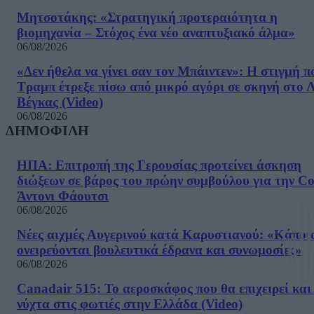
Μητσοτάκης: «Στρατηγική προτεραιότητα η
βιομηχανία – Στόχος ένα νέο αναπτυξιακό άλμα»
06/08/2026
«Δεν ήθελα να γίνει σαν τον Μπάιντεν»: Η στιγμή π
Τραμπ έτρεξε πίσω από μικρό αγόρι σε σκηνή στο 
Βέγκας (Video)
06/08/2026
ΔΗΜΟΦΙΛΗ
ΗΠΑ: Επιτροπή της Γερουσίας προτείνει άσκηση
διώξεων σε βάρος του πρώην συμβούλου για την Co
Άντονι Φάουτσι
06/08/2026
Νέες αιχμές Αυγερινού κατά Καρυστιανού: «Kάποι
ονειρεύονται βουλευτικά έδρανα και συνωμοσίες»
06/08/2026
Canadair 515: Το αεροσκάφος που θα επιχειρεί και
νύχτα στις φωτιές στην Ελλάδα (Video)