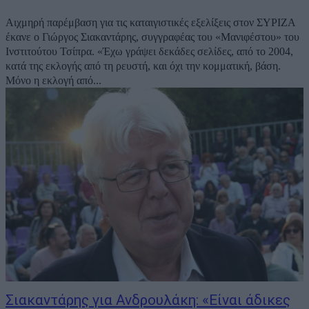
Αιχμηρή παρέμβαση για τις καταιγιστικές εξελίξεις στον ΣΥΡΙΖΑ
έκανε ο Γιώργος Σιακαντάρης, συγγραφέας του «Μανιφέστου» του
Ινστιτούτου Τσίπρα. «Έχω γράψει δεκάδες σελίδες, από το 2004,
κατά της εκλογής από τη ρευστή, και όχι την κομματική, βάση.
Μόνο η εκλογή από...
Σιακαντάρης για Ανδρουλάκη: «Είναι άδικες