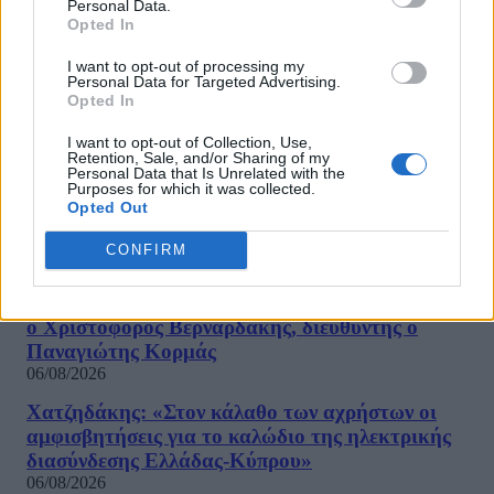
Personal Data.
06/08/2026
Opted In
Τραμπ: «Ήμασταν έτοιμοι για τη μεγαλύτερη επίθ
I want to opt-out of processing my
Personal Data for Targeted Advertising.
από τον Β’ Παγκόσμιο Πόλεμο – Το Ιράν μας
Opted In
παρακάλεσε για συνομιλίες»
06/08/2026
I want to opt-out of Collection, Use,
Retention, Sale, and/or Sharing of my
«Πυρά» κατά των ΜΜΕ από την «Ελπίδα για τη
Personal Data that Is Unrelated with the
Purposes for which it was collected.
Δημοκρατία»: «Όλοι όμως ασχολούνται με την Μα
Opted Out
Καρυστιανού»
06/08/2026
CONFIRM
Ινστιτούτο Ν.Πουλαντζάς: Αλλαγές μετά την
παραίτηση Ρεπούση από τον ΣΥΡΙΖΑ- Νέος πρόεδρ
ο Χριστόφορος Βερναρδάκης, διευθυντής ο
Παναγιώτης Κορμάς
06/08/2026
Χατζηδάκης: «Στον κάλαθο των αχρήστων οι
αμφισβητήσεις για το καλώδιο της ηλεκτρικής
διασύνδεσης Ελλάδας-Κύπρου»
06/08/2026