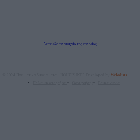
ΑΦΜ: 801093076, Δ.Ο.Υ.: ΚΕΦΟΔΕ ΑΤΤΙΚΗΣ, E-mail: press@dailypost.gr, Τηλ.
επικοινωνίας: 2108066997
Νόμιμος Εκπρόσωπος: Ζαχαρός Σταμάτης
Μέτοχοι: Ζαχαρός Σταμάτης, Κουβαράς Γεώργιος, ΥΠΗΡΕΣΙΕΣ ΠΡΟΗΓΜΕΝΗΣ
ΤΕΧΝΟΛΟΓΙΑΣ ΠΑΡΑΓΩΓΗΣ ΟΠΤΙΚΟΑΚΟΥΣΤΙΚΩΝ ΜΕΣΩΝ ΜΕΛΕΤΩΝ ΚΑΙ
ΠΑΡΟΧΗΣ ΥΠΗΡΕΣΙΩΝ PLD PLUS ΑΝΩΝ ΕΤΑΙΡΙΑ
Δικαιούχος του ονόματος τομέα (dailypost.gr): ΝΟΗΣΙΣ ΙΚΕ
Διευθυντής/Διαχειριστής: Ζαχαρός Σταμάτης
Διευθυντής Σύνταξης: Ρενάτο Λέκκα
Δείτε εδώ τα στοιχεία της εταιρείας
© 2024 Πνευματικά δικαιώματα: "ΝΟΗΣΙΣ ΙΚΕ". Developed by
Webalists
Πολιτική απορρήτου
Όροι χρήσης
Επικοινωνία