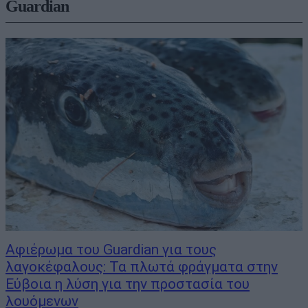
Guardian
Αφιέρωμα του Guardian για τους
λαγοκέφαλους: Τα πλωτά φράγματα στην
Εύβοια η λύση για την προστασία του
λουόμενων