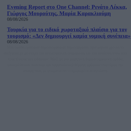
Evening Report στο One Channel: Ρενάτο Λέκκα,
Γιώργος Μουρούτης, Μαρία Καρακλιούμη
08/08/2026
Τουρκία για το ειδικό χωροταξικό πλαίσιο για τον
τουρισμό: «Δεν δημιουργεί καμία νομική συνέπεια»
08/08/2026
Μία ομάδα έμπειρων δημοσιογράφων δημιούργησαν πριν μερικά χρόνια το
dailypost.gr, με στόχο την αντικειμενική ενημέρωση και την ανάλυση πίσω από
τους τίτλους των ειδήσεων. Μαζί με μια μαχητική δημοσιογραφική ομάδα,
αποκαλύπτουν πολιτικά και παραπολιτικά θέματα, γράφουν επωνύμως την
άποψη τους, με γνώμονα τον ενημερωμένο αναγνώστη.
DAILYPOST.GR – ΤΑΥΤΌΤΗΤΑ
Ιδιοκτήτρια εταιρεία: «ΝΟΗΣΙΣ ΙΚΕ»
Έδρα: Δήμος Αμαρουσίου Αττικής, Αγ. Αθανασίου αρ. 21, Τ.Κ. 15125