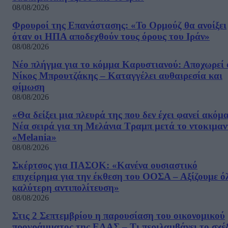
08/08/2026
Φρουροί της Επανάστασης: «Το Ορμούζ θα ανοίξει
όταν οι ΗΠΑ αποδεχθούν τους όρους του Ιράν»
08/08/2026
Νέο πλήγμα για το κόμμα Καρυστιανού: Αποχωρεί 
Νίκος Μπρουτζάκης – Καταγγέλει αυθαιρεσία και
φίμωση
08/08/2026
«Θα δείξει μια πλευρά της που δεν έχει φανεί ακόμ
Νέα σειρά για τη Μελάνια Τραμπ μετά το ντοκιμαν
«Melania»
08/08/2026
Σκέρτσος για ΠΑΣΟΚ: «Κανένα ουσιαστικό
επιχείρημα για την έκθεση του ΟΟΣΑ – Αξίζουμε ό
καλύτερη αντιπολίτευση»
08/08/2026
Στις 2 Σεπτεμβρίου η παρουσίαση του οικονομικού
προγράμματος της ΕΛΑΣ – Τι περιλαμβάνει το σχέ