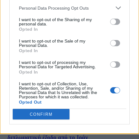
Personal Data Processing Opt Outs
Ανάλυση Guardian: Πώς φτάσαμε στο τέλος
I want to opt-out of the Sharing of my
personal data.
του bromance Τραμπ – Πούτιν
Opted In
10/07/2025
I want to opt-out of the Sale of my
Personal Data.
Στο τέλος του bromance του Ντόναλντ Τραμπ με τον Βλαντιμίρ
Opted In
Πούτιν και πώς αυτό ήρθε αναφέρεται ο Guardian. Ο Αμερικανός
πρόεδρος φαίνεται πως έχει χάσει πλέον την υπομονή του με τον
I want to opt-out of processing my
Personal Data for Targeted Advertising.
Ρώσο ομόλογό του – αλλά το κατά πόσο αυτό...
Opted In
1
2
3
...
6
Σελίδα 1 από 6
I want to opt-out of Collection, Use,
Retention, Sale, and/or Sharing of my
Personal Data that Is Unrelated with the
Purposes for which it was collected.
Opted Out
ΡΟΗ ΕΙΔΗΣΕΩΝ
CONFIRM
CNN: Γιατί ο κορυφαίος στρατηγός του Τραμπ ζητ
διπλωματική έξοδο από το Ιράν