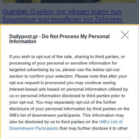
Guardian: O ρόλος της «dream team» των
Ευρωπαίων που συνοδεύει τον Ζελένσκι
18/08/2025
Dailypost.gr -
Do Not Process My Personal
Μια ομάδα Ευρωπαίων ηγετών συνοδεύει τον Βολονίμιρ Ζελένσκι
Information
στη συνάντηση με τον Ντόναλντ Τραμπ στον Λευκό Οίκο. Με την
πρώτη επίσκεψη στο Λευκό Οίκο να καταλήγει σε «ενέδρα» μετά
If you wish to opt-out of the sale, sharing to third parties, or
την επίθεση από Τραμπ και Τζέι Ντι Βανς, όπως αναφέρει ο...
processing of your personal or sensitive information for
targeted advertising by us, please use the below opt-out
section to confirm your selection. Please note that after your
opt-out request is processed you may continue seeing
interest-based ads based on personal information utilized by
us or personal information disclosed to third parties prior to
your opt-out. You may separately opt-out of the further
disclosure of your personal information by third parties on the
IAB’s list of downstream participants. This information may
also be disclosed by us to third parties on the
IAB’s List of
Downstream Participants
that may further disclose it to other
third parties.