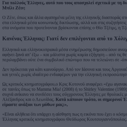
Για πολλούς Έλληνες, αυτό που τους απασχολεί σχετικά με τη δ
Μπίλι Ζέιν;
Ο Ζέιν, όπως και άλλα αγαπημένα μέλη της ελληνικής διασποράς στ
στα ελληνικά μέσα κοινωνικής δικτύωσης, αλλά και στις συζητήσεις
στα ονόματα που προτείνονται βρίσκονται επίσης ο Θίο Τζέιμς, η Τ
Κανένας Έλληνας: Γιατί δεν επιλέγονται από το Χόλι
Ελληνικά και ελληνοκυπριακά μέσα ενημέρωσης δημοσιεύουν ανοιχτ
αφήνει ξανά απ’ έξω – και μάλιστα χωρίς καμία εξήγηση – από τις θ
περιλαμβάνει ούτε ένα συμβολικό επώνυμο που να τελειώνει σε -όπου
Δεν πρόκειται για κάτι καινούργιο. Από τον Ιάσονα και τους Αργοναύ
και γενιές χωρίς ιδιαίτερο ενδιαφέρον για την ελληνική εκπροσώπησ
Ως κριτικός κινηματογράφου,ο Κρις Κοτονού αναφέρει «έχω αγανακ
σε ταινίες όπως το Mamma Mia! (2008) ή το Shirley Valentine (1989)
συχνά ανίκανο να συνδέσει τους σύγχρονους Έλληνες με θρυλικές 
Αλέξανδρος και ο Λεωνίδας.
Κατά κάποιον τρόπο, οι σημερινοί Έ
είμαστε ανάξιοι των μύθων μας;»,
«Είναι αλήθεια ότι υπάρχει η αίσθηση πως η εικόνα που έχει ο κόσμ
Έλληνας κριτικός κινηματογράφου Θεόδωρος Κουτσογιαννόπουλος.