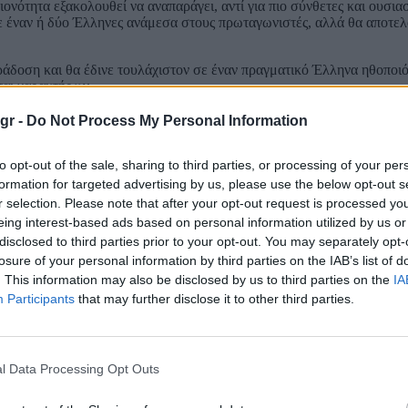
ονότητα εξακολουθεί να αναπαράγει, αντί για πιο σύνθετες και ουσια
ε έναν ή δύο Έλληνες ανάμεσα στους πρωταγωνιστές, αλλά θα αποτε
άδοση και θα έδινε τουλάχιστον σε έναν πραγματικό Έλληνα ηθοποιό
ται χαρακτήρων.
καστ – από τον Ματ Ντέιμον στον ρόλο του Οδυσσέα μέχρι τη Ζεντάγι
gr -
Do Not Process My Personal Information
 Πατέλ, Γουίλ Γιουν Λι και Τράβις Σκοτ – γίνεται σαφές πως ο Κρίσ
 Λουπίτα Νιόνγκο, φιλοδοξεί να είναι «αντιπροσωπευτικό του κόσμο
to opt-out of the sale, sharing to third parties, or processing of your per
εση. Ωστόσο, για πολλούς Έλληνες η πλήρης απουσία Ελλήνων ηθοποι
formation for targeted advertising by us, please use the below opt-out s
θητό το αίσθημα αποκλεισμού. Ο ίδιος διερωτάται αν, σε μια παραγω
r selection. Please note that after your opt-out request is processed y
α υπάρχει χώρος και για ανθρώπους που συνδέονται άμεσα με το π
eing interest-based ads based on personal information utilized by us or
disclosed to third parties prior to your opt-out. You may separately opt-
losure of your personal information by third parties on the IAB’s list of
τισμικής κληρονομιάς
. This information may also be disclosed by us to third parties on the
IA
Participants
that may further disclose it to other third parties.
 πιο έντονα για την «αυθεντικότητα» των επιλογών στο καστ δεν φαίν
οψή του, για πολλούς Έλληνες το ζήτημα ξεπερνά μια απλή επιλογή ca
νης
Ελλάδας
με την αρχαία πολιτιστική της κληρονομιά.
 ότι οι αρχαιοελληνικές ιστορίες θεωρούνται μέρος μιας ευρύτερης 
l Data Processing Opt Outs
ι ως δευτερεύοντες σε σχέση με αυτές. Στη χειρότερη εκδοχή, προσθέτ
ι πλέον οι φυσικοί θεματοφύλακες αυτών των αφηγήσεων, μια λογική