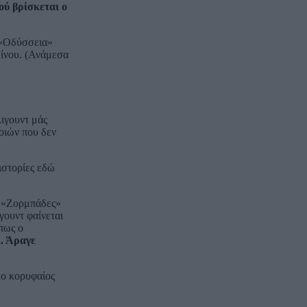
ού βρίσκεται ο
ν «Οδύσσεια»
δίνου. (Ανάμεσα
ιγουντ μάς
ποιών που δεν
 ιστορίες εδώ
ς «Ζορμπάδες»
γουντ φαίνεται
πως ο
ι. Άραγε
 ο κορυφαίος