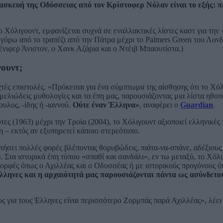
ιασκευή της Οδύσσειας από τον Κρίστοφερ Νόλαν είναι το εξής: π
ο Χόλιγουντ, εμφανίζεται συχνά σε εναλλακτικές λίστες καστ για τη
 γύρω από το τραπέζι από την Πάτρα μέχρι το Palmers Green του Λον
ζένιφερ Άνιστον, ο Χανκ Αζάρια και ο Ντέιβ Μπαουτίστα.)
γουντ;
ές επιστολές. «Πρόκειται για ένα σύμπτωμα της αίσθησης ότι το Χόλ
εμελιώδεις μυθολογίες και τα έπη μας, παρουσιάζοντας μια λίστα ηθο
λος, -ίδης ή -ιαννού.
Ούτε έναν Έλληνα»
, αναφέρει ο
Guardian
.
τες (1963) μέχρι την Τροία (2004), το Χόλιγουντ αξιοποιεί ελληνικές
η – εκτός αν εξυπηρετεί κάποιο στερεότυπο.
τήσει πολλές φορές βλέποντας θορυβώδεις, πιάτα-να-σπάνε, αδέξιου
. Στα ιστορικά έπη τύπου «σπαθί και σανδάλι», εν τω μεταξύ, το Χόλι
μορφές όπως ο Αχιλλέας και ο Οδυσσέας ή με ιστορικούς προγόνους ό
λληνες και η αρχαιότητά μας παρουσιάζονται πάντα ως ασύνδετο
ος για τους Έλληνες είναι περισσότερο Ζορμπάς παρά Αχιλλέας», λέει