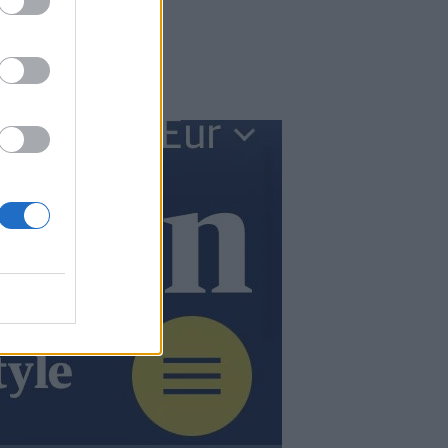
τοποιημένο σε
α
.
ιμετωπίζονται