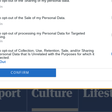
o opt-out of the Sharing of my personal data.
 επιστροφής των Γλυπτών του Παρθενώνα.
In
 περίοδο κατά την οποία το Χόλιγουντ εμφανίζεται ιδιαίτερα ευαισθη
 απουσία Ελλήνων από το καστ δεν περνά απαρατήρητη στην Ελλάδ
o opt-out of the Sale of my Personal Data.
χώρου στην Αθήνα, οι οποίοι θεωρούν ότι οι ελληνικές ιστορίες αντ
 άλλες πολιτισμικές παραδόσεις.
In
to opt-out of processing my Personal Data for Targeted
ing.
In
o opt-out of Collection, Use, Retention, Sale, and/or Sharing
ersonal Data that Is Unrelated with the Purposes for which it
lected.
Out
CONFIRM