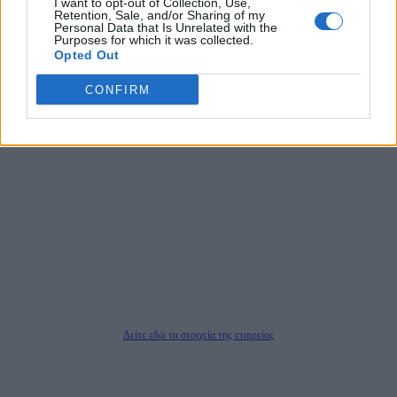
I want to opt-out of Collection, Use,
αποκαλύπτουν πολιτικά και παραπολιτικά θέματα, γράφουν επωνύμως την
Retention, Sale, and/or Sharing of my
άποψη τους, με γνώμονα τον ενημερωμένο αναγνώστη.
Personal Data that Is Unrelated with the
Purposes for which it was collected.
Opted Out
CONFIRM
DAILYPOST.GR – ΤΑΥΤΌΤΗΤΑ
Ιδιοκτήτρια εταιρεία: «ΝΟΗΣΙΣ ΙΚΕ»
Έδρα: Δήμος Αμαρουσίου Αττικής, Αγ. Αθανασίου αρ. 21, Τ.Κ. 15125
ΑΦΜ: 801093076, Δ.Ο.Υ.: ΚΕΦΟΔΕ ΑΤΤΙΚΗΣ, E-mail: press@dailypost.gr, Τηλ.
επικοινωνίας: 2108066997
Νόμιμος Εκπρόσωπος: Ζαχαρός Σταμάτης
Μέτοχοι: Ζαχαρός Σταμάτης, Κουβαράς Γεώργιος, ΥΠΗΡΕΣΙΕΣ ΠΡΟΗΓΜΕΝΗΣ
ΤΕΧΝΟΛΟΓΙΑΣ ΠΑΡΑΓΩΓΗΣ ΟΠΤΙΚΟΑΚΟΥΣΤΙΚΩΝ ΜΕΣΩΝ ΜΕΛΕΤΩΝ ΚΑΙ
ΠΑΡΟΧΗΣ ΥΠΗΡΕΣΙΩΝ PLD PLUS ΑΝΩΝ ΕΤΑΙΡΙΑ
Δικαιούχος του ονόματος τομέα (dailypost.gr): ΝΟΗΣΙΣ ΙΚΕ
Διευθυντής/Διαχειριστής: Ζαχαρός Σταμάτης
Διευθυντής Σύνταξης: Ρενάτο Λέκκα
Δείτε εδώ τα στοιχεία της εταιρείας