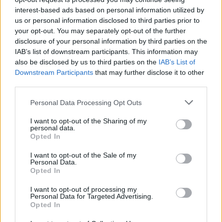
interest-based ads based on personal information utilized by
Washington Post: Ο Τραμπ φέρεται να έχει διαλέξε
us or personal information disclosed to third parties prior to
τον διάδοχο του – Τι είπε σε ιδιωτική συνάντηση
your opt-out. You may separately opt-out of the further
07/08/2026
disclosure of your personal information by third parties on the
Έρευνα ΕΟΤ: Η Ελλάδα στις κορυφαίες επιλογές τ
IAB’s list of downstream participants. This information may
also be disclosed by us to third parties on the
IAB’s List of
Ευρωπαίων ταξιδιωτών
Downstream Participants
that may further disclose it to other
07/08/2026
third parties.
«Καμπάνα» 567 εκατ δολαρίων στη Meta για βλάβε
στην ψυχική υγεία των παιδιών
Personal Data Processing Opt Outs
07/08/2026
I want to opt-out of the Sharing of my
«Γιατί οι Τούρκοι συρρέουν στα ελληνικά νησιά;»: 
personal data.
Opted In
τιμές και το φιλόξενο κλίμα
07/08/2026
I want to opt-out of the Sale of my
Personal Data.
Σαρωτικοί έλεγχοι στις παραλίες – Οι περιοχές με τ
Opted In
περισσότερες καταγγελίες
07/08/2026
I want to opt-out of processing my
Personal Data for Targeted Advertising.
Μία ομάδα έμπειρων δημοσιογράφων δημιούργησαν πριν μερικά χρόνια το
Opted In
dailypost.gr, με στόχο την αντικειμενική ενημέρωση και την ανάλυση πίσω από
τους τίτλους των ειδήσεων. Μαζί με μια μαχητική δημοσιογραφική ομάδα,