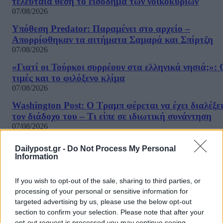
τελευταία θέση το εισόδημα των νοικοκυριών
07/08/2026
Υπόθεση Predator: Παραμένει στο αρχείο –
Απορρίφθηκαν τα αιτήματα Σαμαρά και Σπίρτζη
07/08/2026
«Γιατί οι Τούρκοι συρρέουν στα ελληνικά νησιά;»: 
τιμές και το φιλόξενο κλίμα
07/08/2026
Washington Post: Ο Τραμπ φέρεται να έχει διαλέξε
τον διάδοχο του – Τι είπε σε ιδιωτική συνάντηση
07/08/2026
«Καμπάνα» 567 εκατ δολαρίων στη Meta για βλάβε
Dailypost.gr -
Do Not Process My Personal
στην ψυχική υγεία των παιδιών
Information
07/08/2026
If you wish to opt-out of the sale, sharing to third parties, or
Η εφαρμογή «Οδύσσεια του Ομήρου» του Διαμαντ
processing of your personal or sensitive information for
Καραναστάση στην κορυφή του ελληνικού App Sto
targeted advertising by us, please use the below opt-out
07/08/2026
ΔΗΜΟΦΙΛΗ
section to confirm your selection. Please note that after your
opt-out request is processed you may continue seeing