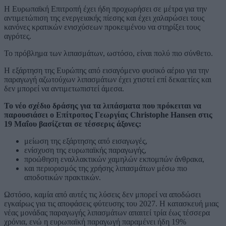
Η Ευρωπαϊκή Επιτροπή έχει ήδη προχωρήσει σε μέτρα για την
αντιμετώπιση της ενεργειακής πίεσης και έχει χαλαρώσει τους
κανόνες κρατικών ενισχύσεων προκειμένου να στηρίξει τους
αγρότες.
Το πρόβλημα των λιπασμάτων, ωστόσο, είναι πολύ πιο σύνθετο.
Η εξάρτηση της Ευρώπης από εισαγόμενο φυσικό αέριο για την
παραγωγή αζωτούχων λιπασμάτων έχει χτιστεί επί δεκαετίες και
δεν μπορεί να αντιμετωπιστεί άμεσα.
Το νέο σχέδιο δράσης για τα λιπάσματα που πρόκειται να
παρουσιάσει ο Επίτροπος Γεωργίας Christophe Hansen στις
19 Μαΐου βασίζεται σε τέσσερις άξονες:
μείωση της εξάρτησης από εισαγωγές,
ενίσχυση της ευρωπαϊκής παραγωγής,
προώθηση εναλλακτικών χαμηλών εκπομπών άνθρακα,
και περιορισμός της χρήσης λιπασμάτων μέσω πιο
αποδοτικών πρακτικών.
Ωστόσο, καμία από αυτές τις λύσεις δεν μπορεί να αποδώσει
εγκαίρως για τις αποφάσεις φύτευσης του 2027. Η κατασκευή μιας
νέας μονάδας παραγωγής λιπασμάτων απαιτεί τρία έως τέσσερα
χρόνια, ενώ η ευρωπαϊκή παραγωγή παραμένει ήδη 19%