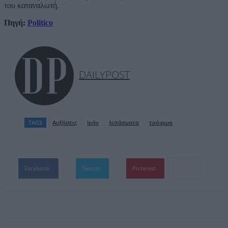
του καταναλωτή.
Πηγή:
Politico
DAILYPOST
TAGS
Αυξήσεις
Ιράν
λιπάσματα
τρόφιμα
Facebook
Twitter
Pinterest