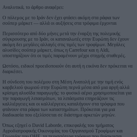
Αναλυτικά, το άρθρο αναφέρει:
Ο πόλεμος με το Ιράν δεν έχει φτάσει ακόμη στα ράφια των
σούπερ μάρκετ — αλλά οι αυξήσεις στα τρόφιμα έρχονται
Περισσότερο από δύο μήνες μετά την έναρξη της πολεμικής
σύγκρουσης με το Ιράν, οι καταναλωτές στην Ευρώπη δεν έχουν
ακόμη δει μεγάλες αλλαγές στις τιμές των τροφίμων. Μεγάλες
αλυσίδες σούπερ μάρκετ, όπως η Carrefour και η Aldi,
υποστηρίζουν ότι οι τιμές παραμένουν μέχρι στιγμής σταθερές.
Ωστόσο, ειδικοί προειδοποιούν ότι αυτή η εικόνα δεν πρόκειται να
διαρκέσει.
Η σύνδεση του πολέμου στη Μέση Ανατολή με την τιμή ενός
καρβελιού ψωμιού στην Ευρώπη περνά μέσα από μια αργή αλλά
κρίσιμη αλυσίδα παραγωγής: το φυσικό αέριο χρησιμοποιείται για
την παραγωγή λιπασμάτων, τα λιπάσματα επηρεάζουν τις
καλλιέργειες και οι καλλιέργειες καταλήγουν στα τρόφιμα που
φτάνουν στα ράφια των καταστημάτων. Πρόκειται για μια
διαδικασία που εξελίσσεται σε διάστημα αρκετών μηνών.
Όπως εξηγεί ο David Laborde, επικεφαλής του τμήματος
Αγροδιατροφικής Οικονομίας του Οργανισμού Τροφίμων και
Γεωργίας του ΟΗΕ, τα περισσότερα τρόφιμα που βρίσκονται