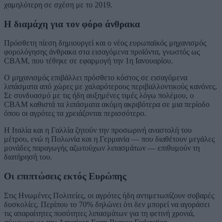
χαμηλότερη σε σχέση με το 2019.
Η διαμάχη για τον φόρο άνθρακα
Πρόσθετη πίεση δημιουργεί και ο νέος ευρωπαϊκός μηχανισμός
φορολόγησης άνθρακα στα εισαγόμενα προϊόντα, γνωστός ως
CBAM, που τέθηκε σε εφαρμογή την 1η Ιανουαρίου.
Ο μηχανισμός επιβάλλει πρόσθετο κόστος σε εισαγόμενα
λιπάσματα από χώρες με χαλαρότερους περιβαλλοντικούς κανόνες.
Σε συνδυασμό με τις ήδη αυξημένες τιμές λόγω πολέμου, ο
CBAM καθιστά τα λιπάσματα ακόμη ακριβότερα σε μια περίοδο
όπου οι αγρότες τα χρειάζονται περισσότερο.
Η Ιταλία και η Γαλλία ζητούν την προσωρινή αναστολή του
μέτρου, ενώ η Πολωνία και η Γερμανία — που διαθέτουν μεγάλες
μονάδες παραγωγής αζωτούχων λιπασμάτων — επιθυμούν τη
διατήρησή του.
Οι επιπτώσεις εκτός Ευρώπης
Στις Ηνωμένες Πολιτείες, οι αγρότες ήδη αντιμετωπίζουν σοβαρές
δυσκολίες. Περίπου το 70% δηλώνει ότι δεν μπορεί να αγοράσει
τις απαραίτητες ποσότητες λιπασμάτων για τη φετινή χρονιά,