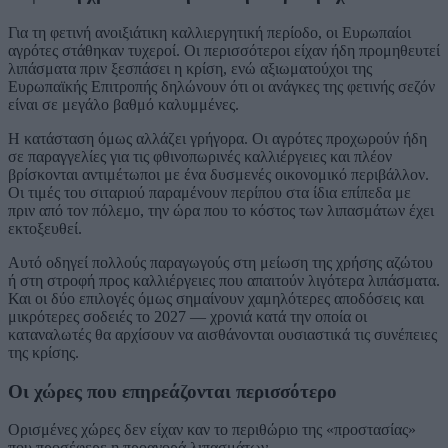
Για τη φετινή ανοιξιάτικη καλλιεργητική περίοδο, οι Ευρωπαίοι
αγρότες στάθηκαν τυχεροί. Οι περισσότεροι είχαν ήδη προμηθευτεί
λιπάσματα πριν ξεσπάσει η κρίση, ενώ αξιωματούχοι της
Ευρωπαϊκής Επιτροπής δηλώνουν ότι οι ανάγκες της φετινής σεζόν
είναι σε μεγάλο βαθμό καλυμμένες.
Η κατάσταση όμως αλλάζει γρήγορα. Οι αγρότες προχωρούν ήδη
σε παραγγελίες για τις φθινοπωρινές καλλιέργειες και πλέον
βρίσκονται αντιμέτωποι με ένα δυσμενές οικονομικό περιβάλλον.
Οι τιμές του σιταριού παραμένουν περίπου στα ίδια επίπεδα με
πριν από τον πόλεμο, την ώρα που το κόστος των λιπασμάτων έχει
εκτοξευθεί.
Αυτό οδηγεί πολλούς παραγωγούς στη μείωση της χρήσης αζώτου
ή στη στροφή προς καλλιέργειες που απαιτούν λιγότερα λιπάσματα.
Και οι δύο επιλογές όμως σημαίνουν χαμηλότερες αποδόσεις και
μικρότερες σοδειές το 2027 — χρονιά κατά την οποία οι
καταναλωτές θα αρχίσουν να αισθάνονται ουσιαστικά τις συνέπειες
της κρίσης.
Οι χώρες που επηρεάζονται περισσότερο
Ορισμένες χώρες δεν είχαν καν το περιθώριο της «προστασίας»
που προσέφερε η προαγορά λιπασμάτων.