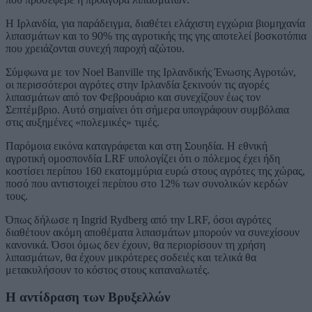
Η Ιρλανδία, για παράδειγμα, διαθέτει ελάχιστη εγχώρια βιομηχανία
λιπασμάτων και το 90% της αγροτικής της γης αποτελεί βοσκοτόπια
που χρειάζονται συνεχή παροχή αζώτου.
Σύμφωνα με τον Noel Banville της Ιρλανδικής Ένωσης Αγροτών,
οι περισσότεροι αγρότες στην Ιρλανδία ξεκινούν τις αγορές
λιπασμάτων από τον Φεβρουάριο και συνεχίζουν έως τον
Σεπτέμβριο. Αυτό σημαίνει ότι σήμερα υπογράφουν συμβόλαια
στις αυξημένες «πολεμικές» τιμές.
Παρόμοια εικόνα καταγράφεται και στη Σουηδία. Η εθνική
αγροτική ομοσπονδία LRF υπολογίζει ότι ο πόλεμος έχει ήδη
κοστίσει περίπου 160 εκατομμύρια ευρώ στους αγρότες της χώρας,
ποσό που αντιστοιχεί περίπου στο 12% των συνολικών κερδών
τους.
Όπως δήλωσε η Ingrid Rydberg από την LRF, όσοι αγρότες
διαθέτουν ακόμη αποθέματα λιπασμάτων μπορούν να συνεχίσουν
κανονικά. Όσοι όμως δεν έχουν, θα περιορίσουν τη χρήση
λιπασμάτων, θα έχουν μικρότερες σοδειές και τελικά θα
μετακυλήσουν το κόστος στους καταναλωτές.
Η αντίδραση των Βρυξελλών