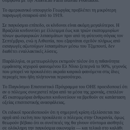
σύμφωνα με την American Farm Bureau Federation.
Το αμερικανικό υπουργείο Γεωργίας προβλέπει τη μικρότερη
παραγωγή σιταριού από το 1919.
Σε παγκόσμιο επίπεδο, οι κίνδυνοι είναι ακόμη μεγαλύτεροι. Η
Βραζιλία κινδυνεύει με έλλειμμα έως και τριών εκατομμυρίων
τόνων φωσφορικών λιπασμάτων πριν από τη φύτευση σόγιας τον
Σεπτέμβριο, ενώ η Αιθιοπία, που εξαρτάται σχεδόν πλήρως από
εισαγωγές αζωτούχων λιπασμάτων μέσω του Τζιμπουτί, δεν
διαθέτει εναλλακτικές λύσεις.
Παράλληλα, οι μετεωρολόγοι εκτιμούν πλέον ότι η πιθανότητα
εμφάνισης ισχυρού φαινομένου Ελ Νίνιο ξεπερνά το 90%, γεγονός
που μπορεί να προκαλέσει ακραία καιρικά φαινόμενα στις ίδιες
περιοχές που ήδη πλήττονται περισσότερο.
Το Παγκόσμιο Επισιτιστικό Πρόγραμμα του ΟΗΕ προειδοποιεί ότι
αν ο πόλεμος συνεχιστεί πέρα από τα μέσα της χρονιάς, επιπλέον
45 εκατομμύρια άνθρωποι κινδυνεύουν να βρεθούν σε κατάσταση
οξείας επισιτιστικής ανασφάλειας.
Οι ειδικοί προειδοποιούν ότι η σημερινή κρίση εξελίσσεται πιο
αργά από εκείνη που προκάλεσε ο πόλεμος στην Ουκρανία, όμως
θεωρούν βέβαιο ότι οι συνέπειές της θα γίνουν σύντομα αισθητές
σε ολόκληρη την παγκόσμια οικονομία — και τελικά στο καλάθι