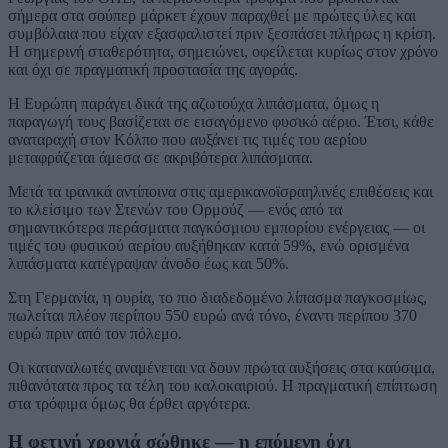
σήμερα στα σούπερ μάρκετ έχουν παραχθεί με πρώτες ύλες και
συμβόλαια που είχαν εξασφαλιστεί πριν ξεσπάσει πλήρως η κρίση.
Η σημερινή σταθερότητα, σημειώνει, οφείλεται κυρίως στον χρόνο
και όχι σε πραγματική προστασία της αγοράς.
Η Ευρώπη παράγει δικά της αζωτούχα λιπάσματα, όμως η
παραγωγή τους βασίζεται σε εισαγόμενο φυσικό αέριο. Έτσι, κάθε
αναταραχή στον Κόλπο που αυξάνει τις τιμές του αερίου
μεταφράζεται άμεσα σε ακριβότερα λιπάσματα.
Μετά τα ιρανικά αντίποινα στις αμερικανοϊσραηλινές επιθέσεις και
το κλείσιμο των Στενών του Ορμούζ — ενός από τα
σημαντικότερα περάσματα παγκόσμιου εμπορίου ενέργειας — οι
τιμές του φυσικού αερίου αυξήθηκαν κατά 59%, ενώ ορισμένα
λιπάσματα κατέγραψαν άνοδο έως και 50%.
Στη Γερμανία, η ουρία, το πιο διαδεδομένο λίπασμα παγκοσμίως,
πωλείται πλέον περίπου 550 ευρώ ανά τόνο, έναντι περίπου 370
ευρώ πριν από τον πόλεμο.
Οι καταναλωτές αναμένεται να δουν πρώτα αυξήσεις στα καύσιμα,
πιθανότατα προς τα τέλη του καλοκαιριού. Η πραγματική επίπτωση
στα τρόφιμα όμως θα έρθει αργότερα.
Η φετινή χρονιά σώθηκε — η επόμενη όχι