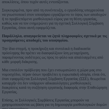
αποκλίσεις, όπου τυχόν αυτές εντοπίζονται.
Συγκεκριμένα, πριν από τη συνέντευξη, ο εργοδότης υποχρεούται
να γνωστοποιεί στον υποψήφιο εργαζόμενο το ύψος των αποδοχών
ή το προβλεπόμενο μισθολογικό εύρος για τη θέση εργασίας,
καθώς και να τον ενημερώνει για τη σχετική Συλλογική Σύμβαση
Εργασίας, όπου αυτή εφαρμόζεται.
Παράλληλα, απαγορεύεται να ζητά πληροφορίες σχετικά με τις
προηγούμενες αποδοχές του υποψηφίου.
Την ίδια στιγμή, η προκήρυξη και συνολικά η διαδικασία
πρόσληψης θα πρέπει να διασφαλίζουν ίση μεταχείριση,
παραμένοντας ουδέτερες ως προς το φύλο και απαλλαγμένες από
κάθε μορφή διάκρισης.
Μια επιπλέον πρόβλεψη που έχει ενσωματώσει η χώρα μας στο
νομοσχέδιο, πέραν όσων προβλέπει η ευρωπαϊκή οδηγία, είναι ότι,
όταν εφαρμόζεται Συλλογική Σύμβαση Εργασίας (ΣΣΕ), θεωρείται
καταρχήν ότι δεν υπάρχουν αδικαιολόγητες μισθολογικές
διακρίσεις κατά τη συζήτηση εργατικής διαφοράς στην Επιθεώρηση
Εργασίας.
Επίσης, οι Συλλογικές Συμβάσεις Εργασίας μπορούν να
χρησιμοποιούνται ως βάση για τη δημιουργία μισθολογικών δομών
στις επιχειρήσεις.