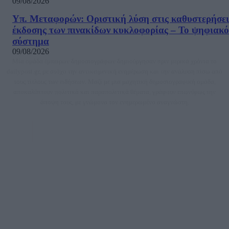
09/08/2026
Υπ. Μεταφορών: Οριστική λύση στις καθυστερήσει
έκδοσης των πινακίδων κυκλοφορίας – Το ψηφιακό
σύστημα
09/08/2026
Μία ομάδα έμπειρων δημοσιογράφων δημιούργησαν πριν μερικά χρόνια το
dailypost.gr, με στόχο την αντικειμενική ενημέρωση και την ανάλυση πίσω από
τους τίτλους των ειδήσεων. Μαζί με μια μαχητική δημοσιογραφική ομάδα,
αποκαλύπτουν πολιτικά και παραπολιτικά θέματα, γράφουν επωνύμως την
άποψη τους, με γνώμονα τον ενημερωμένο αναγνώστη.
DAILYPOST.GR – ΤΑΥΤΌΤΗΤΑ
Ιδιοκτήτρια εταιρεία: «ΝΟΗΣΙΣ ΙΚΕ»
Έδρα: Δήμος Αμαρουσίου Αττικής, Αγ. Αθανασίου αρ. 21, Τ.Κ. 15125
ΑΦΜ: 801093076, Δ.Ο.Υ.: ΚΕΦΟΔΕ ΑΤΤΙΚΗΣ, E-mail: press@dailypost.gr, Τηλ.
επικοινωνίας: 2108066997
Νόμιμος Εκπρόσωπος: Ζαχαρός Σταμάτης