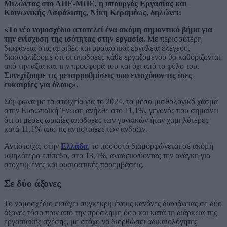
Μιλώντας στο ΑΠΕ-ΜΠΕ, η υπουργός Εργασίας και
Κοινωνικής Ασφάλισης, Νίκη Κεραμέως, δηλώνει:
«Το νέο νομοσχέδιο αποτελεί ένα ακόμη σημαντικό βήμα για
την ενίσχυση της ισότητας στην εργασία.
Με περισσότερη
διαφάνεια στις αμοιβές και ουσιαστικά εργαλεία ελέγχου,
διασφαλίζουμε ότι οι αποδοχές κάθε εργαζομένου θα καθορίζονται
από την αξία και την προσφορά του και όχι από το φύλο του.
Συνεχίζουμε τις μεταρρυθμίσεις που ενισχύουν τις ίσες
ευκαιρίες για όλους».
Σύμφωνα με τα στοιχεία για το 2024, το μέσο μισθολογικό χάσμα
στην Ευρωπαϊκή Ένωση ανήλθε στο 11,1%, γεγονός που σημαίνει
ότι οι μέσες ωριαίες αποδοχές των γυναικών ήταν χαμηλότερες
κατά 11,1% από τις αντίστοιχες των ανδρών.
Αντίστοιχα, στην
Ελλάδα
, το ποσοστό διαμορφώνεται σε ακόμη
υψηλότερο επίπεδο, στο 13,4%, αναδεικνύοντας την ανάγκη για
στοχευμένες και ουσιαστικές παρεμβάσεις.
Σε δύο άξονες
Το νομοσχέδιο εισάγει συγκεκριμένους κανόνες διαφάνειας σε δύο
άξονες τόσο πριν από την πρόσληψη όσο και κατά τη διάρκεια της
εργασιακής σχέσης, με στόχο να διορθώσει αδικαιολόγητες