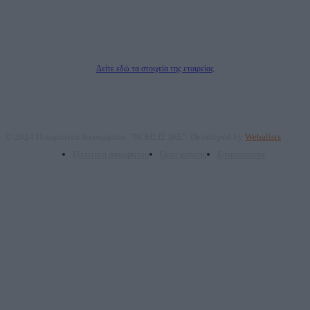
Μέτοχοι: Ζαχαρός Σταμάτης, Κουβαράς Γεώργιος, ΥΠΗΡΕΣΙΕΣ ΠΡΟΗΓΜΕΝΗΣ
ΤΕΧΝΟΛΟΓΙΑΣ ΠΑΡΑΓΩΓΗΣ ΟΠΤΙΚΟΑΚΟΥΣΤΙΚΩΝ ΜΕΣΩΝ ΜΕΛΕΤΩΝ ΚΑΙ
ΠΑΡΟΧΗΣ ΥΠΗΡΕΣΙΩΝ PLD PLUS ΑΝΩΝ ΕΤΑΙΡΙΑ
Δικαιούχος του ονόματος τομέα (dailypost.gr): ΝΟΗΣΙΣ ΙΚΕ
Διευθυντής/Διαχειριστής: Ζαχαρός Σταμάτης
Διευθυντής Σύνταξης: Ρενάτο Λέκκα
Δείτε εδώ τα στοιχεία της εταιρείας
© 2024 Πνευματικά δικαιώματα: "ΝΟΗΣΙΣ ΙΚΕ". Developed by
Webalists
Πολιτική απορρήτου
Όροι χρήσης
Επικοινωνία