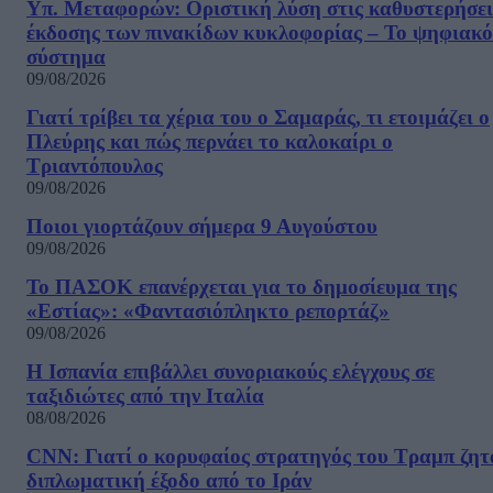
Υπ. Μεταφορών: Οριστική λύση στις καθυστερήσει
έκδοσης των πινακίδων κυκλοφορίας – Το ψηφιακό
σύστημα
09/08/2026
Γιατί τρίβει τα χέρια του ο Σαμαράς, τι ετοιμάζει ο
Πλεύρης και πώς περνάει το καλοκαίρι ο
Τριαντόπουλος
09/08/2026
Ποιοι γιορτάζουν σήμερα 9 Αυγούστου
09/08/2026
Το ΠΑΣΟΚ επανέρχεται για το δημοσίευμα της
«Εστίας»: «Φαντασιόπληκτο ρεπορτάζ»
09/08/2026
Η Ισπανία επιβάλλει συνοριακούς ελέγχους σε
ταξιδιώτες από την Ιταλία
08/08/2026
CNN: Γιατί ο κορυφαίος στρατηγός του Τραμπ ζητ
διπλωματική έξοδο από το Ιράν