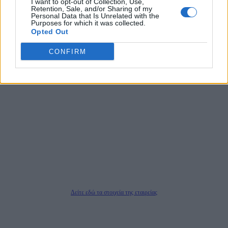
I want to opt-out of Collection, Use,
αποκαλύπτουν πολιτικά και παραπολιτικά θέματα, γράφουν επωνύμως την
Retention, Sale, and/or Sharing of my
άποψη τους, με γνώμονα τον ενημερωμένο αναγνώστη.
Personal Data that Is Unrelated with the
Purposes for which it was collected.
Opted Out
CONFIRM
DAILYPOST.GR – ΤΑΥΤΌΤΗΤΑ
Ιδιοκτήτρια εταιρεία: «ΝΟΗΣΙΣ ΙΚΕ»
Έδρα: Δήμος Αμαρουσίου Αττικής, Αγ. Αθανασίου αρ. 21, Τ.Κ. 15125
ΑΦΜ: 801093076, Δ.Ο.Υ.: ΚΕΦΟΔΕ ΑΤΤΙΚΗΣ, E-mail: press@dailypost.gr, Τηλ.
επικοινωνίας: 2108066997
Νόμιμος Εκπρόσωπος: Ζαχαρός Σταμάτης
Μέτοχοι: Ζαχαρός Σταμάτης, Κουβαράς Γεώργιος, ΥΠΗΡΕΣΙΕΣ ΠΡΟΗΓΜΕΝΗΣ
ΤΕΧΝΟΛΟΓΙΑΣ ΠΑΡΑΓΩΓΗΣ ΟΠΤΙΚΟΑΚΟΥΣΤΙΚΩΝ ΜΕΣΩΝ ΜΕΛΕΤΩΝ ΚΑΙ
ΠΑΡΟΧΗΣ ΥΠΗΡΕΣΙΩΝ PLD PLUS ΑΝΩΝ ΕΤΑΙΡΙΑ
Δικαιούχος του ονόματος τομέα (dailypost.gr): ΝΟΗΣΙΣ ΙΚΕ
Διευθυντής/Διαχειριστής: Ζαχαρός Σταμάτης
Διευθυντής Σύνταξης: Ρενάτο Λέκκα
Δείτε εδώ τα στοιχεία της εταιρείας