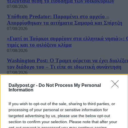
τελευταία θέση το εισόδημα των νοικοκυριών
07/08/2026
Υπόθεση Predator: Παραμένει στο αρχείο –
Απορρίφθηκαν τα αιτήματα Σαμαρά και Σπίρτζη
07/08/2026
«Γιατί οι Τούρκοι συρρέουν στα ελληνικά νησιά;»: 
τιμές και το φιλόξενο κλίμα
07/08/2026
Washington Post: Ο Τραμπ φέρεται να έχει διαλέξε
τον διάδοχο του – Τι είπε σε ιδιωτική συνάντηση
07/08/2026
«Καμπάνα» 567 εκατ δολαρίων στη Meta για βλάβε
Dailypost.gr -
Do Not Process My Personal
στην ψυχική υγεία των παιδιών
Information
07/08/2026
If you wish to opt-out of the sale, sharing to third parties, or
Η εφαρμογή «Οδύσσεια του Ομήρου» του Διαμαντ
processing of your personal or sensitive information for
Καραναστάση στην κορυφή του ελληνικού App Sto
targeted advertising by us, please use the below opt-out
07/08/2026
ΔΗΜΟΦΙΛΗ
section to confirm your selection. Please note that after your
opt-out request is processed you may continue seeing