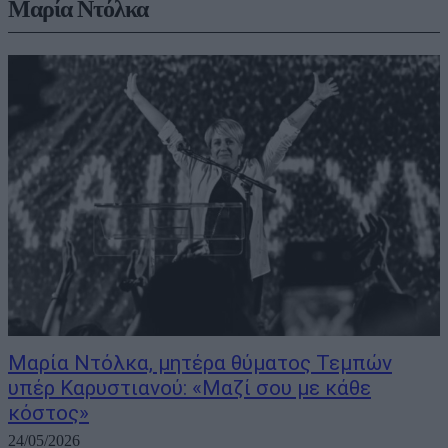
Μαρία Ντόλκα
Μαρία Ντόλκα, μητέρα θύματος Τεμπών
υπέρ Καρυστιανού: «Μαζί σου με κάθε
κόστος»
24/05/2026