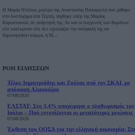
Η Μαρία Ντόλκα, μητέρα της Αναστασίας Παπαγγελή που χάθηκε
στο δυστύχημα στα Τέμπη, τάχθηκε υπέρ της Μαρίας
Καρυστιανού, σε ανάρτησή της. Αν και οι συγγενείς των θυμάτων
είτε κατέκριναν είτε δεν σχολίαζαν την απόφασή της να
δημιουργήσει κόμμα, η Μ....
ΡΟΗ ΕΙΔΗΣΕΩΝ
Τέλος Δημητριάδης και Ζούλας από τον ΣΚΑΙ, με
απόφαση Αλαφούζου
07/08/2026
ΕΛΣΤΑΤ: Στο 3,4% υποχώρησε ο πληθωρισμός τον
Ιούλιο – Πού εντοπίζονται οι μεγαλύτερες μειώσεις
07/08/2026
Έκθεση του ΟΟΣΑ για την ελληνική οικονομία: Στ