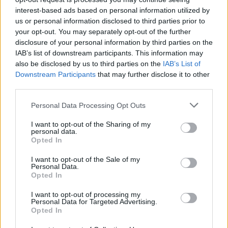
interest-based ads based on personal information utilized by
Γρατσία για αποχωρήσεις: «Bρίσκονταν εντός του
us or personal information disclosed to third parties prior to
κινήματος, αλλα είχαν τοποθετηθεί απέναντί του»
your opt-out. You may separately opt-out of the further
07/08/2026
disclosure of your personal information by third parties on the
ΕΛΣΤΑΤ: Στο 3,4% υποχώρησε ο πληθωρισμός τον
IAB’s list of downstream participants. This information may
also be disclosed by us to third parties on the
IAB’s List of
Ιούλιο – Πού εντοπίζονται οι μεγαλύτερες μειώσεις
Downstream Participants
that may further disclose it to other
07/08/2026
third parties.
«Πυρά» ΠΑΣΟΚ: «Βαφτίζουν επιτυχία τη μεταφο
του λογαριασμού της Ρήτρας Διαφυγής στους πολίτ
Personal Data Processing Opt Outs
07/08/2026
I want to opt-out of the Sharing of my
Υπεγράφη το νέο ειδικό χωροταξικό για τον τουρισ
personal data.
Opted In
Τι περιλαμβάνει
07/08/2026
I want to opt-out of the Sale of my
Personal Data.
Η εφαρμογή «Οδύσσεια του Ομήρου» του Διαμαντ
Opted In
Καραναστάση στην κορυφή του ελληνικού App Sto
07/08/2026
I want to opt-out of processing my
Personal Data for Targeted Advertising.
Μία ομάδα έμπειρων δημοσιογράφων δημιούργησαν πριν μερικά χρόνια το
Opted In
dailypost.gr, με στόχο την αντικειμενική ενημέρωση και την ανάλυση πίσω από
τους τίτλους των ειδήσεων. Μαζί με μια μαχητική δημοσιογραφική ομάδα,