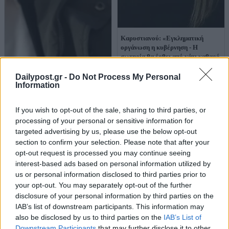
Καρυστιανού: «Εγκληματική
οργάνωση η κυβέρνηση - Η
σωτηρία θα έρθει από κάτι καθαρό,
όχι από Τσίπρα και Σαμαρά»
Dailypost.gr -
Do Not Process My Personal
Information
Παπαγγελής, πατέρας θύματος
Τεμπών: «Η Καρυστιανού θα μπει
στη Βουλή για να ξετρυπώσει τον
If you wish to opt-out of the sale, sharing to third parties, or
Καραμανλή»
processing of your personal or sensitive information for
targeted advertising by us, please use the below opt-out
section to confirm your selection. Please note that after your
opt-out request is processed you may continue seeing
interest-based ads based on personal information utilized by
us or personal information disclosed to third parties prior to
your opt-out. You may separately opt-out of the further
disclosure of your personal information by third parties on the
IAB’s list of downstream participants. This information may
also be disclosed by us to third parties on the
IAB’s List of
Downstream Participants
that may further disclose it to other