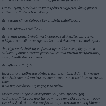
Για τα Τέμπη, ο αγώνας με κάθε τρόπο συνεχίζεται, όπως μπορεί
καθείς από το δικό του μετερίζι .
Δεν ξέραμε ότι θα ζήσουμε την απόλυτη καταστροφή.
Δεν γεννηθήκαμε πολιτικοί.
Δεν είχαμε καμία διάθεση να διαβάζουμε ατελείωτες ώρες ή να
μιλάμε στα κανάλια για την σαπίλα που δολοφόνησε τα παιδιά μας.
Δεν είχα καμία διάθεση να βλέπω την απάθεια ενός άχρηστου κ
ανίκανου βουτυρομπεμπέ γόνου, να ζει κ να κινείται με προστασία,
ενώ η Αναστασία δεν αναπνέει
Δεν ήθελα να τα ζήσω.
Είχα μια υγιή καθημερινότητα, κ μια ήρεμη ζωή. Αυτήν την ήρεμη
ζωή, ξέσκισαν οι άχρηστοι, ανίκανοι γόνοι για να γεμίσουν τις τσέπες
τους.
Κ να μας αδειάσουν τις ψυχές κ τα σπίτια.
Μαρία, από το ήρεμο διαμέρισμά μου, από την οδυνηρή
καθημερινότητά μου, από την οργή που έχω μέσα μου να μην δουν
τον ήλιο ξανά, όπως δεν τον βλέπει κ η Αναστασία μου κ η Μάρθη