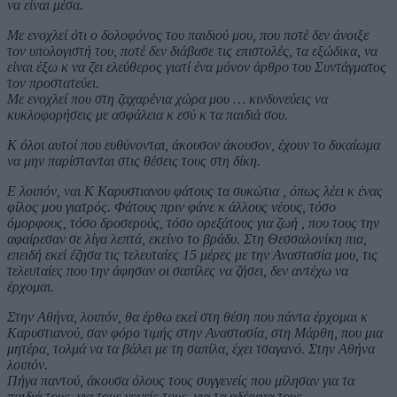
να είναι μέσα.
Με ενοχλεί ότι ο δολοφόνος του παιδιού μου, που ποτέ δεν άνοιξε
τον υπολογιστή του, ποτέ δεν διάβασε τις επιστολές, τα εξώδικα, να
είναι έξω κ να ζει ελεύθερος γιατί ένα μόνον άρθρο του Συντάγματος
τον προστατεύει.
Με ενοχλεί που στη ζαχαρένια χώρα μου … κινδυνεύεις να
κυκλοφορήσεις με ασφάλεια κ εσύ κ τα παιδιά σου.
Κ όλοι αυτοί που ευθύνονται, άκουσον άκουσον, έχουν το δικαίωμα
να μην παρίστανται στις θέσεις τους στη δίκη.
Ε λοιπόν, ναι Κ Καρυστιανου φάτους τα συκώτια , όπως λέει κ ένας
φίλος μου γιατρός. Φάτους πριν φάνε κ άλλους νέους, τόσο
όμορφους, τόσο δροσερούς, τόσο ορεξάτους για ζωή , που τους την
αφαίρεσαν σε λίγα λεπτά, εκείνο το βράδυ. Στη Θεσσαλονίκη πια,
επειδή εκεί έζησα τις τελευταίες 15 μέρες με την Αναστασία μου, τις
τελευταίες που την άφησαν οι σαπίλες να ζήσει, δεν αντέχω να
έρχομαι.
Στην Αθήνα, λοιπόν, θα έρθω εκεί στη θέση που πάντα έρχομαι κ
Καρυστιανού, σαν φόρο τιμής στην Αναστασία, στη Μάρθη, που μια
μητέρα, τολμά να τα βάλει με τη σαπίλα, έχει τσαγανό. Στην Αθήνα
λοιπόν.
Πήγα παντού, άκουσα όλους τους συγγενείς που μίλησαν για τα
παιδιά τους, για τους γονείς τους, για τα αδέρφια τους.