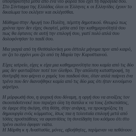
υποψηφιότητα μέσα από ένα νέο φορέα που έχει τη σφραγίδα σου.
Στο Σύνταγμα της Ελλάδας όλοι οι Έλληνες κ οι Ελληνίδες έχουν το
δικαίωμα του εκλέγειν και εκλέγεσθαι.
Μάθημα στην Αγωγή του Πολίτη, πέμπτη δημοτικού. Θεωρώ πως
χρόνια πριν δεν είχες σκεφτεί, μέσα από την καθημερινότητά σου
πως θα έφτανες σε αυτή την επιλογή σου, γιατί πολύ απλά σου
δολοφόνησαν το παιδί σου.
Μια γιαγιά από τη Θεσσαλονίκη μου έστειλε μήνυμα πριν από καιρό,
αν ζει το εγγόνι μου ζει από τη Μαρία την Καρυστιανού.
Είχες ιατρείο, είχες κ είχα μια καθημερινότητα που καμία από τις δύο
μας δεν φανταζόταν ποτέ τον όλεθρο. Την απόλυτη καταστροφή, τη
συντριβή που φέρνει ο χαμός του παιδιού σου, όταν απλά παίρνει ένα
τρένο που δεν διανοήθηκε καμία από τις δύο μας ότι ήταν κινούμενο
φέρετρο.
Η μόρφωσή σου, η ψυχική σου δύναμη, η οργή σου να ανοίξεις τον
σκουπιδοτενεκέ που περιέχει όλη τη σαπίλα κ να τους ξεσκεπάσεις,
σε έφερε στη σκέψη, στη θέση, στην ανάγκη, να προκηρύξεις τη
δημιουργία ενός κόμματος, ίσως πια η τελευταία επιλογή μετά από
τόσες προσπάθειες να αφυπνίσεις τη συνείδηση του κόσμου ότι στο
τρένο εκείνο έφυγαν νιάτα.
Η Μάρθη κ η Αναστασία, μόνες, αβοήθητες, περίμεναν να πεθάνουν.