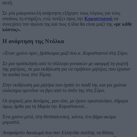
αυτή.
Σε μία μακροσκελή ανάρτηση εξήγησε τους λόγους για τους
οποίους τη στηρίζει, ενώ τονίζει προς την
Καρυστιανού
να
συνεχίσει τον αγώνα της και πως η ίδια θα είναι μαζί της
«με κάθε
κόστος».
Η ανάρτηση της Ντόλκα
«Έναν χρόνο πριν, βρίσκομαι μαζί σου κ. Καρυστιανού στη Σύρο.
Σε μια πρόσκληση από το σύλλογο γυναικών με αφορμή τη γιορτή
της μητέρας, σε μια εκδήλωση για να τιμήσουν μητέρες που έχασαν
τα παιδιά τους στα Τέμπη.
Στην εκδήλωση μια μητέρα που έχασε το παιδί της και για χρόνια
ολόκληρα αρνείται να βγει από το σπίτι της στη Σύρο.
Οι ψυχικές μου δυνάμεις, μου είπε, με έχουν εγκαταλείψει, σήμερα
όμως ήρθα για τη Μαρία την Καρυστιανού…
Ένα χρόνο μετά, στη Θεσσαλονίκη, κάνεις ένα βήμα ακόμα
μπροστά.
Αναφαίρετο δικαίωμά σου σαν Ελληνίδα πολίτης να θέσεις