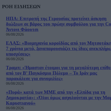
ΡΟΗ ΕΙΔΗΣΕΩΝ
ΗΠΑ: Επιτροπή της Γερουσίας προτείνει άσκηση
διώξεων σε βάρος του πρώην συμβούλου για την Co
Άντονι Φάουτσι
06/08/2026
ΕΛΑΣ: «Βιομηχανία κοροϊδίας από τον Μητσοτάκ
7 χρόνια μετά, ξαναπαρουσιάζει τις ίδιες ανεκπλήρ
υποσχέσεις»
06/08/2026
Τραμπ: «Ήμασταν έτοιμοι για τη μεγαλύτερη επίθ
από τον Β’ Παγκόσμιο Πόλεμο – Το Ιράν μας
παρακάλεσε για συνομιλίες»
06/08/2026
«Πυρά» κατά των ΜΜΕ από την «Ελπίδα για τη
Δημοκρατία»: «Όλοι όμως ασχολούνται με την Μα
Καρυστιανού»
06/08/2026