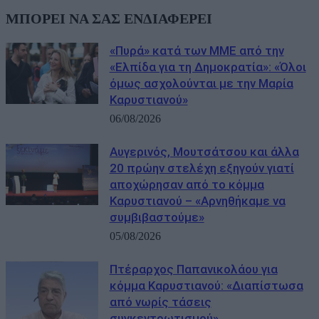
ΜΠΟΡΕΙ ΝΑ ΣΑΣ ΕΝΔΙΑΦΕΡΕΙ
«Πυρά» κατά των ΜΜΕ από την
«Ελπίδα για τη Δημοκρατία»: «Όλοι
όμως ασχολούνται με την Μαρία
Καρυστιανού»
06/08/2026
Αυγερινός, Μουτσάτσου και άλλα
20 πρώην στελέχη εξηγούν γιατί
αποχώρησαν από το κόμμα
Καρυστιανού – «Αρνηθήκαμε να
συμβιβαστούμε»
05/08/2026
Πτέραρχος Παπανικολάου για
κόμμα Καρυστιανού: «Διαπίστωσα
από νωρίς τάσεις
συγκεντρωτισμού»