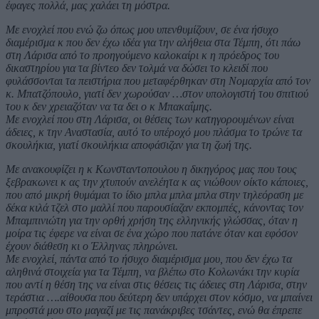
έφαγες πολλά, μας χαλάει τη μόστρα.
Με ενοχλεί που ενώ ζω όπως μου υπενθυμίζουν, σε ένα ήσυχο
διαμέρισμα κ που δεν έχω ιδέα για την αλήθεια στα Τέμπη, ότι πάω
στη Λάρισα από το προηγούμενο καλοκαίρι κ η πρόεδρος του
δικαστηρίου για τα βίντεο δεν τολμά να δώσει το κλειδί που
φυλάσσονται τα πειστήρια που μεταφέρθηκαν στη Νομαρχία από τον
κ. Μπατζόπουλο, γιατί δεν χωρούσαν …στον υπολογιστή του σπιτιού
του κ δεν χρειαζόταν να τα δει ο κ Μπακαΐμης.
Με ενοχλεί που στη Λάρισα, οι θέσεις των κατηγορουμένων είναι
άδειες, κ την Αναστασία, αυτό το υπέροχό μου πλάσμα το τρώνε τα
σκουλήκια, γιατί σκουλήκια αποφάσιζαν για τη ζωή της.
Με ανακουφίζει η κ Κωνσταντοπουλου η δικηγόρος μας που τους
ξεβρακωνει κ ας την χτυπούν ανελέητα κ ας νιώθουν οίκτο κάποιες,
που από μικρή θυμάμαι το ίδιο μπλα μπλα μπλα στην τηλεόραση με
δέκα κιλά τζελ στο μαλλί που παρουσίαζαν εκπομπές, κάνοντας τον
Μπαμπινιώτη για την ορθή χρήση της ελληνικής γλώσσας, όταν η
μοίρα τις έφερε να είναι σε ένα χώρο που πατάνε όταν και εφόσον
έχουν διάθεση κι ο Έλληνας πληρώνει.
Με ενοχλεί, πάντα από το ήσυχο διαμέρισμα μου, που δεν έχω τα
αληθινά στοιχεία για τα Τέμπη, να βλέπω στο Κολωνάκι την κυρία
που αντί η θέση της να είναι στις θέσεις τις άδειες στη Λάρισα, στην
τεράστια ….αίθουσα που δεύτερη δεν υπάρχει στον κόσμο, να μπαίνει
μπροστά μου στο μαγαζί με τις πανάκριβες τσάντες, ενώ θα έπρεπε