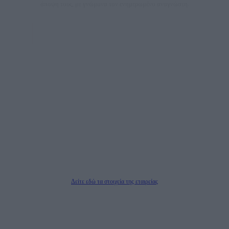
άποψη τους, με γνώμονα τον ενημερωμένο αναγνώστη.
DAILYPOST.GR – ΤΑΥΤΌΤΗΤΑ
Ιδιοκτήτρια εταιρεία: «ΝΟΗΣΙΣ ΙΚΕ»
Έδρα: Δήμος Αμαρουσίου Αττικής, Αγ. Αθανασίου αρ. 21, Τ.Κ. 15125
ΑΦΜ: 801093076, Δ.Ο.Υ.: ΚΕΦΟΔΕ ΑΤΤΙΚΗΣ, E-mail: press@dailypost.gr, Τηλ.
επικοινωνίας: 2108066997
Νόμιμος Εκπρόσωπος: Ζαχαρός Σταμάτης
Μέτοχοι: Ζαχαρός Σταμάτης, Κουβαράς Γεώργιος, ΥΠΗΡΕΣΙΕΣ ΠΡΟΗΓΜΕΝΗΣ
ΤΕΧΝΟΛΟΓΙΑΣ ΠΑΡΑΓΩΓΗΣ ΟΠΤΙΚΟΑΚΟΥΣΤΙΚΩΝ ΜΕΣΩΝ ΜΕΛΕΤΩΝ ΚΑΙ
ΠΑΡΟΧΗΣ ΥΠΗΡΕΣΙΩΝ PLD PLUS ΑΝΩΝ ΕΤΑΙΡΙΑ
Δικαιούχος του ονόματος τομέα (dailypost.gr): ΝΟΗΣΙΣ ΙΚΕ
Διευθυντής/Διαχειριστής: Ζαχαρός Σταμάτης
Διευθυντής Σύνταξης: Ρενάτο Λέκκα
Δείτε εδώ τα στοιχεία της εταιρείας