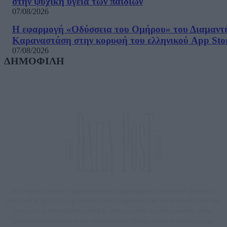
στην ψυχική υγεία των παιδιών
07/08/2026
Η εφαρμογή «Οδύσσεια του Ομήρου» του Διαμαντ
Καραναστάση στην κορυφή του ελληνικού App Sto
07/08/2026
ΔΗΜΟΦΙΛΗ
Μία ομάδα έμπειρων δημοσιογράφων δημιούργησαν πριν μερικά χρόνια το
dailypost.gr, με στόχο την αντικειμενική ενημέρωση και την ανάλυση πίσω από
τους τίτλους των ειδήσεων. Μαζί με μια μαχητική δημοσιογραφική ομάδα,
αποκαλύπτουν πολιτικά και παραπολιτικά θέματα, γράφουν επωνύμως την