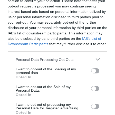
section to confirm your selection. Please note that after your
opt-out request is processed you may continue seeing
interest-based ads based on personal information utilized by
us or personal information disclosed to third parties prior to
Φαραντούρης: «Με ευθύνη της κυβέρνησης θα
your opt-out. You may separately opt-out of the further
τρώμε μεταλλαγμένα τρόφιμα»
disclosure of your personal information by third parties on the
IAB’s list of downstream participants. This information may
18/06/2026
also be disclosed by us to third parties on the
IAB’s List of
Downstream Participants
that may further disclose it to other
Σφοδρή κριτική στην Ευρωπαϊκή Επιτροπή αλλά και στην ελληνική
third parties.
κυβέρνηση ασκεί με ανάρτησή του ο ευρωβουλευτής του ΠΑΣΟΚ,
Νικόλας Φαραντούρης, με αφορμή την έγκριση νέων ευρωπαϊκών
Personal Data Processing Opt Outs
ρυθμίσεων για τα γενετικά τροποποιημένα τρόφιμα. Όπως
υποστηρίζει, η πρόταση που εγκρίθηκε προβλέπει ότι...
I want to opt-out of the Sharing of my
personal data.
Opted In
I want to opt-out of the Sale of my
Personal Data.
ΡΟΗ ΕΙΔΗΣΕΩΝ
Opted In
I want to opt-out of processing my
Τέλος Δημητριάδης και Ζούλας από τον ΣΚΑΙ, με
Personal Data for Targeted Advertising.
απόφαση Αλαφούζου
Opted In