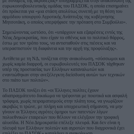
με δυνάμεις της ακροδεξιάς» υπογραμμίζεται στην ανακοίνωση της
ευρωκοινοβουλευτικής ομάδας του ΠΑΣΟΚ, η οποία επισημαίνει
ότι πρόκειται για «μια στάση απολύτως συνεπή με τη θέση του
αρμόδιου υπουργού Αγροτικής Ανάπτυξης της κυβέρνησης
Μητσοτάκη, ο οποίος υπερψήφισε την πρόταση στο Συμβούλιο».
Σημειώνοντας ωστόσο, ότι «υπάρχουν και εξαιρέσεις εντός της
Νέας Δημοκρατίας, που είχαν το σθένος και το πολιτικό θάρρος,
έστω με τον τρόπο τους, να αντισταθούν στις πιέσεις και να
υπερασπιστούν τη διαφάνεια και την αρχή της προφύλαξης».
Αντίθετα με τη ΝΔ, τονίζεται στην ανακοίνωση, «σύσσωμοι και
χωρίς καμία διαρροή, οι ευρωβουλευτές του ΠΑΣΟΚ τάχθηκαν
υπέρ της προστασίας των Ελλήνων καταναλωτών και
εναντιώθηκαν στην ανεξέλεγκτη διείσδυση αυτών των τεχνικών
στο πιάτο των πολιτών».
Το ΠΑΣΟΚ τονίζει ότι «οι Έλληνες πολίτες έχουν
αδιαπραγμάτευτο δικαίωμα να τρέφονται με ποιοτικά και ασφαλή
τρόφιμα, χωρίς πειραματισμούς στην πλάτη τους, να γνωρίζουν
ακριβώς τι τρώνε, με πλήρη και υποχρεωτική σήμανση, να μην
γίνουν οι Έλληνες αγρότες όμηροι των πατεντών λίγων
πολυεθνικών εταιρειών που θέλουν να ελέγξουν την τροφική
αλυσίδα. Η Νέα Δημοκρατία επέλεξε πλευρά. Και δεν είναι η
πλευρά των Ελλήνων πολιτών και αγροτών που διαχρονικά έχει
επιλέξει το ΠΑΣΟΚ» καταλήγει η ανακοίνωση.