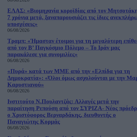
ΕΛΑΣ: «Βιομηχανία κοροϊδίας από τον Μητσοτάκ
7 χρόνια μετά, ξαναπαρουσιάζει τις ίδιες ανεκπλήρ
υποσχέσεις»
06/08/2026
Τραμπ: «Ήμασταν έτοιμοι για τη μεγαλύτερη επίθ
από τον Β’ Παγκόσμιο Πόλεμο – Το Ιράν μας
παρακάλεσε για συνομιλίες»
06/08/2026
«Πυρά» κατά των ΜΜΕ από την «Ελπίδα για τη
Δημοκρατία»: «Όλοι όμως ασχολούνται με την Μα
Καρυστιανού»
06/08/2026
Ινστιτούτο Ν.Πουλαντζάς: Αλλαγές μετά την
παραίτηση Ρεπούση από τον ΣΥΡΙΖΑ- Νέος πρόεδρ
ο Χριστόφορος Βερναρδάκης, διευθυντής ο
Παναγιώτης Κορμάς
06/08/2026