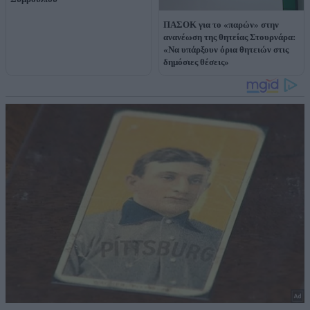
ΠΑΣΟΚ για το «παρών» στην
ανανέωση της θητείας Στουρνάρα:
«Να υπάρξουν όρια θητειών στις
δημόσιες θέσεις»