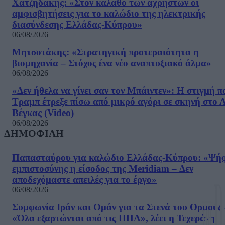
Χατζηδάκης: «Στον κάλαθο των αχρήστων οι
αμφισβητήσεις για το καλώδιο της ηλεκτρικής
διασύνδεσης Ελλάδας-Κύπρου»
06/08/2026
Μητσοτάκης: «Στρατηγική προτεραιότητα η
βιομηχανία – Στόχος ένα νέο αναπτυξιακό άλμα»
06/08/2026
«Δεν ήθελα να γίνει σαν τον Μπάιντεν»: Η στιγμή π
Τραμπ έτρεξε πίσω από μικρό αγόρι σε σκηνή στο 
Βέγκας (Video)
06/08/2026
ΔΗΜΟΦΙΛΗ
Παπασταύρου για καλώδιο Ελλάδας-Κύπρου: «Ψή
εμπιστοσύνης η είσοδος της Meridiam – Δεν
αποδεχόμαστε απειλές για το έργο»
06/08/2026
Συμφωνία Ιράν και Ομάν για τα Στενά του Ορμούζ 
«Όλα εξαρτώνται από τις ΗΠΑ», λέει η Τεχεράνη