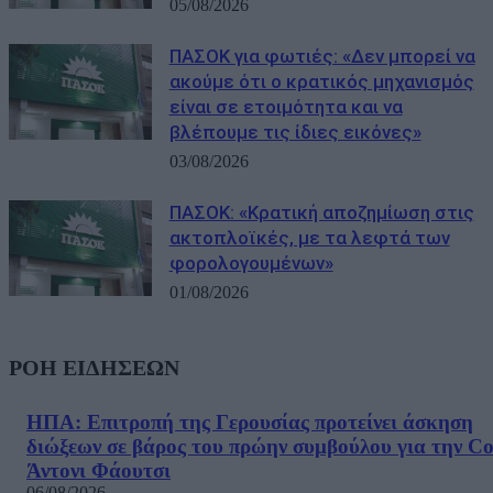
05/08/2026
ΠΑΣΟΚ για φωτιές: «Δεν μπορεί να
ακούμε ότι ο κρατικός μηχανισμός
είναι σε ετοιμότητα και να
βλέπουμε τις ίδιες εικόνες»
03/08/2026
ΠΑΣΟΚ: «Κρατική αποζημίωση στις
ακτοπλοϊκές, με τα λεφτά των
φορολογουμένων»
01/08/2026
ΡΟΗ ΕΙΔΗΣΕΩΝ
ΗΠΑ: Επιτροπή της Γερουσίας προτείνει άσκηση
διώξεων σε βάρος του πρώην συμβούλου για την Co
Άντονι Φάουτσι
06/08/2026