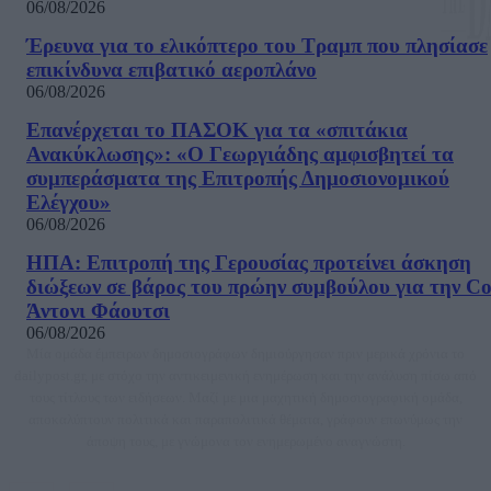
06/08/2026
Έρευνα για το ελικόπτερο του Τραμπ που πλησίασε
επικίνδυνα επιβατικό αεροπλάνο
06/08/2026
Επανέρχεται το ΠΑΣΟΚ για τα «σπιτάκια
Ανακύκλωσης»: «Ο Γεωργιάδης αμφισβητεί τα
συμπεράσματα της Επιτροπής Δημοσιονομικού
Ελέγχου»
06/08/2026
ΗΠΑ: Επιτροπή της Γερουσίας προτείνει άσκηση
διώξεων σε βάρος του πρώην συμβούλου για την Co
Άντονι Φάουτσι
06/08/2026
Μία ομάδα έμπειρων δημοσιογράφων δημιούργησαν πριν μερικά χρόνια το
dailypost.gr, με στόχο την αντικειμενική ενημέρωση και την ανάλυση πίσω από
τους τίτλους των ειδήσεων. Μαζί με μια μαχητική δημοσιογραφική ομάδα,
αποκαλύπτουν πολιτικά και παραπολιτικά θέματα, γράφουν επωνύμως την
άποψη τους, με γνώμονα τον ενημερωμένο αναγνώστη.