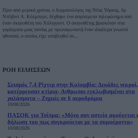
Πριν από μερικά χρόνια, ο δερματολόγος της Νέας Υόρκης, δρ
Ντέιβιντ Α. Κόλμπερτ, δέχθηκε ένα απρόσμενο τηλεφώνημα από
έναν σκηνοθέτη του Χόλιγουντ. Ο σκηνοθέτης βρισκόταν στα
γυρίσματα μιας ταινίας με πρωταγωνιστή έναν ιδιαίτερα γνωστό
ηθοποιό, ο οποίος είχε υποβληθεί σε...
ΡΟΗ ΕΙΔΗΣΕΩΝ
Σεισμός 7,4 Ρίχτερ στην Κολομβία: Δεκάδες νεκροί,
κατέρρευσαν κτίρια- Ανθρωποι εγκλωβισμένοι στα
χαλάσματα – Ζημιές σε 6 αεροδρόμια
10/08/2026
ΠΑΣΟΚ για Τσίπρα: «Μόνο σαν αστείο ακούγεται 
δήλωση του πως συγκρούεται με τα συμφέροντα»
10/08/2026