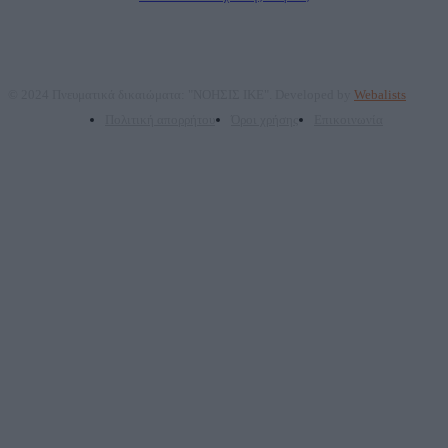
© 2024 Πνευματικά δικαιώματα: "ΝΟΗΣΙΣ ΙΚΕ". Developed by
Webalists
Πολιτική απορρήτου
Όροι χρήσης
Επικοινωνία