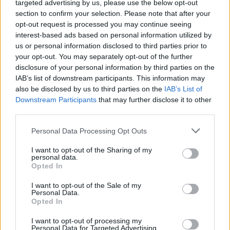
10/08/2026
targeted advertising by us, please use the below opt-out
ΔΗΜΟΦΙΛΗ
section to confirm your selection. Please note that after your
opt-out request is processed you may continue seeing
interest-based ads based on personal information utilized by
Μαρινάκης για τις δηλώσεις Τσίπρα: «Θεωρήσαμε 
us or personal information disclosed to third parties prior to
πρόκειται για επιθεώρηση – Η συλλογική μνήμη δε
your opt-out. You may separately opt-out of the further
σβήνει τόσο εύκολα»
disclosure of your personal information by third parties on the
10/08/2026
IAB’s list of downstream participants. This information may
«Οδύσσεια»: Η εμπορικότερη ταινία του Νόλαν και
also be disclosed by us to third parties on the
IAB’s List of
πιο κερδοφόρα στην ιστορία του IMAX
Downstream Participants
that may further disclose it to other
10/08/2026
third parties.
Το Ιράν απαντά στον Τραμπ: «Οι Ιρανοί είναι
Personal Data Processing Opt Outs
επαγγελματίες σκακιστές»
10/08/2026
I want to opt-out of the Sharing of my
personal data.
Opted In
Στουρνάρας στη Handelsblatt: «Ευπρόσδεκτες οι ξέ
τράπεζες στην Ελλάδα»
I want to opt-out of the Sale of my
10/08/2026
Personal Data.
Opted In
«Αναγκαία προσωρινή λύση η συλλογική ηγεσία» λέ
με νόημα ο Πολάκης
I want to opt-out of processing my
Personal Data for Targeted Advertising.
10/08/2026