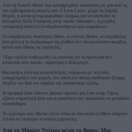
Από τη Λουσίλ Μπολ που καταβρόχθιζε σοκολάτες σε μία από τις
πιο εμβληματικές σκηνές του «I Love Lucy» μέχρι τη Σαρλίζ
Θερόν, η οποία μεταμορφώθηκε πλήρως για να υποδυθεί τη
δολοφόνο Αϊλίν Γουόρνος στην ταινία «Monster», η μεγάλη
υποκριτική απαιτεί ελευθερία κινήσεων και εκφράσεων.
Οι υπερβολικές ποσότητες fillers, οι ενέσεις Botox, οι επεμβάσεις
στα χείλη ή το περίγραμμα της γνάθου δεν διευκολύνουν ακριβώς
αυτού του είδους τις ερμηνείες.
«Έχει σχεδόν καθιερωθεί ως κανόνας ότι τα πρόσωπα δεν
κινούνται όσο παλιά», παρατηρεί ο Κόλμπερτ.
Και αυτή η έλλειψη κινητικότητας, σύμφωνα με πολλούς
επαγγελματίες του χώρου, δεν αποτελεί απλώς αισθητικό ζήτημα.
Αγγίζει τον ίδιο τον πυρήνα της υποκριτικής τέχνης.
Η ομορφιά ήταν πάντοτε βασικό προσόν για έναν σταρ. Όμως
εξίσου σημαντική ήταν και η ικανότητα του προσώπου να μεταδίδει
συναίσθημα.
Το ερώτημα που τίθεται πλέον είναι αν όλα αυτά τα fillers οδηγούν
τελικά σε λιγότερο πειστικές ερμηνείες.
Από τη Μάρλεν Ντίτριχ μέχρι το Botox: Μια