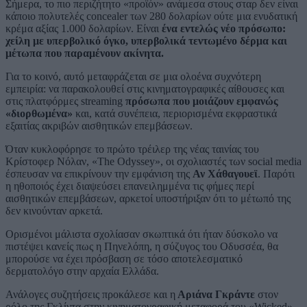
Σήμερα, το πιο περιζήτητο «προϊόν» ανάμεσα στους σταρ δεν είναι
κάποιο πολυτελές concealer των 280 δολαρίων ούτε μια ενυδατική
κρέμα αξίας 1.000 δολαρίων. Είναι
ένα εντελώς νέο πρόσωπο:
χείλη με υπερβολικό όγκο, υπερβολικά τεντωμένο δέρμα και
μέτωπα που παραμένουν ακίνητα.
Για το κοινό, αυτό μεταφράζεται σε μια ολοένα συχνότερη
εμπειρία: να παρακολουθεί στις κινηματογραφικές αίθουσες και
στις πλατφόρμες streaming
πρόσωπα που μοιάζουν εμφανώς
«διορθωμένα»
και, κατά συνέπεια, περιορισμένα εκφραστικά
εξαιτίας ακριβών αισθητικών επεμβάσεων.
Όταν κυκλοφόρησε το πρώτο τρέιλερ της νέας ταινίας του
Κρίστοφερ Νόλαν, «The Odyssey», οι σχολιαστές των social media
έσπευσαν να επικρίνουν την εμφάνιση της
Αν Χάθαγουεϊ
. Παρότι
η ηθοποιός έχει διαψεύσει επανειλημμένα τις φήμες περί
αισθητικών επεμβάσεων, αρκετοί υποστήριξαν ότι το μέτωπό της
δεν κινούνταν αρκετά.
Ορισμένοι μάλιστα σχολίασαν σκωπτικά ότι ήταν δύσκολο να
πιστέψει κανείς πως η Πηνελόπη, η σύζυγος του Οδυσσέα, θα
μπορούσε να έχει πρόσβαση σε τόσο αποτελεσματικό
δερματολόγο στην αρχαία Ελλάδα.
Ανάλογες συζητήσεις προκάλεσε και η
Αριάνα Γκράντε
στον
ρόλο της Γκλίντα στην κινηματογραφική μεταφορά του «Wicked».