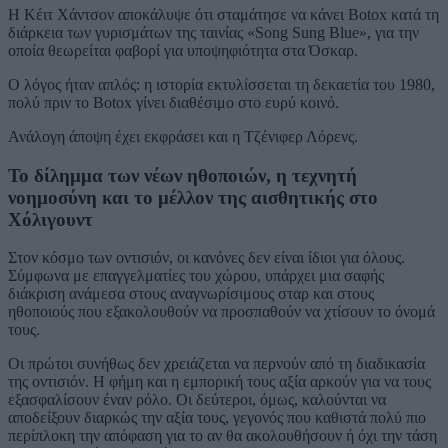
Η Κέιτ Χάντσον αποκάλυψε ότι σταμάτησε να κάνει Botox κατά τη
διάρκεια των γυρισμάτων της ταινίας «Song Sung Blue», για την
οποία θεωρείται φαβορί για υποψηφιότητα στα Όσκαρ.
Ο λόγος ήταν απλός: η ιστορία εκτυλίσσεται τη δεκαετία του 1980,
πολύ πριν το Botox γίνει διαθέσιμο στο ευρύ κοινό.
Ανάλογη άποψη έχει εκφράσει και η Τζένιφερ Λόρενς.
Το δίλημμα των νέων ηθοποιών, η τεχνητή
νοημοσύνη και το μέλλον της αισθητικής στο
Χόλιγουντ
Στον κόσμο των οντισιόν, οι κανόνες δεν είναι ίδιοι για όλους.
Σύμφωνα με επαγγελματίες του χώρου, υπάρχει μια σαφής
διάκριση ανάμεσα στους αναγνωρίσιμους σταρ και στους
ηθοποιούς που εξακολουθούν να προσπαθούν να χτίσουν το όνομά
τους.
Οι πρώτοι συνήθως δεν χρειάζεται να περνούν από τη διαδικασία
της οντισιόν. Η φήμη και η εμπορική τους αξία αρκούν για να τους
εξασφαλίσουν έναν ρόλο. Οι δεύτεροι, όμως, καλούνται να
αποδείξουν διαρκώς την αξία τους, γεγονός που καθιστά πολύ πιο
περίπλοκη την απόφαση για το αν θα ακολουθήσουν ή όχι την τάση