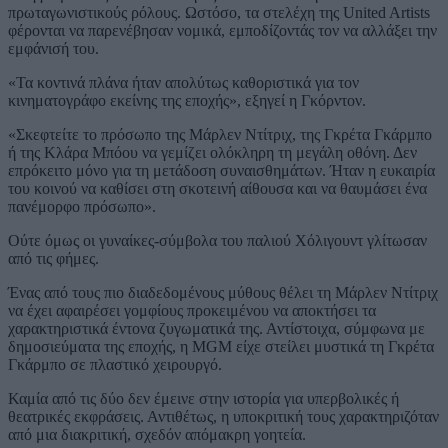
πρωταγωνιστικούς ρόλους. Ωστόσο, τα στελέχη της United Artists
φέρονται να παρενέβησαν νομικά, εμποδίζοντάς τον να αλλάξει την
εμφάνισή του.
«Τα κοντινά πλάνα ήταν απολύτως καθοριστικά για τον
κινηματογράφο εκείνης της εποχής», εξηγεί η Γκόρντον.
«Σκεφτείτε το πρόσωπο της Μάρλεν Ντίτριχ, της Γκρέτα Γκάρμπο
ή της Κλάρα Μπόου να γεμίζει ολόκληρη τη μεγάλη οθόνη. Δεν
επρόκειτο μόνο για τη μετάδοση συναισθημάτων. Ήταν η ευκαιρία
του κοινού να καθίσει στη σκοτεινή αίθουσα και να θαυμάσει ένα
πανέμορφο πρόσωπο».
Ούτε όμως οι γυναίκες-σύμβολα του παλιού Χόλιγουντ γλίτωσαν
από τις φήμες.
Ένας από τους πιο διαδεδομένους μύθους θέλει τη Μάρλεν Ντίτριχ
να έχει αφαιρέσει γομφίους προκειμένου να αποκτήσει τα
χαρακτηριστικά έντονα ζυγωματικά της. Αντίστοιχα, σύμφωνα με
δημοσιεύματα της εποχής, η MGM είχε στείλει μυστικά τη Γκρέτα
Γκάρμπο σε πλαστικό χειρουργό.
Καμία από τις δύο δεν έμεινε στην ιστορία για υπερβολικές ή
θεατρικές εκφράσεις. Αντιθέτως, η υποκριτική τους χαρακτηριζόταν
από μια διακριτική, σχεδόν απόμακρη γοητεία.