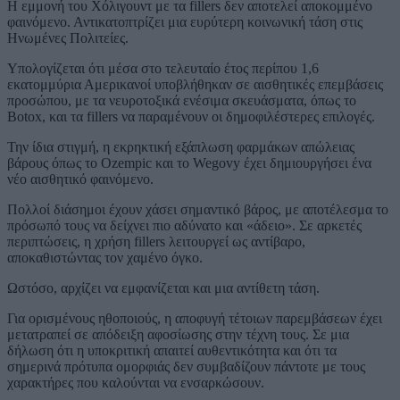
Η εμμονή του Χόλιγουντ με τα fillers δεν αποτελεί αποκομμένο
φαινόμενο. Αντικατοπτρίζει μια ευρύτερη κοινωνική τάση στις
Ηνωμένες Πολιτείες.
Υπολογίζεται ότι μέσα στο τελευταίο έτος περίπου 1,6
εκατομμύρια Αμερικανοί υποβλήθηκαν σε αισθητικές επεμβάσεις
προσώπου, με τα νευροτοξικά ενέσιμα σκευάσματα, όπως το
Botox, και τα fillers να παραμένουν οι δημοφιλέστερες επιλογές.
Την ίδια στιγμή, η εκρηκτική εξάπλωση φαρμάκων απώλειας
βάρους όπως το Ozempic και το Wegovy έχει δημιουργήσει ένα
νέο αισθητικό φαινόμενο.
Πολλοί διάσημοι έχουν χάσει σημαντικό βάρος, με αποτέλεσμα το
πρόσωπό τους να δείχνει πιο αδύνατο και «άδειο». Σε αρκετές
περιπτώσεις, η χρήση fillers λειτουργεί ως αντίβαρο,
αποκαθιστώντας τον χαμένο όγκο.
Ωστόσο, αρχίζει να εμφανίζεται και μια αντίθετη τάση.
Για ορισμένους ηθοποιούς, η αποφυγή τέτοιων παρεμβάσεων έχει
μετατραπεί σε απόδειξη αφοσίωσης στην τέχνη τους. Σε μια
δήλωση ότι η υποκριτική απαιτεί αυθεντικότητα και ότι τα
σημερινά πρότυπα ομορφιάς δεν συμβαδίζουν πάντοτε με τους
χαρακτήρες που καλούνται να ενσαρκώσουν.