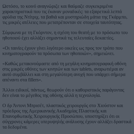
Ωστόσο, το κοινό αναγνώριζε και θαύμαζε συγκεκριμένα
χαρακτηριστικά που τις έκαναν μοναδικές: τα εξαιρετικά λεπτά
φρύδια της Ντίτριχ, τα βαθιά και μυστηριώδη μάτια της Γκάρμπο,
τις μικρές ατέλειες που μετατρέπονταν σε στοιχεία ταυτότητας.
Σύμφωνα με τη Γκόρντον, η σχέση του θεατή με το πρόσωπο του
ηθοποιού έχει αλλάξει σημαντικά τις τελευταίες δεκαετίες.
«Οι ταινίες έχουν γίνει λιγότερο οικείες ως προς τον τρόπο που
κινηματογραφούν τα πρόσωπα των ηθοποιών», σημειώνει.
«Καθώς μετακινούμαστε από τη μεγάλη κινηματογραφική οθόνη
στις μικρές οθόνες των κινητών και των tablets, αναρωτιέμαι αν
αυτό συμβάλλει και στη μεγαλύτερη ανοχή που υπάρχει σήμερα
απέναντι στα fillers».
Άλλοι ειδικοί, πάντως, θεωρούν ότι ο καθοριστικός παράγοντας
δεν είναι το μέγεθος της οθόνης αλλά η τεχνολογία.
Ο δρ Άντονι Μπρισέτ, πλαστικός χειρουργός στο Χιούστον και
πρόεδρος της Αμερικανικής Ακαδημίας Πλαστικής και
Επανορθωτικής Χειρουργικής Προσώπου, υποστηρίζει ότι οι
σύγχρονες κάμερες υπερυψηλής ανάλυσης έχουν αλλάξει δραστικά
τα δεδομένα.