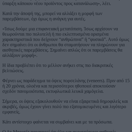
ύπαρξη κάποιου νέου προϊόντος προς κατανάλωση», λέει.
Κατά την άποψή της, μπορεί να αλλάξει η μορφή των
παρεμβάσεων, όχι όμως η ανάγκη για αυτές.
«Ίσως δούμε μια επιφανειακή μετατόπιση. Ίσως αρχίσουν να
θεωρούνται πιο πολυτελή ή πιο εκλεπτυσμένα ορισμένα
χαρακτηριστικά που δείχνουν “ανθρώπινα” ή “φυσικά”. Αυτό όμως
δεν σημαίνει ότι οι άνθρωποι θα σταματήσουν να πληρώνουν για
αισθητικές παρεμβάσεις. Σημαίνει απλώς ότι οι παρεμβάσεις θα
αλλάξουν μορφή».
Η ίδια προβλέπει ότι το μέλλον ανήκει στις πιο διακριτικές
βελτιώσεις.
Φέρνει ως παράδειγμα τα όψεις πορσελάνης (veneers). Πριν από 15
ή 20 χρόνια, ολοένα και περισσότεροι ηθοποιοί αποκτούσαν
σχεδόν πανομοιότυπα, εκτυφλωτικά λευκά χαμόγελα.
Σήμερα, οι όψεις εξακολουθούν να είναι εξαιρετικά δημοφιλείς και
ακριβές, όμως έχουν γίνει πολύ πιο εξατομικευμένες και λιγότερο
εμφανείς.
Κάτι αντίστοιχο φαίνεται να συμβαίνει και με τα πρόσωπα.
Ο δρ Μπρισέτ παρατηρεί ότι όλο και περισσότεροι ασθενείς