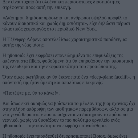
Δεν είναι τυχαίο ότι ολοένα και περισσότερες διασημότητες
στρέφονται προς αυτή την επιλογή.
«Διάσημοι, δημόσια πρόσωπα και άνθρωποι υψηλού προφίλ το
κάνουν διακριτικά και χωρίς δημοσιότητα», είχε δηλώσει πέρυσι
πλαστικός χειρουργός στο περιοδικό New York.
Η Τζένιφερ Λόρενς αποτελεί ίσως χαρακτηριστικό παράδειγμα
αυτής της νέας τάσης.
Η ηθοποιός έχει εκφράσει επανειλημμένα τις επιφυλάξεις της
απέναντι στα fillers, φοβούμενη ότι θα επηρεάσουν την υποκριτική
της ελευθερία και την εκφραστικότητα του προσώπου της.
Όταν όμως ρωτήθηκε αν θα έκανε ποτέ ένα «deep-plane facelift», η
απάντησή της ήταν άμεση και απολύτως ειλικρινής:
«Πιστέψτε με, θα το κάνω!».
Και ίσως εκεί ακριβώς να βρίσκεται το μέλλον της βιομηχανίας: όχι
στην πλήρη απόρριψη των αισθητικών παρεμβάσεων, αλλά σε μια
νέα γενιά θεραπειών που υπόσχονται να διατηρούν το πρόσωπο
νεανικό, χωρίς να θυσιάζουν το πιο πολύτιμο εργαλείο ενός
ηθοποιού — την ικανότητα να εκφράζει συναίσθημα.
Η ηθοποιός έχει παραδεχθεί ότι χρησιμοποιεί Botox, όμως έχει