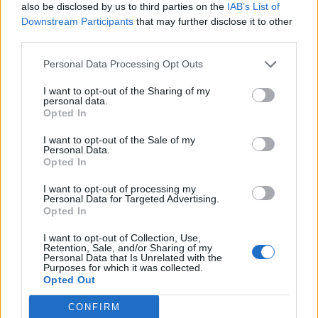
also be disclosed by us to third parties on the
IAB’s List of
Downstream Participants
that may further disclose it to other
third parties.
Personal Data Processing Opt Outs
I want to opt-out of the Sharing of my
Μητσοτάκης: «Υπάρχουν στιγμές
personal data.
που η φύση ξεπερνά κάθε
Opted In
ανθρώπινο σχεδιασμό - Άμεσα η
στήριξη των πληγέντων από τις
I want to opt-out of the Sale of my
φωτιές»
Personal Data.
Opted In
I want to opt-out of processing my
Το Netflix παραδέχεται την
Personal Data for Targeted Advertising.
αλήθεια: Η τεχνητή νοημοσύνη
Opted In
βρίσκεται σε 300 τίτλους του
I want to opt-out of Collection, Use,
Retention, Sale, and/or Sharing of my
Personal Data that Is Unrelated with the
Purposes for which it was collected.
Opted Out
CONFIRM