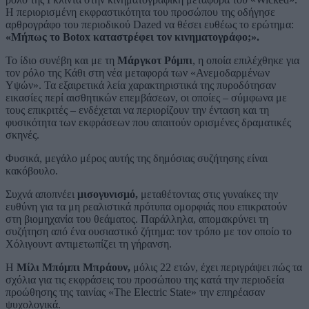
Η περιορισμένη εκφραστικότητα του προσώπου της οδήγησε
αρθρογράφο του περιοδικού Dazed να θέσει ευθέως το ερώτημα:
«Μήπως το Botox καταστρέφει τον κινηματογράφο;».
Το ίδιο συνέβη και με τη
Μάργκοτ Ρόμπι
, η οποία επιλέχθηκε για
τον ρόλο της Κάθι στη νέα μεταφορά των «Ανεμοδαρμένων
Υψών». Τα εξαιρετικά λεία χαρακτηριστικά της πυροδότησαν
εικασίες περί αισθητικών επεμβάσεων, οι οποίες – σύμφωνα με
τους επικριτές – ενδέχεται να περιορίζουν την ένταση και τη
φυσικότητα των εκφράσεων που απαιτούν ορισμένες δραματικές
σκηνές.
Φυσικά, μεγάλο μέρος αυτής της δημόσιας συζήτησης είναι
κακόβουλο.
Συχνά αποπνέει
μισογυνισμό,
μεταθέτοντας στις γυναίκες την
ευθύνη για τα μη ρεαλιστικά πρότυπα ομορφιάς που επικρατούν
στη βιομηχανία του θεάματος. Παράλληλα, απομακρύνει τη
συζήτηση από ένα ουσιαστικό ζήτημα: τον τρόπο με τον οποίο το
Χόλιγουντ αντιμετωπίζει τη γήρανση.
Η
Μίλι Μπόμπι Μπράουν,
μόλις 22 ετών, έχει περιγράψει πώς τα
σχόλια για τις εκφράσεις του προσώπου της κατά την περιοδεία
προώθησης της ταινίας «The Electric State» την επηρέασαν
ψυχολογικά.