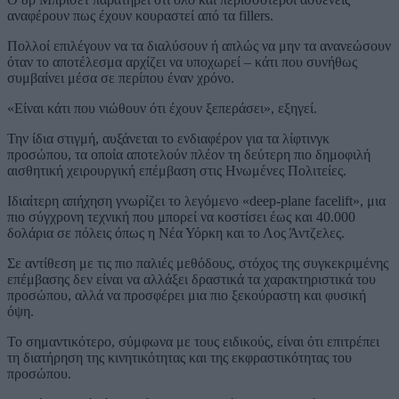
αναφέρουν πως έχουν κουραστεί από τα fillers.
Πολλοί επιλέγουν να τα διαλύσουν ή απλώς να μην τα ανανεώσουν
όταν το αποτέλεσμα αρχίζει να υποχωρεί – κάτι που συνήθως
συμβαίνει μέσα σε περίπου έναν χρόνο.
«Είναι κάτι που νιώθουν ότι έχουν ξεπεράσει», εξηγεί.
Την ίδια στιγμή, αυξάνεται το ενδιαφέρον για τα λίφτινγκ
προσώπου, τα οποία αποτελούν πλέον τη δεύτερη πιο δημοφιλή
αισθητική χειρουργική επέμβαση στις Ηνωμένες Πολιτείες.
Ιδιαίτερη απήχηση γνωρίζει το λεγόμενο «deep-plane facelift», μια
πιο σύγχρονη τεχνική που μπορεί να κοστίσει έως και 40.000
δολάρια σε πόλεις όπως η Νέα Υόρκη και το Λος Άντζελες.
Σε αντίθεση με τις πιο παλιές μεθόδους, στόχος της συγκεκριμένης
επέμβασης δεν είναι να αλλάξει δραστικά τα χαρακτηριστικά του
προσώπου, αλλά να προσφέρει μια πιο ξεκούραστη και φυσική
όψη.
Το σημαντικότερο, σύμφωνα με τους ειδικούς, είναι ότι επιτρέπει
τη διατήρηση της κινητικότητας και της εκφραστικότητας του
προσώπου.