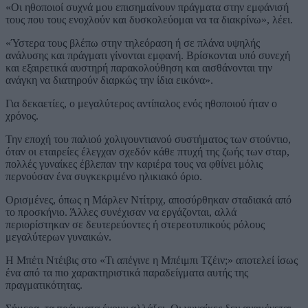
«Οι ηθοποιοί συχνά μου επισημαίνουν πράγματα στην εμφάνισή
τους που τους ενοχλούν και δυσκολεύομαι να τα διακρίνω», λέει.
«Ύστερα τους βλέπω στην τηλεόραση ή σε πλάνα υψηλής
ανάλυσης και πράγματι γίνονται εμφανή. Βρίσκονται υπό συνεχή
και εξαιρετικά αυστηρή παρακολούθηση και αισθάνονται την
ανάγκη να διατηρούν διαρκώς την ίδια εικόνα».
Για δεκαετίες, ο μεγαλύτερος αντίπαλος ενός ηθοποιού ήταν ο
χρόνος.
Την εποχή του παλιού χολιγουντιανού συστήματος των στούντιο,
όταν οι εταιρείες έλεγχαν σχεδόν κάθε πτυχή της ζωής των σταρ,
πολλές γυναίκες έβλεπαν την καριέρα τους να φθίνει μόλις
περνούσαν ένα συγκεκριμένο ηλικιακό όριο.
Ορισμένες, όπως η Μάρλεν Ντίτριχ, αποσύρθηκαν σταδιακά από
το προσκήνιο. Άλλες συνέχισαν να εργάζονται, αλλά
περιορίστηκαν σε δευτερεύοντες ή στερεοτυπικούς ρόλους
μεγαλύτερων γυναικών.
Η Μπέτι Ντέιβις στο «Τι απέγινε η Μπέιμπι Τζέιν;» αποτελεί ίσως
ένα από τα πιο χαρακτηριστικά παραδείγματα αυτής της
πραγματικότητας.