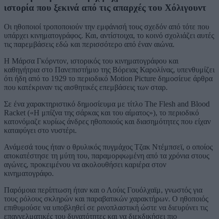
ιστορία που ξεκινά από τις απαρχές του Χόλιγουντ
Οι ηθοποιοί τροποποιούν την εμφάνισή τους σχεδόν από τότε που
υπάρχει κινηματογράφος. Και, αντίστοιχα, το κοινό σχολιάζει αυτές
τις παρεμβάσεις εδώ και περισσότερο από έναν αιώνα.
Η Μάρσα Γκόρντον, ιστορικός του κινηματογράφου και
καθηγήτρια στο Πανεπιστήμιο της Βόρειας Καρολίνας, υπενθυμίζει
ότι ήδη από το 1929 το περιοδικό Motion Picture δημοσίευε άρθρα
που κατέκριναν τις αισθητικές επεμβάσεις των σταρ.
Σε ένα χαρακτηριστικό δημοσίευμα με τίτλο The Flesh and Blood
Racket («Η μπίζνα της σάρκας και του αίματος»), το περιοδικό
κατονόμαζε κυρίως άνδρες ηθοποιούς και διασημότητες που είχαν
καταφύγει στο νυστέρι.
Ανάμεσά τους ήταν ο θρυλικός πυγμάχος Τζακ Ντέμπσεϊ, ο οποίος
αποκατέστησε τη μύτη του, παραμορφωμένη από τα χρόνια στους
αγώνες, προκειμένου να ακολουθήσει καριέρα στον
κινηματογράφο.
Παρόμοια περίπτωση ήταν και ο Λούις Γουόλχαϊμ, γνωστός για
τους ρόλους σκληρών και παραβατικών χαρακτήρων. Ο ηθοποιός
επιθυμούσε να υποβληθεί σε ρινοπλαστική ώστε να διευρύνει τις
επαγγελματικές του δυνατότητες και να διεκδικήσει πιο