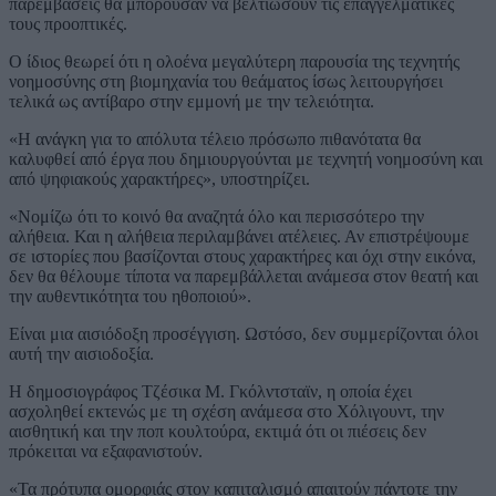
παρεμβάσεις θα μπορούσαν να βελτιώσουν τις επαγγελματικές
τους προοπτικές.
Ο ίδιος θεωρεί ότι η ολοένα μεγαλύτερη παρουσία της τεχνητής
νοημοσύνης στη βιομηχανία του θεάματος ίσως λειτουργήσει
τελικά ως αντίβαρο στην εμμονή με την τελειότητα.
«Η ανάγκη για το απόλυτα τέλειο πρόσωπο πιθανότατα θα
καλυφθεί από έργα που δημιουργούνται με τεχνητή νοημοσύνη και
από ψηφιακούς χαρακτήρες», υποστηρίζει.
«Νομίζω ότι το κοινό θα αναζητά όλο και περισσότερο την
αλήθεια. Και η αλήθεια περιλαμβάνει ατέλειες. Αν επιστρέψουμε
σε ιστορίες που βασίζονται στους χαρακτήρες και όχι στην εικόνα,
δεν θα θέλουμε τίποτα να παρεμβάλλεται ανάμεσα στον θεατή και
την αυθεντικότητα του ηθοποιού».
Είναι μια αισιόδοξη προσέγγιση. Ωστόσο, δεν συμμερίζονται όλοι
αυτή την αισιοδοξία.
Η δημοσιογράφος Τζέσικα Μ. Γκόλντσταϊν, η οποία έχει
ασχοληθεί εκτενώς με τη σχέση ανάμεσα στο Χόλιγουντ, την
αισθητική και την ποπ κουλτούρα, εκτιμά ότι οι πιέσεις δεν
πρόκειται να εξαφανιστούν.
«Τα πρότυπα ομορφιάς στον καπιταλισμό απαιτούν πάντοτε την