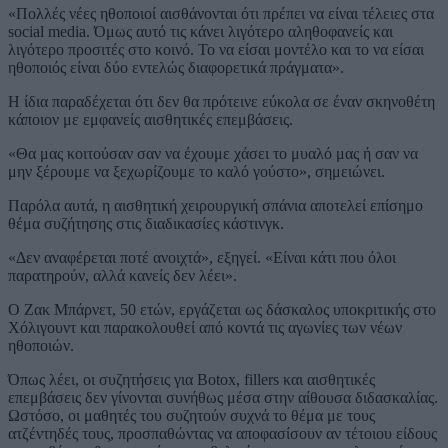
«Πολλές νέες ηθοποιοί αισθάνονται ότι πρέπει να είναι τέλειες στα
social media. Όμως αυτό τις κάνει λιγότερο αληθοφανείς και
λιγότερο προσιτές στο κοινό. Το να είσαι μοντέλο και το να είσαι
ηθοποιός είναι δύο εντελώς διαφορετικά πράγματα».
Η ίδια παραδέχεται ότι δεν θα πρότεινε εύκολα σε έναν σκηνοθέτη
κάποιον με εμφανείς αισθητικές επεμβάσεις.
«Θα μας κοιτούσαν σαν να έχουμε χάσει το μυαλό μας ή σαν να
μην ξέρουμε να ξεχωρίζουμε το καλό γούστο», σημειώνει.
Παρόλα αυτά, η αισθητική χειρουργική σπάνια αποτελεί επίσημο
θέμα συζήτησης στις διαδικασίες κάστινγκ.
«Δεν αναφέρεται ποτέ ανοιχτά», εξηγεί. «Είναι κάτι που όλοι
παρατηρούν, αλλά κανείς δεν λέει».
Ο Ζακ Μπάρνετ, 50 ετών, εργάζεται ως δάσκαλος υποκριτικής στο
Χόλιγουντ και παρακολουθεί από κοντά τις αγωνίες των νέων
ηθοποιών.
Όπως λέει, οι συζητήσεις για Botox, fillers και αισθητικές
επεμβάσεις δεν γίνονται συνήθως μέσα στην αίθουσα διδασκαλίας.
Ωστόσο, οι μαθητές του συζητούν συχνά το θέμα με τους
ατζέντηδές τους, προσπαθώντας να αποφασίσουν αν τέτοιου είδους