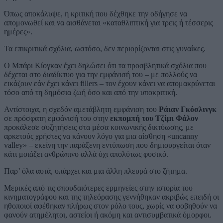
Όπως αποκάλυψε, η κριτική που δέχθηκε την οδήγησε να
απομονωθεί και να αισθάνεται «καταθλιπτική για τρεις ή τέσσερις
ημέρες».
Τα επικριτικά σχόλια, ωστόσο, δεν περιορίζονται στις γυναίκες.
Ο Μπάρι Κίογκαν έχει δηλώσει ότι τα προσβλητικά σχόλια που
δέχεται στο διαδίκτυο για την εμφάνισή του – με πολλούς να
εικάζουν εάν έχει κάνει fillers – τον έχουν κάνει να απομακρύνεται
τόσο από τη δημόσια ζωή όσο και από την υποκριτική.
Αντίστοιχα, η σχεδόν αμετάβλητη εμφάνιση του
Ράιαν Γκόσλινγκ
σε πρόσφατη εμφάνισή του στην
εκπομπή του Τζίμι Φάλον
προκάλεσε συζητήσεις στα μέσα κοινωνικής δικτύωσης, με
αρκετούς χρήστες να κάνουν λόγο για μια αίσθηση «uncanny
valley» – εκείνη την παράξενη εντύπωση που δημιουργείται όταν
κάτι μοιάζει ανθρώπινο αλλά όχι απολύτως φυσικό.
Παρ’ όλα αυτά, υπάρχει και μια άλλη πλευρά στο ζήτημα.
Μερικές από τις σπουδαιότερες ερμηνείες στην ιστορία του
κινηματογράφου και της τηλεόρασης γεννήθηκαν ακριβώς επειδή οι
ηθοποιοί αφέθηκαν πλήρως στον ρόλο τους, χωρίς να φοβηθούν να
φανούν ατημέλητοι, αστείοι ή ακόμη και αντισυμβατικά όμορφοι.