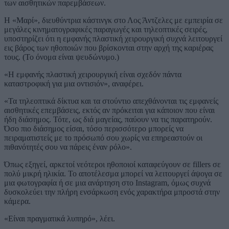
των αισθητικών παρεμβάσεων.
Η «Μαρί», διευθύντρια κάστινγκ στο Λος Άντζελες με εμπειρία σε
μεγάλες κινηματογραφικές παραγωγές και τηλεοπτικές σειρές,
υποστηρίζει ότι η εμφανής πλαστική χειρουργική συχνά λειτουργεί
εις βάρος των ηθοποιών που βρίσκονται στην αρχή της καριέρας
τους. (Το όνομα είναι ψευδώνυμο.)
«Η εμφανής πλαστική χειρουργική είναι σχεδόν πάντα
καταστροφική για μια οντισιόν», αναφέρει.
«Τα τηλεοπτικά δίκτυα και τα στούντιο απεχθάνονται τις εμφανείς
αισθητικές επεμβάσεις, εκτός αν πρόκειται για κάποιον που είναι
ήδη διάσημος. Τότε, ως διά μαγείας, παύουν να τις παρατηρούν.
Όσο πιο διάσημος είσαι, τόσο περισσότερο μπορείς να
πειραματιστείς με το πρόσωπό σου χωρίς να επηρεαστούν οι
πιθανότητές σου να πάρεις έναν ρόλο».
Όπως εξηγεί, αρκετοί νεότεροι ηθοποιοί καταφεύγουν σε fillers σε
πολύ μικρή ηλικία. Το αποτέλεσμα μπορεί να λειτουργεί άψογα σε
μια φωτογραφία ή σε μια ανάρτηση στο Instagram, όμως συχνά
δυσκολεύει την πλήρη ενσάρκωση ενός χαρακτήρα μπροστά στην
κάμερα.
«Είναι πραγματικά λυπηρό», λέει.