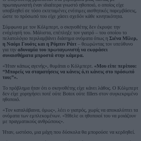
πρωταγωνιστή έναν ιδιαίτερα γνωστό ηθοποιό, ο οποίος είχε
υποβληθεί σε τόσο εκτεταμένες ενέσιμες αισθητικές παρεμβάσεις,
ώστε το πρόσωπό του είχε χάσει σχεδόν κάθε κινητικότητα.
Σύμφωνα με τον Κόλμπερτ, ο σκηνοθέτης δεν έκρυψε την
ενόχλησή του. Μάλιστα, επέπληξε τον γιατρό – του οποίου το
πελατολόγιο περιλαμβάνει διάσημα ονόματα όπως η
Σιένα Μίλερ,
η Ναόμι Γουότς και η Ρόμπιν Ράιτ
– θεωρώντας τον υπεύθυνο
για την
αδυναμία του πρωταγωνιστή να εκφράσει
συναισθήματα μπροστά στην κάμερα.
«Ήταν κάπως αγενής», θυμάται ο Κόλμπερτ.
«Μου είπε περίπου:
“Μπορείς να σταματήσεις να κάνεις ό,τι κάνεις στο πρόσωπό
του;”».
Το πρόβλημα ήταν ότι ο σκηνοθέτης είχε κάνει λάθος. Ο Κόλμπερτ
δεν είχε χορηγήσει ποτέ ούτε Botox ούτε fillers στον συγκεκριμένο
ηθοποιό.
«Τον καταλάβαινα, όμως», λέει ο γιατρός, χωρίς να αποκαλύπτει τα
ονόματα των εμπλεκομένων. «Ήθελε οι ηθοποιοί του να μοιάζουν
με πραγματικούς ανθρώπους».
Ήταν, ωστόσο, μια μάχη που δύσκολα θα μπορούσε να κερδηθεί.