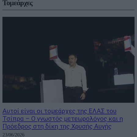
Τομεάρχες
Αυτοί είναι οι τομεάρχες της ΕΛΑΣ του
Τσίπρα – Ο γνωστός μετεωρολόγος και η
Πρόεδρος στη δίκη της Χρυσής Αυγής
23/06/2026